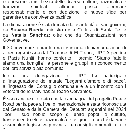
riconoscere la ricchezza delle diverse culture, nazionalità e
tradizioni spirituali, affinché possa affrontare
responsabilmente e con dedizione le nuove sfide per
garantire una convivenza pacifica.
La dichiarazione è stata firmata dalle autorità di vari governi;
da
Susana Rueda
, ministro della Cultura di Santa Fe; e
da
Natalia Sánchez
; oltre che da Organizzazioni non
Governative.
Il 30 novembre, durante una cerimonia di piantumazione di
alberi organizzata dal Comune di El Trébol, UPF Argentina
e Pacis Nuntii, hanno conferito il premio "Siamo fratelli:
siamo una famiglia", a persone e gruppi in riconoscimento
del loro servizio alla comunità.
Inoltre una delegazione di UPF ha partecipato
all'inaugurazione del murale "Legami d'amore e di pace”,
all'ingresso del Consiglio comunale e a un incontro con i
veterani delle Malvinas al Teatro Cervantes.
È stato anche ricordato che la campagna del progetto Peace
Road per la pace a livello internazionale è stata riconosciuta
dal Senato e dalla Camera dei Deputati argentini nel 2024
"per il suo nobile scopo di unire popoli e culture,
trascendendo etnie, nazionalità e religioni", nonché da varie
assemblee legislative provinciali e consigli comunali in tutto