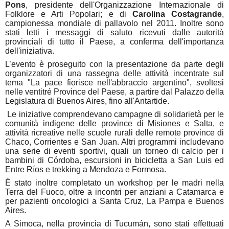
Pons
, presidente dell'Organizzazione Internazionale di
Folklore e Arti Popolari; e di
Carolina Costagrande
,
campionessa mondiale di pallavolo nel 2011. Inoltre sono
stati letti i messaggi di saluto ricevuti dalle autorità
provinciali di tutto il Paese, a conferma dell'importanza
dell'iniziativa.
L’evento è proseguito con la presentazione da parte degli
organizzatori di una rassegna delle attività incentrate sul
tema "La pace fiorisce nell'abbraccio argentino", svoltesi
nelle ventitré Province del Paese, a partire dal Palazzo della
Legislatura di Buenos Aires, fino all'Antartide.
Le iniziative comprendevano campagne di solidarietà per le
comunità indigene delle province di Misiones e Salta, e
attività ricreative nelle scuole rurali delle remote province di
Chaco, Corrientes e San Juan. Altri programmi includevano
una serie di eventi sportivi, quali un torneo di calcio per i
bambini di Córdoba, escursioni in bicicletta a San Luis ed
Entre Ríos e trekking a Mendoza e Formosa.
È stato inoltre completato un workshop per le madri nella
Terra del Fuoco, oltre a incontri per anziani a Catamarca e
per pazienti oncologici a Santa Cruz, La Pampa e Buenos
Aires.
A Simoca, nella provincia di Tucumán, sono stati effettuati