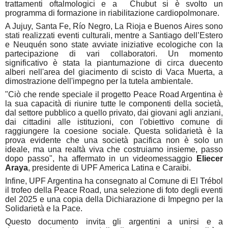
trattamenti oftalmologici e a Chubut si è svolto un
programma di formazione in riabilitazione cardiopolmonare.
A Jujuy, Santa Fe, Río Negro, La Rioja e Buenos Aires sono
stati realizzati eventi culturali, mentre a Santiago dell’Estero
e Neuquén sono state avviate iniziative ecologiche con la
partecipazione di vari collaboratori. Un momento
significativo è stata la piantumazione di circa duecento
alberi nell'area del giacimento di scisto di Vaca Muerta, a
dimostrazione dell'impegno per la tutela ambientale.
"Ciò che rende speciale il progetto Peace Road Argentina è
la sua capacità di riunire tutte le componenti della società,
dal settore pubblico a quello privato, dai giovani agli anziani,
dai cittadini alle istituzioni, con l'obiettivo comune di
raggiungere la coesione sociale. Questa solidarietà è la
prova evidente che una società pacifica non è solo un
ideale, ma una realtà viva che costruiamo insieme, passo
dopo passo", ha affermato in un videomessaggio
Eliecer
Araya
, presidente di UPF America Latina e Caraibi.
Infine, UPF Argentina ha consegnato al Comune di El Trébol
il trofeo della Peace Road, una selezione di foto degli eventi
del 2025 e una copia della Dichiarazione di Impegno per la
Solidarietà e la Pace.
Questo documento invita gli argentini a unirsi e a