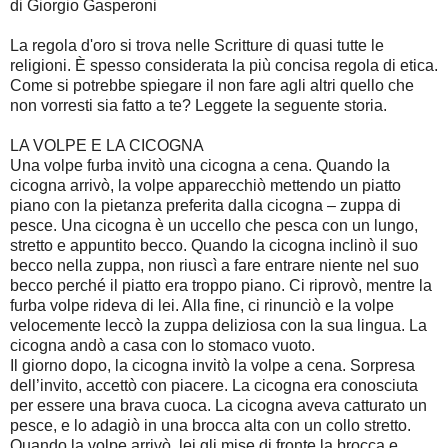
di Giorgio Gasperoni
La regola d'oro si trova nelle Scritture di quasi tutte le
religioni. È spesso considerata la più concisa regola di etica.
Come si potrebbe spiegare il non fare agli altri quello che
non vorresti sia fatto a te? Leggete la seguente storia.
LA VOLPE E LA CICOGNA
Una volpe furba invitò una cicogna a cena. Quando la
cicogna arrivò, la volpe apparecchiò mettendo un piatto
piano con la pietanza preferita dalla cicogna – zuppa di
pesce. Una cicogna è un uccello che pesca con un lungo,
stretto e appuntito becco. Quando la cicogna inclinò il suo
becco nella zuppa, non riuscì a fare entrare niente nel suo
becco perché il piatto era troppo piano. Ci riprovò, mentre la
furba volpe rideva di lei. Alla fine, ci rinunciò e la volpe
velocemente leccò la zuppa deliziosa con la sua lingua. La
cicogna andò a casa con lo stomaco vuoto.
Il giorno dopo, la cicogna invitò la volpe a cena. Sorpresa
dell’invito, accettò con piacere. La cicogna era conosciuta
per essere una brava cuoca. La cicogna aveva catturato un
pesce, e lo adagiò in una brocca alta con un collo stretto.
Quando la volpe arrivò, lei gli mise di fronte la brocca e