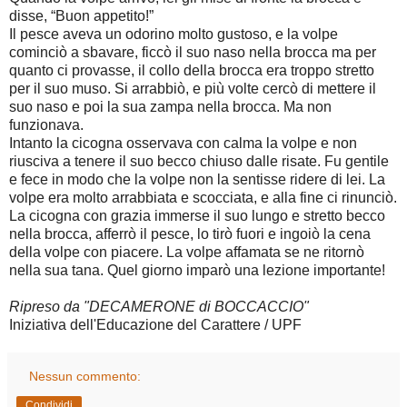
disse, “Buon appetito!”
Il pesce aveva un odorino molto gustoso, e la volpe
cominciò a sbavare, ficcò il suo naso nella brocca ma per
quanto ci provasse, il collo della brocca era troppo stretto
per il suo muso. Si arrabbiò, e più volte cercò di mettere il
suo naso e poi la sua zampa nella brocca. Ma non
funzionava.
Intanto la cicogna osservava con calma la volpe e non
riusciva a tenere il suo becco chiuso dalle risate. Fu gentile
e fece in modo che la volpe non la sentisse ridere di lei. La
volpe era molto arrabbiata e scocciata, e alla fine ci rinunciò.
La cicogna con grazia immerse il suo lungo e stretto becco
nella brocca, afferrò il pesce, lo tirò fuori e ingoiò la cena
della volpe con piacere. La volpe affamata se ne ritornò
nella sua tana. Quel giorno imparò una lezione importante!
Ripreso da "DECAMERONE di BOCCACCIO"
Iniziativa dell'Educazione del Carattere / UPF
Nessun commento:
Condividi