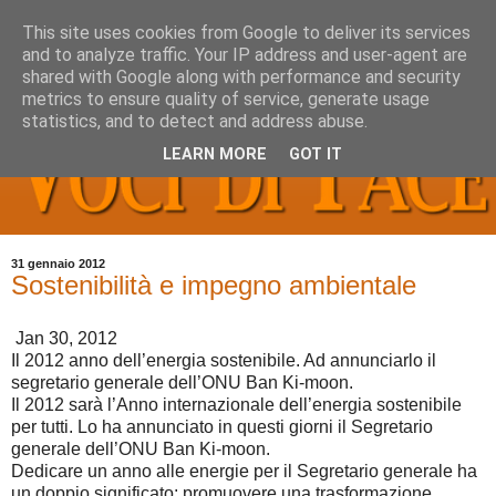
This site uses cookies from Google to deliver its services
and to analyze traffic. Your IP address and user-agent are
shared with Google along with performance and security
metrics to ensure quality of service, generate usage
statistics, and to detect and address abuse.
LEARN MORE
GOT IT
31 gennaio 2012
Sostenibilità e impegno ambientale
Jan 30, 2012
Il 2012 anno dell’energia sostenibile. Ad annunciarlo il
segretario generale dell’ONU Ban Ki-moon.
Il 2012 sarà l’Anno internazionale dell’energia sostenibile
per tutti. Lo ha annunciato in questi giorni il Segretario
generale dell’ONU Ban Ki-moon.
Dedicare un anno alle energie per il Segretario generale ha
un doppio significato: promuovere una trasformazione