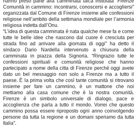
hanno preso parte alla camminata laica intitolata “Firenze
Comunità in cammino: incontrarsi, conoscersi e accogliersi”
organizzata dal Comune di Firenze insieme alle confessioni
religiose nell’ambito della settimana mondiale per l’armonia
religiosa indetta dall’Onu.
“L’idea di questa camminata è nata qualche mese fa e come
tutte le belle idee che nascono dal cuore è cresciuta per
strada fino ad arrivare alla giornata di oggi” ha detto il
sindaco Dario Nardella intervenuto a chiusura della
camminata in piazza della Signoria. “Ringrazio tutte le
confessioni spirituali e comunità religiose che hanno
partecipato a nome della citta di Firenze perché oggi avete
dato un bel messaggio non solo a Firenze ma a tutto il
paese. È la prima volta che così tante comunità si ritrovano
insieme per fare un cammino, è un mattone che noi
mettiamo alla casa comune che è la nostra comunità.
Firenze è un simbolo universale di dialogo, pace e
accoglienza che parla a tutto il mondo. Vorrei che questo
cammino possa essere riproposto ogni anno coinvolgendo
persone da tutta la regione e un domani speriamo da tutta
Italia”.