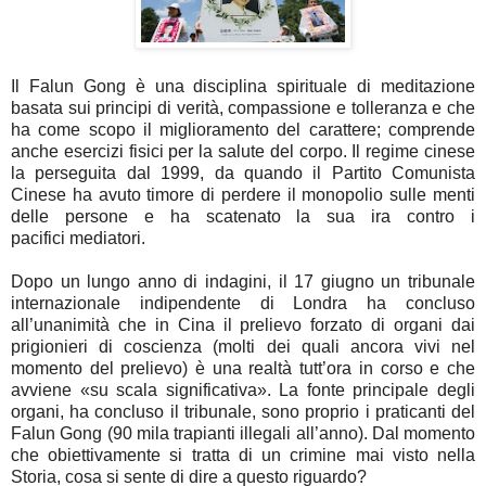
Il Falun Gong è una disciplina spirituale di meditazione
basata sui principi di verità, compassione e tolleranza e che
ha come scopo il miglioramento del carattere; comprende
anche esercizi fisici per la salute del corpo. Il regime cinese
la perseguita dal 1999, da quando il Partito Comunista
Cinese ha avuto timore di perdere il monopolio sulle menti
delle persone e ha scatenato la sua ira contro i
pacifici
mediatori
.
Dopo un lungo anno di indagini, il 17 giugno un tribunale
internazionale indipendente di Londra ha concluso
all’unanimità che in Cina il prelievo forzato di organi dai
prigionieri di coscienza (molti dei quali ancora vivi nel
momento del prelievo) è una realtà tutt’ora in corso e che
avviene «su scala significativa». La fonte principale degli
organi, ha concluso il tribunale, sono proprio i praticanti del
Falun Gong (90 mila trapianti illegali all’anno). Dal momento
che obiettivamente si tratta di un crimine mai visto nella
Storia, cosa si sente di dire a questo riguardo?