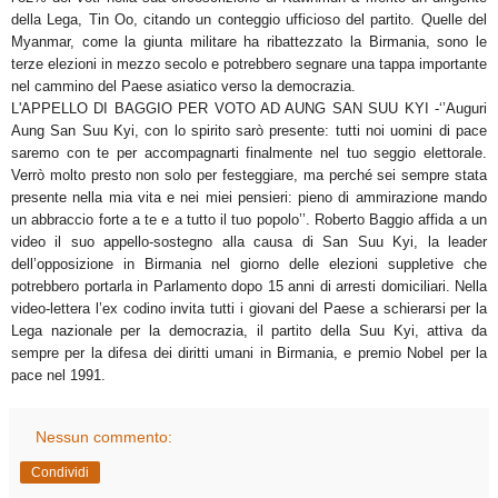
della Lega, Tin Oo, citando un conteggio ufficioso del partito. Quelle del
Myanmar, come la giunta militare ha ribattezzato la Birmania, sono le
terze elezioni in mezzo secolo e potrebbero segnare una tappa importante
nel cammino del Paese asiatico verso la democrazia.
L'APPELLO DI BAGGIO PER VOTO AD AUNG SAN SUU KYI -‘’Auguri
Aung San Suu Kyi, con lo spirito sarò presente: tutti noi uomini di pace
saremo con te per accompagnarti finalmente nel tuo seggio elettorale.
Verrò molto presto non solo per festeggiare, ma perché sei sempre stata
presente nella mia vita e nei miei pensieri: pieno di ammirazione mando
un abbraccio forte a te e a tutto il tuo popolo’’. Roberto Baggio affida a un
video il suo appello-sostegno alla causa di San Suu Kyi, la leader
dell’opposizione in Birmania nel giorno delle elezioni suppletive che
potrebbero portarla in Parlamento dopo 15 anni di arresti domiciliari. Nella
video-lettera l’ex codino invita tutti i giovani del Paese a schierarsi per la
Lega nazionale per la democrazia, il partito della Suu Kyi, attiva da
sempre per la difesa dei diritti umani in Birmania, e premio Nobel per la
pace nel 1991.
Nessun commento:
Condividi