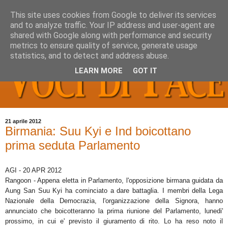
This site uses cookies from Google to deliver its services
and to analyze traffic. Your IP address and user-agent are
shared with Google along with performance and security
metrics to ensure quality of service, generate usage
statistics, and to detect and address abuse.
LEARN MORE
GOT IT
21 aprile 2012
Birmania: Suu Kyi e Ind boicottano
prima seduta Parlamento
AGI - 20 APR 2012
Rangoon - Appena eletta in Parlamento, l'opposizione birmana guidata da
Aung San Suu Kyi ha cominciato a dare battaglia. I membri della Lega
Nazionale della Democrazia, l'organizzazione della Signora, hanno
annunciato che boicotteranno la prima riunione del Parlamento, lunedi'
prossimo, in cui e' previsto il giuramento di rito. Lo ha reso noto il