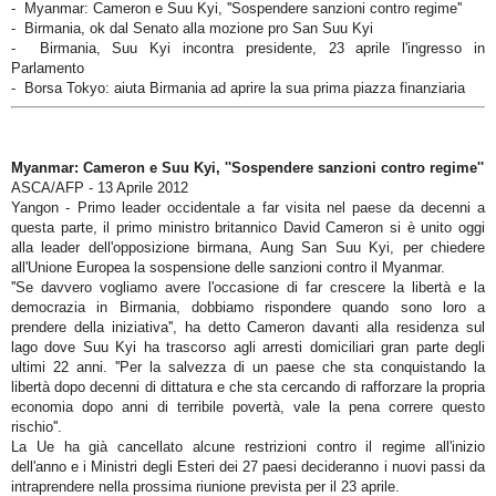
- Myanmar: Cameron e Suu Kyi, ''Sospendere sanzioni contro regime''
- Birmania, ok dal Senato alla mozione pro San Suu Kyi
- Birmania, Suu Kyi incontra presidente, 23 aprile l'ingresso in
Parlamento
- Borsa Tokyo: aiuta Birmania ad aprire la sua prima piazza finanziaria
Myanmar: Cameron e Suu Kyi, ''Sospendere sanzioni contro regime''
ASCA/AFP - 13 Aprile 2012
Yangon - Primo leader occidentale a far visita nel paese da decenni a
questa parte, il primo ministro britannico David Cameron si è unito oggi
alla leader dell'opposizione birmana, Aung San Suu Kyi, per chiedere
all'Unione Europea la sospensione delle sanzioni contro il Myanmar.
''Se davvero vogliamo avere l'occasione di far crescere la libertà e la
democrazia in Birmania, dobbiamo rispondere quando sono loro a
prendere della iniziativa'', ha detto Cameron davanti alla residenza sul
lago dove Suu Kyi ha trascorso agli arresti domiciliari gran parte degli
ultimi 22 anni. ''Per la salvezza di un paese che sta conquistando la
libertà dopo decenni di dittatura e che sta cercando di rafforzare la propria
economia dopo anni di terribile povertà, vale la pena correre questo
rischio''.
La Ue ha già cancellato alcune restrizioni contro il regime all'inizio
dell'anno e i Ministri degli Esteri dei 27 paesi decideranno i nuovi passi da
intraprendere nella prossima riunione prevista per il 23 aprile.