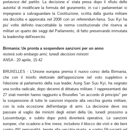
portavoce del partito. La decisione e' stata presa dopo il rifiuto delle
autorita' di modificare la formula del giuramento, in cui i parlamentari si
impegnano a salvaguardare la Costituzione, scritta dalla giunta militare
ora disciolta e approvata nel 2008 con un referendum-farsa. Suu Kyi ha
piu' volte definito inaccettabile la norma costituzionale che riserva ai
militari un quarto dei seggi del Parlamento, di fatto preservando immutata
la leadership dell'esercito.
Birmania: Ue pronta a sospendere sanzioni per un anno
resterà solo embargo armi; lunedì decisioni ministri
ANSA - 20 aprile, 15:42
BRUXELLES - L'Unione europea premia il nuovo corso della Birmania,
che con il trionfo elettorale dell'opposizione nel voto suppletivo e
l'elezione al parlamento della sua leader, Aung San Suu Kyi, ha segnato
una svolta radicale, dopo decenni di dittatura militare. I rappresentanti dei
27 stati membri hanno raggiunto a Bruxelles "un accordo di principio" per
la sospensione di tutte le sanzioni imposte alla vecchia giunta militare,
con la sola eccezione dell'embargo di armi. La decisione deve ora
passare al vaglio dei ministri degli esteri della Ue, lunedì prossimo a
Lussemburgo, e subito dopo potrà diventerà operativa. Le sanzioni
europee, che scadono a fine mese, includono il blocco dei visti e dei beni
contro 491 personalità, legate alla vecchia giunta, e contro 59 società ed