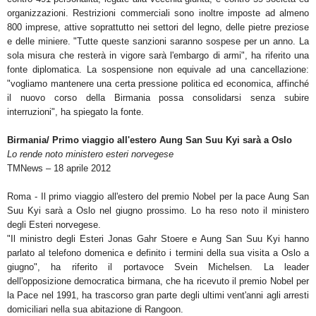
organizzazioni. Restrizioni commerciali sono inoltre imposte ad almeno
800 imprese, attive soprattutto nei settori del legno, delle pietre preziose
e delle miniere. "Tutte queste sanzioni saranno sospese per un anno. La
sola misura che resterà in vigore sarà l'embargo di armi", ha riferito una
fonte diplomatica. La sospensione non equivale ad una cancellazione:
"vogliamo mantenere una certa pressione politica ed economica, affinché
il nuovo corso della Birmania possa consolidarsi senza subire
interruzioni", ha spiegato la fonte.
Birmania/ Primo viaggio all'estero Aung San Suu Kyi sarà a Oslo
Lo rende noto ministero esteri norvegese
TMNews – 18 aprile 2012
Roma - Il primo viaggio all'estero del premio Nobel per la pace Aung San
Suu Kyi sarà a Oslo nel giugno prossimo. Lo ha reso noto il ministero
degli Esteri norvegese.
"Il ministro degli Esteri Jonas Gahr Stoere e Aung San Suu Kyi hanno
parlato al telefono domenica e definito i termini della sua visita a Oslo a
giugno", ha riferito il portavoce Svein Michelsen. La leader
dell'opposizione democratica birmana, che ha ricevuto il premio Nobel per
la Pace nel 1991, ha trascorso gran parte degli ultimi vent'anni agli arresti
domiciliari nella sua abitazione di Rangoon.