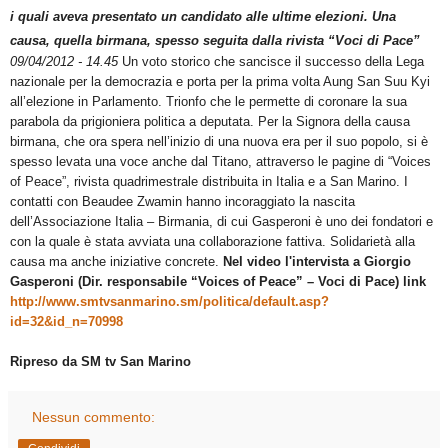
i quali aveva presentato un candidato alle ultime elezioni. Una
causa, quella birmana, spesso seguita dalla rivista “Voci di Pace”
09/04/2012 - 14.45
Un voto storico che sancisce il successo della Lega
nazionale per la democrazia e porta per la prima volta Aung San Suu Kyi
all’elezione in Parlamento. Trionfo che le permette di coronare la sua
parabola da prigioniera politica a deputata. Per la Signora della causa
birmana, che ora spera nell’inizio di una nuova era per il suo popolo, si è
spesso levata una voce anche dal Titano, attraverso le pagine di “Voices
of Peace”, rivista quadrimestrale distribuita in Italia e a San Marino. I
contatti con Beaudee Zwamin hanno incoraggiato la nascita
dell’Associazione Italia – Birmania, di cui Gasperoni è uno dei fondatori e
con la quale è stata avviata una collaborazione fattiva. Solidarietà alla
causa ma anche iniziative concrete.
Nel video l'intervista a Giorgio
Gasperoni (Dir. responsabile “Voices of Peace” – Voci di Pace) link
http://www.smtvsanmarino.sm/politica/default.asp?
id=32&id_n=70998
Ripreso da SM tv San Marino
Nessun commento: