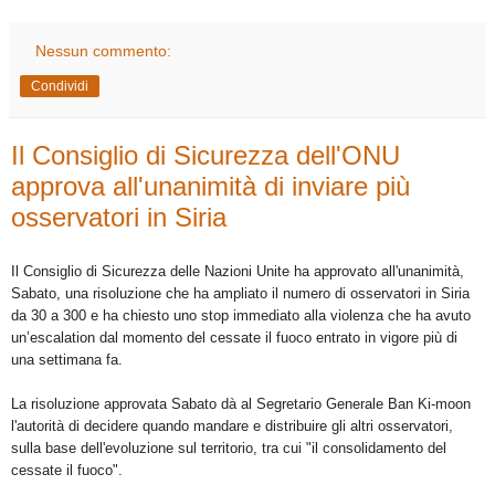
Nessun commento:
Condividi
Il Consiglio di Sicurezza dell'ONU
approva all'unanimità di inviare più
osservatori in Siria
Il
Consiglio di Sicurezza
delle Nazioni Unite
ha approvato all'unanimità,
Sabato,
una risoluzione che
ha
ampliato il numero di
osservatori
in Siria
da 30
a 300
e ha chiesto
uno
stop immediato
alla violenza
che ha avuto
un’escalation
dal momento del
cessate il fuoco
entrato in vigore
più di
una settimana
fa.
La risoluzione
approvata
Sabato
dà
a
l Segretario Generale
Ban
Ki
-moon
l'autorità di
decidere quando
mandare e
distribuire gli
altri osservatori
,
sulla base
dell'evoluzione sul territorio, tra cui
"
il consolidamento
del
cessate il
fuoco".