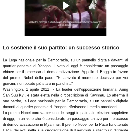
Lo sostiene il suo partito: un successo storico
La Lega nazionale per la Democrazia, su un pannello digitale davanti al
quartier generale di Yangon. Il voto di oggi è considerato un passaggio
chiave per il processo di democratizzazione. Appello di Baggio in favore
del premio Nobel della pace: "E’ arrivato il momento decisivo per voi
giovani, non potete più stare in panchina"
Washington, 1 aprile 2012 - La leader dell’opposizione birmana, Aung
San Suu Kyi, è stata eletta nella circoscrizione di Kawhmu. Lo afferma il
suo partito, la Lega nazionale per la Democrazia, su un pannello digitale
davanti al quartier generale di Yangon, riferiscono i media americani.
La premio Nobel correva per uno dei seggi in palio alle elezioni suppletive
di oggi, in un voto che è considerato un passaggio chiave per il processo
di democratizzazione in Myanmar. Il premio Nobel per la Pace ha ottenuto
l’82% dei voti nella sua circoscrizione di Kawhmuh a riferito un dirigente