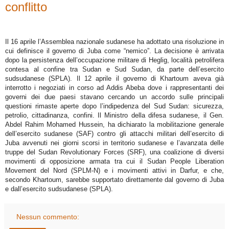
conflitto
Il 16 aprile l’Assemblea nazionale sudanese ha adottato una risoluzione in
cui definisce il governo di Juba come “nemico”. La decisione è arrivata
dopo la persistenza dell’occupazione militare di Heglig, località petrolifera
contesa al confine tra Sudan e Sud Sudan, da parte dell’esercito
sudsudanese (SPLA). Il 12 aprile il governo di Khartoum aveva già
interrotto i negoziati in corso ad Addis Abeba dove i rappresentanti dei
governi dei due paesi stavano cercando un accordo sulle principali
questioni rimaste aperte dopo l’indipedenza del Sud Sudan: sicurezza,
petrolio, cittadinanza, confini. Il Ministro della difesa sudanese, il Gen.
Abdel Rahim Mohamed Hussein, ha dichiarato la mobilitazione generale
dell’esercito sudanese (SAF) contro gli attacchi militari dell’esercito di
Juba avvenuti nei giorni scorsi in territorio sudanese e l’avanzata delle
truppe del Sudan Revolutionary Forces (SRF), una coalizione di diversi
movimenti di opposizione armata tra cui il Sudan People Liberation
Movement del Nord (SPLM-N) e i movimenti attivi in Darfur, e che,
secondo Khartoum, sarebbe supportato direttamente dal governo di Juba
e dall’esercito sudsudanese (SPLA).
Nessun commento: