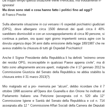
Da troppo tempo questa situazione viene ri-evocata, ma volutamente ri-
ignorata!
Ma dove sono stati e cosa hanno fatto i politici fino ad oggi?
di Franco Previte
Sulla aberrante situazione in cui versano i 6 ospedali psichiatrici giudiziari
(OPG), dove albergano circa 1500 detenuti dei quali circa il 40%
sarebbero dismissibili e con un sovrappopolamento di circa 90 persone, si
continua a parlare, ora quasi ogni giorno imperterriti senza agire con la
dovuta urgenza dopo 34 anni dalla emissione della legge 180/1987 che ne
aveva stabilito la chiusura di tutti gli Ospedali Psichiatrici!
Anche il Signor Presidente della Repubblica li ha definiti “estremo orrore
dei residui OPG, inconcepibile in qualsiasi Paese appena civile”, ma di
fatto
sono allegramente ancora aperti,
malgrado che il 17 gennaio 2012 la
Commissione Giustizia del Senato della Repubblica ne abbia stabilito la
chiusura entro il 31 marzo 2013(?).
Mio malgrado ed a pro- memoria per “alcuni”, debbo ricordare che il 7
ottobre 1998 assieme all’Opera don Guanella e don Orione ho inoltrato al
Parlamento Italiano una Petizione (assegnata col n. 520 alla 12°
Commissione Igiene e Sanità del Senato della Repubblica e col n. 714
assegnata alla 12 ° Commissione Affari Sociali della Camera dei Deputati