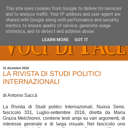
This site uses cookies from Google to deliver its services
and to analyze traffic. Your IP address and user-agent are
shared with Google along with performance and security
metrics to ensure quality of service, generate usage
statistics, and to detect and address abuse.
LEARN MORE
GOT IT
31 dicembre 2016
LA RIVISTA DI STUDI POLITICI
INTERNAZIONALI
di Antonio Saccà
La Rivista di Studi politici Internazionali, Nuova Serie,
fascicolo 331, Luglio-settembre 2016, diretta da Maria
Grazia Melchionni, contiene testi ampi su vari argomenti, di
interesse generale e di larga visuale. Nel fascicolo uno