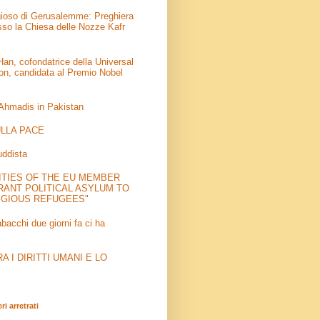
igioso di Gerusalemme: Preghiera
sso la Chiesa delle Nozze Kafr
an, cofondatrice della Universal
on, candidata al Premio Nobel
 Ahmadis in Pakistan
LLA PACE
uddista
ITIES OF THE EU MEMBER
RANT POLITICAL ASYLUM TO
IGIOUS REFUGEES"
abacchi due giorni fa ci ha
 I DIRITTI UMANI E LO
i arretrati