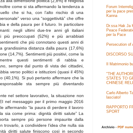
nza alla dimensione politica (2,8%) e religiosa
inoltre come si sta affermando la tendenza a
Forum Interrel
per la pace pre
ello che si ha, con l’alto rischio di una
Kanna
ersonale” verso una “soggettività” che offre
ia e della paura per il futuro. In particolare
Dr.ssa Hak Ja H
Peace Federati
anti: negli ultimi due-tre anni gli italiani
per la Pace
ti più preoccupati (52%) e più arrabbiati
 sentimenti che più connotano questi anni di
Persecution of
ti a grandissima distanza dalla paura (17,6%)
ne (14,7%). Sentimenti più positivi, come la
DISCORSO SU
 mentre questi sentimenti di rabbia e
Il Matrimonio b
no, sempre dal punto di vista dei cittadini,
bbia verso politici e istituzioni (quasi il 45%)
"THE AUTHOR
uro (40,1%). Si può pertanto affermare che la
STATES TO G
CHINESE REL
responsabile sta sempre più diventando
Carlo Alberto T
te nel settore lavorativo, la situazione non
lasciato!
EI nel messaggio per il primo maggio 2016
RAPPORTO FRA
ale affermando “la paura di perdere il lavoro
SPORT
a sia come prima: dignità diritti salute” La
 “porta sempre più persone impaurite dalla
n trovarlo, a condividere l’idea che nulla sia
Archivio -
PDF numer
ità diritti salute finiscono così in secondo