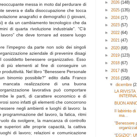
►
2026
(148)
 preoccupante messa in moto dal perdurare di
►
2025
(135)
nte severa e dalla disoccupazione che tocca
lazione anagrafici e demografici (i giovani,
►
2024
(17)
nni) e da un cambiamento tecnologico che da
►
2023
(57)
rmini di quarta rivoluzione industriale”. “C’è
►
2022
(64)
 lavoro” che deve tornare ad essere luogo
►
2021
(47)
e l’impegno da parte non solo dei singoli
►
2020
(68)
’organizzazione aziendale di prevenire disagi
►
2019
(123)
il cosiddetto benessere organizzativo. Esso
►
2018
(67)
 di più elementi al fine di conseguire un
►
2017
(63)
e produttività. Nel libro “Benessere Personale
un binomio possibile?” edito dalla Franco
▼
2016
(158)
 mancata realizzazione di una buona
▼
dicembre
(2
organizzazione lavorativa può comportare
LA RIVISTA 
INTERNA
mbe le parti, di carattere economico e di
osi sono infatti gli elementi che concorrono
BUON ANNO
essere negli ambienti e luoghi di lavoro: la
Il labirinto 
programmazione del lavoro, la fatica, ritmi
ma...
al ruolo da svolgere, la mancanza di controllo
“Benessere 
te superiori alle proprie capacità, la cattiva
organizzat
i luoghi di lavoro; relazioni e comunicazione
“EGIZIO”: 