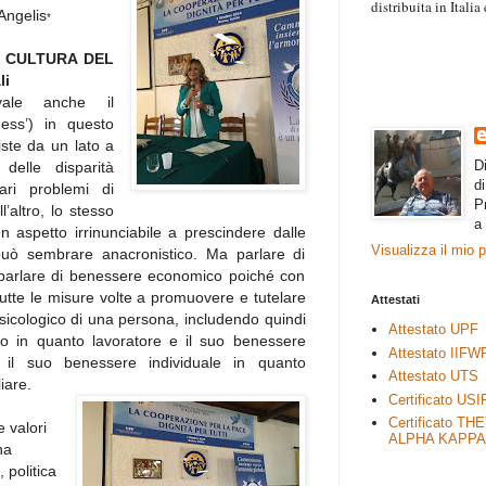
distribuita in Itali
Angelis
*
“Il contenuto degli 
esprimono il pensie
E CULTURA DEL
necessariamente rap
li
rimane autonoma e 
vale anche il
ness’) in questo
iste da un lato a
D
delle disparità
d
tari problemi di
P
l’altro, lo stesso
a
 aspetto irrinunciabile a prescindere dalle
Visualizza il mio 
 può sembrare anacronistico. Ma parlare di
 parlare di benessere economico poiché con
tutte le misure volte a promuovere e tutelare
Attestati
 psicologico di una persona, includendo quindi
Attestato UPF
vo in quanto lavoratore e il suo benessere
Attestato IIFW
, il suo benessere individuale in quanto
Attestato UTS
iare.
Certificato USI
Certificato TH
 valori
ALPHA KAPPA
na
 politica