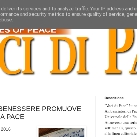
deliver its services and to analyze traffic. Your IP address and 
formance and security metrics to ensure quality of service, gen
abuse.
Descrizione
"Voci di Pace" è una
L BENESSERE PROMUOVE
Ambasciatori di Pa
LA PACE
Universale della Pa
Attraverso una serie
settimanali, questo
e 2016
alla linea editoriale