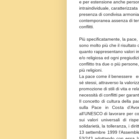
e per estensione anche perso
intraindividuale, caratterizzata
presenza di condivisa armonia
contemporanea assenza di ten
conflitti.
Più specificatamente, la pace,
sono molto più che il risultato 
quanto rappresentano valori in
e/o religiosa ed ogni pregiudiz
conflitto tra due o più persone
più religioni.
La pace come il benessere esis
sé stessi, attraverso la valoriz
promozione di stili di vita e re
necessità di conflitti per garantir
Il concetto di cultura della p
sulla Pace in Costa d'Avo
all’UNESCO di lavorare per co
sui valori universali di rispe
solidarietà, la tolleranza, i di
13 settembre 1999 l'Assemble
53/243 adottando con essa la