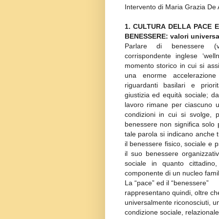
Intervento di Maria Grazia De 
1. CULTURA DELLA PACE 
BENESSERE: valori universa
Parlare di benessere (
corrispondente inglese ‘well
momento storico in cui si ass
una enorme accelerazione 
riguardanti basilari e priori
giustizia ed equità sociale; dal
lavoro rimane per ciascuno un
condizioni in cui si svolge,
benessere non significa solo
tale parola si indicano anche 
il benessere fisico, sociale e
il suo benessere organizzati
sociale in quanto cittadino
componente di un nucleo famil
La “pace” ed il “benessere”
rappresentano quindi, oltre che
universalmente riconosciuti, u
condizione sociale, relazionale,