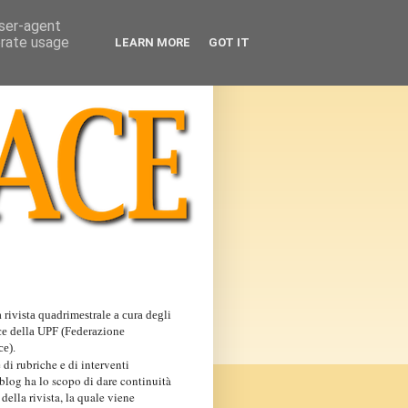
user-agent
erate usage
LEARN MORE
GOT IT
 rivista quadrimestrale a cura degli
ce della UPF (Federazione
ce).
 di rubriche e di interventi
 blog ha lo scopo di dare continuità
 della rivista, la quale viene