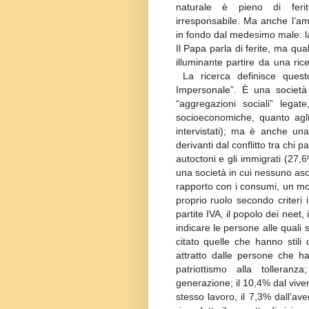
naturale è pieno di feri
irresponsabile. Ma anche l’amb
in fondo dal medesimo male: la
Il Papa parla di ferite, ma qu
illuminante partire da una ri
La ricerca definisce quest
Impersonale”. È una società 
“aggregazioni sociali” legat
socioeconomiche, quanto agli s
intervistati); ma è anche una 
derivanti dal conflitto tra chi 
autoctoni e gli immigrati (27,
una società in cui nessuno asco
rapporto con i consumi, un mod
proprio ruolo secondo criteri i
partite IVA, il popolo dei neet, il
indicare le persone alle quali s
citato quelle che hanno stili 
attratto dalle persone che h
patriottismo alla tolleranz
generazione; il 10,4% dal vivere
stesso lavoro, il 7,3% dall’av