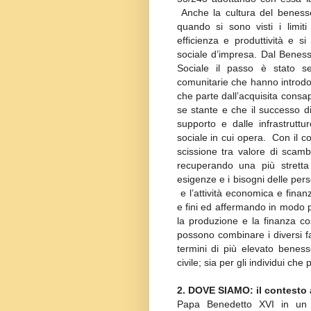
Anche la cultura del benesser
quando si sono visti i limit
efficienza e produttività e s
sociale d’impresa. Dal Benes
Sociale il passo è stato s
comunitarie che hanno introdot
che parte dall’acquisita cons
se stante e che il successo di
supporto e dalle infrastrutt
sociale in cui opera. Con il c
scissione tra valore di scamb
recuperando una più stretta 
esigenze e i bisogni delle pers
e l’attività economica e finanz
e fini ed affermando in modo p
la produzione e la finanza cos
possono combinare i diversi fa
termini di più elevato benes
civile; sia per gli individui che p
2. DOVE SIAMO: il contesto 
Papa Benedetto XVI in un d