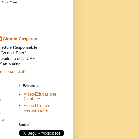
a e San Marino.
articoli dei collaboratori,
ro degli autori e non
presenta la linea editoriale che
indipendente”.
Giorgio Gasperoni
irettore Responsabile
i "Voci di Pace"
residente della UPF
 San Marino.
profilo completo
In Evidenza
Video-Educazione
Carattere
P
Video Direttore
Responsabile
P
ETA
Social