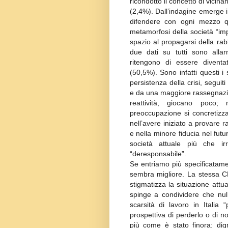
ricondotto il concetto di vicina
(2,4%). Dall’indagine emerge 
difendere con ogni mezzo qu
metamorfosi della società “imp
spazio al propagarsi della rabb
due dati su tutti sono allarm
ritengono di essere diventa
(50,5%). Sono infatti questi i
persistenza della crisi, segui
e da una maggiore rassegnazio
reattività, giocano poco;
preoccupazione si concretizza
nell’avere iniziato a provare ra
e nella minore fiducia nel fut
società attuale più che ir
“deresponsabile”.
Se entriamo più specificatamen
sembra migliore. La stessa C
stigmatizza la situazione attu
spinge a condividere che null
scarsità di lavoro in Italia
prospettiva di perderlo o di no
più come è stato finora: dign