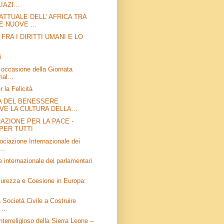
AZI...
ATTUALE DELL’ AFRICA TRA
 NUOVE ...
RA I DIRITTI UMANI E LO
i
occasione della Giornata
nal...
 la Felicità
A DEL BENESSERE
E LA CULTURA DELLA...
AZIONE PER LA PACE -
PER TUTTI
ociazione Internazionale dei
...
 internazionale dei parlamentari
curezza e Coesione in Europa:
.
 Società Civile a Costruire
...
Interreligioso della Sierra Leone –