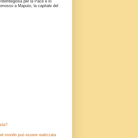
nterreligiosa per la Pace e lo
omosso a Maputo, la capitale del
stà?
el mondo può essere realizzata