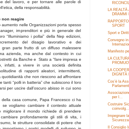
ene del lavoro, e per tornare alle parole di
RICONCILI
’etica, della responsabilità.
LA REALTÀ 
DRAMMI E
 non reagire
RAPPORTO F
nuo aumento nelle Organizzazioni porta spesso
SPORT
 manager, imprenditori e più in generale del
Sport e Diritt
bro “Illuminiamo i pollai” della Nep edizioni,
Convegno in 
ncremento del disagio lavorativo e dei
Internazio
n gran parte frutto di un diffuso malessere
Manifesto per
ema azienda, ma anche dal contesto in cui
LA CULTUR
costretti da Banche e Stato a “fare impresa e
PROMUOV
, infatti, a vivere in una società definita
LA COOPER
litudine di rapporti aleatori, intermittenti,
DIGNITÀ 
lla quotidianità che non riescono ad affrontare
Cos’è la Ass
tanti “polli in batteria” che subiscono il loro
Parlament
arsi per uscire dall’oscuro abisso in cui sono
Associazione
per l...
ura della casa comune, Papa Francesco ci ha
Costruire Si
e se vogliamo cambiare il contesto attuale
coinvolg..
 migliorare il mondo richiede di prendere
Impegnare la
cambiare profondamente gli stili di vita, i
Sicurezza 
sumo, le strutture consolidate di potere che
Il Consiglio 
impostiamo i nostri modelli di sviluppo in