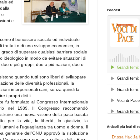
nale ed
 dalla
Podcast
 e
sioni e
 come il benessere sociale ed individuale
di trattati o di uno sviluppo economico, in
 grado di superare qualsiasi barriera sociale
io ideologico in modo da evitare situazioni di
, due o più gruppi, due o più nazioni, due o
tono quando tutti sono liberi di sviluppare
zazione delle diversità professionali, la
lazioni interpersonali sani, senza quindi la
e i propri diritti.
ace fu formulato al Congresso Internazionale
rio nel 1989. Il Congresso raccomandò
struire una nuova visione della pace basata
tto per la vita, la libertà, la giustizia, la
ritti umani e l'uguaglianza tra uomo e donna. Il
Articoli più letti di 
a generale dell'ONU approvò la risoluzione
Dr.ssa Hak Ja H
 Dichiarazione per una cultura della Pace.