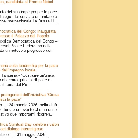
on, candidata al Premio Nobel
nto del suo impegno per la pace
ialogo, del servizio umanitario e
one internazionale La Dr.ssa H...
ocratica del Congo: inaugurata
resso il Palazzo del Popolo
bblica Democratica del Congo –
iversal Peace Federation nella
ato un notevole progresso con
ario sulla leadership per la pace
 dell’impegno locale
Tanzania - "Costruire un'unica
 al centro: principi di pace e
o il tema del Pe...
 protagonisti dell’iniziativa “Gioca
isci la pace”
- Il 24 maggio 2026, nella città
è tenuto un evento che ha unito
ativo due importanti ricorren...
ica Spiritual Day celebra i valori
 del dialogo interreligioso
ico - I l 31 maggio 2026,