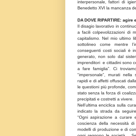
interpersonale, fattori di igi
Benedetto XVI la mancanza dell
DA DOVE RIPARTIRE: agire e
Il disagio lavorativo in conti
a facili colpevolizzazioni di
capitalismo. Nel mio ultimo li
sottolineo come mentre l’i
conseguenti costi sociali è i
generato, non solo dal sist
imprenditori e cittadini sono 
a fare famiglia”. Ci troviamo
“impersonale”, murati nella so
rapidi e di affetti offuscati da
le questioni più profonde, come 
stato senza la forza di coalizz
precipitati e costretti a vivere.
Nell’ultima enciclica sulla c
indicato la strada da seguir
“Ogni aspirazione a curare e
coscienza della necessità di 
modelli di produzione e di con
oggi reggono le società… Se 