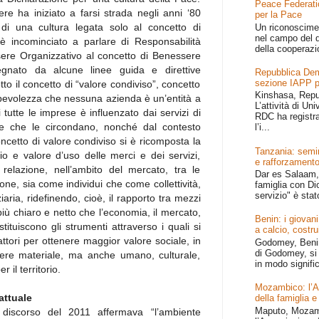
Peace Federati
e ha iniziato a farsi strada negli anni ‘80
per la Pace
i di una cultura legata solo al concetto di
Un riconoscime
nel campo del d
i è incominciato a parlare di Responsabilità
della cooperazi
sere Organizzativo al concetto di Benessere
egnato da alcune linee guida e direttive
Repubblica Dem
sezione IAPP p
to il concetto di “valore condiviso”, concetto
Kinshasa, Repu
apevolezza che nessuna azienda è un’entità a
L’attività di Un
 tutte le imprese è influenzato dai servizi di
RDC ha registr
ure che le circondano, nonché dal contesto
l’i...
oncetto di valore condiviso si è ricomposta la
Tanzania: semin
io e valore d’uso delle merci e dei servizi,
e rafforzamento
relazione, nell’ambito del mercato, tra le
Dar es Salaam, 
one, sia come individui che come collettività,
famiglia con Dio
servizio" è stat
iaria, ridefinendo, cioè, il rapporto tra mezzi
iù chiaro e netto che l’economia, il mercato,
Benin: i giovani
tituiscono gli strumenti attraverso i quali si
a calcio, costru
ttori per ottenere maggior valore sociale, in
Godomey, Benin 
di Godomey, si 
sere materiale, ma anche umano, culturale,
in modo signific
er il territorio.
Mozambico: l’Afr
attuale
della famiglia e
Maputo, Mozamb
iscorso del 2011 affermava “l’ambiente