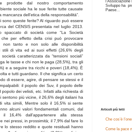
l’Associazione I
te prodotte dal nostro comportamento
Sviluppo ha pr
iente sociale ha le sue ferite tutte causate
Paese...
 mancanza dell’etica della responsabilità”.
ali sono queste ferite? Al riguardo può essere
cerca del CENSIS presentata nel luglio 2013.
o spaccato di società come “La Società
che per effetto della crisi può provocare
e, non tanto e non solo alle disponibilità
tili di vita ed ai suoi effetti (26,6% degli
società caratterizzata da “tensioni sociali”
paga le tasse e chi non le paga (28,5%), tra gli
6%) e a seguire tra ricchi e poveri (18,4%). È
lta e tutti guardano. Il che significa un certo
o di essere, agire, di pensare se stessi e il
mpalpabili: il popolo dei Suv, il popolo delle
 popolo dei velisti, etc. Infatti alla richiesta di
i sentono più vicine, il 26,6% degli italiani ha
di vita simili, Mentre solo il 16,5% si sente
anno alcuni valori fondamentali comuni, dal
Articoli più letti
a; il 16,4% dall’appartenere alla stessa
Che cos’è l’one
 nei pressi, in prossimità; il 7,9% dal fare lo
ere lo stesso reddito e quote residuali hanno
Come la pace n