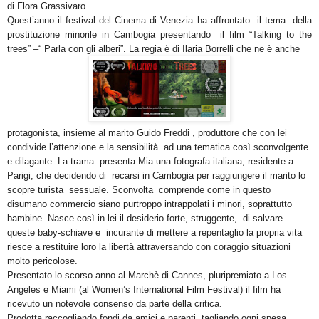
di Flora Grassivaro
Quest’anno il festival del Cinema di Venezia ha affrontato il tema della
prostituzione minorile in Cambogia presentando il film “Talking to the
trees” –“ Parla con gli alberi”. La regia è di Ilaria Borrelli che ne è anche
protagonista, insieme al marito Guido Freddi , produttore che con lei
condivide l’attenzione e la sensibilità ad una tematica così sconvolgente
e dilagante. La trama presenta Mia una fotografa italiana, residente a
Parigi, che decidendo di recarsi in Cambogia per raggiungere il marito lo
scopre turista sessuale. Sconvolta comprende come in questo
disumano commercio siano purtroppo intrappolati i minori, soprattutto
bambine. Nasce così in lei il desiderio forte, struggente, di salvare
queste baby-schiave e incurante di mettere a repentaglio la propria vita
riesce a restituire loro la libertà attraversando con coraggio situazioni
molto pericolose.
Presentato lo scorso anno al Marchè di Cannes, pluripremiato a Los
Angeles e Miami (al Women’s International Film Festival) il film ha
ricevuto un notevole consenso da parte della critica.
Prodotta raccogliendo fondi da amici e parenti, tagliando ogni spesa