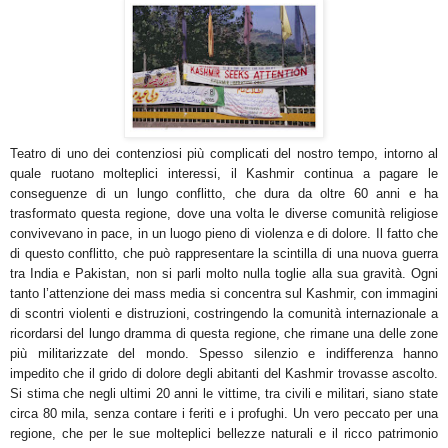
Teatro di uno dei contenziosi più complicati del nostro tempo, intorno al
quale ruotano molteplici interessi, il Kashmir continua a pagare le
conseguenze di un lungo conflitto, che dura da oltre 60 anni e ha
trasformato questa regione, dove una volta le diverse comunità religiose
convivevano in pace, in un luogo pieno di violenza e di dolore. Il fatto che
di questo conflitto, che può rappresentare la scintilla di una nuova guerra
tra India e Pakistan, non si parli molto nulla toglie alla sua gravità. Ogni
tanto l’attenzione dei mass media si concentra sul Kashmir, con immagini
di scontri violenti e distruzioni, costringendo la comunità internazionale a
ricordarsi del lungo dramma di questa regione, che rimane una delle zone
più militarizzate del mondo. Spesso silenzio e indifferenza hanno
impedito che il grido di dolore degli abitanti del Kashmir trovasse ascolto.
Si stima che negli ultimi 20 anni le vittime, tra civili e militari, siano state
circa 80 mila, senza contare i feriti e i profughi. Un vero peccato per una
regione, che per le sue molteplici bellezze naturali e il ricco patrimonio