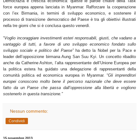
Democrazia e crescita economica: queste le parole chiave della Task
force europea appena lanciata in Myanmar. Rafforzare la cooperazione
con l’ex Birmania, in termini di sviluppo economico, e sostenere il
processo di transizione democratico del Paese è tra gli obiettivi illustrati
nella tre giorni che si è conclusa questo venerdì.
“
Voglio incoraggiare investimenti esteri responsabili, giusti, che vadano a
vantaggio di tutti, a favore di uno sviluppo economico fondato sullo
sviluppo sociale e politico del Paese”
ha detto la Nobel per la Pace e
leader dell’opposizione birmana Aung San Suu Kyi. Un concetto ribadito
anche da Catherine Ashton, l’alta rappresentante dell’Unione Europea per
la politica estera ha guidato una delegazione di rappresentanti della
comunità politica ed economica europea in Myanmar. “
Gli imprenditori
europei conoscono molto bene il percorso nazionale che deve essere
fatto da un Paese che passa dall’oppressione alla libertà e vogliono
sostenerlo in questa transizione.”
Nessun commento:
Condividi
15 novembre 2013