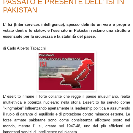
PASSATO E PRESENTE DELL' ISI IN
PAKISTAN
L' Isi (Inter-services intelligence), spesso definito un vero e proprio
«stato dentro lo stato», e l'esercito in Pakistan restano una struttura
essenziale per la sicurezza e la stabilità del paese.
di Carlo Alberto Tabacchi
L' esercito rimane il forte collante che regge il paese musulmano, realtà
multietnica e potenza nucleare: nella storia 1'esercito ha servito come
"kingmaker" influenzando apertamente la leadership politica e assumendo
il ruolo di garante di equilibrio e di protezione contro minacce esterne. Le
forze armate pakistane sono come consistenza all'ottavo posto nel
mondo, mentre l' Isi, creato nel 1947-48, uno dei più efficienti ed
importanti servizi di intelligence nel pianeta.