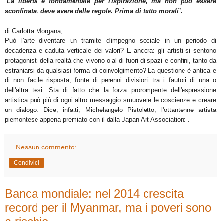
‘La libertà è fondamentale per l'ispirazione, ma non può essere
sconfinata, deve avere delle regole. Prima di tutto morali’.
di Carlotta Morgana,
Può l'arte diventare un tramite d’impegno sociale in un periodo di
decadenza e caduta verticale dei valori? E ancora: gli artisti si sentono
protagonisti della realtà che vivono o al di fuori di spazi e confini, tanto da
estraniarsi da qualsiasi forma di coinvolgimento? La questione è antica e
di non facile risposta, fonte di perenni divisioni tra i fautori di una o
dell'altra tesi. Sta di fatto che la forza prorompente dell'espressione
artistica può più di ogni altro messaggio smuovere le coscienze e creare
un dialogo. Dice, infatti, Michelangelo Pistoletto, l'ottantenne artista
piemontese appena premiato con il
dalla Japan Art Association:
.
Nessun commento:
Condividi
Banca mondiale: nel 2014 crescita
record per il Myanmar, ma i poveri sono