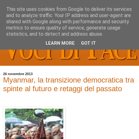
This site uses cookies from Google to deliver its services
and to analyze traffic. Your IP address and user-agent are
shared with Google along with performance and security
metrics to ensure quality of service, generate usage
statistics, and to detect and address abuse.
LEARN MORE
GOT IT
26 novembre 2013
Myanmar, la transizione democratica tra
spinte al futuro e retaggi del passato