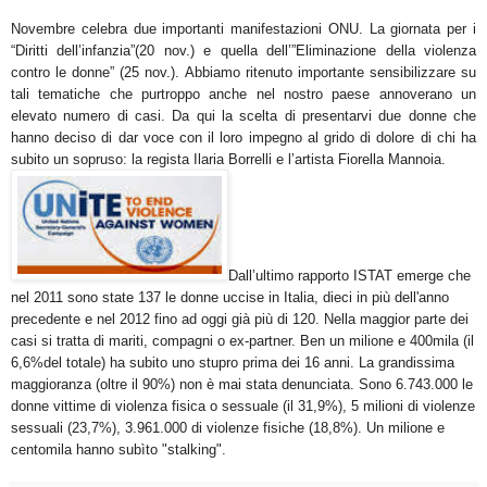
Novembre celebra due importanti manifestazioni ONU. La giornata per i
“Diritti dell’infanzia”(20 nov.) e quella dell’”Eliminazione della violenza
contro le donne” (25 nov.). Abbiamo ritenuto importante
sensibilizzare su
tali tematiche che purtroppo anche nel nostro paese annoverano un
elevato numero di casi. Da qui la scelta di presentarvi due donne che
hanno deciso di dar voce con il loro impegno al grido di dolore di chi ha
subito un sopruso: la regista Ilaria Borrelli e l’artista Fiorella Mannoia.
Dall’ultimo rapporto ISTAT emerge che
nel 2011 sono state 137 le donne uccise in Italia, dieci in più dell'anno
precedente e nel 2012 fino ad oggi già più di 120. Nella maggior parte dei
casi si tratta di mariti, compagni o ex-partner. Ben un milione e 400mila (il
6,6%del totale) ha subito uno stupro prima dei 16 anni. La grandissima
maggioranza (oltre il 90%) non è mai stata denunciata. Sono 6.743.000 le
donne vittime di violenza fisica o sessuale (il 31,9%), 5 milioni di violenze
sessuali (23,7%), 3.961.000 di violenze fisiche (18,8%). Un milione e
centomila hanno subìto "stalking".