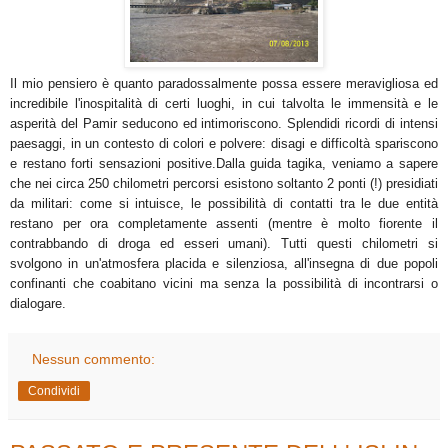
Il mio pensiero è quanto paradossalmente possa essere meravigliosa ed
incredibile l'inospitalità di certi luoghi, in cui talvolta le immensità e le
asperità del Pamir seducono ed intimoriscono. Splendidi ricordi di intensi
paesaggi, in un contesto di colori e polvere: disagi e difficoltà spariscono
e restano forti sensazioni positive.Dalla guida tagika, veniamo a sapere
che nei circa 250 chilometri percorsi esistono soltanto 2 ponti (!) presidiati
da militari: come si intuisce, le possibilità di contatti tra le due entità
restano per ora completamente assenti (mentre è molto fiorente il
contrabbando di droga ed esseri umani). Tutti questi chilometri si
svolgono in un'atmosfera placida e silenziosa, all'insegna di due popoli
confinanti che coabitano vicini ma senza la possibilità di incontrarsi o
dialogare.
Nessun commento:
Condividi