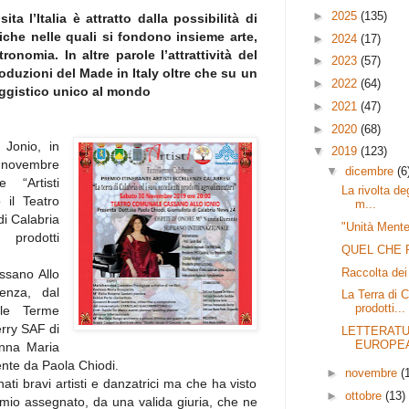
►
2025
(135)
ita l’Italia è attratto dalla possibilità di
iche nelle quali si fondono insieme arte,
►
2024
(17)
nomia. In altre parole l’attrattività del
►
2023
(57)
oduzioni del Made in Italy oltre che su un
►
2022
(64)
aggistico unico al mondo
►
2021
(47)
►
2020
(68)
 Jonio, in
▼
2019
(123)
0 novembre
▼
dicembre
(6
 “Artisti
La rivolta deg
 il Teatro
m...
i Calabria
"Unità Ment
prodotti
QUEL CHE 
Raccolta dei 
ssano Allo
enza, dal
La Terra di C
prodotti...
lle Terme
erry SAF di
LETTERATU
EUROPE
Anna Maria
ente da Paola Chiodi.
►
novembre
(
ati bravi artisti e danzatrici ma che ha visto
►
ottobre
(13)
premio assegnato, da una valida giuria, che ne