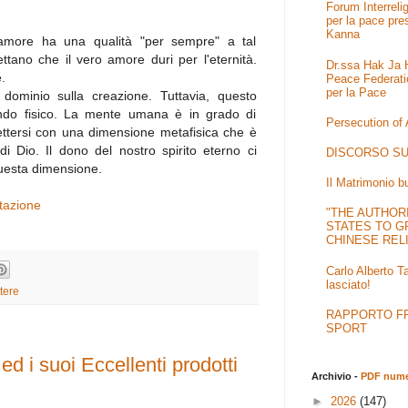
Forum Interrel
per la pace pre
Kanna
amore ha una qualità "per sempre" a tal
ttano che il vero amore duri per l'eternità.
Dr.ssa Hak Ja H
.
Peace Federati
per la Pace
 dominio sulla creazione. Tuttavia, questo
ndo fisico. La mente umana è in grado di
Persecution of
nettersi con una dimensione metafisica che è
i Dio. Il dono del nostro spirito eterno ci
DISCORSO SU
questa dimensione.
Il Matrimonio b
tazione
"THE AUTHOR
STATES TO G
CHINESE REL
Carlo Alberto T
lasciato!
tere
RAPPORTO FRA
SPORT
ed i suoi Eccellenti prodotti
Archivio -
PDF numer
►
2026
(147)