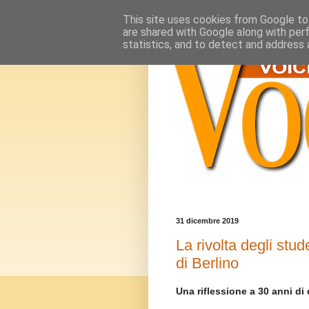
This site uses cookies from Google to 
are shared with Google along with per
statistics, and to detect and address 
31 dicembre 2019
La rivolta degli stude
di Berlino
Una riflessione a 30 anni di