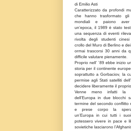
di Emilio Asti
Caratterizzato da profondi m
che hanno trasformato gli e
mondiali e paiono aver
un’epoca, il 1989 è stato tes
una sequenza di eventi rilevan
rivolta degli studenti cines
crollo del Muro di Berlino e de
ormai trascorsi 30 anni da qu
difficile valutare pienamente.
Proprio nell’ ´89 ebbe inizio 
storia per il continente europe
soprattutto a Gorbaciov, la cui
permise agli Stati satelliti de
decidere liberamente il proprio
Venne meno infatti la di
dell’Europa in due blocchi s
termine del secondo conflitto
e prese corpo la sper
un’Europa in cui tutti i suoi
potessero vivere in pace e lib
sovietiche lasciarono l’Afghanis