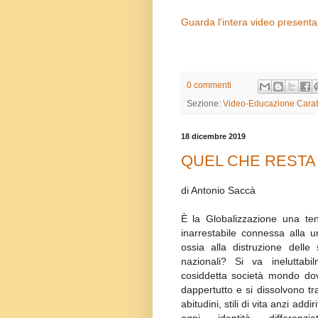
Guarda l'intera video present
0 commenti
Sezione:
Video-Educazione Carat
18 dicembre 2019
QUEL CHE RESTA
di Antonio Saccà
È la Globalizzazione una te
inarrestabile connessa alla u
ossia alla distruzione delle sp
nazionali? Si va ineluttabi
cosiddetta società mondo dov
dappertutto e si dissolvono tra
abitudini, stili di vita anzi addi
ogni identità differenzia