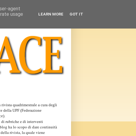
user-agent
erate usage
LEARN MORE
GOT IT
 rivista quadrimestrale a cura degli
ce della UPF (Federazione
ce).
 di rubriche e di interventi
 blog ha lo scopo di dare continuità
 della rivista, la quale viene