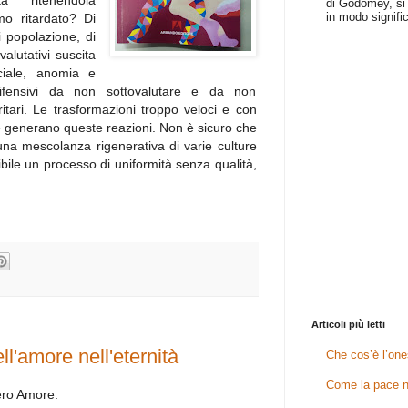
di Godomey, si 
in modo signific
smo ritardato? Di
i popolazione, di
 valutativi suscita
ciale, anomia e
ifensivi da non sottovalutare e da non
itari. Le trasformazioni troppo veloci e con
e generano queste reazioni. Non è sicuro che
na mescolanza rigenerativa di varie culture
bile un processo di uniformità senza qualità,
Articoli più letti
ell'amore nell'eternità
Che cos’è l’one
Come la pace n
Vero Amore.