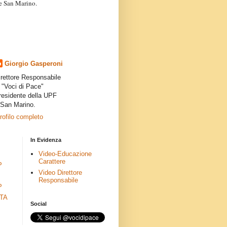
a e San Marino.
articoli dei collaboratori,
ro degli autori e non
presenta la linea editoriale che
indipendente”.
Giorgio Gasperoni
irettore Responsabile
i "Voci di Pace"
residente della UPF
 San Marino.
profilo completo
In Evidenza
Video-Educazione
Carattere
P
Video Direttore
Responsabile
P
ETA
Social