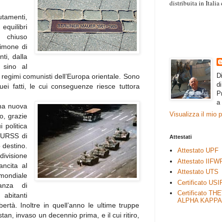
distribuita in Itali
“Il contenuto degli 
utamenti,
esprimono il pensie
quilibri
necessariamente rap
 chiuso
rimane autonoma e 
timone di
ti, dalla
i sino al
D
i regimi comunisti dell’Europa orientale. Sono
d
ei fatti, le cui conseguenze riesce tuttora
P
a
una nuova
Visualizza il mio 
o, grazie
 politica
ll’URSS di
Attestati
 destino.
Attestato UPF
visione
Attestato IIFW
ancita al
Attestato UTS
 mondiale
Certificato USI
anza di
Certificato TH
 abitanti
ALPHA KAPPA
ertà. Inoltre in quell’anno le ultime truppe
tan, invaso un decennio prima, e il cui ritiro,