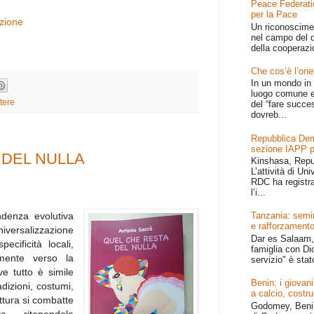
Peace Federati
per la Pace
azione
Un riconoscime
nel campo del d
della cooperazi
Che cos’è l’one
In un mondo in 
luogo comune e
tere
del “fare succe
dovreb...
Repubblica Dem
sezione IAPP p
 DEL NULLA
Kinshasa, Repu
L’attività di Un
RDC ha registr
l’i...
ndenza evolutiva
Tanzania: semin
e rafforzamento
niversalizzazione
Dar es Salaam, 
ecificità locali,
famiglia con Dio
lmente verso la
servizio" è stat
e tutto è simile
Benin: i giovani
dizioni, costumi,
a calcio, costru
rittura si combatte
Godomey, Benin 
ta ritenendola