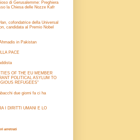
igioso di Gerusalemme: Preghiera
sso la Chiesa delle Nozze Kafr
an, cofondatrice della Universal
on, candidata al Premio Nobel
 Ahmadis in Pakistan
LLA PACE
uddista
ITIES OF THE EU MEMBER
RANT POLITICAL ASYLUM TO
IGIOUS REFUGEES"
abacchi due giorni fa ci ha
 I DIRITTI UMANI E LO
i arretrati