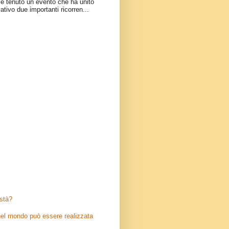
è tenuto un evento che ha unito
ativo due importanti ricorren...
stà?
el mondo può essere realizzata