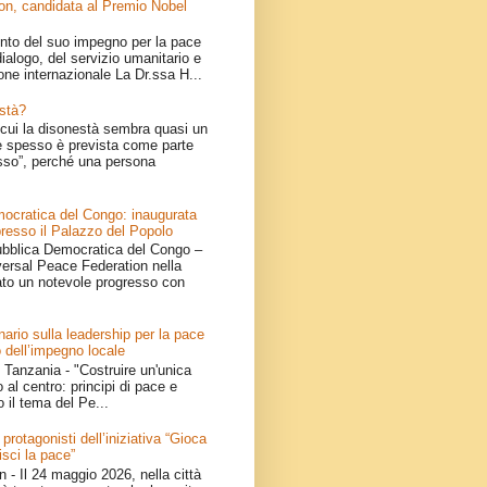
on, candidata al Premio Nobel
nto del suo impegno per la pace
ialogo, del servizio umanitario e
one internazionale La Dr.ssa H...
stà?
cui la disonestà sembra quasi un
 spesso è prevista come parte
sso”, perché una persona
ocratica del Congo: inaugurata
resso il Palazzo del Popolo
bblica Democratica del Congo –
iversal Peace Federation nella
ato un notevole progresso con
ario sulla leadership per la pace
 dell’impegno locale
Tanzania - "Costruire un'unica
 al centro: principi di pace e
o il tema del Pe...
 protagonisti dell’iniziativa “Gioca
isci la pace”
- Il 24 maggio 2026, nella città