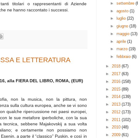
►
settembre
(
anti titolari o rappresentanti di Aziende
 che ne hanno raccontato i successi.
►
agosto
(1)
►
luglio
(22)
►
giugno
(18)
►
maggio
(13)
►
aprile
(1)
►
marzo
(19)
►
febbraio
(6)
SSA E LETTERATURA
►
2018
(67)
►
2017
(63)
 16, alla FIERA DEL LIBRO, ROMA, (EUR)
►
2016
(158)
►
2015
(89)
►
2014
(139)
ofia, non la musica, non la pittura, non
►
2013
(173)
luenza sulla cultura europea, anche se vi sono
a con qualche ripercussione nei paesi europei,
►
2012
(173)
j, con le sue metafore iperboliche, con la sua
►
2011
(102)
la tecnica, sebbene Majakovskij a sua volta
►
2010
(48)
italiano; e certamente non possiamo non
►
2009
(61)
senin, a parte il “classico” Puskin, e così in