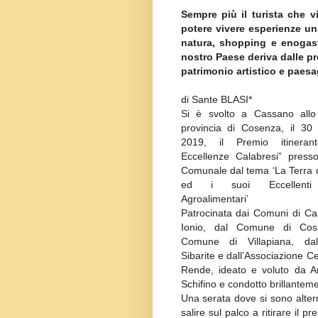
Sempre più il turista che vis
potere vivere esperienze un
natura, shopping e enogastro
nostro Paese deriva dalle pr
patrimonio artistico e paes
di Sante BLASI*
Si è svolto a Cassano allo
provincia di Cosenza, il 3
2019, il Premio itinerante
Eccellenze Calabresi” presso
Comunale dal tema ‘La Terra d
ed i suoi Eccellenti 
Agroalimentari’
Patrocinata dai Comuni di Ca
Ionio, dal Comune di Cos
Comune di Villapiana, da
Sibarite e dall’Associazione C
Rende, ideato e voluto da 
Schifino e condotto brillantem
Una serata dove si sono altern
salire sul palco a ritirare il 