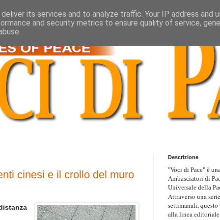
deliver its services and to analyze traffic. Your IP address and 
formance and security metrics to ensure quality of service, gen
abuse.
Descrizione
"Voci di Pace" è una
nti cinesi e il crollo del muro
Ambasciatori di Pa
Universale della Pa
Attraverso una serie
settimanali, questo
 distanza
alla linea editoriale