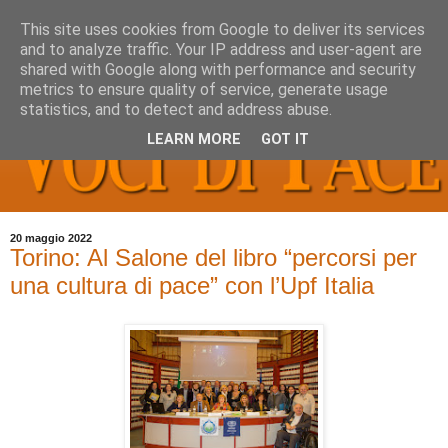
This site uses cookies from Google to deliver its services
and to analyze traffic. Your IP address and user-agent are
shared with Google along with performance and security
metrics to ensure quality of service, generate usage
statistics, and to detect and address abuse.
LEARN MORE
GOT IT
20 maggio 2022
Torino: Al Salone del libro “percorsi per
una cultura di pace” con l’Upf Italia