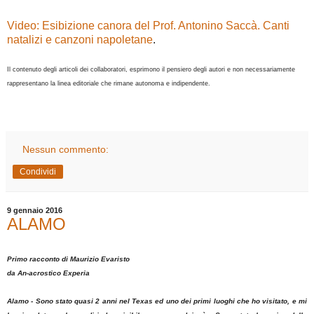
Video:
Esibizione canora del Prof. Antonino Saccà. Canti
natalizi e canzoni napoletane
.
Il contenuto degli articoli dei collaboratori, esprimono il pensiero degli autori e non necessariamente
rappresentano la linea editoriale che rimane autonoma e indipendente.
Nessun commento:
Condividi
9 gennaio 2016
ALAMO
Primo racconto di Maurizio Evaristo
da An-acrostico Experia
Alamo - Sono stato quasi 2 anni nel Texas ed uno dei primi luoghi che ho visitato, e mi