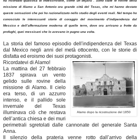
ha ricordato qualcosa di indescrivibile, come un dejavù . Sono state le rovine della
missione di Alamo a San Antonio ora grande città del Texas, che mi hanno destato
queste sensazioni che poi ho razionalizzato nello studio degli eventi reali. Nel tempo ho
conosciuto le interessanti storie di coraggio del movimento d’indipendenza dal
Messico e dell’affermazione moderna di quelle terre, dove ora arrivano a frotte da
profughi, quei messicani che lo avevano in pugno una volta.
La storia del famoso episodio dell'indipendenza del Texas
dal Mexico negli anni del metà ottocento, con le storie di
disfatta ed eroismo dei suoi protagonisti.
Ricordatevi di Alamo!
La mattina del 27 febbraio
1837 spirava un vento
gelido sulle rovine della
missione di Alamo. Il cielo
era terso, di un azzurro
intenso, e il pallido sole
invernale del Texas
illuminava ciò che restava
Alamo dopo la ricostruzione del 1850
dell’antica chiesa e dei muri
perimetrali sgretolati dalle cannonate del generale Santa
Anna.
Il silenzio della prateria venne rotto dall’arrivo della