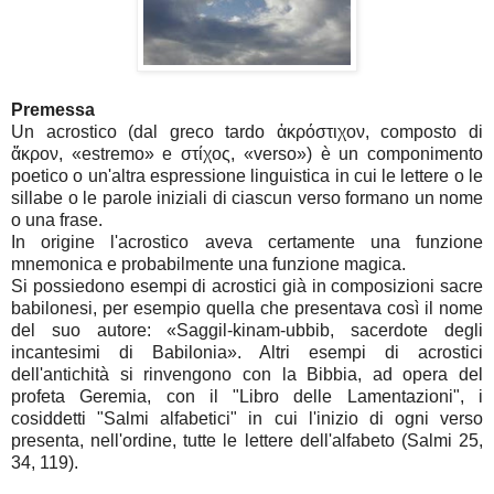
Premessa
Un acrostico (dal greco tardo ἀκρόστιχον, composto di
ἄκρον, «estremo» e στίχος, «verso») è un componimento
poetico o un'altra espressione linguistica in cui le lettere o le
sillabe o le parole iniziali di ciascun verso formano un nome
o una frase.
In origine l'acrostico aveva certamente una funzione
mnemonica e probabilmente una funzione magica.
Si possiedono esempi di acrostici già in composizioni sacre
babilonesi, per esempio quella che presentava così il nome
del suo autore: «Saggil-kinam-ubbib, sacerdote degli
incantesimi di Babilonia». Altri esempi di acrostici
dell'antichità si rinvengono con la Bibbia, ad opera del
profeta Geremia, con il "Libro delle Lamentazioni", i
cosiddetti "Salmi alfabetici" in cui l'inizio di ogni verso
presenta, nell'ordine, tutte le lettere dell'alfabeto (Salmi 25,
34, 119).