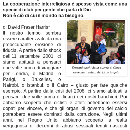
La cooperazione interreligiosa è spesso vista come una
specie di club per gente che parla di Dio.
Non è ciò di cui il mondo ha bisogno.
di David Fraser Harris*
Il nostro tempo sembra
essere caratterizzato da una
preoccupante erosione di
fiducia. A partire dallo shock
dell’11 settembre 2001, ci
siamo abituati a pensarci
due volte prima di viaggiare
Veterani turchi della guerra di Corea
ricevono il saluto dei Little Angels
per Londra, o Madrid, o
Parigi, o Bruxelles, o
Nairobi, o Istanbul, o Il Cairo – giusto per fare qualche
esempio. A partire dalla crisi del 2008, ci siamo abituati a
pensarci due volte prima di fidarci dei nostri banchieri. Poi
abbiamo scoperto che ciclisti e atleti potrebbero essersi
dopati per vincere, e che gli organi di governo del calcio
potrebbero essere dominati dalla corruzione. Negli ultimi
anni, nel Regno Unito, abbiamo scoperto la realtà
vergognosa di decenni di abusi sessuali tenuti nascosti