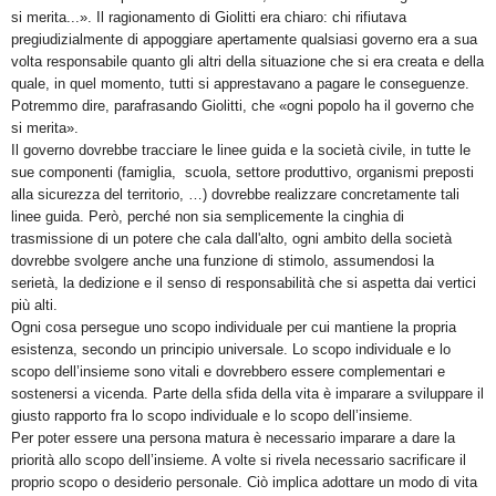
si merita...». Il ragionamento di Giolitti era chiaro: chi rifiutava
pregiudizialmente di appoggiare apertamente qualsiasi governo era a sua
volta responsabile quanto gli altri della situazione che si era creata e della
quale, in quel momento, tutti si apprestavano a pagare le conseguenze.
Potremmo dire, parafrasando Giolitti, che «ogni popolo ha il governo che
si merita».
Il governo dovrebbe tracciare le linee guida e la società civile, in tutte le
sue componenti (famiglia, scuola, settore produttivo, organismi preposti
alla sicurezza del territorio, …) dovrebbe realizzare concretamente tali
linee guida. Però, perché non sia semplicemente la cinghia di
trasmissione di un potere che cala dall'alto, ogni ambito della società
dovrebbe svolgere anche una funzione di stimolo, assumendosi la
serietà, la dedizione e il senso di responsabilità che si aspetta dai vertici
più alti.
Ogni cosa persegue uno scopo individuale per cui mantiene la propria
esistenza, secondo un principio universale. Lo scopo individuale e lo
scopo dell’insieme sono vitali e dovrebbero essere complementari e
sostenersi a vicenda. Parte della sfida della vita è imparare a sviluppare il
giusto rapporto fra lo scopo individuale e lo scopo dell’insieme.
Per poter essere una persona matura è necessario imparare a dare la
priorità allo scopo dell’insieme. A volte si rivela necessario sacrificare il
proprio scopo o desiderio personale. Ciò implica adottare un modo di vita