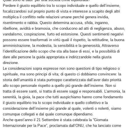
Perdere il giusto equilibrio tra lo scopo individuale e quello dell’insieme,
focalizzandosi sul proprio punto di vista e interesse a scapito degli altri
moltiplica il conflitto nelle relazioni umane perché genera invidia,
risentimento e rabbia. Questo determina accusa, sfida, inganno,
ribellione, avidità e bramosia, che conducono ad atti di negligenza, abuso,
vandalismo, cospirazione, furto ed estorsione. Questi sentimenti negativi
possono essere trasformati in virtù quali il rispetto, la rettitudine, la buona
amministrazione, la modestia, la sensibilità e la generosità, Attraverso
l’identificazione dello scopo che sta alla base di essi, e la possibilità di
dare alle persone la guida appropriata e indirizzandole nella giusta
direzione.
Le considerazioni sopra espresse non sono questioni di tipo religioso o
spirituale, ma sono principi di vita; di questo ci dobbiamo convincere: la
storia dell’umanità è stata purtroppo caratterizzata dall’aver dato priorità
allo scopo personale rispetto a quello più grande dell’insieme. Non si
tratta di essere santi, si tratta di essere saggi e responsabili. L’armonia, la
serenità, la gioia, la pace che tutti auspichiamo hanno come fondamento
il giusto equilibrio tra lo scopo individuale e quello collettivo e la
considerazione dell’insieme più grande al quale, volenti o nolenti, siamo
comunque collegati e dal quale comunque dipendiamo.
Anche quest’anno il 21 Settembre è stata celebrata la “Giornata
Internazionale per la Pace”, proclamata dall’ONU, che ha lanciato come