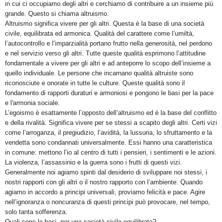
in cui ci occupiamo degli altri e cerchiamo di contribuire a un insieme più
grande. Questo si chiama altruismo.
Altruismo significa vivere per gli altri. Questa è la base di una società
civile, equilibrata ed armonica. Qualità del carattere come l’umiltà,
l’autocontrollo e l’imparzialità portano frutto nella generosità, nel perdono
e nel servizio verso gli altri. Tutte queste qualità esprimono l’attitudine
fondamentale a vivere per gli altri e ad anteporre lo scopo dell’insieme a
quello individuale. Le persone che incarnano qualità altruiste sono
riconosciute e onorate in tutte le culture. Queste qualità sono il
fondamento di rapporti duraturi e armoniosi e pongono le basi per la pace
e l'armonia sociale.
L’egoismo è esattamente l’opposto dell’altruismo ed è la base del conflitto
e della rivalità. Significa vivere per se stessi a scapito degli altri. Certi vizi
come l’arroganza, il pregiudizio, l’avidità, la lussuria, lo sfruttamento e la
vendetta sono condannati universalmente. Essi hanno una caratteristica
in comune: mettono l’io al centro di tutti i pensieri, i sentimenti e le azioni.
La violenza, l’assassinio e la guerra sono i frutti di questi vizi.
Generalmente noi agiamo spinti dal desiderio di sviluppare noi stessi, i
nostri rapporti con gli altri o il nostro rapporto con l’ambiente. Quando
agiamo in accordo a principi universali, proviamo felicità e pace. Agire
nell’ignoranza o noncuranza di questi principi può provocare, nel tempo,
solo tanta sofferenza.
Quali sono le basi per una società civile equilibrata?