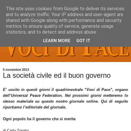
This site uses cookies from Google to deliver its services
and to analyze traffic. Your IP address and user-agent are
shared with Google along with performance and security
metrics to ensure quality of service, generate usage
statistics, and to detect and address abuse.
LEARN MORE
GOT IT
5 novembre 2013
La società civile ed il buon governo
E’ uscito in questi giorni il quadrimestrale “Voci di Pace”, organo
dell’Universal Peace Federation. Nei prossimi giorni metteremo lo
stesso materiale su questo nostro giornale online. Qui di seguito
riportiamo l’editoriale del giornale.
Ogni popolo ha il governo che si merita
di Carlo Zonato