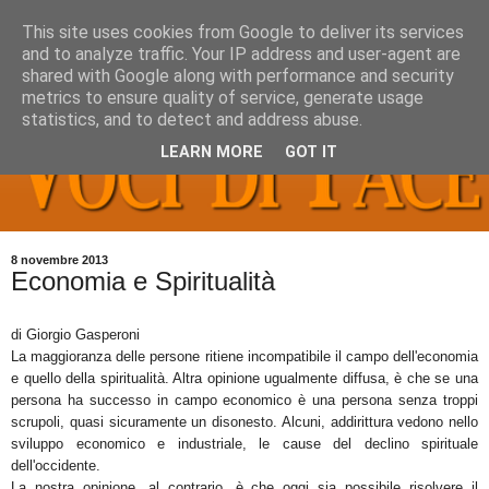
This site uses cookies from Google to deliver its services
and to analyze traffic. Your IP address and user-agent are
shared with Google along with performance and security
metrics to ensure quality of service, generate usage
statistics, and to detect and address abuse.
LEARN MORE
GOT IT
8 novembre 2013
Economia e Spiritualità
di Giorgio Gasperoni
La maggioranza delle persone ritiene incompatibile il campo dell'economia
e quello della spiritualità. Altra opinione ugualmente diffusa, è che se una
persona ha successo in campo economico è una persona senza troppi
scrupoli, quasi sicuramente un disonesto. Alcuni, addirittura vedono nello
sviluppo economico e industriale, le cause del declino spirituale
dell'occidente.
La nostra opinione, al contrario, è che oggi sia possibile risolvere il