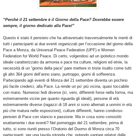
“Perché il 21 settembre è il Giorno della Pace? Dovrebbe essere
sempre, il giorno dedicato alla Pace!”
Questo è stato il pensiero che ha attraversato trasversalmente le menti di
tutti i partecipanti ai due eventi organizzati per l’occasione del giorno della
Pace a Monza, da Universal Peace Federation (UPF) e Women
Federation for World Peace. Di certo, volgendosi ad un ipotetico mondo
ideale caratterizzato da armonia e pace tra culture, religioni ed etnie, la
necessità di un “giorno della pace” pare mettere in triste risalto come tutti
gli altri 364 giorni dell’anno siano, purtroppo, giorni di sofferenza.
Partecipando agli eventi di Monza del 21 settembre diventa un pochino
più facile crederci, alla Pace. La rende un po’ più vicina, quasi toccabile
con mano. Numerosi fedi diverse (sì, vero, differenti forse nella forma, ma
estremamente vicine per quanto riguarda gli ideali), persone di età
estremamente diverse (ragazzi di 18 anni si sono alternati a uomini in età
più che matura nelle esposizioni), culture differenti, hanno condiviso
pensieri di Pace con slancio e passione. Ma in cosa sono consistiti
esattamente i due eventi? Nel pomeriggio del 21 settembre, prima di
tutto, si sono riuniti presso l’Oratorio del Duomo di Monza circa 70
partecipanti, per una tavola rotonda che, potendo vantare relatori dalle