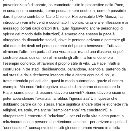
provenienze più disparate, ha esaminato tutte le prospettive della Pace;
in cosa questa consista, come possa essere costruita, come è possibile
dare il proprio contributo. Carlo Chierico, Responsabile UPF Monza, ha
introdotto i vari interventi e coordinato l’incontro. Grazie alle riflessioni e ai
messaggi portati dagli oratori (tra i quali figuravano anche personaggi di
spicco del mondo delle istituzioni) è emerso che spesso la pace è
oltraggiata da dinamiche sociali, dove le persone arrivano a percepire gli
altri come dei rivali nel perseguimento del proprio benessere. Tuttavia
eliminare l’altro non porta ad una vera pace, ma ad una illusione; si può
costruire pace, quindi, non eliminando gli altri ma fornendone loro
l’esempio concreto, attraverso il proprio stile di vita. La Pace infatti si
costruisce in tre stadi: desiderandola, parlandone, agendola, partendo da
noi stessi e dalla ricchezza interiore che è dentro ognuno di noi, e
trasmettendola poi agli altri, quasi in modo automatico, grazie al nostro
esempio. Ma ecco l’interrogativo: quando dichiariamo di desiderare la
Pace, siamo sicuri di esserne davvero convinti? Siamo davvero sicuri di
poter abbandonare l’avarizia, la rabbia, l’ignoranza? È in questo che
dobbiamo partire da noi stessi. Pace significa andare oltre le etichette (tra
religioni, tra etnie, ma anche “semplicemente” tra concittadini), e
oltrepassare il concetto di “relazione” – per cui nella vita siamo portati a
relazionarci con le persone che riteniamo amiche – per arrivare a quello di
“connessione”, consapevoli che tutti gli esseri umani vivono in stretta