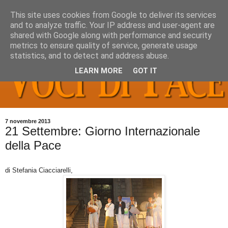
This site uses cookies from Google to deliver its services
and to analyze traffic. Your IP address and user-agent are
shared with Google along with performance and security
metrics to ensure quality of service, generate usage
statistics, and to detect and address abuse.
LEARN MORE
GOT IT
7 novembre 2013
21 Settembre: Giorno Internazionale
della Pace
di Stefania Ciacciarelli,