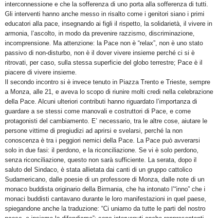
interconnessione e che la sofferenza di uno porta alla sofferenza di tutti.
Gli interventi hanno anche messo in risalto come i genitori siano i primi
educatori alla pace, insegnando ai figli il rispetto, la solidarietà, il vivere in
armonia, l’ascolto, in modo da prevenire razzismo, discriminazione,
incomprensione. Ma attenzione: la Pace non è “relax”, non è uno stato
passivo di non-disturbo, non è il dover vivere insieme perché ci si è
ritrovati, per caso, sulla stessa superficie del globo terrestre; Pace è il
piacere di vivere insieme.
Il secondo incontro si è invece tenuto in Piazza Trento e Trieste, sempre
a Monza, alle 21, e aveva lo scopo di riunire molti credi nella celebrazione
della Pace. Alcuni ulteriori contributi hanno riguardato l’importanza di
guardare a se stessi come manovali e costruttori di Pace, e come
protagonisti del cambiamento. E’ necessario, tra le altre cose, aiutare le
persone vittime di pregiudizi ad aprirsi e svelarsi, perché la non
conoscenza è tra i peggiori nemici della Pace. La Pace può avverarsi
solo in due fasi: il perdono, e la riconciliazione. Se vi è solo perdono,
senza riconciliazione, questo non sarà sufficiente. La serata, dopo il
saluto del Sindaco, è stata allietata dai canti di un gruppo cattolico
Sudamericano, dalle poesie di un professore di Monza, dalle note di un
monaco buddista originario della Birmania, che ha intonato l’“inno” che i
monaci buddisti cantavano durante le loro manifestazioni in quel paese,
spiegandone anche la traduzione: “Ci uniamo da tutte le parti del nostro