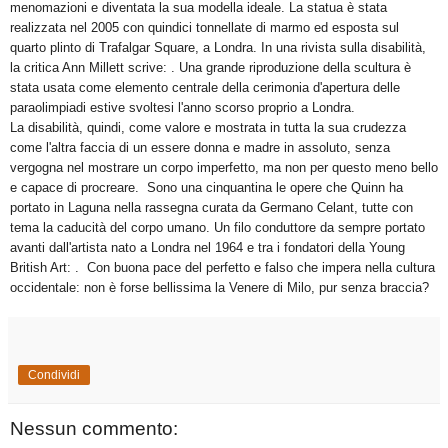
menomazioni e diventata la sua modella ideale. La statua è stata
realizzata nel 2005 con quindici tonnellate di marmo ed esposta sul
quarto plinto di Trafalgar Square, a Londra. In una rivista sulla disabilità,
la critica Ann Millett scrive:
. Una grande riproduzione della scultura è
stata usata come elemento centrale della cerimonia d'apertura delle
paraolimpiadi estive svoltesi l'anno scorso proprio a Londra.
La disabilità, quindi, come valore e mostrata in tutta la sua crudezza
come l'altra faccia di un essere donna e madre in assoluto, senza
vergogna nel mostrare un corpo imperfetto, ma non per questo meno bello
e capace di procreare. Sono una cinquantina le opere che Quinn ha
portato in Laguna nella rassegna curata da Germano Celant, tutte con
tema la caducità del corpo umano. Un filo conduttore da sempre portato
avanti dall'artista nato a Londra nel 1964 e tra i fondatori della Young
British Art:
. Con buona pace del perfetto e falso che impera nella cultura
occidentale: non è forse bellissima la Venere di Milo, pur senza braccia?
Condividi
Nessun commento: