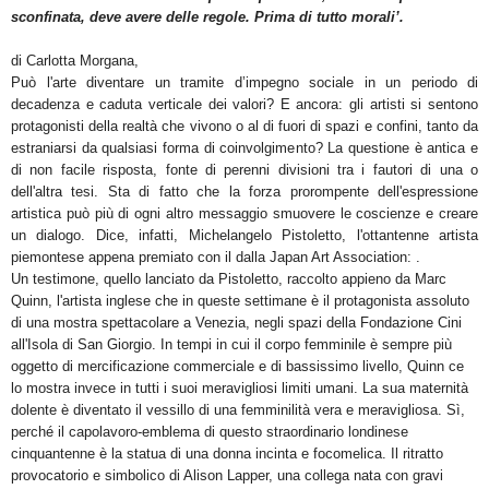
sconfinata, deve avere delle regole. Prima di tutto morali’.
di Carlotta Morgana,
Può l'arte diventare un tramite d’impegno sociale in un periodo di
decadenza e caduta verticale dei valori? E ancora: gli artisti si sentono
protagonisti della realtà che vivono o al di fuori di spazi e confini, tanto da
estraniarsi da qualsiasi forma di coinvolgimento? La questione è antica e
di non facile risposta, fonte di perenni divisioni tra i fautori di una o
dell'altra tesi. Sta di fatto che la forza prorompente dell'espressione
artistica può più di ogni altro messaggio smuovere le coscienze e creare
un dialogo. Dice, infatti, Michelangelo Pistoletto, l'ottantenne artista
piemontese appena premiato con il
dalla Japan Art Association:
.
Un testimone, quello lanciato da Pistoletto, raccolto appieno da Marc
Quinn, l'artista inglese che in queste settimane è il protagonista assoluto
di una mostra spettacolare a Venezia, negli spazi della Fondazione Cini
all'Isola di San Giorgio. In tempi in cui il corpo femminile è sempre più
oggetto di mercificazione commerciale e di bassissimo livello, Quinn ce
lo mostra invece in tutti i suoi meravigliosi limiti umani. La sua maternità
dolente è diventato il vessillo di una femminilità vera e meravigliosa. Sì,
perché il capolavoro-emblema di questo straordinario londinese
cinquantenne è la statua di una donna incinta e focomelica. Il ritratto
provocatorio e simbolico di Alison Lapper, una collega nata con gravi