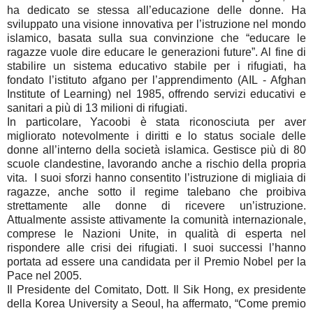
ha dedicato se stessa all’educazione delle donne. Ha
sviluppato una visione innovativa per l’istruzione nel mondo
islamico, basata sulla sua convinzione che “educare le
ragazze vuole dire educare le generazioni future”. Al fine di
stabilire un sistema educativo stabile per i rifugiati, ha
fondato l’istituto afgano per l’apprendimento (AIL - Afghan
Institute of Learning) nel 1985, offrendo servizi educativi e
sanitari a più di 13 milioni di rifugiati.
In particolare, Yacoobi è stata riconosciuta per aver
migliorato notevolmente i diritti e lo status sociale delle
donne all’interno della società islamica. Gestisce più di 80
scuole clandestine, lavorando anche a rischio della propria
vita. I suoi sforzi hanno consentito l’istruzione di migliaia di
ragazze, anche sotto il regime talebano che proibiva
strettamente alle donne di ricevere un’istruzione.
Attualmente assiste attivamente la comunità internazionale,
comprese le Nazioni Unite, in qualità di esperta nel
rispondere alle crisi dei rifugiati. I suoi successi l’hanno
portata ad essere una candidata per il Premio Nobel per la
Pace nel 2005.
Il Presidente del Comitato, Dott. Il Sik Hong, ex presidente
della Korea University a Seoul, ha affermato, “Come premio