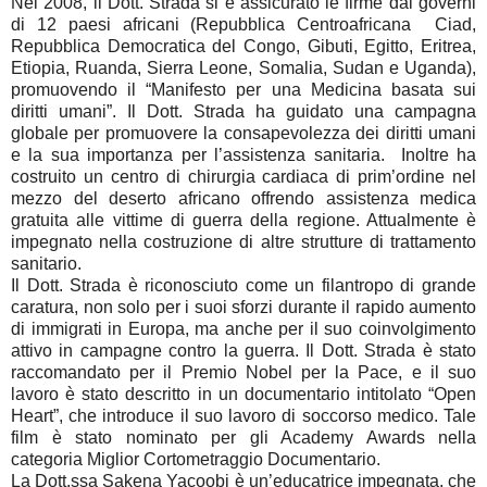
Nel 2008, il Dott. Strada si è assicurato le firme dai governi
di 12 paesi africani (Repubblica Centroafricana Ciad,
Repubblica Democratica del Congo, Gibuti, Egitto, Eritrea,
Etiopia, Ruanda, Sierra Leone, Somalia, Sudan e Uganda),
promuovendo il “Manifesto per una Medicina basata sui
diritti umani”. Il Dott. Strada ha guidato una campagna
globale per promuovere la consapevolezza dei diritti umani
e la sua importanza per l’assistenza sanitaria. Inoltre ha
costruito un centro di chirurgia cardiaca di prim’ordine nel
mezzo del deserto africano offrendo assistenza medica
gratuita alle vittime di guerra della regione. Attualmente è
impegnato nella costruzione di altre strutture di trattamento
sanitario.
Il Dott. Strada è riconosciuto come un filantropo di grande
caratura, non solo per i suoi sforzi durante il rapido aumento
di immigrati in Europa, ma anche per il suo coinvolgimento
attivo in campagne contro la guerra. Il Dott. Strada è stato
raccomandato per il Premio Nobel per la Pace, e il suo
lavoro è stato descritto in un documentario intitolato “Open
Heart”, che introduce il suo lavoro di soccorso medico. Tale
film è stato nominato per gli Academy Awards nella
categoria Miglior Cortometraggio Documentario.
La Dott.ssa Sakena Yacoobi è un’educatrice impegnata, che