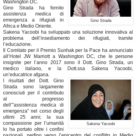
Washington DC.
Gino Strada ha fornito
assistenza medica di
emergenza a rifugiati in
Gino Strada
Africa e Medio Oriente.
Sakena Yacoobi ha sviluppato una soluzione innovativa al
problema dell’insediamento dei rifugiati, tramite
l’educazione.
Il Comitato per il Premio Sunhak per la Pace ha annunciato
all’Hotel JW Marriott a Washington DC, che le persone
insignite per l’anno 2017 sono il Dott. Gino Strada, un
medico italiano, e la Dott.ssa Sakena Yacoobi,
un’educatrice afgana.
I risultati del Dott. Gino
Strada sono largamente
conosciuti per il contributo
al progresso
dell’”assistenza medica di
emergenza” nel corso degli
ultimi 25 anni; la sua
compassione per l’umanità
Sakena Yacoobi
lo ha portato oltre i confini
nazionali, perfino verso l’epicentro del conflitto in Medio