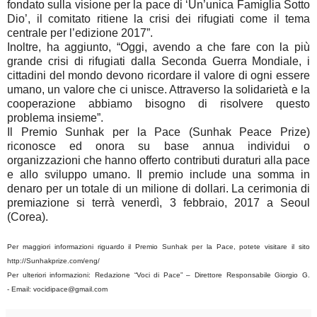
fondato sulla visione per la pace di ‘Un’unica Famiglia Sotto
Dio’, il comitato ritiene la crisi dei rifugiati come il tema
centrale per l’edizione 2017”.
Inoltre, ha aggiunto, “Oggi, avendo a che fare con la più
grande crisi di rifugiati dalla Seconda Guerra Mondiale, i
cittadini del mondo devono ricordare il valore di ogni essere
umano, un valore che ci unisce. Attraverso la solidarietà e la
cooperazione abbiamo bisogno di risolvere questo
problema insieme”.
Il Premio Sunhak per la Pace (Sunhak Peace Prize)
riconosce ed onora su base annua individui o
organizzazioni che hanno offerto contributi duraturi alla pace
e allo sviluppo umano. Il premio include una somma in
denaro per un totale di un milione di dollari. La cerimonia di
premiazione si terrà venerdì, 3 febbraio, 2017 a Seoul
(Corea).
Per maggiori informazioni riguardo il Premio Sunhak per la Pace, potete visitare il sito
http://Sunhakprize.com/eng/
Per ulteriori informazioni: Redazione “Voci di Pace” – Direttore Responsabile Giorgio G.
-
Email: vocidipace@gmail.com