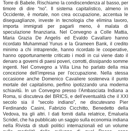
Torre di Babele. Rischiamo la condiscendenza al basso, per
timore di dire “no”. Il sistema capitalistico, almeno in
Occidente, è mortale, non crea occupazione, accentua le
diseguaglianze, investe in tecnologia che elimina lavoro,
importa immigrati per pagarli meno, è malata di
speculazione finanziaria. Nel Convegno a Colle Mattia,
Maria Grazia De Angelis ed Evaldo Cavallaro hanno
ricordato Muhammad Yunus e la Grameen Bank, il credito
minimo a chi intraprende, hanno ricordato le cooperative,
hanno opportunamente criticato i modi in cui viene dato il
denaro a governi di paesi poveri, corrotti, dissipando somme
ingenti. Nel Convegno a Villa Lina ho parlato della mia
concezione dell'impresa per l'occupazione. Nella stessa
occasione anche Domenico Cavaliere sosteneva il punto
mortale del capitalismo, perfino ipotizzando una moderna
schiavitù. In un Convegno presso l'Ambasciata Indiana a
Roma, si discuteva del BRICS, e dell'eventualità che il XXI
secolo sia il “secolo indiano”, ne discutevano Pier
Ferdinando Casini, Fabrizio Cicchitto, Benedetto della
Vedova, tra gli altri. I dati forniti dalla relatrice, Emaluela
Scridel, che ha pubblicato un saggio sulla economia indiana
nella Rivista di studi politici internazionali ed un volume