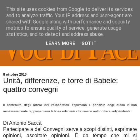
This site uses cookies from Google to deliver its services
and to analyze traffic. Your IP address and user-agent are
shared with Google along with performance and security
metrics to ensure quality of service, generate usage
statistics, and to detect and address abuse.
LEARN MORE
GOT IT
8 ottobre 2016
Unità, differenze, e torre di Babele:
quattro convegni
Il contenuto degli articoli dei collaboratori, esprimono il pensiero degli autori e non
necessariamente rappresentano la linea editoriale che rimane autonoma e indipendente.
Di Antonio Saccà
Partecipare a dei Convegni serve a scopi distinti, esprimere
opinioni, ascoltare opinioni. È da tempo che mi si