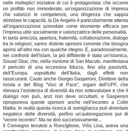
nelle molteplici iniziative di cui è protagonista: che occorre
un profitto non immoderato, un'organizzazione di impresa
che valorizzi le competenze, una dirigenza che sappia
stimolare le capacità, la De Angelis è particolarmente attenta
all'organizzazione aziendale come strumento efficace per
l'impresa utile socialmente e valorizzatrice delle personalità.
In tanta amicizia, apertura, fraternità, collaborazione, dialogo
tra le religioni, vanno distinte opinioni convinte che bisogna
aprirsi all'altro ma con qualche ritegno. E, paradossalmente,
nei confronti dell'Islam, la più diffidente è stata un'islamica,
Souad Sbai, che, nella riunione di San Macuto, manifestava
il pericolo di una eccessiva fiducia, fino alla passività,
dell’Europa, soprattutto dell'Italia, dagli effetti non
rassicuranti. Cauto anche Giorgio Gasperoni, Direttore della
rivista e del Blog “Voci di Pace”, organi dell'UPF, che
rilevava l’esistenza di diversità da non sottovalutare e che il
dialogo non può, anzi non deve occultarli, e Gasperoni
riproponeva queste opinioni anche nell'incontro a Colle
Mattia. In realtà questa ricerca di somiglianza può diventare
negatrice delle diversità, perfino un'autonegazione pur di
“venire incontro”. Ma ne dirò successivamente...
Il Convegno tenutosi a Ronciglione, Villa Lina, aveva una