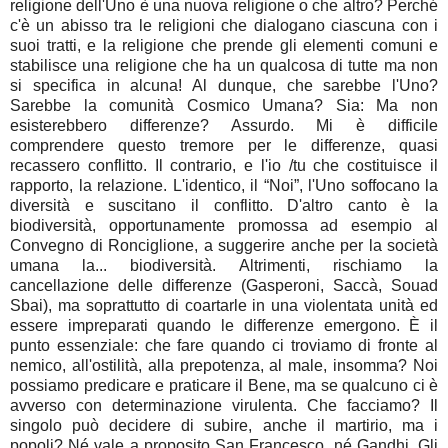
religione dell'Uno è una nuova religione o che altro? Perché
c'è un abisso tra le religioni che dialogano ciascuna con i
suoi tratti, e la religione che prende gli elementi comuni e
stabilisce una religione che ha un qualcosa di tutte ma non
si specifica in alcuna! Al dunque, che sarebbe l'Uno?
Sarebbe la comunità Cosmico Umana? Sia: Ma non
esisterebbero differenze? Assurdo. Mi è difficile
comprendere questo tremore per le differenze, quasi
recassero conflitto. Il contrario, e l'io /tu che costituisce il
rapporto, la relazione. L'identico, il “Noi”, l'Uno soffocano la
diversità e suscitano il conflitto. D'altro canto è la
biodiversità, opportunamente promossa ad esempio al
Convegno di Ronciglione, a suggerire anche per la società
umana la... biodiversità. Altrimenti, rischiamo la
cancellazione delle differenze (Gasperoni, Saccà, Souad
Sbai), ma soprattutto di coartarle in una violentata unità ed
essere impreparati quando le differenze emergono. È il
punto essenziale: che fare quando ci troviamo di fronte al
nemico, all'ostilità, alla prepotenza, al male, insomma? Noi
possiamo predicare e praticare il Bene, ma se qualcuno ci è
avverso con determinazione virulenta. Che facciamo? Il
singolo può decidere di subire, anche il martirio, ma i
popoli? Né vale a proposito San Francesco, né Gandhi. Gli