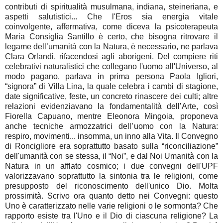
contributi di spiritualità musulmana, indiana, steineriana, e
aspetti salutistici... Che l'Eros sia energia vitale
coinvolgente, affermativa, come diceva la psicoterapeuta
Maria Consiglia Santillo è certo, che bisogna ritrovare il
legame dell’umanità con la Natura, è necessario, ne parlava
Clara Orlandi, rifacendosi agli aborigeni. Del compiere riti
celebrativi naturalistici che collegano l'uomo all'Universo, al
modo pagano, parlava in prima persona Paola Igliori,
“signora” di Villa Lina, la quale celebra i cambi di stagione,
date significative, feste, un concreto rinascere dei culti; altre
relazioni evidenziavano la fondamentalità dell’Arte, così
Fiorella Capuano, mentre Eleonora Mingoia, proponeva
anche tecniche armozzatrici dell’uomo con la Natura:
respiro, movimenti... insomma, un inno alla Vita. Il Convegno
di Roncigliore era soprattutto basato sulla “riconciliazione”
dell'umanità con se stessa, il “Noi”, e dal Noi Umanità con la
Natura in un afflato cosmico; i due convegni dell'UPF
valorizzavano soprattutto la sintonia tra le religioni, come
presupposto del riconoscimento dell'unico Dio. Molta
prossimità. Scrivo ora quanto detto nei Convegni: questo
Uno è caratterizzato nelle varie religioni o le sormonta? Che
rapporto esiste tra l'Uno e il Dio di ciascuna religione? La