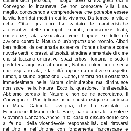
caratteristica preziosa, il luogo dove si svolgeva era il
Convegno, lo incarnava. Se non conoscete Villa Lina,
meglio, conoscendola comprenderete che potrebbe essere
la vita fuori dai modi in cui la viviamo. Da tempo la vita è
nella Città, qualcuno ha vantato le caratteristiche
accrescitive delle metropoli, scambi, conoscenze, teatri,
conferenze, vita associativa: vero. Eppure, se tutto ciò
avviene contro la Natura è un'amputazione mortale. Alberi
ben radicati da centenaria esistenza, fronde diramate come
nuvole verdi, cipressi, affusolati, stradine ammantate di cime
che si toccano ombrative, spazi erbosi, fontane, e sotto i
piedi terra argillosa, al dunque, Natura, colori, odori, sensi
che respirano vita, e la Città appare da un diverso aspetto:
rumori, disturbo, agitazione... Certo, limitarsi ad un'esistenza
immedesimata nella Natura diminuirebbe ma diminuisce
non stare nella Natura. Ecco la questione, l'unilateralità.
Abbiamo perduto la Natura e non ce ne accorgiamo. Il
Convegno di Ronciglione pone questa esigenza, animata
da Maria Gabriella Lavorgna, che ha suscitato la
Fondazione Il Mandir della Pace, ha collaborato la solerte
Giovanna Canzano. Anche in tal caso si discute dell'io che
si fa noi, della vicendevole responsabilità, del ritrovarsi
nell'Uno e nell'Unione con fondamenta francescane e