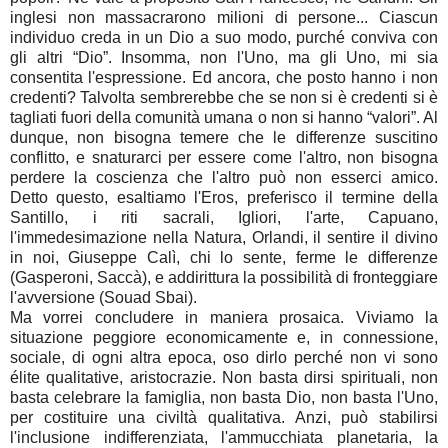
inglesi non massacrarono milioni di persone... Ciascun
individuo creda in un Dio a suo modo, purché conviva con
gli altri “Dio”. Insomma, non l'Uno, ma gli Uno, mi sia
consentita l'espressione. Ed ancora, che posto hanno i non
credenti? Talvolta sembrerebbe che se non si è credenti si è
tagliati fuori della comunità umana o non si hanno “valori”. Al
dunque, non bisogna temere che le differenze suscitino
conflitto, e snaturarci per essere come l'altro, non bisogna
perdere la coscienza che l'altro può non esserci amico.
Detto questo, esaltiamo l'Eros, preferisco il termine della
Santillo, i riti sacrali, Igliori, l'arte, Capuano,
l'immedesimazione nella Natura, Orlandi, il sentire il divino
in noi, Giuseppe Calì, chi lo sente, ferme le differenze
(Gasperoni, Saccà), e addirittura la possibilità di fronteggiare
l'avversione (Souad Sbai).
Ma vorrei concludere in maniera prosaica. Viviamo la
situazione peggiore economicamente e, in connessione,
sociale, di ogni altra epoca, oso dirlo perché non vi sono
élite qualitative, aristocrazie. Non basta dirsi spirituali, non
basta celebrare la famiglia, non basta Dio, non basta l'Uno,
per costituire una civiltà qualitativa. Anzi, può stabilirsi
l'inclusione indifferenziata, l'ammucchiata planetaria, la