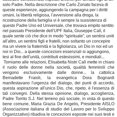
solo Padre. Nella descrizione che Carlo Zonato faceva di
queste esperienze, aggiungendo la campagna per i diritti
umani, la libertà religiosa, l'avversione alla droga, la
ricostruzione della famiglia vi è sempre la sussistenza di
questo Padre Uno ed Universale, che trovava empito sentito
nel passato Presidente dell'UPF Italia, Giuseppe Calì, il
quale sente ciò che dice in modo “spirituale”, un sentirsi uniti
all'altro, un sentirsi figli e fratelli, non soltanto un concepire
ma un vivere la fraternità e la figliolanza, un Dio in noi ed un
noi in Dio... a queste concezioni essenziali si aggiungono,
tesi al fine dell'unità, contributi estesissimi, e mondiali...
Torniamo alle relazioni, Elisabetta Nistri Calì mette in chiaro
il ruolo delle donne nella società, qualità femminili che
vengono esclusivamente dalle donne... la cattolica
Bernadette Fraioli, la evangelica Dora Bognardi
manifestavano l'urgenza del dialogo, dei punti di accordo,
questa aspirazione all'unico Dio, che, ripeto, è l'essenza di
tali convegni. Della stessa opinione, dialogo, accoglienza,
Padre Torrito S.J. Nel terreno più sociale, in vista di questo
bene comune, Maria Grazia De Angelis, Presidente AISLO
(Associazione italiana di studio del Lavoro per lo Sviluppo
Organizzativo) ribadiva le concezioni esposte nei suoi testi e