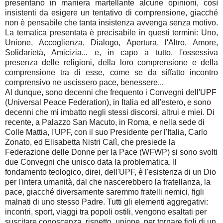
presentano in maniera martellante alcune opinioni, così
insistenti da esigere un tentativo di comprensione, giacché
non è pensabile che tanta insistenza avvenga senza motivo.
La tematica presentata è precisabile in questi termini: Uno,
Unione, Accoglienza, Dialogo, Apertura, l'Altro, Amore,
Solidarietà, Amicizia... e, in capo a tutto, l'ossessiva
presenza delle religioni, della loro comprensione e della
comprensione tra di esse, come se da siffatto incontro
comprensivo ne uscissero pace, benessere...
Al dunque, sono decenni che frequento i Convegni dell'UPF
(Universal Peace Federation), in Italia ed all'estero, e sono
decenni che mi imbatto negli stessi discorsi, altrui e miei. Di
recente, a Palazzo San Macuto, in Roma, e nella sede di
Colle Mattia, l'UPF, con il suo Presidente per l'Italia, Carlo
Zonato, ed Elisabetta Nistri Calì, che presiede la
Federazione delle Donne per la Pace (WFWP) si sono svolti
due Convegni che unisco data la problematica. Il
fondamento teologico, direi, dell'UPF, è l'esistenza di un Dio
per l'intera umanità, dal che nascerebbero la fratellanza, la
pace, giacché diversamente saremmo fratelli nemici, figli
malnati di uno stesso Padre. Tutti gli elementi aggregativi:
incontri, sport, viaggi tra popoli ostili, vengono esaltati per
suscitare conoscenza, rispetto, unione, per tornare figli di un