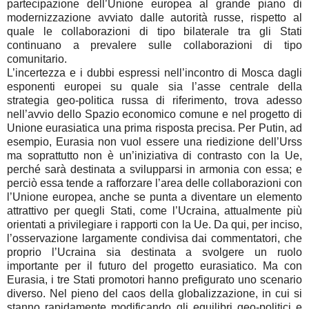
partecipazione dell’Unione europea al grande piano di
modernizzazione avviato dalle autorità russe, rispetto al
quale le collaborazioni di tipo bilaterale tra gli Stati
continuano a prevalere sulle collaborazioni di tipo
comunitario.
L’incertezza e i dubbi espressi nell’incontro di Mosca dagli
esponenti europei su quale sia l’asse centrale della
strategia geo-politica russa di riferimento, trova adesso
nell’avvio dello Spazio economico comune e nel progetto di
Unione eurasiatica una prima risposta precisa. Per Putin, ad
esempio, Eurasia non vuol essere una riedizione dell’Urss
ma soprattutto non è un’iniziativa di contrasto con la Ue,
perché sarà destinata a svilupparsi in armonia con essa; e
perciò essa tende a rafforzare l’area delle collaborazioni con
l’Unione europea, anche se punta a diventare un elemento
attrattivo per quegli Stati, come l’Ucraina, attualmente più
orientati a privilegiare i rapporti con la Ue. Da qui, per inciso,
l’osservazione largamente condivisa dai commentatori, che
proprio l’Ucraina sia destinata a svolgere un ruolo
importante per il futuro del progetto eurasiatico. Ma con
Eurasia, i tre Stati promotori hanno prefigurato uno scenario
diverso. Nel pieno del caos della globalizzazione, in cui si
stanno rapidamente modificando gli equilibri geo-politici e