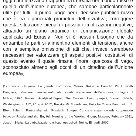
oggi caratterizzano i rapporti tra la realtà del mondo russo e
quella dell’Unione europea, che sarebbe particolarmente
utile per tutti, in primo luogo per il decisore pubblico russo
che è tra i principali promotori dell’iniziativa, correggere
questa situazione piena di possibili implicazioni negative,
attuando un piano organico di comunicazione globale
applicata ad Eurasia. Non vi è nessun bisogno che da
entrambe le parti si alimentino elementi di tensione, anche
con la semplice omissione di atti che, invece, sarebbero
necessari per valorizzare gli aspetti positivi, costruttivi, di
questo evento il quale rimane, finora, qualcosa di vago,
sconosciuto almeno agli occhi di un cittadino dell’Unione
europea
.
(1)
(1) Francis Fukuyama, La grande distruzione, Milano, Baldini e Castoldi, 2001; North
Douglass, Istituzioni, cambiamento istituzionale, evoluzione dell’economia, Bologna, il
Mulino, 1994; Russian Analytical Digest, The Eurasian Union project, Bremen, Zürich,
Washington, n. 112, 20 april 2012; Russkiy Mir Foundation, Unity for Russia Foundation, F.
Ebert Stiftung, Partnership with Russia in Europe. Concrete steps towards cooperation
between Russia and the Eu, 9th Meeting of the Working Group, Moscow, February 2011;
Joseph Stiglitz, La globalizzazione e i suoi oppositori, Torino, Einaudi, 2002.