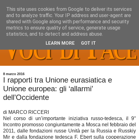
This site uses cookies from Google to deliver its services
and to analyze traffic. Your IP address and user-agent are
shared with Google along with performance and security
metrics to ensure quality of service, generate usage
statistics, and to detect and address abuse.
LEARN MORE
GOT IT
8 marzo 2016
I rapporti tra Unione eurasiatica e
Unione europea: gli ‘allarmi’
dell’Occidente
di MARCO RICCERI
Nel corso di un’importante iniziativa russo-tedesca, il 9°
Incontro promosso congiuntamente a Mosca nel febbraio del
2011, dalle fondazioni russe Unità per la Russia e Russkiy
Mir e dalla fondazione tedesca F. Ebert sulla cooperazione