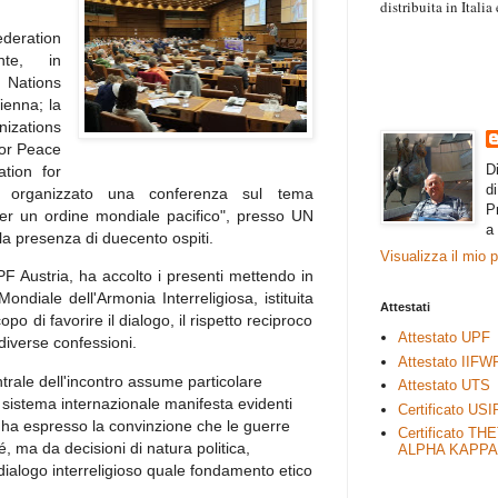
distribuita in Itali
“Il contenuto degli 
deration
esprimono il pensie
te, in
necessariamente rap
 Nations
rimane autonoma e 
ienna; la
nizations
or Peace
D
tion for
d
organizzato una conferenza sul tema
P
 per un ordine mondiale pacifico", presso UN
a
la presenza di duecento ospiti.
Visualizza il mio 
PF Austria, ha accolto i presenti mettendo in
diale dell'Armonia Interreligiosa, istituita
Attestati
opo di favorire il dialogo, il rispetto reciproco
Attestato UPF
 diverse confessioni.
Attestato IIFW
ntrale dell'incontro assume particolare
Attestato UTS
il sistema internazionale manifesta evidenti
Certificato USI
r ha espresso la convinzione che le guerre
Certificato TH
sé, ma da decisioni di natura politica,
ALPHA KAPPA
 dialogo interreligioso quale fondamento etico