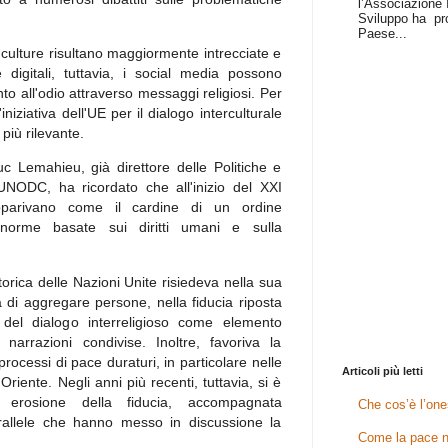
l’Associazione I
Sviluppo ha pr
Paese...
le culture risultano maggiormente intrecciate e
e digitali, tuttavia, i social media possono
nto all'odio attraverso messaggi religiosi. Per
'iniziativa dell'UE per il dialogo interculturale
iù rilevante.
c Lemahieu, già direttore delle Politiche e
l'UNODC, ha ricordato che all'inizio del XXI
pparivano come il cardine di un ordine
 norme basate sui diritti umani e sulla
rica delle Nazioni Unite risiedeva nella sua
à di aggregare persone, nella fiducia riposta
a del dialogo interreligioso come elemento
e narrazioni condivise. Inoltre, favoriva la
rocessi di pace duraturi, in particolare nelle
Articoli più letti
 Oriente. Negli anni più recenti, tuttavia, si è
a erosione della fiducia, accompagnata
Che cos’è l’one
parallele che hanno messo in discussione la
Come la pace n