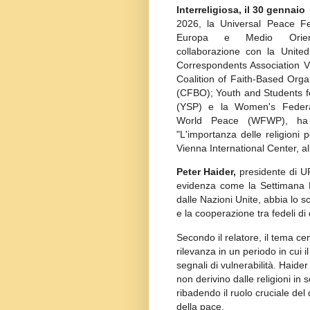
Interreligiosa, il 30 gennaio
2026, la Universal Peace Fe
Europa e Medio Orien
collaborazione con la United
Correspondents Association V
Coalition of Faith-Based Orga
(CFBO); Youth and Students f
(YSP) e la Women's Federa
World Peace (WFWP), ha 
"L'importanza delle religioni
Vienna International Center, al
Peter Haider,
presidente di U
evidenza come la Settimana Mon
dalle Nazioni Unite, abbia lo sc
e la cooperazione tra fedeli di
Secondo il relatore, il tema ce
rilevanza in un periodo in cui 
segnali di vulnerabilità. Haide
non derivino dalle religioni in 
ribadendo il ruolo cruciale del
della pace.