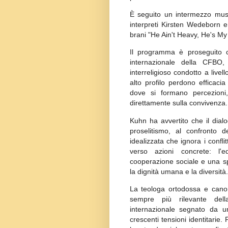
È seguito un intermezzo musi
interpreti Kirsten Wedeborn 
brani "He Ain't Heavy, He's My 
Il programma è proseguito c
internazionale della CFBO, 
interreligioso condotto a livell
alto profilo perdono efficacia
dove si formano percezioni,
direttamente sulla convivenza.
Kuhn ha avvertito che il dialo
proselitismo, al confronto 
idealizzata che ignora i confl
verso azioni concrete: l'ed
cooperazione sociale e una spir
la dignità umana e la diversità
La teologa ortodossa e canon
sempre più rilevante dell
internazionale segnato da un
crescenti tensioni identitarie. 