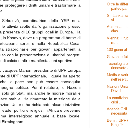
Oltre le diff
er proteggere i diritti umani e trasformare la
partecipa.
va.
Sri Lanka: so
vi...
Strkulová, coordinatrice dello YSP nella
 le attività svolte dall’organizzazione presso
Australia: il
dias...
a presenza di 16 gruppi locali in Europa. Ha
ica, in Kosovo, dove un programma di borse di
Vienna: il ru
m...
rtecipanti serbi, e nella Repubblica Ceca,
tà straordinarie per giovani appartenenti a
100 giorni al
luso con la presentazione di ulteriori progetti
Giovani e fut
 di calcio e altre manifestazioni sportive.
Tecnologia e
rinnovata 
o Jacques Marion, presidente di UPF Europa
Media e verit
te di UPF Internazionale, il quale ha aperto
nell’eserc.
 che la pace non può essere conseguita
Nazioni Unit
mpegno politico. Per il relatore, le Nazioni
David ...
solo gli Stati, ma anche le risorse morali e
La condizion
pace stabile. Ha rimarcato la missione della
crisi ...
zioni Unite e ha richiamato alcune iniziative
Agenda ONU:
leader politici e religiosi in Africa e prevenire
necessità 
mma interreligioso annuale a base locale,
Benin: UPF A
 di Birmingham.
King Jr...