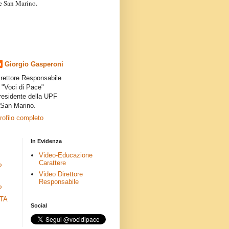
a e San Marino.
articoli dei collaboratori,
ro degli autori e non
presenta la linea editoriale che
indipendente”.
Giorgio Gasperoni
irettore Responsabile
i "Voci di Pace"
residente della UPF
 San Marino.
profilo completo
In Evidenza
Video-Educazione
Carattere
P
Video Direttore
Responsabile
P
ETA
Social