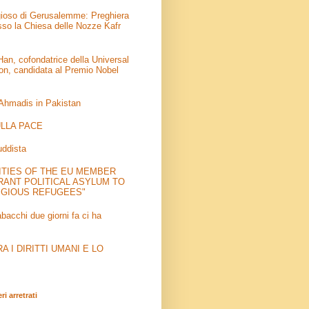
igioso di Gerusalemme: Preghiera
sso la Chiesa delle Nozze Kafr
an, cofondatrice della Universal
on, candidata al Premio Nobel
 Ahmadis in Pakistan
LLA PACE
uddista
ITIES OF THE EU MEMBER
RANT POLITICAL ASYLUM TO
IGIOUS REFUGEES"
abacchi due giorni fa ci ha
 I DIRITTI UMANI E LO
i arretrati