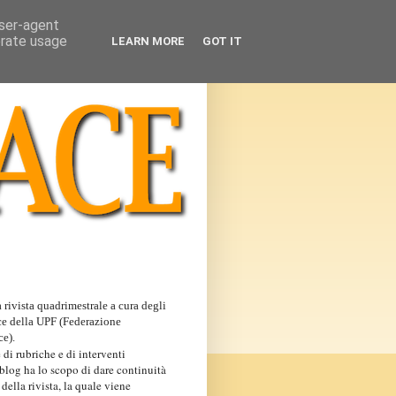
user-agent
erate usage
LEARN MORE
GOT IT
 rivista quadrimestrale a cura degli
ce della UPF (Federazione
ce).
 di rubriche e di interventi
 blog ha lo scopo di dare continuità
 della rivista, la quale viene