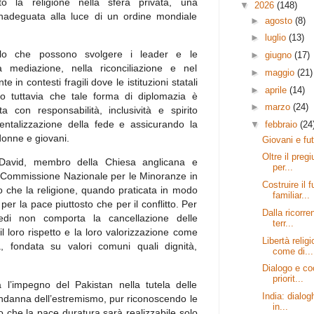
to la religione nella sfera privata, una
▼
2026
(148)
 inadeguata alla luce di un ordine mondiale
►
agosto
(8)
►
luglio
(13)
olo che possono svolgere i leader e le
►
giugno
(17)
la mediazione, nella riconciliazione e nel
►
maggio
(21)
te in contesti fragili dove le istituzioni statali
►
aprile
(14)
ato tuttavia che tale forma di diplomazia è
►
marzo
(24)
ta con responsabilità, inclusività e spirito
mentalizzazione della fede e assicurando la
▼
febbraio
(24
donne e giovani.
Giovani e fut
Oltre il preg
t David, membro della Chiesa anglicana e
per...
a Commissione Nazionale per le Minoranze in
Costruire il 
o che la religione, quando praticata in modo
familiar...
per la pace piuttosto che per il conflitto. Per
Dalla ricorr
 fedi non comporta la cancellazione delle
terr...
il loro rispetto e la loro valorizzazione come
Libertà relig
a, fondata su valori comuni quali dignità,
come di...
Dialogo e co
priorit...
l’impegno del Pakistan nella tutela delle
India: dialogh
ondanna dell’estremismo, pur riconoscendo le
in...
do che la pace duratura sarà realizzabile solo