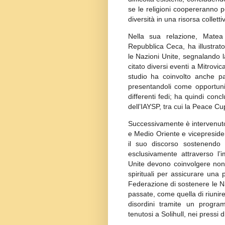
se le religioni coopereranno p
diversità in una risorsa colletti
Nella sua relazione, Matea 
Repubblica Ceca, ha illustrato
le Nazioni Unite, segnalando l
citato diversi eventi a Mitrov
studio ha coinvolto anche pa
presentandoli come opportuni
differenti fedi; ha quindi conc
dell’IAYSP, tra cui la Peace Cup
Successivamente è intervenut
e Medio Oriente e vicepresiden
il suo discorso sostenendo
esclusivamente attraverso l’i
Unite devono coinvolgere non 
spirituali per assicurare una 
Federazione di sostenere le Na
passate, come quella di riunire 
disordini tramite un progra
tenutosi a Solihull, nei pressi