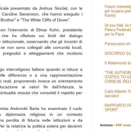
Forum Interrel
cale presentato da Joshua Sinclair, con le
per la pace pre
e Caroline Stevenson, che hanno eseguito i
Kanna
Brother" e "The White Cliffs of Dover".
Dr.ssa Hak Ja H
Peace Federati
on l'intervento di Elmar Kuhn, presidente
per la Pace
che ha riflettuto sui limiti del dialogo
o istituzionale, osservando che gli incontri di
Persecution of
 se non sono collegati alle comunità locali,
 pregiudizi e atteggiamenti che incidono
DISCORSO SU
Il Matrimonio b
go interreligioso fallisce quando si riduce a
"THE AUTHOR
delle differenze o a una rappresentazione
STATES TO G
itti reali, proponendo invece un orientamento
CHINESE REL
ucazione ai valori fin dall’infanzia, la
Carlo Alberto T
itualità vissuta che consolidi il rispetto per
lasciato!
.
RAPPORTO FRA
ista Androniki Barla ha esaminato il ruolo
SPORT
a diplomazia religiosa in un contesto
a perdita di fiducia nelle istituzioni e da
Archivio -
PDF numer
Per la relatrice la politica estera per decenni