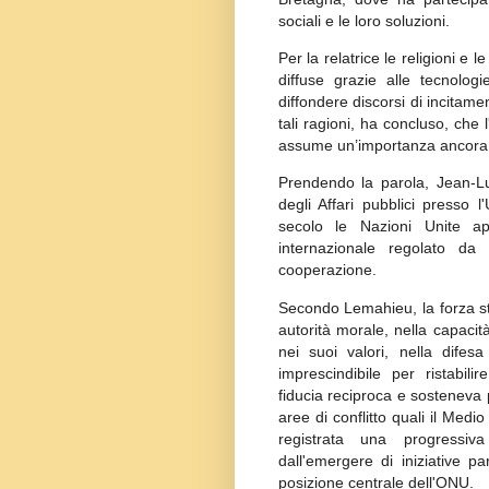
sociali e le loro soluzioni.
Per la relatrice le religioni e 
diffuse grazie alle tecnologi
diffondere discorsi di incitame
tali ragioni, ha concluso, che l
assume un’importanza ancora p
Prendendo la parola, Jean-Lu
degli Affari pubblici presso 
secolo le Nazioni Unite a
internazionale regolato da
cooperazione.
Secondo Lemahieu, la forza sto
autorità morale, nella capacit
nei suoi valori, nella difes
imprescindibile per ristabilir
fiducia reciproca e sosteneva p
aree di conflitto quali il Medio
registrata una progressiv
dall'emergere di iniziative 
posizione centrale dell'ONU.