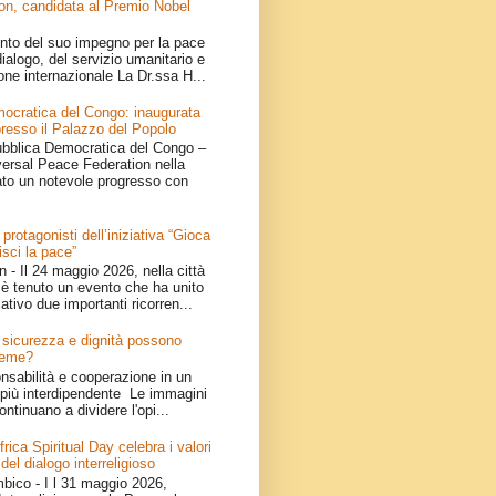
on, candidata al Premio Nobel
nto del suo impegno per la pace
ialogo, del servizio umanitario e
one internazionale La Dr.ssa H...
ocratica del Congo: inaugurata
resso il Palazzo del Popolo
bblica Democratica del Congo –
iversal Peace Federation nella
ato un notevole progresso con
 protagonisti dell’iniziativa “Gioca
isci la pace”
- Il 24 maggio 2026, nella città
è tenuto un evento che ha unito
ativo due importanti ricorren...
e: sicurezza e dignità possono
ieme?
onsabilità e cooperazione in un
iù interdipendente Le immagini
ontinuano a dividere l'opi...
ica Spiritual Day celebra i valori
 del dialogo interreligioso
ico - I l 31 maggio 2026,