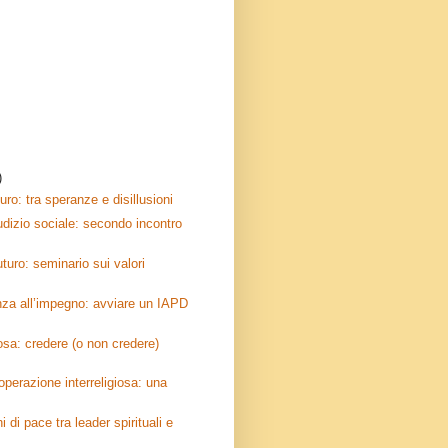
)
uro: tra speranze e disillusioni
iudizio sociale: secondo incontro
futuro: seminario sui valori
enza all’impegno: avviare un IAPD
iosa: credere (o non credere)
operazione interreligiosa: una
i di pace tra leader spirituali e