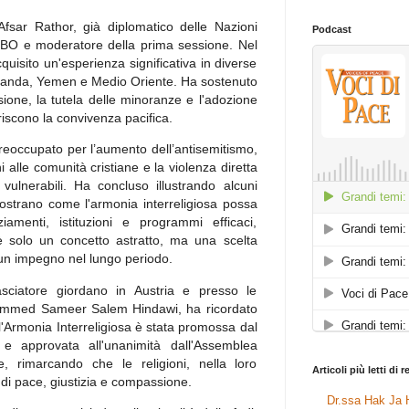
 Afsar Rathor, già diplomatico delle Nazioni
Podcast
CFBO e moderatore della prima sessione. Nel
quisito un'esperienza significativa in diverse
 Ruanda, Yemen e Medio Oriente. Ha sostenuto
sione, la tutela delle minoranze e l'adozione
riscono la convivenza pacifica.
preoccupato per l’aumento dell’antisemitismo,
hi alle comunità cristiane e la violenza diretta
 vulnerabili. Ha concluso illustrando alcuni
ostrano come l'armonia interreligiosa possa
ziamenti, istituzioni e programmi efficaci,
 solo un concetto astratto, ma una scelta
e un impegno nel lungo periodo.
sciatore giordano in Austria e presso le
ammed Sameer Salem Hindawi, ha ricordato
'Armonia Interreligiosa è stata promossa dal
 e approvata all'unanimità dall'Assemblea
, rimarcando che le religioni, nella loro
Articoli più letti di 
 di pace, giustizia e compassione.
Dr.ssa Hak Ja H