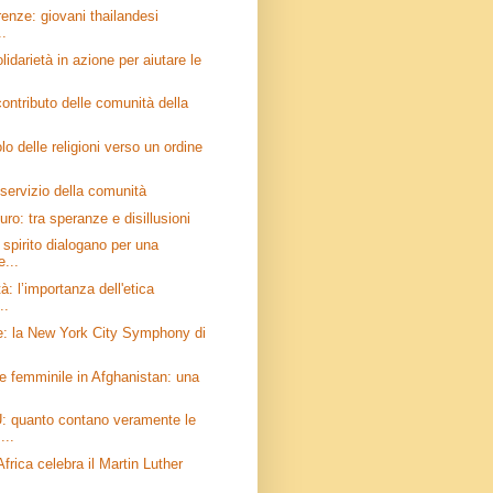
erenze: giovani thailandesi
..
lidarietà in azione per aiutare le
 contributo delle comunità della
olo delle religioni verso un ordine
 servizio della comunità
uro: tra speranze e disillusioni
 spirito dialogano per una
e...
à: l’importanza dell'etica
..
e: la New York City Symphony di
e femminile in Afghanistan: una
 quanto contano veramente le
...
frica celebra il Martin Luther