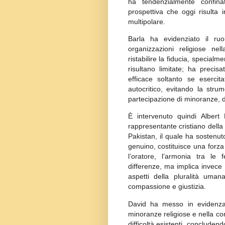
ha tendenzialmente confina
prospettiva che oggi risulta
multipolare.
Barla ha evidenziato il ru
organizzazioni religiose nel
ristabilire la fiducia, specialmen
risultano limitate; ha precis
efficace soltanto se esercita
autocritico, evitando la stru
partecipazione di minoranze, 
È intervenuto quindi Alber
rappresentante cristiano dell
Pakistan, il quale ha sostenut
genuino, costituisce una forza 
l’oratore, l’armonia tra le
differenze, ma implica invece 
aspetti della pluralità uman
compassione e giustizia.
David ha messo in evidenza 
minoranze religiose e nella c
difficoltà esistenti, concluden