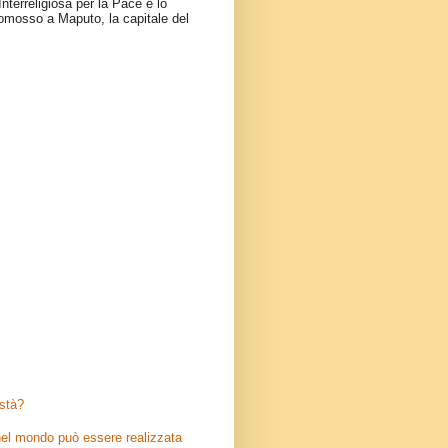
nterreligiosa per la Pace e lo
omosso a Maputo, la capitale del
stà?
el mondo può essere realizzata