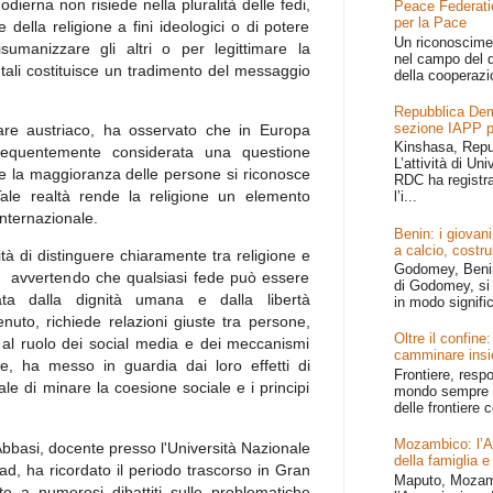
à odierna non risiede nella pluralità delle fedi,
Peace Federati
per la Pace
 della religione a fini ideologici o di potere
Un riconoscime
isumanizzare gli altri o per legittimare la
nel campo del d
tali costituisce un tradimento del messaggio
della cooperazi
Repubblica Dem
sezione IAPP p
re austriaco, ha osservato che in Europa
Kinshasa, Repu
frequentemente considerata una questione
L’attività di Un
ale la maggioranza delle persone si riconosce
RDC ha registr
 Tale realtà rende la religione un elemento
l’i...
nternazionale.
Benin: i giovani
a calcio, costru
à di distinguere chiaramente tra religione e
Godomey, Benin 
io avvertendo che qualsiasi fede può essere
di Godomey, si 
lata dalla dignità umana e dalla libertà
in modo signific
nuto, richiede relazioni giuste tra persone,
Oltre il confin
i al ruolo dei social media e dei meccanismi
camminare ins
one, ha messo in guardia dai loro effetti di
Frontiere, resp
le di minare la coesione sociale e i principi
mondo sempre p
delle frontiere c
Mozambico: l’Afr
bbasi, docente presso l'Università Nazionale
della famiglia e
d, ha ricordato il periodo trascorso in Gran
Maputo, Mozamb
o a numerosi dibattiti sulle problematiche