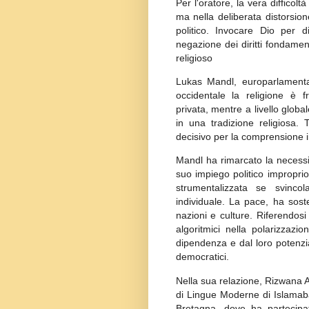
Per l'oratore, la vera difficolt
ma nella deliberata distorsione
politico. Invocare Dio per d
negazione dei diritti fondamen
religioso
Lukas Mandl, europarlamenta
occidentale la religione è 
privata, mentre a livello glob
in una tradizione religiosa.
decisivo per la comprensione i
Mandl ha rimarcato la necessit
suo impiego politico impropr
strumentalizzata se svinco
individuale. La pace, ha soste
nazioni e culture. Riferendos
algoritmici nella polarizzazi
dipendenza e dal loro potenzia
democratici.
Nella sua relazione, Rizwana A
di Lingue Moderne di Islamaba
Bretagna, dove ha partecipat