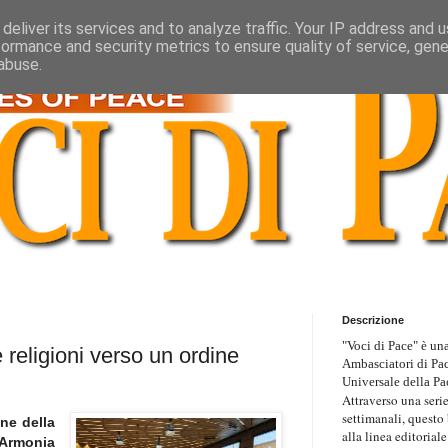
deliver its services and to analyze traffic. Your IP address and 
formance and security metrics to ensure quality of service, gen
abuse.
Descrizione
"Voci di Pace" è una
e religioni verso un ordine
Ambasciatori di Pa
Universale della Pa
Attraverso una serie
settimanali, questo
ne della
alla linea editoriale
Armonia