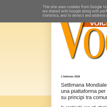
This site uses cookies from Google to 
are shared with Google along with per
statistics, and to detect and address 
1 febbraio 2026
Settimana Mondiale d
una piattaforma per
su principi tra comun