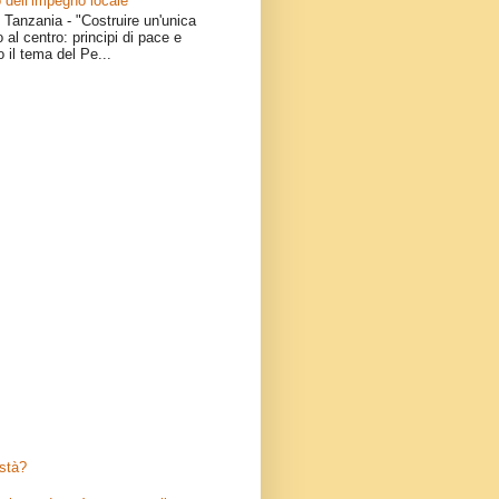
 dell’impegno locale
Tanzania - "Costruire un'unica
 al centro: principi di pace e
o il tema del Pe...
stà?