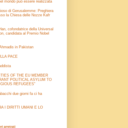
el mondo può essere realizzata
igioso di Gerusalemme: Preghiera
sso la Chiesa delle Nozze Kafr
an, cofondatrice della Universal
on, candidata al Premio Nobel
 Ahmadis in Pakistan
LLA PACE
uddista
ITIES OF THE EU MEMBER
RANT POLITICAL ASYLUM TO
IGIOUS REFUGEES"
abacchi due giorni fa ci ha
 I DIRITTI UMANI E LO
i arretrati