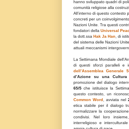
hanno sviluppato quadri di poli
comunità religiose alla costruzi
All’interno di questo contesto
concreti per un coinvolgimento 
Nazioni Unite. Tra questi contr
fondatori della
Universal Pea
la dott.ssa
Hak Ja Han
, di ist
del sistema delle Nazioni Uni
attuali meccanismi intergovern
La Settimana Mondiale dell’Armo
di questi sforzi paralleli e 
dell’Assemblea Generale 5
d’Azione su una Cultura
promozione del dialogo interre
65/5
che istituisce la Settima
questo contesto, un riconosci
Common Word
, avviata nel
etica stabile per il dialogo 
normalizzare la cooperazione 
condivisi. Nel loro insieme
interreligioso e intercultur
ampia cultura di pace.