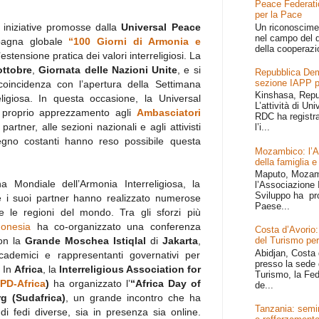
Peace Federati
per la Pace
i iniziative promosse dalla
Universal Peace
Un riconoscime
nel campo del d
pagna globale
“100 Giorni di Armonia e
della cooperazi
stensione pratica dei valori interreligiosi. La
ottobre
,
Giornata delle Nazioni Unite
, e si
Repubblica Dem
sezione IAPP p
coincidenza con l’apertura della Settimana
Kinshasa, Repu
eligiosa. In questa occasione, la Universal
L’attività di Un
 proprio apprezzamento agli
Ambasciatori
RDC ha registr
partner, alle sezioni nazionali e agli attivisti
l’i...
pegno costanti hanno reso possibile questa
Mozambico: l’Afr
della famiglia e
Maputo, Mozamb
ana Mondiale dell’Armonia Interreligiosa, la
l’Associazione I
Sviluppo ha pr
 i suoi partner hanno realizzato numerose
Paese...
utte le regioni del mondo. Tra gli sforzi più
onesia
ha co-organizzato una conferenza
Costa d’Avorio:
con la
Grande Moschea Istiqlal
di
Jakarta
,
del Turismo per
Abidjan, Costa 
ccademici e rappresentanti governativi per
presso la sede 
. In
Africa
, la
Interreligious Association for
Turismo, la Fed
APD-Africa
)
ha organizzato l’
“Africa Day of
de...
g (Sudafrica)
, un grande incontro che ha
Tanzania: semin
 di fedi diverse, sia in presenza sia online.