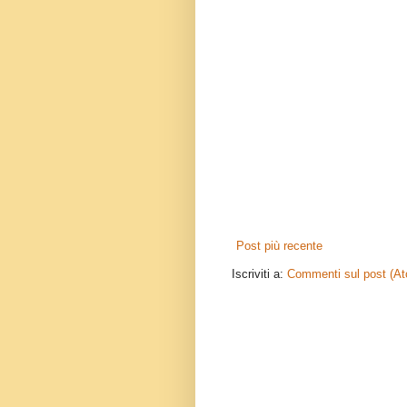
Post più recente
Iscriviti a:
Commenti sul post (A