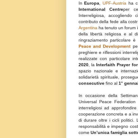
In
Europa
,
UPF-Austria
ha c
International Centre
per ce
Interreligiosa, accogliendo 
contributo della fede alla cost
Argentina
ha tenuto un forum i
della libertà religiosa e al
ringraziamento particolare è 
Peace and Development
pe
preghiere e riflessioni interre
realizzate con particolare in
2020
, la
Interfaith Prayer f
spazio nazionale e internazi
solidarietà spirituale, prose
consecutive
fino al
1° genna
In occasione della Settimana
Universal Peace Federation inv
interreligiosi ad approfondir
cooperazione concreta e a inve
di durare oltre i cicli politic
responsabilità e impegno costa
come
Un’unica famiglia sott