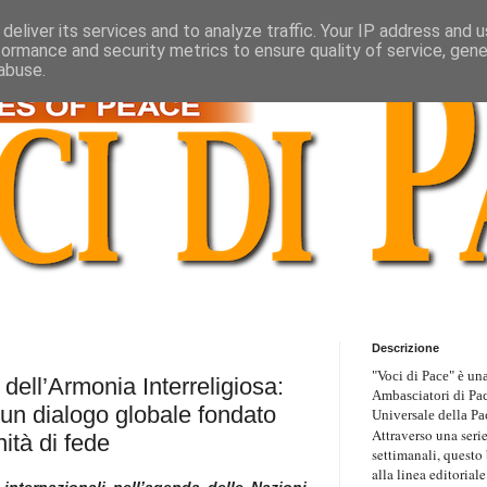
deliver its services and to analyze traffic. Your IP address and 
formance and security metrics to ensure quality of service, gen
abuse.
Descrizione
"Voci di Pace" è una
ell’Armonia Interreligiosa:
Ambasciatori di Pa
 un dialogo globale fondato
Universale della Pa
Attraverso una serie
ità di fede
settimanali, questo
alla linea editoriale