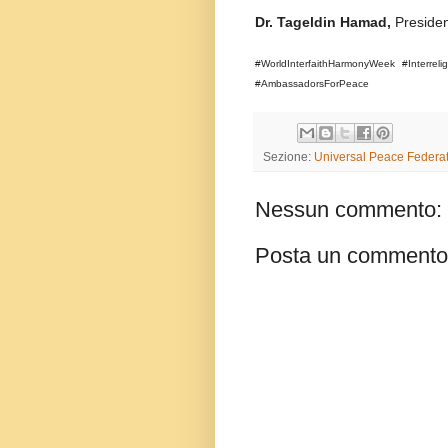
Dr. Tageldin Hamad,
Presiden
#WorldInterfaithHarmonyWeek #Interrel
#AmbassadorsForPeace
Sezione:
Universal Peace Federat
Nessun commento:
Posta un commento