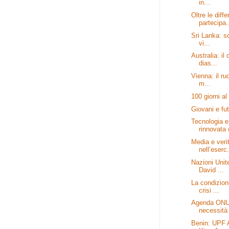
in...
Oltre le diff
partecipa.
Sri Lanka: so
vi...
Australia: il
dias...
Vienna: il ru
m...
100 giorni al
Giovani e fut
Tecnologia e
rinnovata 
Media e verit
nell’eserc.
Nazioni Unit
David ...
La condizion
crisi ...
Agenda ONU:
necessità 
Benin: UPF A