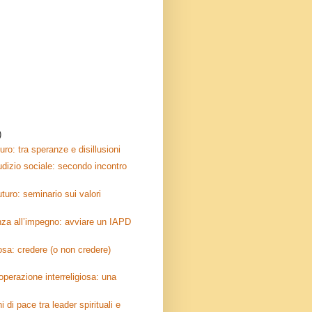
)
uro: tra speranze e disillusioni
iudizio sociale: secondo incontro
futuro: seminario sui valori
enza all’impegno: avviare un IAPD
iosa: credere (o non credere)
operazione interreligiosa: una
i di pace tra leader spirituali e