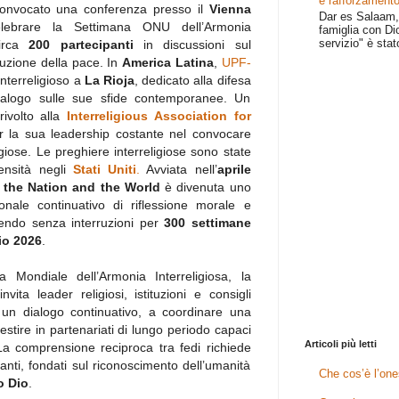
e rafforzamento
onvocato una conferenza presso il
Vienna
Dar es Salaam, 
lebrare la Settimana ONU dell’Armonia
famiglia con Dio
servizio" è stat
circa
200 partecipanti
in discussioni sul
ruzione della pace. In
America Latina
,
UPF-
nterreligioso a
La Rioja
, dedicato alla difesa
 dialogo sulle sue sfide contemporanee. Un
rivolto alla
Interreligious Association for
r la sua leadership costante nel convocare
ligiose. Le preghiere interreligiose sono state
tensità negli
Stati Uniti
.
Avviata nell’
aprile
or the Nation and the World
è divenuta uno
onale continuativo di riflessione morale e
guendo senza interruzioni per
300 settimane
io 2026
.
 Mondiale dell’Armonia Interreligiosa, la
ita leader religiosi, istituzioni e consigli
e un dialogo continuativo, a coordinare una
stire in partenariati di lungo periodo capaci
Articoli più letti
i. La comprensione reciproca tra fedi richiede
nti, fondati sul riconoscimento dell’umanità
Che cos’è l’one
o Dio
.