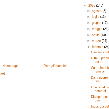
▼
2026
(148)
►
agosto
(8)
►
luglio
(13)
►
giugno
(17)
►
maggio
(21)
►
aprile
(14)
►
marzo
(24)
▼
febbraio
(24
Giovani e fut
Oltre il preg
per...
Home page
Post più vecchio
Costruire il 
familiar...
tom)
Dalla ricorr
terr...
Libertà relig
come di...
Dialogo e co
priorit...
India: dialogh