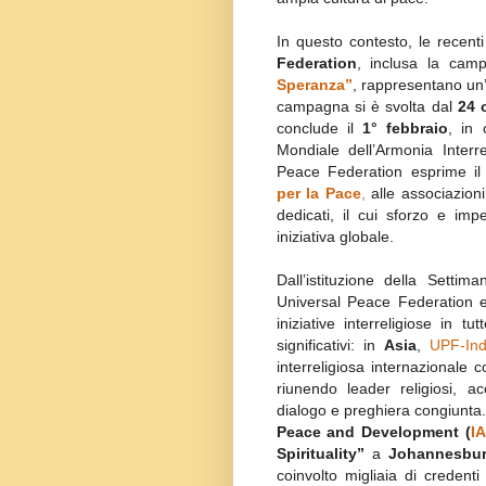
In questo contesto, le recent
Federation
, inclusa la cam
Speranza”
, rappresentano un’e
campagna si è svolta dal
24 
conclude il
1° febbraio
, in 
Mondiale dell’Armonia Interr
Peace Federation esprime il
per la Pace
,
alle associazioni 
dedicati, il cui sforzo e im
iniziativa globale.
Dall’istituzione della Settim
Universal Peace Federation e
iniziative interreligiose in t
significativi: in
Asia
,
UPF-Ind
interreligiosa internazionale 
riunendo leader religiosi, a
dialogo e preghiera congiunta
Peace and Development (
I
Spirituality”
a
Johannesbur
coinvolto migliaia di credenti