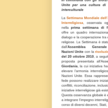
In continuità con gli sforzi
Unite per una cultura di 
interculturale
La
Settimana Mondiale dell
Interreligiosa
, osservata o
nella
prima settimana di f
offre un quadro internaziona
dialogo e la cooperazione tra
religiose. La Settimana è stata
dall’
Assemblea Generale
Nazioni Unite
con la
risoluz
del 20 ottobre 2010
, a segui
proposta presentata all’A
Giordania
, la cui iniziativa 
elevare l’armonia interreligio
Nazioni Unite. Essa rapprese
fede possono realizzare inizia
conflitti, riconciliazione, incl
iniziative interreligiose già esis
Questa osservanza globale è e
a integrare l’impegno interreli
corso di diversi decenni, Stati,