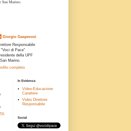
a e San Marino.
articoli dei collaboratori,
ro degli autori e non
presenta la linea editoriale che
indipendente”.
Giorgio Gasperoni
irettore Responsabile
i "Voci di Pace"
residente della UPF
 San Marino.
profilo completo
In Evidenza
Video-Educazione
Carattere
P
Video Direttore
Responsabile
P
ETA
Social