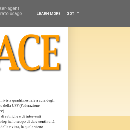
user-agent
erate usage
LEARN MORE
GOT IT
 rivista quadrimestrale a cura degli
ce della UPF (Federazione
ce).
 di rubriche e di interventi
 blog ha lo scopo di dare continuità
 della rivista, la quale viene