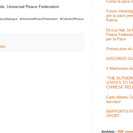
Come la pace n
te, Universal Peace Federation
Forum Interrel
per la pace pre
igiousDialogue #UniversalPeaceFederation #CultureOfPeace
Kanna
Dr.ssa Hak Ja H
Peace Federati
per la Pace
ion
Persecution of
DISCORSO SU
Il Matrimonio b
"THE AUTHOR
STATES TO G
CHINESE REL
Carlo Alberto T
lasciato!
RAPPORTO FRA
SPORT
Archivio -
PDF numer