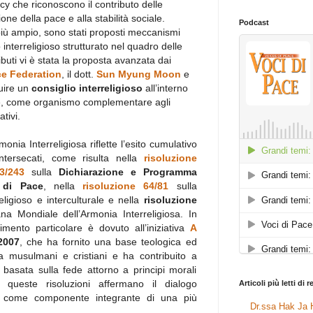
cy che riconoscono il contributo delle
one della pace e alla stabilità sociale.
Podcast
 più ampio, sono stati proposti meccanismi
interreligioso strutturato nel quadro delle
ibuti vi è stata la proposta avanzata dai
ce Federation
, il dott.
Sun Myung Moon
e
ituire un
consiglio interreligioso
all’interno
te, come organismo complementare agli
ativi.
nia Interreligiosa riflette l’esito cumulativo
intersecati, come risulta nella
risoluzione
3/243
sulla
Dichiarazione e Programma
 di Pace
, nella
risoluzione 64/81
sulla
ligioso e interculturale e nella
risoluzione
na Mondiale dell’Armonia Interreligiosa. In
mento particolare è dovuto all’iniziativa
A
2007
, che ha fornito una base teologica ed
tra musulmani e cristiani e ha contribuito a
basata sulla fede attorno a principi morali
, queste risoluzioni affermano il dialogo
Articoli più letti di 
ale come componente integrante di una più
Dr.ssa Hak Ja H