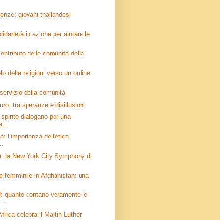
erenze: giovani thailandesi
..
lidarietà in azione per aiutare le
 contributo delle comunità della
olo delle religioni verso un ordine
 servizio della comunità
uro: tra speranze e disillusioni
 spirito dialogano per una
e...
à: l’importanza dell'etica
..
e: la New York City Symphony di
e femminile in Afghanistan: una
 quanto contano veramente le
...
frica celebra il Martin Luther