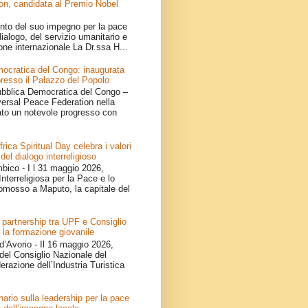
on, candidata al Premio Nobel
nto del suo impegno per la pace
ialogo, del servizio umanitario e
one internazionale La Dr.ssa H...
ocratica del Congo: inaugurata
resso il Palazzo del Popolo
bblica Democratica del Congo –
iversal Peace Federation nella
ato un notevole progresso con
ica Spiritual Day celebra i valori
 del dialogo interreligioso
ico - I l 31 maggio 2026,
nterreligiosa per la Pace e lo
omosso a Maputo, la capitale del
 partnership tra UPF e Consiglio
 la formazione giovanile
d’Avorio - Il 16 maggio 2026,
del Consiglio Nazionale del
erazione dell’Industria Turistica
ario sulla leadership per la pace