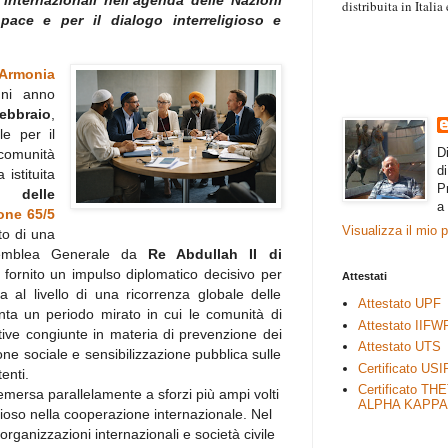
 internazionali nell’agenda delle Nazioni
distribuita in Itali
pace e per il dialogo interreligioso e
“Il contenuto degli 
esprimono il pensie
necessariamente rap
’Armonia
rimane autonoma e 
gni anno
ebbraio
,
le per il
D
 comunità
d
 istituita
P
 delle
a
ione 65/5
Visualizza il mio 
to di una
ssemblea Generale da
Re Abdullah II di
ha fornito un impulso diplomatico decisivo per
Attestati
sa al livello di una ricorrenza globale delle
Attestato UPF
nta un periodo mirato in cui le comunità di
Attestato IIFW
tive congiunte in materia di prevenzione dei
Attestato UTS
usione sociale e sensibilizzazione pubblica sulle
Certificato USI
tenti.
Certificato TH
mersa parallelamente a sforzi più ampi volti
ALPHA KAPPA
gioso nella cooperazione internazionale. Nel
 organizzazioni internazionali e società civile