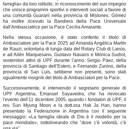
famiglia» da loro istituito, in riconoscimento del suo impegno
che unisce programmi sportivi e interventi sociali a favore di
una comunità Guaraní nella provincia di Misiones. Gómez
ha inoltre ricevuto la Bandiera della Pace Universale
dall'Ambasciatrice per la Pace Cecilia Amarante.
Nella stessa occasione, è stato conferito il titolo di
Ambasciatore per la Pace 2025 ad Amanda Angélica Martín
de Rauzi, volontaria di lunga data del Rotary Club di Lanús,
e ad Ailén Marquesano, Gustavo Navarro e Mónica Sudrot,
sostenitori attivi di UPF durante l'anno. Sergio Páez, della
provincia di Santiago dell’Estero, e Fernando Zunino, della
provincia di San Luis, sebbene non presenti, sono stati
ugualmente insigniti del titolo di Ambasciatori per la Pace.
Successivamente, è intervenuto il segretario generale di
UPF Argentina, Emanuel Sayavedra, che ha rievocato
l'evento dell'11 dicembre 2005, quando i fondatori di UPF, il
rev. Sun Myung Moon e la dott.ssa Hak Ja Han, hanno
presentato la Federazione in Argentina con il seguente
messaggio: «La famiglia ideale di Dio è il modello per la
pace mondiale», sottolineando che "dove c'è volontà, c'è
una via”.