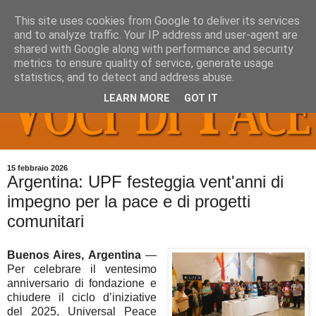
This site uses cookies from Google to deliver its services
and to analyze traffic. Your IP address and user-agent are
shared with Google along with performance and security
metrics to ensure quality of service, generate usage
statistics, and to detect and address abuse.
LEARN MORE
GOT IT
15 febbraio 2026
Argentina: UPF festeggia vent'anni di
impegno per la pace e di progetti
comunitari
Buenos Aires, Argentina
—
Per celebrare il ventesimo
anniversario di fondazione e
chiudere il ciclo d’iniziative
del 2025, Universal Peace