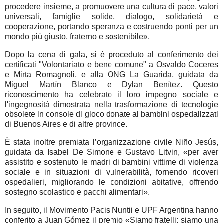
procedere insieme, a promuovere una cultura di pace, valori
universali, famiglie solide, dialogo, solidarietà e
cooperazione, portando speranza e costruendo ponti per un
mondo più giusto, fraterno e sostenibile».
Dopo la cena di gala, si è proceduto al conferimento dei
certificati "Volontariato e bene comune" a Osvaldo Coceres
e Mirta Romagnoli, e alla ONG La Guarida, guidata da
Miguel Martín Blanco e Dylan Benítez. Questo
riconoscimento ha celebrato il loro impegno sociale e
l'ingegnosità dimostrata nella trasformazione di tecnologie
obsolete in console di gioco donate ai bambini ospedalizzati
di Buenos Aires e di altre province.
È stata inoltre premiata l’organizzazione civile Niño Jesús,
guidata da Isabel De Simone e Gustavo Litvin, «per aver
assistito e sostenuto le madri di bambini vittime di violenza
sociale e in situazioni di vulnerabilità, fornendo ricoveri
ospedalieri, migliorando le condizioni abitative, offrendo
sostegno scolastico e pacchi alimentari».
In seguito, il Movimento Pacis Nuntii e UPF Argentina hanno
conferito a Juan Gómez il premio «Siamo fratelli: siamo una