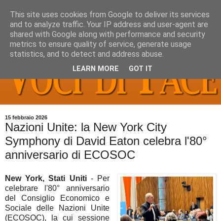
This site uses cookies from Google to deliver its services
and to analyze traffic. Your IP address and user-agent are
shared with Google along with performance and security
metrics to ensure quality of service, generate usage
statistics, and to detect and address abuse.
LEARN MORE
GOT IT
15 febbraio 2026
Nazioni Unite: la New York City
Symphony di David Eaton celebra l'80°
anniversario di ECOSOC
New York, Stati Uniti
- Per
celebrare l'80° anniversario
del Consiglio Economico e
Sociale delle Nazioni Unite
(ECOSOC), la cui sessione