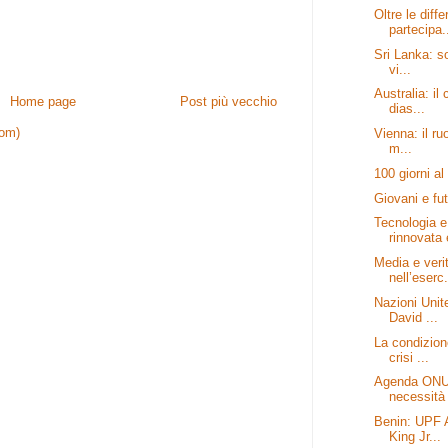
Oltre le diff
partecipa.
Sri Lanka: so
vi...
Australia: il
Home page
Post più vecchio
dias...
tom)
Vienna: il ru
m...
100 giorni al
Giovani e fut
Tecnologia e
rinnovata 
Media e verit
nell’eserc.
Nazioni Unit
David ...
La condizion
crisi ...
Agenda ONU:
necessità 
Benin: UPF A
King Jr...