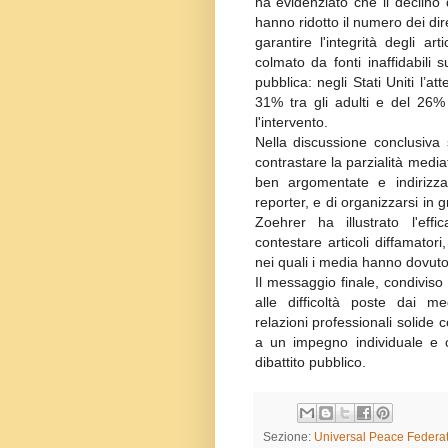
ha evidenziato che il declino d
hanno ridotto il numero dei dire
garantire l'integrità degli a
colmato da fonti inaffidabili 
pubblica: negli Stati Uniti l’at
31% tra gli adulti e del 26% 
l'intervento.
Nella discussione conclusiva
contrastare la parzialità media
ben argomentate e indirizzat
reporter, e di organizzarsi in g
Zoehrer ha illustrato l'eff
contestare articoli diffamator
nei quali i media hanno dovuto r
Il messaggio finale, condiviso
alle difficoltà poste dai me
relazioni professionali solide 
a un impegno individuale e co
dibattito pubblico.
Sezione:
Universal Peace Federat