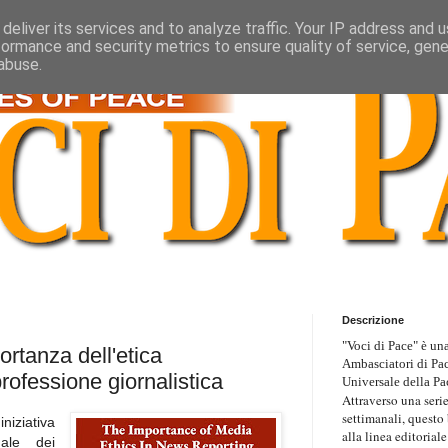
deliver its services and to analyze traffic. Your IP address and 
formance and security metrics to ensure quality of service, gen
abuse.
Descrizione
"Voci di Pace" è una
ortanza dell'etica
Ambasciatori di Pa
professione giornalistica
Universale della Pa
Attraverso una serie
settimanali, questo
iziativa
alla linea editoriale
nale dei