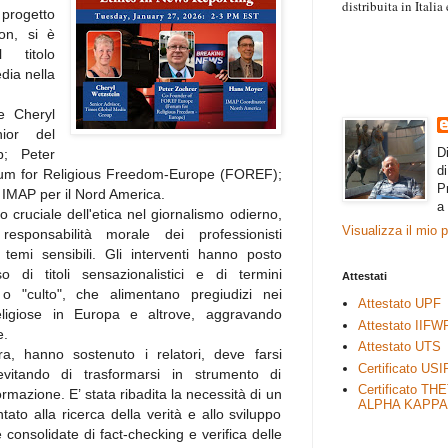
distribuita in Itali
 progetto
“Il contenuto degli 
on, si è
esprimono il pensie
 titolo
necessariamente rap
dia nella
rimane autonoma e 
e Cheryl
nior del
D
; Peter
d
rum for Religious Freedom-Europe (FOREF);
P
 IMAP per il Nord America.
a
o cruciale dell'etica nel giornalismo odierno,
Visualizza il mio 
sponsabilità morale dei professionisti
e temi sensibili. Gli interventi hanno posto
so di titoli sensazionalistici e di termini
Attestati
 o "culto", che alimentano pregiudizi nei
Attestato UPF
eligiose in Europa e altrove, aggravando
Attestato IIFW
e.
Attestato UTS
, hanno sostenuto i relatori, deve farsi
Certificato USI
evitando di trasformarsi in strumento di
Certificato TH
rmazione. E’ stata ribadita la necessità di un
ALPHA KAPPA
tato alla ricerca della verità e allo sviluppo
 consolidate di fact-checking e verifica delle