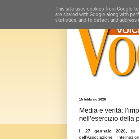
This site uses cookies from Google to 
are shared with Google along with per
statistics, and to detect and address 
15 febbraio 2026
Media e verità: l’imp
nell’esercizio della 
Il 27 gennaio 2026,
su in
dell'Associazione Internazio