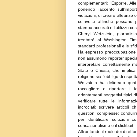
complementari: "Esporre, Alle
ponendo l’accento sull'impo
violazioni, di creare alleanze c
coinvolte affinché possano p
stampa accurati e l'utilizzo costa
Cheryl Wetzstein, giornalis
trentatré al Washington Ti
standard professionali e le sfide
Ha espresso preoccupazione p
non assumono reporter speciali
interpretare correttamente m
Stato e Chiesa, che implica 
religione sia l'obbligo di rispett
Wetzstein ha delineato quatt
raccogliere e riportare i f
orientamenti soggettivi tipici d
verificare tutte le informazi
incrociati; scrivere articoli 
questioni complesse; condurre
per identificare soluzioni c
sensazionalismo e il clickbait.
Affrontando il ruolo dei diretto