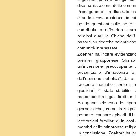
disumanizzazione delle comuni
Proseguendo, ha illustrato ca
citando il caso austriaco, in cu
per le questioni sulle sette
contribuito a diffondere narr
religiosi quali la Chiesa del
basarsi su ricerche scientifich
comunità interessate.
Zoehrer ha inoltre evidenziato
premier giapponese Shinz
un'inversione preoccupante d
presunzione d’innocenza è s
dell'opinione pubblica", da un
racconto mediatico. Solo in 
giudiziari, è stato stabilit
responsabilità legali dirette nel
Ha quindi elencato le riper
giornalistiche, come lo stigm
persone, causare episodi di bu
lacerazioni familiari e, in casi
membri delle minoranze religi
In conclusione, Zoehrer ha pro