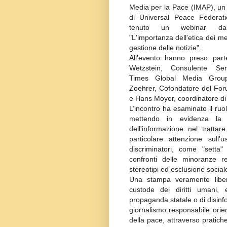
Media per la Pace (IMAP), un
di Universal Peace Federati
tenuto un webinar dal
"L'importanza dell'etica dei me
gestione delle notizie".
All’evento hanno preso part
Wetzstein, Consulente Se
Times Global Media Group
Zoehrer, Cofondatore del Fo
e Hans Moyer, coordinatore di
L’incontro ha esaminato il ruol
mettendo in evidenza la re
dell'informazione nel trattar
particolare attenzione sull'u
discriminatori, come "setta"
confronti delle minoranze r
stereotipi ed esclusione social
Una stampa veramente libera
custode dei diritti umani, 
propaganda statale o di disinfo
giornalismo responsabile orien
della pace, attraverso pratiche