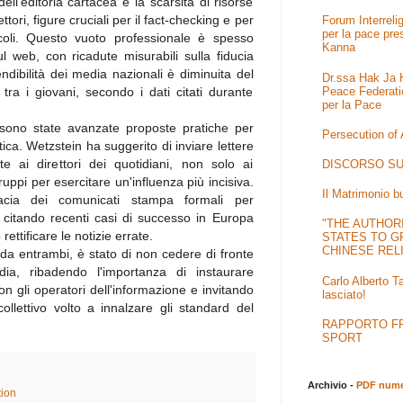
ell'editoria cartacea e la scarsità di risorse
ttori, figure cruciali per il fact-checking e per
Forum Interrel
per la pace pre
rticoli. Questo vuoto professionale è spesso
Kanna
sul web, con ricadute misurabili sulla fiducia
tendibilità dei media nazionali è diminuita del
Dr.ssa Hak Ja H
Peace Federati
tra i giovani, secondo i dati citati durante
per la Pace
 sono state avanzate proposte pratiche per
Persecution of
tica. Wetzstein ha suggerito di inviare lettere
e ai direttori dei quotidiani, non solo ai
DISCORSO SU
ruppi per esercitare un'influenza più incisiva.
Il Matrimonio b
icacia dei comunicati stampa formali per
i, citando recenti casi di successo in Europa
"THE AUTHOR
ettificare le notizie errate.
STATES TO G
CHINESE REL
 da entrambi, è stato di non cedere di fronte
dia, ribadendo l'importanza di instaurare
Carlo Alberto T
con gli operatori dell'informazione e invitando
lasciato!
llettivo volto a innalzare gli standard del
RAPPORTO FRA
SPORT
Archivio -
PDF numer
ion