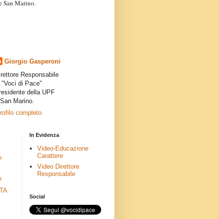
a e San Marino.
articoli dei collaboratori,
ro degli autori e non
presenta la linea editoriale che
indipendente”.
Giorgio Gasperoni
irettore Responsabile
i "Voci di Pace"
residente della UPF
 San Marino.
profilo completo
In Evidenza
Video-Educazione
Carattere
P
Video Direttore
Responsabile
P
ETA
Social