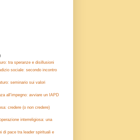
)
uro: tra speranze e disillusioni
iudizio sociale: secondo incontro
futuro: seminario sui valori
enza all’impegno: avviare un IAPD
iosa: credere (o non credere)
operazione interreligiosa: una
i di pace tra leader spirituali e