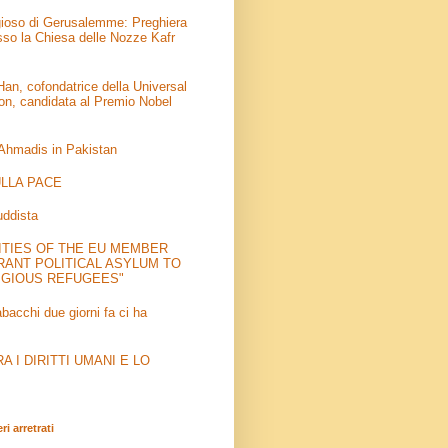
igioso di Gerusalemme: Preghiera
sso la Chiesa delle Nozze Kafr
an, cofondatrice della Universal
on, candidata al Premio Nobel
 Ahmadis in Pakistan
LLA PACE
uddista
ITIES OF THE EU MEMBER
RANT POLITICAL ASYLUM TO
IGIOUS REFUGEES"
abacchi due giorni fa ci ha
 I DIRITTI UMANI E LO
i arretrati