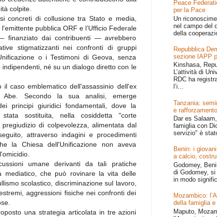
Peace Federati
tà colpite.
per la Pace
si concreti di collusione tra Stato e media,
Un riconoscime
nel campo del d
i l'emittente pubblica ORF e l’Ufficio Federale
della cooperazi
 — finanziato dai contribuenti — avrebbero
ative stigmatizzanti nei confronti di gruppi
Repubblica Dem
sezione IAPP p
l'Unificazione o i Testimoni di Geova, senza
Kinshasa, Repu
e indipendenti, né su un dialogo diretto con le
L’attività di Un
RDC ha registr
 il caso emblematico dell'assassinio dell'ex
l’i...
o Abe. Secondo la sua analisi, emerge
Tanzania: semin
ei principi giuridici fondamentali, dove la
e rafforzamento
tata sostituita, nella cosiddetta "corte
Dar es Salaam, 
 pregiudizio di colpevolezza, alimentata dal
famiglia con Dio
servizio" è stat
seguito, attraverso indagini e procedimenti
o che la Chiesa dell'Unificazione non aveva
Benin: i giovani
l'omicidio.
a calcio, costru
cussioni umane derivanti da tali pratiche
Godomey, Benin 
di Godomey, si 
a mediatico, che può rovinare la vita delle
in modo signific
llismo scolastico, discriminazione sul lavoro,
 estremi, aggressioni fisiche nei confronti dei
Mozambico: l’Afr
ose.
della famiglia e
Maputo, Mozamb
posto una strategia articolata in tre azioni