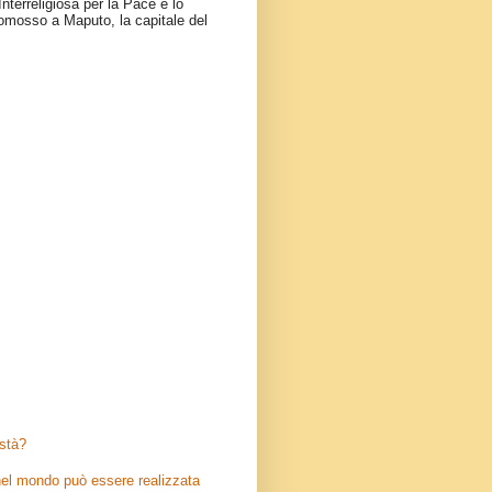
nterreligiosa per la Pace e lo
omosso a Maputo, la capitale del
stà?
el mondo può essere realizzata