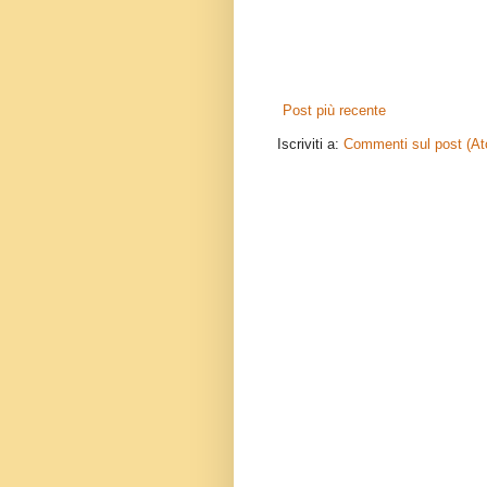
Post più recente
Iscriviti a:
Commenti sul post (A