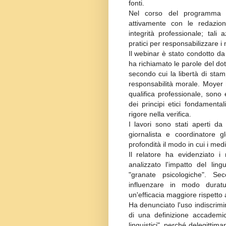
fonti.
Nel corso del programma il
attivamente con le redazio
integrità professionale; tal
pratici per responsabilizzare i 
Il webinar è stato condotto d
ha richiamato le parole del do
secondo cui la libertà di st
responsabilità morale. Moyer ha
qualifica professionale, sono 
dei principi etici fondamental
rigore nella verifica.
I lavori sono stati aperti da 
giornalista e coordinatore 
profondità il modo in cui i med
Il relatore ha evidenziato i 
analizzato l'impatto del ling
"granate psicologiche". Se
influenzare in modo duratu
un'efficacia maggiore rispetto 
Ha denunciato l'uso indiscrimin
di una definizione accademic
linguistici", perché delegitti