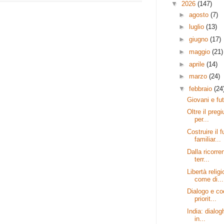
▼
2026
(147)
►
agosto
(7)
►
luglio
(13)
►
giugno
(17)
►
maggio
(21)
►
aprile
(14)
►
marzo
(24)
▼
febbraio
(24
Giovani e fut
Oltre il preg
per...
Costruire il 
familiar...
Dalla ricorr
terr...
Libertà relig
come di...
Dialogo e co
priorit...
India: dialogh
in...