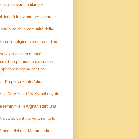
erenze: giovani thailandesi
..
lidarietà in azione per aiutare le
 contributo delle comunità della
olo delle religioni verso un ordine
 servizio della comunità
uro: tra speranze e disillusioni
 spirito dialogano per una
e...
à: l’importanza dell'etica
..
e: la New York City Symphony di
e femminile in Afghanistan: una
 quanto contano veramente le
...
frica celebra il Martin Luther