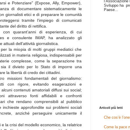
l’Associazione I
arsi e Potenziare" (Expose, Ally, Empower),
Sviluppo ha pr
rtanza di documentare sistematicamente le
Paese...
on giornalisti etici e di preparare le comunità
roteggersi tramite l'impiego di comunicati
nte del diritto di rettifica.
ta con quarant’anni di esperienza, di cui
mes e consulente IMAP, ha analizzato gli
 attuali dell’attività giornalistica.
er la miopia di molti gruppi mediatici che
zzati in materia religiosa, indispensabili per
aterie complesse, come la separazione tra
sia il divieto per lo Stato di imporre una
are la libertà di credo dei cittadini.
ro missioni fondamentali del giornalismo:
atti con rigore, evitando esagerazioni e
i alcuni contenuti amatoriali diffusi sui social;
oni attraverso fonti affidabili e confronti
chiari che rendano comprensibili al pubblico
 inchieste approfondite sui problemi sociali
Articoli più letti
oncrete, anziché perseguire unicamente il
Che cos’è l’one
ri e la crisi del modello economico, la relatrice
Come la pace n