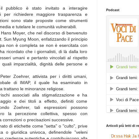
 pubblico è stato invitato a interagire
Podcast
ni per richiedere maggiore trasparenza e
i azioni sono state proposte come strumenti
media e tutelare le comunità vulnerabili.
a Hans Moyer, che nel discorso di benvenuto
tt. Sun Myung Moon, enfatizzando il principio
ampa non è completa se non è esercitata con
 ricordato che i giornalisti, di là dalla loro
esseri umani e pertanto vincolati al rispetto
i quali imparzialità, dignità delle persone e
Peter Zoehrer, attivista per i diritti umani,
globale di IMAP, il quale ha esaminato in
ia trattano le minoranze religiose.
rischi associati alla stigmatizzazione e ha
uaggio e dei titoli a effetto, definiti come
condo Zoehrer, tali espressioni possono
ro la percezione collettiva, spesso con
a correzioni o precisazioni successive.
ato di etichette come "setta" o "culto", prive
Articoli più letti di 
a o giuridica univoca, definendole "veleni
Dr.ssa Hak Ja H
mano credenze autentiche e contribuiscono alla