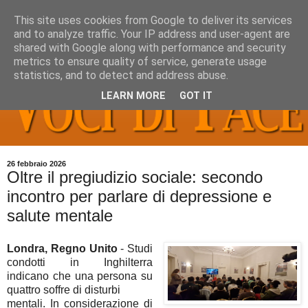
This site uses cookies from Google to deliver its services
and to analyze traffic. Your IP address and user-agent are
shared with Google along with performance and security
metrics to ensure quality of service, generate usage
statistics, and to detect and address abuse.
LEARN MORE
GOT IT
26 febbraio 2026
Oltre il pregiudizio sociale: secondo
incontro per parlare di depressione e
salute mentale
Londra, Regno Unito
- Studi
condotti in Inghilterra
indicano che una persona su
quattro soffre di disturbi
mentali. In considerazione di