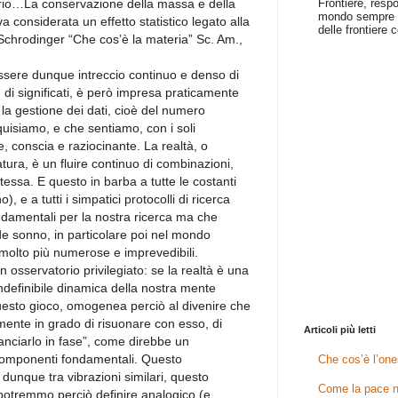
Frontiere, resp
orio…La conservazione della massa e della
mondo sempre p
a considerata un effetto statistico legato alla
delle frontiere c
 Schrodinger “Che cos’è la materia” Sc. Am.,
ssere dunque intreccio continuo e denso di
i significati, è però impresa praticamente
la gestione dei dati, cioè del numero
uisiamo, e che sentiamo, con i soli
le, conscia e raziocinante. La realtà, o
tura, è un fluire continuo di combinazioni,
essa. E questo in barba a tutte le costanti
, e a tutti i simpatici protocolli di ricerca
ondamentali per la nostra ricerca ma che
e sonno, in particolare poi nel mondo
 molto più numerose e imprevedibili.
osservatorio privilegiato: se la realtà è una
 indefinibile dinamica della nostra mente
esto gioco, omogenea perciò al divenire che
mente in grado di risuonare con esso, di
Articoli più letti
ganciarlo in fase”, come direbbe un
componenti fondamentali. Questo
Che cos’è l’one
unque tra vibrazioni similari, questo
Come la pace n
 potremmo perciò definire analogico (e