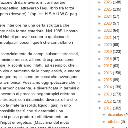
►
2026
(148)
azione di dare-avere, in cui il partner
soggettivo, attraverso l’equilibrio tra forza
►
2025
(135)
ipeta (ricevere).” (op. cit. H.S.A.U.W.C. pag.
►
2024
(17)
►
2023
(57)
tere interiore ha una certa struttura che
►
2022
(64)
nte nella forma esteriore. Nel 1985 il nostro
el Nobel per aver scoperto qualcosa di
►
2021
(47)
 impalpabili bosoni quelli che controllano i
►
2020
(68)
►
2019
(123)
senzialmente da campi pulsanti intrecciati,
►
2018
(67)
el minimo mezzo, altrimenti espresso come
ie. Riscontriamo infatti, ad esempio, che i
►
2017
(63)
no vita o aumento della complessità, aumento
►
2016
(158)
iò negentropici, sono processi che avvengono
►
2015
(89)
nza armonica. Possiamo oggi ipotizzare che in
►
2014
(139)
a armonicamente, e diversificata in termini di
, accanto ai processi negentropici esistono
►
2013
(173)
 entropici), con dinamiche diverse, oltre che
►
2012
(173)
o la materia (solidi, liquidi, gas) in uno
▼
2011
(102)
ossibile far sì che si determini una
►
dicembre
(4
e si possa produrre effettivamente un
►
ottobre
(3)
l’input energetico. (Macchina del moto