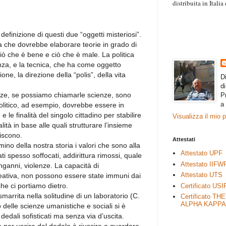
distribuita in Itali
“Il contenuto degli 
esprimono il pensie
necessariamente rap
efinizione di questi due “oggetti misteriosi”.
rimane autonoma e 
za che dovrebbe elaborare teorie in grado di
ciò che è bene e ciò che è male. La politica
enza, e la tecnica, che ha come oggetto
one, la direzione della “polis”, della vita
D
d
nze, se possiamo chiamarle scienze, sono
P
a
 politico, ad esempio, dovrebbe essere in
 le finalità del singolo cittadino per stabilire
Visualizza il mio 
alità in base alle quali strutturare l’insieme
giscono.
Attestati
no della nostra storia i valori che sono alla
Attestato UPF
ti spesso soffocati, addirittura rimossi, quale
Attestato IIFW
inganni, violenze. La capacità di
Attestato UTS
ideativa, non possono essere state immuni dai
che ci portiamo dietro.
Certificato USI
marrita nella solitudine di un laboratorio (C.
Certificato TH
ALPHA KAPPA
delle scienze umanistiche e sociali si è
dedali sofisticati ma senza via d’uscita.