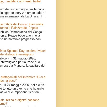
on, candidata al Premio Nobel
nto del suo impegno per la pace
ialogo, del servizio umanitario e
one internazionale La Dr.ssa H...
ocratica del Congo: inaugurata
resso il Palazzo del Popolo
bblica Democratica del Congo –
iversal Peace Federation nella
ato un notevole progresso con
ica Spiritual Day celebra i valori
 del dialogo interreligioso
ico - I l 31 maggio 2026,
nterreligiosa per la Pace e lo
omosso a Maputo, la capitale del
 protagonisti dell’iniziativa “Gioca
isci la pace”
- Il 24 maggio 2026, nella città
è tenuto un evento che ha unito
ativo due importanti ricorren...
e: sicurezza e dignità possono
ieme?