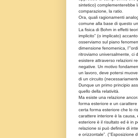
sintetico) complementerebbe la
comparazione, la ratio.
Ora, quali ragionamenti analogi
comune alla base di questo un
La fisica di Bohm in effetti teo
implicito” (o implicato) accanto
osserviamo sul piano fenomeni
dimensione fenomenica, l’”ordi
ritroviamo universalmente, ci d
esistere attraverso relazioni re
negative. Un motivo fondament
un lavoro, deve potersi muover
di un circuito (necessariamente
Dunque un primo principio ass
quello della relatività.
Ma esiste una relazione ancor
forma esteriore e un carattere 
certa forma esteriore che lo r
carattere interiore è la causa,
esteriore è il risultato ed è in
relazione si può definire di int
e orizzontale”. (“Esposizione 