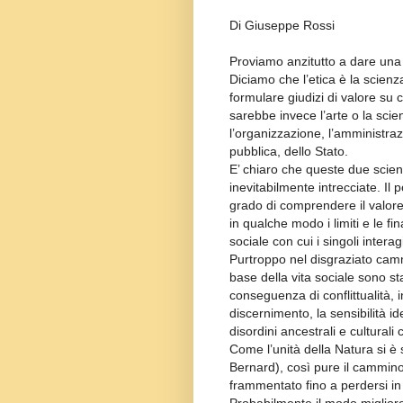
Di Giuseppe Rossi
Proviamo anzitutto a dare una d
Diciamo che l’etica è la scien
formulare giudizi di valore su 
sarebbe invece l’arte o la sci
l’organizzazione, l’amministrazi
pubblica, dello Stato.
E’ chiaro che queste due scie
inevitabilmente intrecciate. Il
grado di comprendere il valore e
in qualche modo i limiti e le fin
sociale con cui i singoli intera
Purtroppo nel disgraziato cammi
base della vita sociale sono sta
conseguenza di conflittualità, 
discernimento, la sensibilità 
disordini ancestrali e culturali 
Come l’unità della Natura si è s
Bernard), così pure il cammino 
frammentato fino a perdersi in 