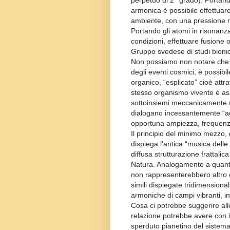
perpetuo di 2° grado). Portand
armonica è possibile effettuare
ambiente, con una pressione n
Portando gli atomi in risonanz
condizioni, effettuare fusione 
Gruppo svedese di studi bionici
Non possiamo non notare che 
degli eventi cosmici, è possib
organico, “esplicato” cioè att
stesso organismo vivente è as
sottoinsiemi meccanicamente r
dialogano incessantemente “agg
opportuna ampiezza, frequen
Il principio del minimo mezzo, 
dispiega l’antica “musica delle
diffusa strutturazione frattalic
Natura. Analogamente a quanto
non rappresenterebbero altro 
simili dispiegate tridimension
armoniche di campi vibranti, in s
Cosa ci potrebbe suggerire al
relazione potrebbe avere con i 
sperduto pianetino del sistema