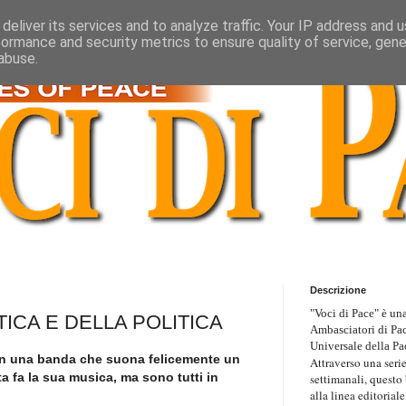
deliver its services and to analyze traffic. Your IP address and 
formance and security metrics to ensure quality of service, gen
abuse.
Descrizione
"Voci di Pace" è una
TICA E DELLA POLITICA
Ambasciatori di Pa
Universale della Pa
on una banda che suona felicemente un
Attraverso una serie
a fa la sua musica, ma sono tutti in
settimanali, questo
alla linea editoriale