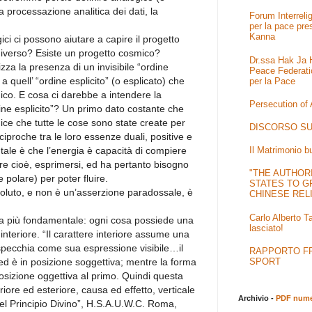
 processazione analitica dei dati, la
Forum Interrel
per la pace pre
Kanna
ci ci possono aiutare a capire il progetto
iverso? Esiste un progetto cosmico?
Dr.ssa Hak Ja H
rizza la presenza di un invisibile “ordine
Peace Federati
 a quell’ “ordine esplicito” (o esplicato) che
per la Pace
co. E cosa ci darebbe a intendere la
Persecution of
ne esplicito”? Un primo dato costante che
ice che tutte le cose sono state create per
DISCORSO SU
ciproche tra le loro essenze duali, positive e
ale è che l’energia è capacità di compiere
Il Matrimonio b
e cioè, esprimersi, ed ha pertanto bisogno
"THE AUTHOR
 polare) per poter fluire.
STATES TO G
oluto, e non è un’asserzione paradossale, è
CHINESE REL
Carlo Alberto T
a più fondamentale: ogni cosa possiede una
lasciato!
interiore. “Il carattere interiore assume una
ispecchia come sua espressione visibile…il
RAPPORTO FRA
SPORT
 ed è in posizione soggettiva; mentre la forma
 posizione oggettiva al primo. Quindi questa
eriore ed esteriore, causa ed effetto, verticale
Archivio -
PDF numer
del Principio Divino”, H.S.A.U.W.C. Roma,