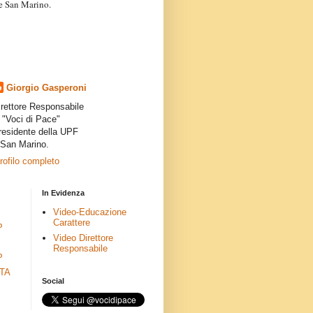
a e San Marino.
articoli dei collaboratori,
ro degli autori e non
presenta la linea editoriale che
indipendente”.
Giorgio Gasperoni
irettore Responsabile
i "Voci di Pace"
residente della UPF
 San Marino.
profilo completo
In Evidenza
Video-Educazione
Carattere
P
Video Direttore
Responsabile
P
ETA
Social