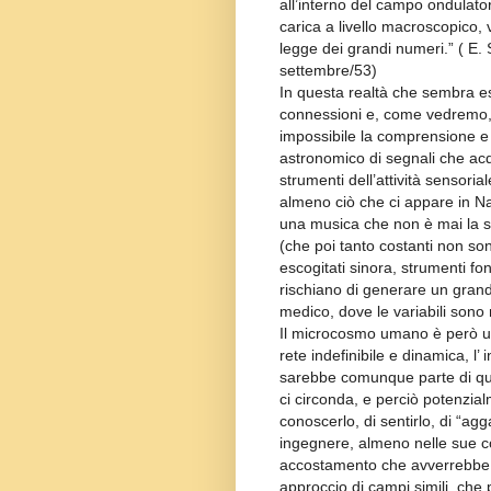
all’interno del campo ondulat
carica a livello macroscopico, v
legge dei grandi numeri.” ( E.
settembre/53)
In questa realtà che sembra e
connessioni e, come vedremo, d
impossibile la comprensione e 
astronomico di segnali che acq
strumenti dell’attività sensoria
almeno ciò che ci appare in Na
una musica che non è mai la st
(che poi tanto costanti non sono)
escogitati sinora, strumenti f
rischiano di generare un grand
medico, dove le variabili sono
Il microcosmo umano è però un 
rete indefinibile e dinamica, l’
sarebbe comunque parte di qu
ci circonda, e perciò potenzial
conoscerlo, di sentirlo, di “ag
ingegnere, almeno nelle sue 
accostamento che avverrebbe d
approccio di campi simili, che