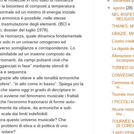
o le molecole in uno stato di risonanza
►
settembre
(
 la biosintesi di composti a temperatura
▼
agosto
(28)
ormale ed un minimo di energia iniziale.
NEL RISPE
a armonica è possibile, nelle stesse
RELIGIO
o trasmutazione degli elementi. (BCI e
THANKS, M
, dossier del luglio 1978).
GRAZIE, MI
la risonanza, quale dinamica fondamentale
L’uomo crede
ile solo in un universo omogeneo ed
raverso somiglianze e corrispondenze. Lo
La dignità de
similabile ad un insieme composto da
Alterazione 
isonanti, da campi pulsanti cioè che
incompres
anciati in fase” mediante stimoli di
TORNEO GI
za e sequenza.
CONVEGNO U
grazie alle ottave e alle tonalità armoniche
Cerimonia di 
 sfere”, “in alto come in basso”. Spiega poi la
in ...
a che siamo oggi in grado di decriptare in
Tournée mond
 avviene nel fenomeno musicale i frattali
che l’economo frazionarsi di forme auto-
I PICCOLI 
almente da ottave, da armoniche e sub-
Alcune notizi
cale dai limiti indefinibili.
tou...
lora questo universo musicale? Che
TOURNÉE M
problemi di etica e di politica di uno
DI CORE
 solare?
“I MIEI PER