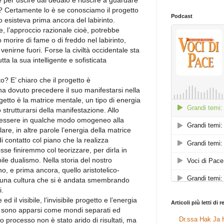
 per uscire dal dedalo è riuscire a guardare
ile? Certamente lo è se conosciamo il progetto
Podcast
tto esisteva prima ancora del labirinto.
ne, l’approccio razionale cioè, potrebbe
morire di fame o di freddo nel labirinto,
venirne fuori. Forse la civiltà occidentale sta
ta la sua intelligente e sofisticata
to? E’ chiaro che il progetto è
ha dovuto precedere il suo manifestarsi nella
etto è la matrice mentale, un tipo di energia
strutturarsi della manifestazione. Allo
e essere in qualche modo omogeneo alla
e, in altre parole l’energia della matrice
 contatto col piano che la realizza
se finiremmo col teorizzare, per dirla in
bile dualismo. Nella storia del nostro
o, e prima ancora, quello aristotelico-
ad una cultura che si è andata smembrando
i.
 ed il visibile, l’invisibile progetto e l’energia
Articoli più letti di 
i sono apparsi come mondi separati ed
Dr.ssa Hak Ja H
sto processo non è stato arido di risultati, ma