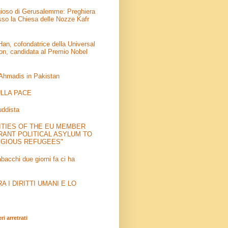
igioso di Gerusalemme: Preghiera
sso la Chiesa delle Nozze Kafr
an, cofondatrice della Universal
on, candidata al Premio Nobel
 Ahmadis in Pakistan
LLA PACE
uddista
ITIES OF THE EU MEMBER
RANT POLITICAL ASYLUM TO
IGIOUS REFUGEES"
abacchi due giorni fa ci ha
 I DIRITTI UMANI E LO
i arretrati