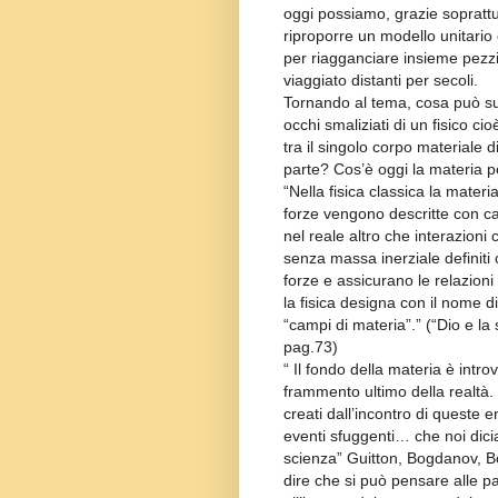
oggi possiamo, grazie soprattut
riproporre un modello unitario 
per riagganciare insieme pezzi
viaggiato distanti per secoli.
Tornando al tema, cosa può sugg
occhi smaliziati di un fisico ci
tra il singolo corpo materiale di
parte? Cos’è oggi la materia pe
“Nella fisica classica la mater
forze vengono descritte con ca
nel reale altro che interazioni
senza massa inerziale definit
forze e assicurano le relazioni 
la fisica designa con il nome d
“campi di materia”.” (“Dio e l
pag.73)
“ Il fondo della materia è intr
frammento ultimo della realtà. P
creati dall’incontro di queste e
eventi sfuggenti… che noi dicia
scienza” Guitton, Bogdanov, B
dire che si può pensare alle p