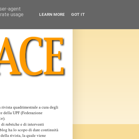
user-agent
erate usage
LEARN MORE
GOT IT
 rivista quadrimestrale a cura degli
ce della UPF (Federazione
ce).
 di rubriche e di interventi
 blog ha lo scopo di dare continuità
 della rivista, la quale viene