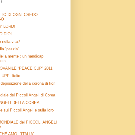
7)
TTO DI OGNI CREDO
SO
Y LORD!
O DIO!
 nella vita?
lla “pazzia”
della mente : un handicap
o s...
OVANILE “PEACE CUP” 2011
PF- Italia
deposizione della corona di fiori
iale dei Piccoli Angeli di Corea
ANGELI DELLA COREA
e sui Piccoli Angeli e sulla loro
ONDIALE dei PICCOLI ANGELI
A
CHÉ AMO L’ITALIA”