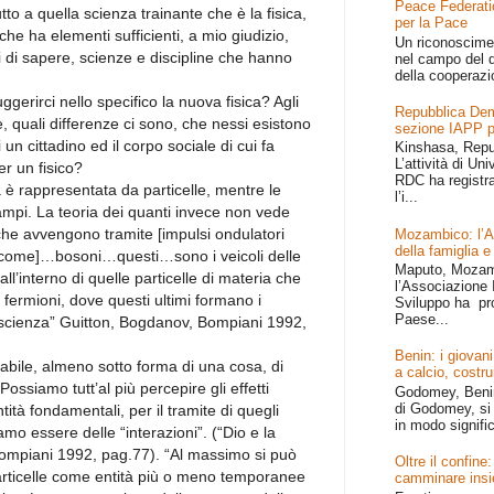
Peace Federati
to a quella scienza trainante che è la fisica,
per la Pace
che ha elementi sufficienti, a mio giudizio,
Un riconoscime
 di sapere, scienze e discipline che hanno
nel campo del d
della cooperazi
erirci nello specifico la nuova fisica? Agli
Repubblica Dem
oè, quali differenze ci sono, che nessi esistono
sezione IAPP p
 un cittadino ed il corpo sociale di cui fa
Kinshasa, Repu
L’attività di Un
r un fisico?
RDC ha registr
ia è rappresentata da particelle, mentre le
l’i...
mpi. La teoria dei quanti invece non vede
 che avvengono tramite [impulsi ondulatori
Mozambico: l’Afr
della famiglia e
i come]…bosoni…questi…sono i veicoli delle
Maputo, Mozamb
all’interno di quelle particelle di materia che
l’Associazione I
i fermioni, dove questi ultimi formano i
Sviluppo ha pr
Paese...
a scienza” Guitton, Bogdanov, Bompiani 1992,
Benin: i giovani
ovabile, almeno sotto forma di una cosa, di
a calcio, costru
ossiamo tutt’al più percepire gli effetti
Godomey, Benin 
di Godomey, si 
ntità fondamentali, per il tramite di quegli
in modo signific
mo essere delle “interazioni”. (“Dio e la
ompiani 1992, pag.77). “Al massimo si può
Oltre il confin
articelle come entità più o meno temporanee
camminare ins