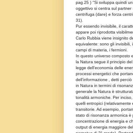
pag.25 ) “Si sviluppa quindi un’
oggettivo si centra sul partner 
centrifuga (dare) e forza centr
31).
Pur essendo invisibile, il carat
appare poi riprodotta visibilme
Carlo Rubbia viene insignito d
equivalente: sono gli invisibili,
campi di materia, i fermioni.
In questo universo composto es
la Natura segue il principio d
legge dell’economia delle energ
processi energetici che porta
dell’informazione , detti perc
in Natura in termini di risona
generale la Natura è strutturat
tonalità armoniche. Per inciso
quelli entropici (relativamente
transitorie. Ad esempio, portand
stato di risonanza armonica è p
concentrazione di energia e ch
output di energia maggiore del