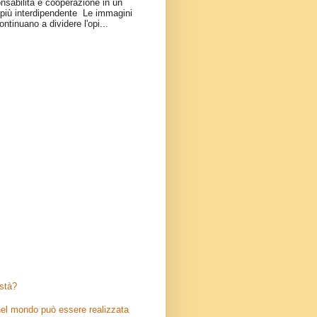
onsabilità e cooperazione in un
iù interdipendente Le immagini
ontinuano a dividere l'opi...
stà?
el mondo può essere realizzata