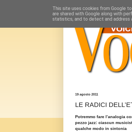
This site uses cookies from Google to 
are shared with Google along with per
statistics, and to detect and address 
19 agosto 2011
LE RADICI DELL’E
Potremmo fare l’analogia c
pezzo jazz: ciascun musicist
qualche modo in sintonia