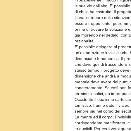
Probabilmente il modo migliore
le sue vie dall’alto. E’ possib
di chi lo ha costruito. Il proge
L’analisi lineare della situazio
essere troppo lento, potremmo 
prima di trovare la soluzione e 
già morendo nel dedalo, con tut
razionalità.
E’ possibile attingere al proget
un’elaborazione invisibile che 
dimensione fenomenica. Il prog
che deve quindi trascendere lo 
stesso tempo il progetto dev
dimensione che andrà a modular
mentale deve avere dei punti di
concretamente. Se così non fos
termini filosofici, un improponi
Occidente il dualismo cartesian
tomistico, hanno dato il via 
sempre più nel corso dei secol
La mente ed il corpo, l’invisibile
corrispondente manifestata, c
irriducibili. Per certi versi que