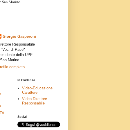
a e San Marino.
articoli dei collaboratori,
ro degli autori e non
presenta la linea editoriale che
indipendente”.
Giorgio Gasperoni
irettore Responsabile
i "Voci di Pace"
residente della UPF
 San Marino.
profilo completo
In Evidenza
Video-Educazione
Carattere
P
Video Direttore
Responsabile
P
ETA
Social