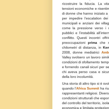
ricostruire la fiducia. La v
tensioni economiche e risentim
di donne che hanno iniziato a f
per impedire l’escalation dei 
municipali e anziani dei villa
come la pressione verso i m
pubblici e l’instabilità all’in
conflitto. Questi incontri of
preoccupazioni
prima
che si
chilometri di distanza, in
Ke
2008, donne mediatrici
Amb
Valley svolsero un lavoro simi
condizioni di sfollamento te
e fornendo canali sicuri per s
chi aveva perso casa e sicu
della loro incolumità.
Una storia di altro tipo si è svo
quando l’
Africa Summit
ha riu
rappresentanti religiosi. Diver
condizioni strutturali che espo
del controllo del territorio, iso
economica e limitata protezion