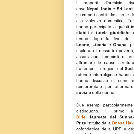
I rapporti d’archivio ri
dove
Nepal
,
India
e
Sri Lank
su come i conflitti lascino le d
alla violenza domestica. Fun
hanno partecipato a questi i
stabili e tutele giuridiche 
tempo dopo la fine dei 
Leone
,
Liberia
e
Ghana
, p
esplorato il nesso tra povertà, 
associazioni femminili e org
affrontare le cause struttu
frattempo, in regioni del
Sud-
rotonde interreligiose hanno of
hanno discusso di come no
reinterpretate per afferma
sociale
delle donne.
Due esempi particolarmente v
distinguono. Il primo
Dirie
,
laureata del Sunha
Prize
istituito dalla
Dr.ssa Ha
cofondatrice della UPF e des