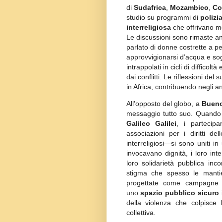
di
Sudafrica
,
Mozambico
,
Co
studio su programmi di
polizi
interreligiosa
che offrivano mod
Le discussioni sono rimaste an
parlato di donne costrette a p
approvvigionarsi d’acqua e sogg
intrappolati in cicli di diffico
dai conflitti. Le riflessioni de
in Africa, contribuendo negli an
All’opposto del globo, a
Bueno
messaggio tutto suo. Quando 
Galileo Galilei
, i partecipa
associazioni per i diritti de
interreligiosi—si sono uniti in
invocavano dignità, i loro int
loro solidarietà pubblica inc
stigma che spesso le manti
progettate come campagne sp
uno
spazio pubblico sicuro
della violenza che colpisce 
collettiva.