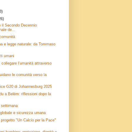
8)
26)
e il Secondo Decennio
nale de...
 comunità
na e legge naturale: da Tommaso
itti umani
collegare l’umanità attraverso
idano le comunità verso la
rtice G20 di Johannesburg 2025
 a Belém: riflessioni dopo la
a settimana
globale e sicurezza umana
 progetto "Un Calcio per la Pace"
gni bambino: protezione, dignità e