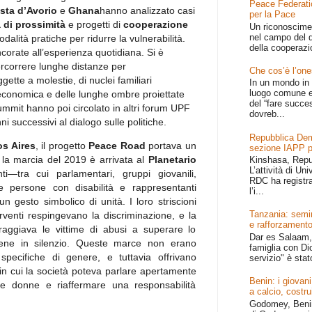
Peace Federati
sta d’Avorio
e
Ghana
hanno analizzato casi
per la Pace
a di prossimità
e progetti di
cooperazione
Un riconoscime
nel campo del d
alità pratiche per ridurre la vulnerabilità.
della cooperazi
corate all’esperienza quotidiana. Si è
ercorrere lunghe distanze per
Che cos’è l’one
ette a molestie, di nuclei familiari
In un mondo in 
luogo comune e
ltà economica e delle lunghe ombre proiettate
del “fare succe
l summit hanno poi circolato in altri forum UPF
dovreb...
ni successivi al dialogo sulle politiche.
Repubblica Dem
s Aires
, il progetto
Peace Road
portava un
sezione IAPP p
la marcia del 2019 è arrivata al
Planetario
Kinshasa, Repu
L’attività di Un
nti—tra cui parlamentari, gruppi giovanili,
RDC ha registr
lle persone con disabilità e rappresentanti
l’i...
 un gesto simbolico di unità. I loro striscioni
Tanzania: semin
erventi respingevano la discriminazione, e la
e rafforzamento
oraggiava le vittime di abusi a superare lo
Dar es Salaam, 
ene in silenzio. Queste marce non erano
famiglia con Dio
ecifiche di genere, e tuttavia offrivano
servizio" è stat
in cui la società poteva parlare apertamente
Benin: i giovani
le donne e riaffermare una responsabilità
a calcio, costru
Godomey, Benin 