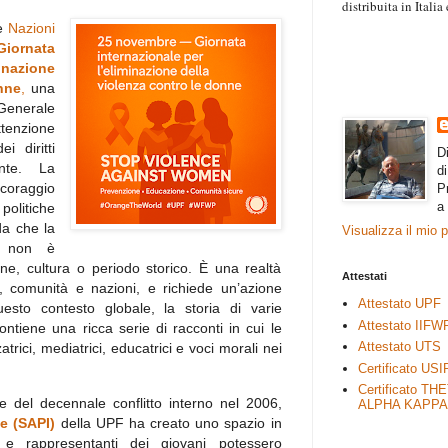
distribuita in Itali
“Il contenuto degli 
le
Nazioni
esprimono il pensie
Giornata
necessariamente rap
inazione
rimane autonoma e 
nne
,
una
 Generale
tenzione
i diritti
D
nte. La
d
coraggio
P
a
 politiche
da che la
Visualizza il mio 
e non è
ne, cultura o periodo storico. È una realtà
Attestati
e, comunità e nazioni, e richiede un’azione
Attestato UPF
esto contesto globale, la storia di varie
Attestato IIFW
ontiene una ricca serie di racconti in cui le
Attestato UTS
trici, mediatrici, educatrici e voci morali nei
Certificato USI
Certificato TH
e del decennale conflitto interno nel 2006,
ALPHA KAPPA
ve (SAPI)
della UPF ha creato uno spazio in
i e rappresentanti dei giovani potessero