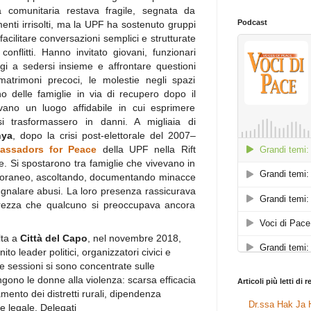
ita comunitaria restava fragile, segnata da
Podcast
enti irrisolti, ma la UPF ha sostenuto gruppi
acilitare conversazioni semplici e strutturate
conflitti. Hanno invitato giovani, funzionari
ggi a sedersi insieme e affrontare questioni
atrimoni precoci, le molestie negli spazi
terno delle famiglie in via di recupero dopo il
frivano un luogo affidabile in cui esprimere
 trasformassero in danni. A migliaia di
nya
, dopo la crisi post-elettorale del 2007–
assadors for Peace
della UPF nella Rift
le. Si spostarono tra famiglie che vivevano in
mporaneo, ascoltando, documentando minacce
egnalare abusi. La loro presenza rassicurava
rezza che qualcuno si preoccupava ancora
lta a
Città del Capo
, nel novembre 2018,
nito leader politici, organizzatori civici e
se sessioni si sono concentrate sulle
ngono le donne alla violenza: scarsa efficacia
Articoli più letti di 
lamento dei distretti rurali, dipendenza
Dr.ssa Hak Ja H
e legale. Delegati