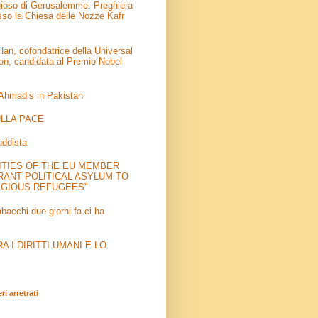
igioso di Gerusalemme: Preghiera
sso la Chiesa delle Nozze Kafr
an, cofondatrice della Universal
on, candidata al Premio Nobel
 Ahmadis in Pakistan
LLA PACE
uddista
ITIES OF THE EU MEMBER
RANT POLITICAL ASYLUM TO
IGIOUS REFUGEES"
abacchi due giorni fa ci ha
 I DIRITTI UMANI E LO
i arretrati