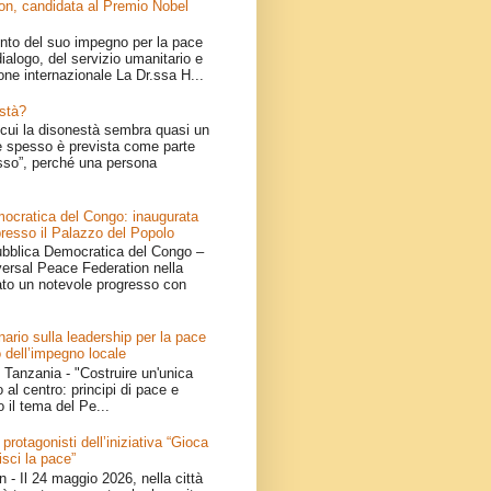
on, candidata al Premio Nobel
nto del suo impegno per la pace
ialogo, del servizio umanitario e
one internazionale La Dr.ssa H...
stà?
cui la disonestà sembra quasi un
 spesso è prevista come parte
sso”, perché una persona
ocratica del Congo: inaugurata
resso il Palazzo del Popolo
bblica Democratica del Congo –
iversal Peace Federation nella
ato un notevole progresso con
ario sulla leadership per la pace
 dell’impegno locale
Tanzania - "Costruire un'unica
 al centro: principi di pace e
o il tema del Pe...
 protagonisti dell’iniziativa “Gioca
isci la pace”
- Il 24 maggio 2026, nella città