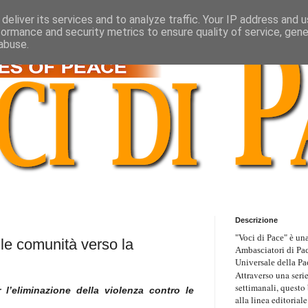
deliver its services and to analyze traffic. Your IP address and 
formance and security metrics to ensure quality of service, gen
abuse.
Descrizione
"Voci di Pace" è una
e comunità verso la
Ambasciatori di Pa
Universale della Pa
Attraverso una serie
settimanali, questo
 l’eliminazione della violenza contro le
alla linea editoriale