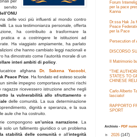
onali per
Forum Interrel
servito
per la pace pre
Kanna
dell’ONU
a delle voci più influenti al mondo contro
Dr.ssa Hak Ja H
ili
. La sua testimonianza personale, offerta
Peace Federati
per la Pace
zione, ha contribuito a trasformare la
pratica e a costringere le istituzioni ad
Persecution of
norate. Ha viaggiato ampiamente, ha parlato
alizioni che hanno cambiato leggi nazionali e
DISCORSO SU
ro ha dimostrato come l’autorità morale di un
Il Matrimonio b
llare interi ambiti di policy
.
ducatrice afghana
Dr. Sakena Yacoobi
,
"THE AUTHOR
STATES TO G
ak Peace Prize
. Ha fondato ed esteso scuole
CHINESE REL
 un simile impegno comportava enormi rischi
e ragazze ricevessero istruzione anche negli
Carlo Alberto T
dotto la vulnerabilità allo sfruttamento
e
lasciato!
iale
delle comunità. La sua determinazione
RAPPORTO FRA
prendimento, dignità e speranza, e la sua
SPORT
le aule che ha costruito.
torie compongono
un’unica narrazione
. La
Archivio -
PDF numer
è solo un fallimento giuridico o un problema
la stabilità delle comunità
e all’
integrità
►
2026
(147)