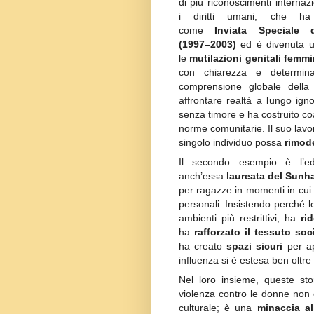
di più riconoscimenti internazi
i diritti umani, che ha 
come
Inviata Speciale 
(1997–2003)
ed è divenuta un
le
mutilazioni genitali femmin
con chiarezza e determina
comprensione globale della 
affrontare realtà a lungo ig
senza timore e ha costruito co
norme comunitarie. Il suo lavo
singolo individuo possa
rimode
Il secondo esempio è l’e
anch’essa
laureata del Sunh
per ragazze in momenti in cui
personali. Insistendo perché l
ambienti più restrittivi, ha
ri
ha
rafforzato il tessuto soc
ha creato
spazi sicuri
per ap
influenza si è estesa ben oltre 
Nel loro insieme, queste s
violenza contro le donne non 
culturale; è una
minaccia al