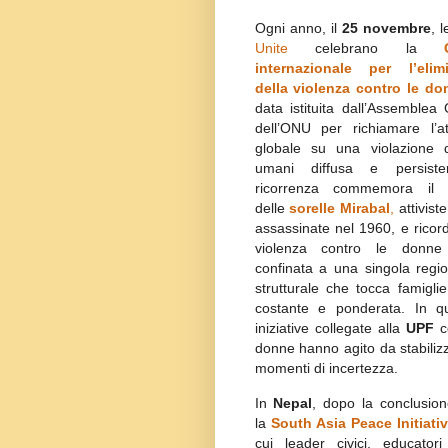
Ogni anno, il
25 novembre
, 
Unite
celebrano la
internazionale per l’elim
della violenza contro le do
data istituita dall’Assemblea
dell’ONU per richiamare l’at
globale su una violazione de
umani diffusa e persiste
ricorrenza commemora il 
delle
sorelle Mirabal
,
attiviste
assassinate nel 1960, e ricor
violenza contro le donn
confinata a una singola regio
strutturale che tocca famigli
costante e ponderata. In qu
iniziative collegate alla
UPF
c
donne hanno agito da stabilizza
momenti di incertezza.
In
Nepal
, dopo la conclusion
la
South Asia Peace Initiati
cui leader civici, educator