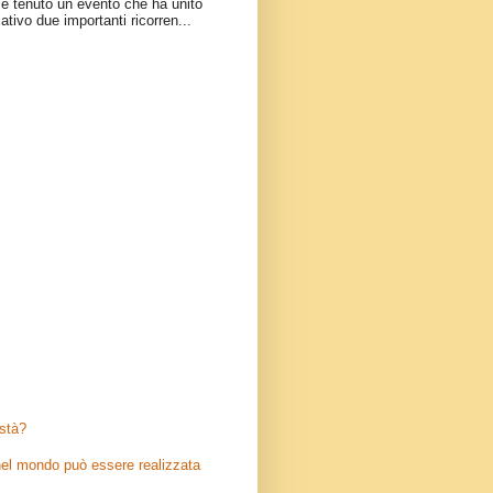
è tenuto un evento che ha unito
ativo due importanti ricorren...
stà?
el mondo può essere realizzata