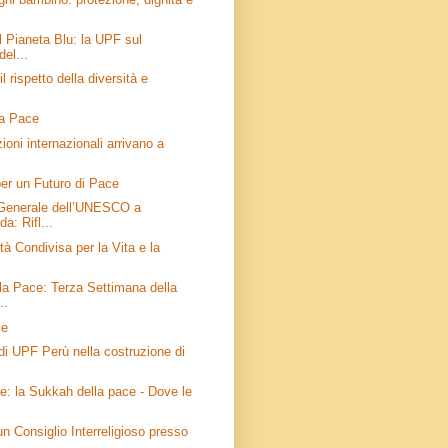
l Pianeta Blu: la UPF sul
el...
 rispetto della diversità e
la Pace
oni internazionali arrivano a
er un Futuro di Pace
Generale dell’UNESCO a
: Rifl...
tà Condivisa per la Vita e la
la Pace: Terza Settimana della
..
ce
 di UPF Perù nella costruzione di
: la Sukkah della pace - Dove le
un Consiglio Interreligioso presso