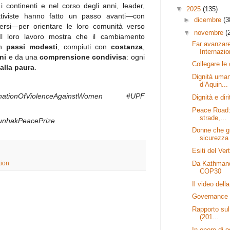
 i continenti e nel corso degli anni, leader,
▼
2025
(135)
attiviste hanno fatto un passo avanti—con
►
dicembre
(3
ersi—per orientare le loro comunità verso
▼
novembre
(
Il loro lavoro mostra che il cambiamento
Far avanzar
on
passi modesti
, compiuti con
costanza
,
Internazio
ini
e da una
comprensione condivisa
: ogni
Collegare le
dalla paura
.
Dignità uma
d’Aquin...
liminationOfViolenceAgainstWomen #UPF
Dignità e dir
Peace Road: 
strade,...
SunhakPeacePrize
Donne che gu
sicurezza
Esiti del Ve
Da Kathmandu
ion
COP30
Il video dell
Governance 
Rapporto sul
(201...
In onore di o