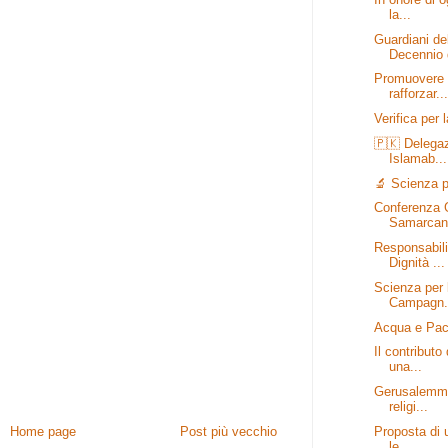
la...
Guardiani de
Decennio d
Promuovere il
rafforzar...
Verifica per 
🇵🇰 Delegazi
Islamab...
🔬 Scienza p
Conferenza 
Samarcanda
Responsabili
Dignità ...
Scienza per 
Campagn.
Acqua e Pa
Il contributo
una...
Gerusalemme
religi...
Home page
Post più vecchio
Proposta di 
le ...