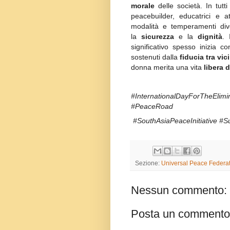
morale
delle società. In tutti
peacebuilder, educatrici e 
modalità e temperamenti div
la
sicurezza
e la
dignità
. 
significativo spesso inizia c
sostenuti dalla
fiducia tra vic
donna merita una vita
libera 
#InternationalDayForTheE
#PeaceRoad
#SouthAsiaPeaceInitiative #
Sezione:
Universal Peace Federat
Nessun commento:
Posta un commento