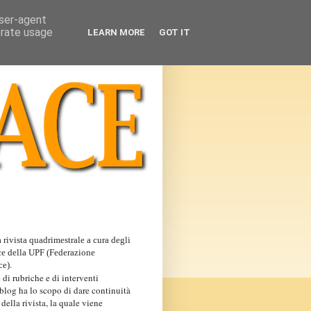
user-agent
erate usage
LEARN MORE
GOT IT
 rivista quadrimestrale a cura degli
ce della UPF (Federazione
ce).
 di rubriche e di interventi
 blog ha lo scopo di dare continuità
 della rivista, la quale viene