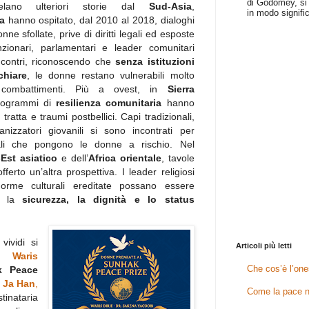
di Godomey, si 
velano ulteriori storie dal
Sud-Asia
,
in modo signific
a
hanno ospitato, dal 2010 al 2018, dialoghi
onne sfollate, prive di diritti legali ed esposte
zionari, parlamentari e leader comunitari
ncontri, riconoscendo che
senza istituzioni
chiare
, le donne restano vulnerabili molto
combattimenti. Più a ovest, in
Sierra
rogrammi di
resilienza comunitaria
hanno
tratta e traumi postbellici. Capi tradizionali,
anizzatori giovanili si sono incontrati per
rali che pongono le donne a rischio. Nel
Est asiatico
e dell’
Africa orientale
, tavole
ferto un’altra prospettiva. I leader religiosi
rme culturali ereditate possano essere
re la
sicurezza, la dignità e lo status
ividi si
Articoli più letti
 è
Waris
Che cos’è l’one
k Peace
k Ja Han
,
Come la pace n
tinataria