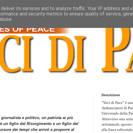
deliver its services and to analyze traffic. Your IP address and 
formance and security metrics to ensure quality of service, gen
abuse.
Descrizione
"Voci di Pace" è una
Ambasciatori di Pa
Universale della Pa
giornalista e politico, un patriota ai più
Attraverso una serie
settimanali, questo
è un figlio del Risorgimento e un figlio del
alla linea editoriale
ursore dei tempi che arrivò a proporre al