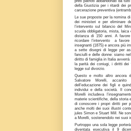
preti patrioti abbandonati da tutti
della Giustizia per i ritardi dei
carcerazione preventiva (entramb
Le sue proposte per la nomina d
dei ministeri e per eliminare d
l’intervento sul bilancio del Mi
scuola obbligatoria, mista, laic
distanza di 150 anni. A favore
ricordare l’intervento a favore
insegnanti (1875) e ancora più imp
a sette disegni di legge per ass
fanciulli e delle donne: siamo ne
diritto di famiglia in Italia avver
la parità dei coniugi, i diritti dei
legge sul divorzio.
Questo e molto altro ancora 
Salvatore Morelli, accanito 
dell’educazione dei figli e quin
individui e della società. Il co
Morelli includeva l’insegnamento
materie scientifiche, della storia
di conoscere i propri diritti per
anche molti dei suoi illustri con
jules Simon e Stuart Mill. Ne sono
a Morelli, sostenendolo nei suoi in
Purtroppo una sola legge porterà
diventata esecutiva il 9 dic