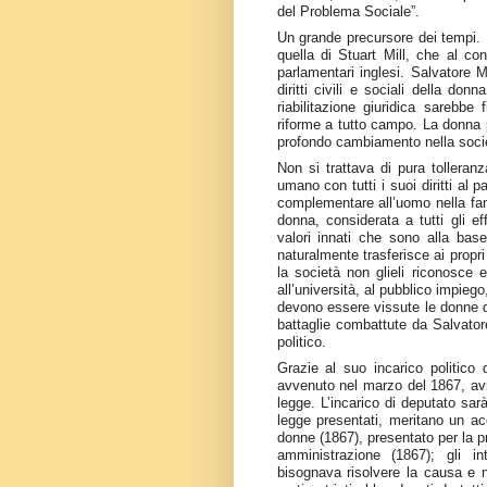
del Problema Sociale”.
Un grande precursore dei tempi. L
quella di Stuart Mill, che al co
parlamentari inglesi. Salvatore 
diritti civili e sociali della do
riabilitazione giuridica sarebbe 
riforme a tutto campo. La donna po
profondo cambiamento nella socie
Non si trattava di pura tolleran
umano con tutti i suoi diritti al
complementare all’uomo nella fam
donna, considerata a tutti gli eff
valori innati che sono alla bas
naturalmente trasferisce ai propri 
la società non glieli riconosce 
all’università, al pubblico impiego,
devono essere vissute le donne d
battaglie combattute da Salvator
politico.
Grazie al suo incarico politico
avvenuto nel marzo del 1867, avr
legge. L’incarico di deputato sarà
legge presentati, meritano un acc
donne (1867), presentato per la pr
amministrazione (1867); gli in
bisognava risolvere la causa e 