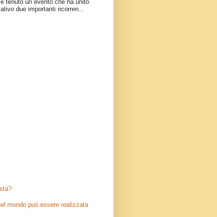
è tenuto un evento che ha unito
ativo due importanti ricorren...
stà?
el mondo può essere realizzata