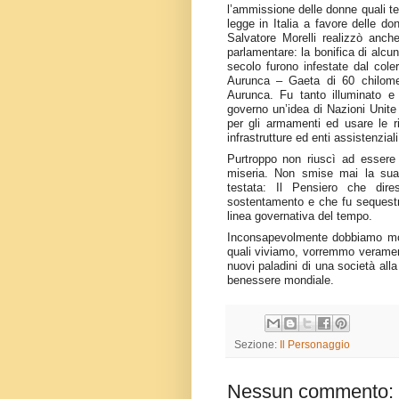
l’ammissione delle donne quali tes
legge in Italia a favore delle do
Salvatore Morelli realizzò anc
parlamentare: la bonifica di alc
secolo furono infestate dal coler
Aurunca – Gaeta di 60 chilomet
Aurunca. Fu tanto illuminato e
governo un’idea di Nazioni Unite 
per gli armamenti ed usare le r
infrastrutture ed enti assistenziali
Purtroppo non riuscì ad essere 
miseria. Non smise mai la sua a
testata: Il Pensiero che dir
sostentamento e che fu sequestr
linea governativa del tempo.
Inconsapevolmente dobbiamo molto
quali viviamo, vorremmo veramen
nuovi paladini di una società alla 
benessere mondiale.
Sezione:
Il Personaggio
Nessun commento: