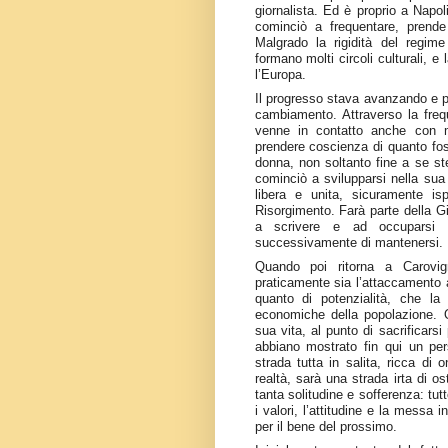
giornalista. Ed è proprio a Napol
cominciò a frequentare, prende
Malgrado la rigidità del regime 
formano molti circoli culturali, e
l’Europa.
Il progresso stava avanzando e po
cambiamento. Attraverso la freque
venne in contatto anche con mo
prendere coscienza di quanto fos
donna, non soltanto fine a se st
cominciò a svilupparsi nella sua 
libera e unita, sicuramente isp
Risorgimento. Farà parte della Gi
a scrivere e ad occuparsi di
successivamente di mantenersi.
Quando poi ritorna a Carovi
praticamente sia l’attaccamento a
quanto di potenzialità, che la 
economiche della popolazione. 
sua vita, al punto di sacrificar
abbiano mostrato fin qui un pe
strada tutta in salita, ricca di
realtà, sarà una strada irta di os
tanta solitudine e sofferenza: t
i valori, l’attitudine e la messa i
per il bene del prossimo.