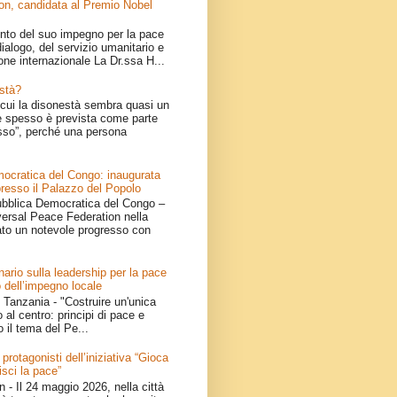
on, candidata al Premio Nobel
nto del suo impegno per la pace
ialogo, del servizio umanitario e
one internazionale La Dr.ssa H...
stà?
cui la disonestà sembra quasi un
 spesso è prevista come parte
sso”, perché una persona
ocratica del Congo: inaugurata
resso il Palazzo del Popolo
bblica Democratica del Congo –
iversal Peace Federation nella
ato un notevole progresso con
ario sulla leadership per la pace
 dell’impegno locale
Tanzania - "Costruire un'unica
 al centro: principi di pace e
o il tema del Pe...
 protagonisti dell’iniziativa “Gioca
isci la pace”
- Il 24 maggio 2026, nella città