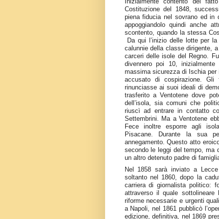
Inizialmente contento del fa
Costituzione del 1848, success
piena fiducia nel sovrano ed in 
appoggiandolo quindi anche att
scontento, quando la stessa Cost
Da qui l’inizio delle lotte per la
calunnie della classe dirigente, a
carceri delle isole del Regno. F
divennero poi 10, inizialmente
massima sicurezza di Ischia per i 
accusato di cospirazione. Gli
rinunciasse ai suoi ideali di dem
trasferito a Ventotene dove pot
dell’isola, sia comuni che polit
riuscì ad entrare in contatto co
Settembrini. Ma a Ventotene ebbe 
Fece inoltre esporre agli isola
Pisacane. Durante la sua p
annegamento. Questo atto eroico 
secondo le leggi del tempo, ma d
un altro detenuto padre di famigli
Nel 1858 sarà inviato a Lecce 
soltanto nel 1860, dopo la cad
carriera di giornalista politico: 
attraverso il quale sottolinea
riforme necessarie e urgenti qual
a Napoli, nel 1861 pubblicò l’ope
edizione, definitiva, nel 1869 pre