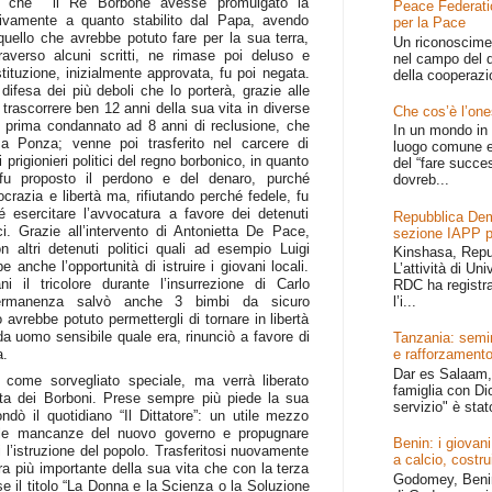
tto che il Re Borbone avesse promulgato la
Peace Federati
ivamente a quanto stabilito dal Papa, avendo
per la Pace
quello che avrebbe potuto fare per la sua terra,
Un riconoscime
raverso alcuni scritti, ne rimase poi deluso e
nel campo del d
ituzione, inizialmente approvata, fu poi negata.
della cooperazi
 difesa dei più deboli che lo porterà, grazie alle
 trascorrere ben 12 anni della sua vita in diverse
Che cos’è l’one
u prima condannato ad 8 anni di reclusione, che
In un mondo in 
 a Ponza; venne poi trasferito nel carcere di
luogo comune e
prigionieri politici del regno borbonico, in quanto
del “fare succe
 fu proposto il perdono e del denaro, purché
dovreb...
ocrazia e libertà ma, rifiutando perché fedele, fu
é esercitare l’avvocatura a favore dei detenuti
Repubblica Dem
ici. Grazie all’intervento di Antonietta De Pace,
sezione IAPP p
n altri detenuti politici quali ad esempio Luigi
Kinshasa, Repu
anche l’opportunità di istruire i giovani locali.
L’attività di Un
ni il tricolore durante l’insurrezione di Carlo
RDC ha registr
ermanenza salvò anche 3 bimbi da sicuro
l’i...
avrebbe potuto permettergli di tornare in libertà
a uomo sensibile quale era, rinunciò a favore di
Tanzania: semin
a.
e rafforzamento
Dar es Salaam, 
come sorvegliato speciale, ma verrà liberato
famiglia con Dio
uta dei Borboni. Prese sempre più piede la sua
servizio" è stat
fondò il quotidiano “Il Dittatore”: un utile mezzo
re le mancanze del nuovo governo e propugnare
Benin: i giovani
i l’istruzione del popolo. Trasferitosi nuovamente
a calcio, costru
ra più importante della sua vita che con la terza
Godomey, Benin 
se il titolo “La Donna e la Scienza o la Soluzione