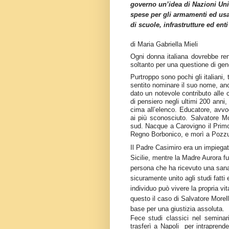
governo un’idea di Nazioni Unit
spese per gli armamenti ed usa
di scuole, infrastrutture ed enti
di Maria Gabriella Mieli
Ogni donna italiana dovrebbe re
soltanto per una questione di gen
Purtroppo sono pochi gli italian
sentito nominare il suo nome, an
dato un notevole contributo alle 
di pensiero negli ultimi 200 anni
cima all’elenco. Educatore, avvoca
ai più sconosciuto. Salvatore Mor
sud. Nacque a Carovigno il Primo 
Regno Borbonico, e morì a Pozzuo
Il Padre Casimiro era un impiega
Sicilie, mentre la Madre Aurora fu
persona che ha ricevuto una sana 
sicuramente unito agli studi fatt
individuo può vivere la propria vit
questo il caso di Salvatore Morelli
base per una giustizia assoluta.
Fece studi classici nel seminar
trasferì a Napoli per intraprende