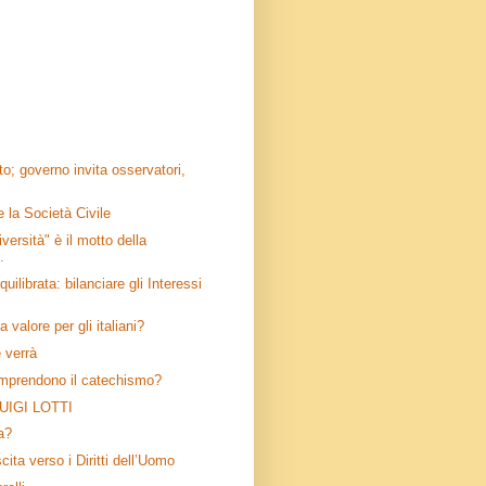
to; governo invita osservatori,
 la Società Civile
iversità" è il motto della
.
quilibrata: bilanciare gli Interessi
a valore per gli italiani?
 verrà
omprendono il catechismo?
LUIGI LOTTI
ta?
cita verso i Diritti dell’Uomo