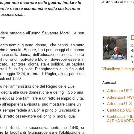
distribuita in Itali
e per non incorrere nelle guerre, limitare le
“Il contenuto degli 
re le risorse economiche nella costruzione
esprimono il pensie
 assistenziali.
necessariamente rap
rimane autonoma e 
ndere omaggio all’uomo Salvatore Morelli, e non
ere.
i, tanto uomini quanto donne, che hanno soltanto
D
che a scuola. Eppure, tra i personaggi che hanno
d
cause della donna, dell’educazione e della libertà
P
, il nome di Salvatore Morelli dovrebbe essere in
a
to, scrittore, giornalista e politico, un patriota
Visualizza il mio 
elli è un figlio del Risorgimento e un figlio del
maggio 1824, in terra di Puglia, allora parte del
li nel 1880.
Attestati
to nell’amministrazione del Regno delle Due
Attestato UPF
 dedita alle cure domestiche e dei figli. Solo una
Attestato IIFW
educazione familiare e un retto esempio di vita,
Attestato UTS
i e all’esperienza vissuta, può mostrare come un
Certificato USI
a sempre fedele a valori e principi universali: è
, stretto osservatore dei principi morali quali
Certificato TH
ALPHA KAPPA
io di Brindisi e successivamente, nel 1840, si
re la facoltà di Giurisprudenza e l’abilitazione a