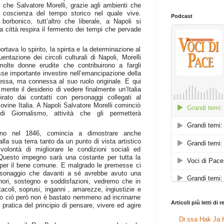
i che Salvatore Morelli, grazie agli ambienti che
 coscienza del tempo storico nel quale vive.
Podcast
borbonico, tutt’altro che liberale, a Napoli si
 la città respira il fermento dei tempi che pervade
rtava lo spirito, la spinta e la determinazione al
ntazione dei circoli culturali di Napoli, Morelli
lte donne erudite che contribuirono a fargli
se importante investire nell’emancipazione della
essa, ma connessa al suo ruolo originale. E qui
mente il desiderio di vedere finalmente un’Italia
irato dai contatti con personaggi collegati al
ovine Italia. A Napoli Salvatore Morelli cominciò
 Giornalismo, attività che gli permetterà
gno nel 1846, comincia a dimostrare anche
lla sua terra tanto da un punto di vista artistico
volontà di migliorare le condizioni sociali ed
Questo impegno sarà una costante per tutta la
si per il bene comune. E malgrado le premesse ci
rsonaggio che davanti a sé avrebbe avuto una
 onori, sostegno e soddisfazioni, vedremo che in
tacoli, soprusi, inganni , amarezze, ingiustizie e
utto ciò però non è bastato nemmeno ad incrinarne
Articoli più letti di 
n pratica del principio di pensare, vivere ed agire
Dr.ssa Hak Ja H