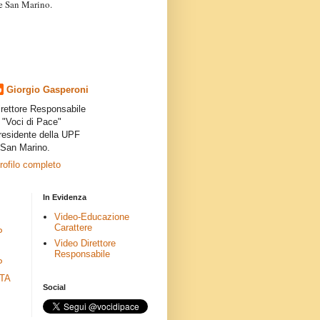
a e San Marino.
articoli dei collaboratori,
ro degli autori e non
presenta la linea editoriale che
indipendente”.
Giorgio Gasperoni
irettore Responsabile
i "Voci di Pace"
residente della UPF
 San Marino.
profilo completo
In Evidenza
Video-Educazione
Carattere
P
Video Direttore
Responsabile
P
ETA
Social