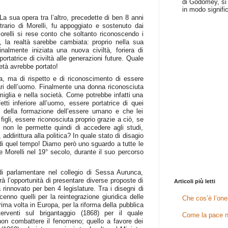
di Godomey, si 
in modo signific
a sua opera tra l’altro, precedette di ben 8 anni
ntrario di Morelli, fu appoggiato e sostenuto dai
Morelli si rese conto che soltanto riconoscendo i
nna, la realtà sarebbe cambiata: proprio nella sua
finalmente iniziata una nuova civiltà, foriera di
rtatrice di civiltà alle generazioni future. Quale
tà avrebbe portato!
za, ma di rispetto e di riconoscimento di essere
 pari dell’uomo. Finalmente una donna riconosciuta
iglia e nella società. Come potrebbe infatti una
etti inferiore all’uomo, essere portatrice di quei
e della formazione dell’essere umano e che lei
figli, essere riconosciuta proprio grazie a ciò, se
e non le permette quindi di accedere agli studi,
 addirittura alla politica? In quale stato di disagio
i quel tempo! Diamo però uno sguardo a tutte le
e Morelli nel 19° secolo, durante il suo percorso
 di parlamentare nel collegio di Sessa Aurunca,
à l’opportunità di presentare diverse proposte di
Articoli più letti
 rinnovato per ben 4 legislature. Tra i disegni di
enno quelli per la reintegrazione giuridica delle
Che cos’è l’one
ima volta in Europa, per la riforma della pubblica
terventi sul brigantaggio (1868) per il quale
Come la pace n
non combattere il fenomeno; quello a favore dei