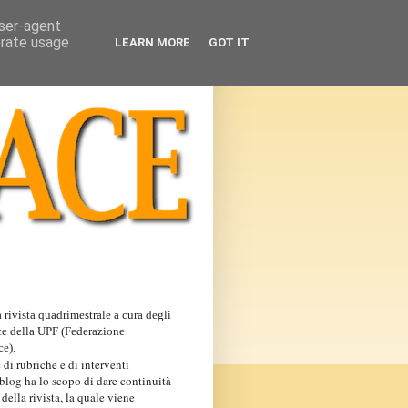
user-agent
erate usage
LEARN MORE
GOT IT
 rivista quadrimestrale a cura degli
ce della UPF (Federazione
ce).
 di rubriche e di interventi
 blog ha lo scopo di dare continuità
 della rivista, la quale viene