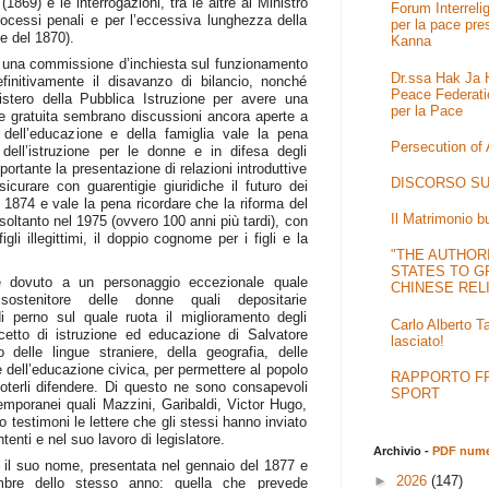
 (1869) e le interrogazioni, tra le altre al Ministro
Forum Interrel
 processi penali e per l’eccessiva lunghezza della
per la pace pre
e del 1870).
Kanna
i una commissione d’inchiesta sul funzionamento
Dr.ssa Hak Ja H
efinitivamente il disavanzo di bilancio, nonché
Peace Federati
nistero della Pubblica Istruzione per avere una
per la Pace
a e gratuita sembrano discussioni ancora aperte a
 dell’educazione e della famiglia vale la pena
Persecution of
 dell’istruzione per le donne e in difesa degli
ortante la presentazione di relazioni introduttive
DISCORSO SU
icurare con guarentigie giuridiche il futuro dei
l 1874 e vale la pena ricordare che la riforma del
Il Matrimonio b
rà soltanto nel 1975 (ovvero 100 anni più tardi), con
 figli illegittimi, il doppio cognome per i figli e la
"THE AUTHOR
STATES TO G
è dovuto a un personaggio eccezionale quale
CHINESE REL
sostenitore delle donne quali depositarie
di perno sul quale ruota il miglioramento degli
Carlo Alberto T
ncetto di istruzione ed educazione di Salvatore
lasciato!
 delle lingue straniere, della geografia, delle
 e dell’educazione civica, per permettere al popolo
RAPPORTO FRA
 poterli difendere. Di questo ne sono consapevoli
SPORT
temporanei quali Mazzini, Garibaldi, Victor Hugo,
 testimoni le lettere che gli stessi hanno inviato
tenti e nel suo lavoro di legislatore.
Archivio -
PDF numer
 il suo nome, presentata nel gennaio del 1877 e
►
2026
(147)
embre dello stesso anno: quella che prevede