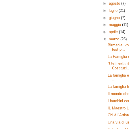
►
agosto
(7)
►
luglio
(21)
►
giugno
(7)
►
maggio
(11)
►
aprile
(14)
▼
marzo
(26)
Birmania: vo
test p...
La Famiglia e
"Uniti nella d
Costituzi..
La famiglia e
...
La famiglia h
Il mondo che
I bambini c
IL Maestro 
Chi è l’Artis
Una via di us