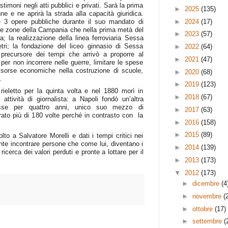
timoni negli atti pubblici e privati. Sarà la prima
►
2025
(135)
nne e ne aprirà la strada alla capacità giuridica.
►
2024
(17)
he 3 opere pubbliche durante il suo mandato di
une zone della Campania che nella prima metà del
►
2023
(57)
a; la realizzazione della linea ferroviaria Sessa
ri; la fondazione del liceo ginnasio di Sessa
►
2022
(64)
 precursore dei tempi che arrivò a proporre al
►
2021
(47)
per non incorrere nelle guerre, limitare le spese
isorse economiche nella costruzione di scuole,
►
2020
(68)
.
►
2019
(123)
rieletto per la quinta volta e nel 1880 morì in
►
2018
(67)
ttività di giornalista: a Napoli fondò un’altra
esse per quattro anni, unico suo mezzo di
►
2017
(63)
ato più di 180 volte perché in contrasto con la
►
2016
(158)
►
2015
(89)
 a Salvatore Morelli e dati i tempi critici nei
te incontrare persone che come lui, diventano i
►
2014
(139)
ricerca dei valori perduti e pronte a lottare per il
►
2013
(173)
▼
2012
(173)
►
dicembre
(4
►
novembre
(
►
ottobre
(17)
►
settembre
(