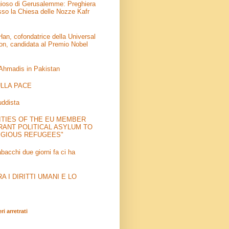
igioso di Gerusalemme: Preghiera
sso la Chiesa delle Nozze Kafr
an, cofondatrice della Universal
on, candidata al Premio Nobel
 Ahmadis in Pakistan
LLA PACE
uddista
ITIES OF THE EU MEMBER
RANT POLITICAL ASYLUM TO
IGIOUS REFUGEES"
abacchi due giorni fa ci ha
 I DIRITTI UMANI E LO
i arretrati