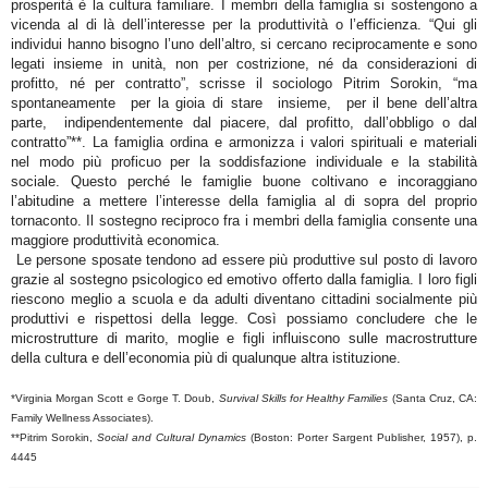
prosperità è la cultura familiare. I membri della famiglia si sostengono a
vicenda al di là dell’interesse per la produttività o l’efficienza. “Qui gli
individui hanno bisogno l’uno dell’altro, si cercano reciprocamente e sono
legati insieme in unità, non per costrizione, né da considerazioni di
profitto, né per contratto”, scrisse il sociologo Pitrim Sorokin, “ma
spontaneamente
per la gioia di stare
insieme,
per il bene dell’altra
parte,
indipendentemente dal piacere, dal profitto, dall’obbligo o dal
contratto”**. La famiglia ordina e armonizza i valori spirituali e materiali
nel modo più proficuo per la soddisfazione individuale e la stabilità
sociale. Questo perché le famiglie buone coltivano e incoraggiano
l’abitudine a mettere l’interesse della famiglia al di sopra del proprio
tornaconto. Il sostegno reciproco fra i membri della famiglia consente una
maggiore produttività economica.
Le persone sposate tendono ad essere più produttive sul posto di lavoro
grazie al sostegno psicologico ed emotivo offerto dalla famiglia. I loro figli
riescono meglio a scuola e da adulti diventano cittadini socialmente più
produttivi e rispettosi della legge. Così possiamo concludere che le
microstrutture di marito, moglie e figli influiscono sulle macrostrutture
della cultura e dell’economia più di qualunque altra istituzione.
*Virginia Morgan Scott e Gorge T. Doub,
Survival Skills for Healthy Families
(Santa Cruz, CA:
Family Wellness Associates).
**Pitrim Sorokin,
Social and Cultural Dynamics
(Boston: Porter Sargent Publisher, 1957), p.
4445