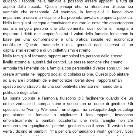
guidano i rapporti nella famiglia e possono essere applicati a tutti gli
aspetti della società. Questi principi etici si riferiscono all’asse sia
verticale che orizzontale. Ad esempio, la famiglia è il luogo dove
impariamo a creare un equilibrio fra proprietà privata e proprietà pubblica.
Nella famiglia si insegna a condividere e curare le cose che appartengono
sia alla singola persona che alla comunità, così come si insegna a
rispettare i diritti e le proprietà altrui. I valori della famiglia forniscono la
base per una comprensione e una pratica sociale ed economica
equilibrate. Questo trascende i mali generati dagli eccessi di un
capitalismo estremo e di un collettivismo estremo.
Nella famiglia si formano rapporti armoniosi fra persone dello stesso
livello attorno all’autorità dei genitori. Le stesse tecniche che creano
armonia fra i membri della famiglia con personalità diverse sono utili per
creare armonia nei rapporti sociali di collaborazione. Questo può aiutare
ad alleviare i problemi delle democrazie liberali dove i rapporti umani
spesso sono stravolti da una competitività sfrenata nel mondo della
politica e degli affari.
La buona volontà e l’armonia fluiscono più facilmente quando c’è un
ordine verticale di compassione e scopo con un cuore di genitore. Gli
*
specialisti di “Family Wellness
,
un programma sviluppato dagli psicologi
per aiutare le famiglie a migliorare i loro rapporti, insegnano
umoristicamente ai bambini occidentali che nella famiglia non c’è
nessuna vera eguaglianza, perché i genitori sono il boss. “Il vostro turno
verrà”, dicono ai bambini, “ma per ora comandano i vostri genitori”. Così