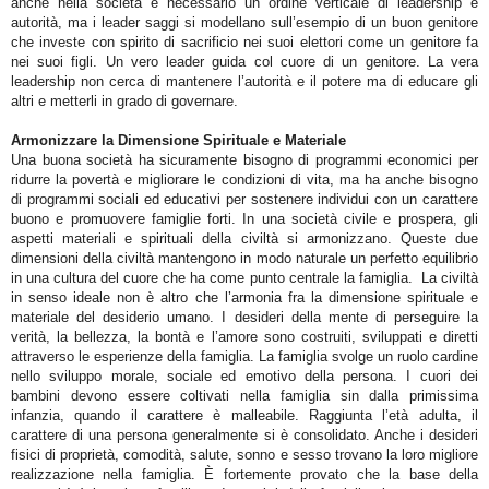
anche nella società è necessario un ordine verticale di leadership e
autorità, ma i leader saggi si modellano sull’esempio di un buon genitore
che investe con spirito di sacrificio nei suoi elettori come un genitore fa
nei suoi figli. Un vero leader guida col cuore di un genitore. La vera
leadership non cerca di mantenere l’autorità e il potere ma di educare gli
altri e metterli in grado di governare.
Armonizzare la Dimensione Spirituale e Materiale
Una buona società ha sicuramente bisogno di programmi economici per
ridurre la povertà e migliorare le condizioni di vita, ma ha anche bisogno
di programmi sociali ed educativi per sostenere individui con un carattere
buono e promuovere famiglie forti. In una società civile e prospera, gli
aspetti materiali e spirituali della civiltà si armonizzano. Queste due
dimensioni della civiltà mantengono in modo naturale un perfetto equilibrio
in una cultura del cuore che ha come punto centrale la famiglia.
La civiltà
in senso ideale non è altro che l’armonia fra la dimensione spirituale e
materiale del desiderio umano. I desideri della mente di perseguire la
verità, la bellezza, la bontà e l’amore sono costruiti, sviluppati e diretti
attraverso le esperienze della famiglia. La famiglia svolge un ruolo cardine
nello sviluppo morale, sociale ed emotivo della persona. I cuori dei
bambini devono essere coltivati nella famiglia sin dalla primissima
infanzia, quando il carattere è malleabile. Raggiunta l’età adulta, il
carattere di una persona generalmente si è consolidato. Anche i desideri
fisici di proprietà, comodità, salute, sonno e sesso trovano la loro migliore
realizzazione nella famiglia. È fortemente provato che la base della