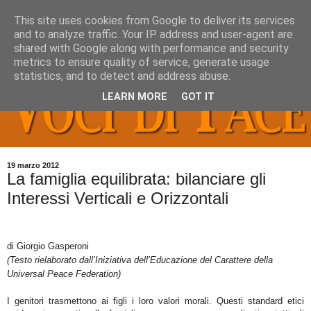
This site uses cookies from Google to deliver its services
and to analyze traffic. Your IP address and user-agent are
shared with Google along with performance and security
metrics to ensure quality of service, generate usage
statistics, and to detect and address abuse.
LEARN MORE
GOT IT
19 marzo 2012
La famiglia equilibrata: bilanciare gli
Interessi Verticali e Orizzontali
di Giorgio Gasperoni
(Testo rielaborato dall’Iniziativa dell’Educazione del Carattere della
Universal Peace Federation)
I genitori trasmettono ai figli i loro valori morali. Questi standard etici