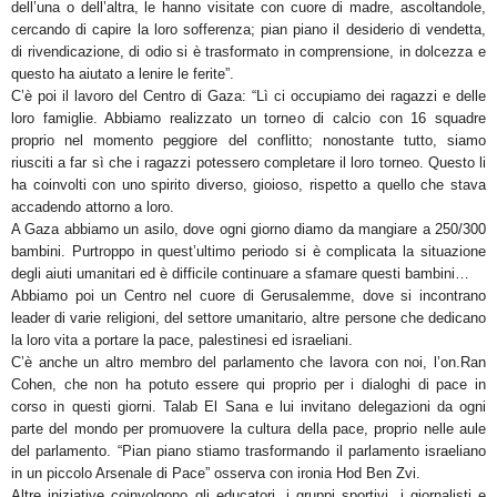
dell’una o dell’altra, le hanno visitate con cuore di madre, ascoltandole,
cercando di capire la loro sofferenza; pian piano il desiderio di vendetta,
di rivendicazione, di odio si è trasformato in comprensione, in dolcezza e
questo ha aiutato a lenire le ferite”.
C’è poi il lavoro del Centro di Gaza: “Lì ci occupiamo dei ragazzi e delle
loro famiglie. Abbiamo realizzato un torneo di calcio con 16 squadre
proprio nel momento peggiore del conflitto; nonostante tutto, siamo
riusciti a far sì che i ragazzi potessero completare il loro torneo. Questo li
ha coinvolti con uno spirito diverso, gioioso, rispetto a quello che stava
accadendo attorno a loro.
A Gaza abbiamo un asilo, dove ogni giorno diamo da mangiare a 250/300
bambini. Purtroppo in quest’ultimo periodo si è complicata la situazione
degli aiuti umanitari ed è difficile continuare a sfamare questi bambini…
Abbiamo poi un Centro nel cuore di Gerusalemme, dove si incontrano
leader di varie religioni, del settore umanitario, altre persone che dedicano
la loro vita a portare la pace, palestinesi ed israeliani.
C’è anche un altro membro del parlamento che lavora con noi, l’on.Ran
Cohen, che non ha potuto essere qui proprio per i dialoghi di pace in
corso in questi giorni. Talab El Sana e lui invitano delegazioni da ogni
parte del mondo per promuovere la cultura della pace, proprio nelle aule
del parlamento. “Pian piano stiamo trasformando il parlamento israeliano
in un piccolo Arsenale di Pace” osserva con ironia Hod Ben Zvi.
Altre iniziative coinvolgono gli educatori, i gruppi sportivi, i giornalisti e