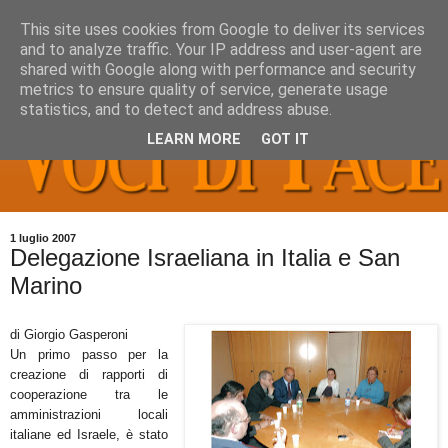
This site uses cookies from Google to deliver its services
and to analyze traffic. Your IP address and user-agent are
shared with Google along with performance and security
metrics to ensure quality of service, generate usage
statistics, and to detect and address abuse.
LEARN MORE
GOT IT
1 luglio 2007
Delegazione Israeliana in Italia e San
Marino
di Giorgio Gasperoni
Un primo passo per la
creazione di rapporti di
cooperazione tra le
amministrazioni locali
italiane ed Israele, è stato