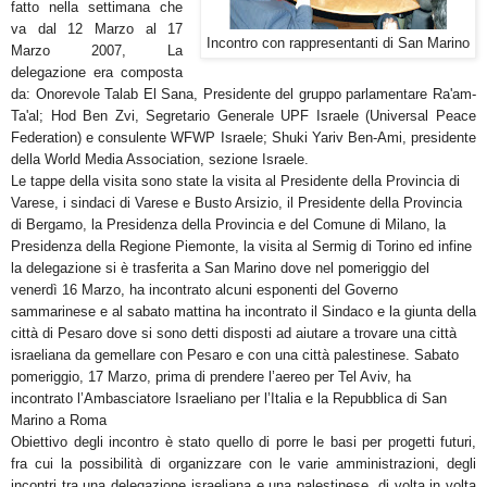
fatto nella settimana che
va dal 12 Marzo al 17
Incontro con rappresentanti di San Marino
Marzo 2007, La
delegazione era composta
da: Onorevole Talab El Sana, Presidente del gruppo parlamentare Ra'am-
Ta'al; Hod Ben Zvi, Segretario Generale UPF Israele (Universal Peace
Federation) e consulente WFWP Israele; Shuki Yariv Ben-Ami, presidente
della World Media Association, sezione Israele.
Le tappe della visita sono state la visita al Presidente della Provincia di
Varese, i sindaci di Varese e Busto Arsizio, il Presidente della Provincia
di Bergamo, la Presidenza della Provincia e del Comune di Milano, la
Presidenza della Regione Piemonte, la visita al Sermig di Torino ed infine
la delegazione si è trasferita a San Marino dove nel pomeriggio del
venerdì 16 Marzo, ha incontrato alcuni esponenti del Governo
sammarinese e al sabato mattina ha incontrato il Sindaco e la giunta della
città di Pesaro dove si sono detti disposti ad aiutare a trovare una città
israeliana da gemellare con Pesaro e con una città palestinese. Sabato
pomeriggio, 17 Marzo, prima di prendere l’aereo per Tel Aviv, ha
incontrato l’Ambasciatore Israeliano per l’Italia e la Repubblica di San
Marino a Roma
Obiettivo degli incontro è stato quello di porre le basi per progetti futuri,
fra cui la possibilità di organizzare con le varie amministrazioni, degli
incontri tra una delegazione israeliana e una palestinese, di volta in volta