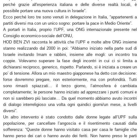
perché grazie all'esperienza italiana e delle diverse realtà locali, è
possibile portare una nuova cultura in Israele”.
Ecco perché loro tre sono venuti in delegazione in Italia, “appartenenti a
partiti diversi ma con un unico sogno: portare la pace in Medio Oriente”.
A portarli in Italia, proprio l’UPF, una ONG internazionale presente nel
Consiglio economico-sociale dell’ONU,
HOD BEN ZVI racconta le attività che l’UPF e molte altre ONG insieme
stanno realizzando dal 2000 in poi: “Abbiamo iniziato nella parte sud di
Israele invitando Imam e rabbini, insieme alle mogli: un incontro tra
coppie. Volevamo superare la fase degli incontri in cui ci si limita a
dichiararsi reciproco, generico, rispetto. Parlando, si è iniziata a creare un
po’ di tensione. Allora un mio maestro giapponese ha detto con decisione:
forse dovremmo pregare, non esteriormente, ma con profondità. Tutti
sono rimasti spiazzati… il terzo giorno, l’atmosfera è cambiata
completamente; le persone hanno iniziato ad apprezzare i punti comuni e
non si sarebbero più lasciate… Da quel momento abbiamo avuto incontri
di dialogo interreligioso una volta ogni quindici giorni/un mese, a livelli
diversi”.
Un altro intervento è stato condotto dalle donne legate all’UPF sulla
popolazione, per cancellare l’angoscia e il risentimento causati dalla
sofferenza: “Queste donne hanno visitato casa per casa le famiglie che
hanno perso dei cari o hanno avuto dei feriti. Non hanno preso le parti