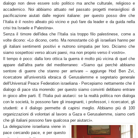
dialogo non deve essere solo politico ma anche culturale, religioso e
accademico. Noi abbiamo attuato nel passato progetti meravigliosi di
pacificazione aiutati dalle regioni italiane: per questo posso dire che
l’Italia è il nostro alleato più vicino e può fare da leader e da guida nella
crisi tra Israele e Palestina».
Senza il timore dell'idea che l’Italia sia troppo filo palestinese, come a
volte dicono: «Lo dicono, certo. Ma nonostante ciò gli israeliani hanno per
gli italiani sentimenti positivi e nutrono simpatia per loro. Diciamo che
siamo sospettosi verso alcuni paesi, ma non proprio verso il vostro».
Il tempo è poco: dalla loro ottica la guerra è molto più vicina di quel che
appare dall'altra parte del mediterraneo: «Siamo qui perchè abbiamo
sentore di guerre che stanno per arrivare – aggiunge Hod Ben Zvi,
ricercatore all'università ebraica di Gerusalemme e segretario generale
dell'Universal Peace Federation israeliana - Percepiamo nettamente che il
dialogo di pace sta morendo: per questo siamo convinti debbano entrare
in gioco altre parti. E l'Italia può aiutarci: se la realtà politica non dialoga
con le società, lo possono fare gli insegnanti, i professori, i ricercatori, gli
studenti: e il dialogo permette di capirsi meglio. Abbiamo più di 100
organizzazioni di volontari al lavoro a Gaza e Gerusalemme, siamo certi
che gli italiani possono fare qualcosa per aiutarci».
La delegazione israeliana viene in
pace cercando pace, e per questo