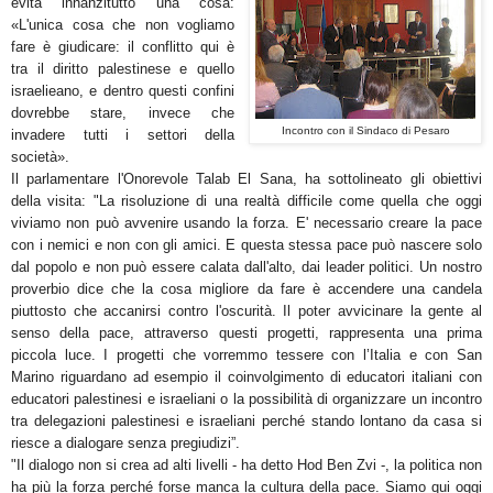
evita innanzitutto una cosa:
«L'unica cosa che non vogliamo
fare è giudicare: il conflitto qui è
tra il diritto palestinese e quello
israelieano, e dentro questi confini
dovrebbe stare, invece che
Incontro con il Sindaco di Pesaro
invadere tutti i settori della
società».
Il parlamentare l'Onorevole Talab El Sana, ha sottolineato gli obiettivi
della visita: "La risoluzione di una realtà difficile come quella che oggi
viviamo non può avvenire usando la forza. E' necessario creare la pace
con i nemici e non con gli amici. E questa stessa pace può nascere solo
dal popolo e non può essere calata dall'alto, dai leader politici. Un nostro
proverbio dice che la cosa migliore da fare è accendere una candela
piuttosto che accanirsi contro l'oscurità. Il poter avvicinare la gente al
senso della pace, attraverso questi progetti, rappresenta una prima
piccola luce. I progetti che vorremmo tessere con l’Italia e con San
Marino riguardano ad esempio il coinvolgimento di educatori italiani con
educatori palestinesi e israeliani o la possibilità di organizzare un incontro
tra delegazioni palestinesi e israeliani perché stando lontano da casa si
riesce a dialogare senza pregiudizi”.
"Il dialogo non si crea ad alti livelli - ha detto Hod Ben Zvi -, la politica non
ha più la forza perché forse manca la cultura della pace. Siamo qui oggi