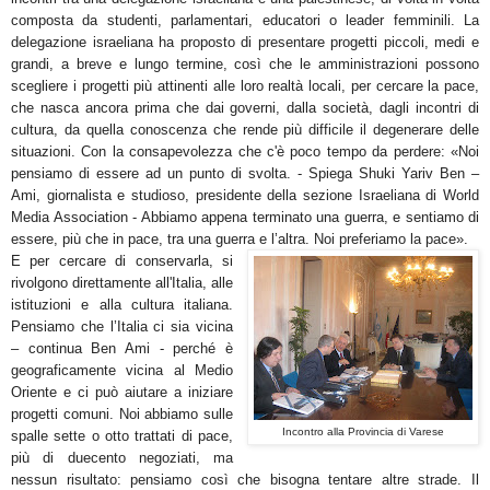
composta da studenti, parlamentari, educatori o leader femminili. La
delegazione israeliana ha proposto di presentare progetti piccoli, medi e
grandi, a breve e lungo termine, così che le amministrazioni possono
scegliere i progetti più attinenti alle loro realtà locali, per cercare la pace,
che nasca ancora prima che dai governi, dalla società, dagli incontri di
cultura, da quella conoscenza che rende più difficile il degenerare delle
situazioni. Con la consapevolezza che c'è poco tempo da perdere: «Noi
pensiamo di essere ad un punto di svolta. - Spiega Shuki Yariv Ben –
Ami, giornalista e studioso, presidente della sezione Israeliana di World
Media Association - Abbiamo appena terminato una guerra, e sentiamo di
essere, più che in pace, tra una guerra e l’altra. Noi preferiamo la pace».
E per cercare di conservarla, si
rivolgono direttamente all'Italia, alle
istituzioni e alla cultura italiana.
Pensiamo che l’Italia ci sia vicina
– continua Ben Ami - perché è
geograficamente vicina al Medio
Oriente e ci può aiutare a iniziare
progetti comuni. Noi abbiamo sulle
Incontro alla Provincia di Varese
spalle sette o otto trattati di pace,
più di duecento negoziati, ma
nessun risultato: pensiamo così che bisogna tentare altre strade. Il