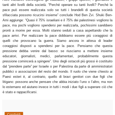
tanti altri livelli della società. “Perché operare su tanti livelli? Perché la
pace può essere realizzata solo se tutti i brandelli di questa società
sfilacciata possono ricucirsi insieme” conclude Hod Ben Zvi. Shuki Ben-
Ami aggiunge: “Quasi il 75% israeliani e il 75% dei palestinesi vogliono la
pace, ma pochi vogliono spendersi per realizzarla, pochissimi sarebbero
pronti a morire per essa. Molti stanno seduti a casa aspettando che la
pace arrivi. Per realizzare la pace dobbiamo essere più coraggiosi di
quelli che provocano la guerra. Siamo ancora in attesa di leader
coraggiosi disposti a spendersi per la pace. Pensiamo che questa
pressione debba venire dal basso: se riusciamo a mettere insieme
educatori, giornalisti, medici, parlamentari, probabilmente questa
pressione comincerà a spingere”. Uno degli ostacoli più grossi è costituito
dal “prendere parte” per Israele o per Palestina da parte di amministratori
pubblici o associazioni del resto del mondo. Il ruolo che viene chiesto ai
Paesi esteri è, al contrario, quello di bravi genitori con due figli che
litigano: possono anche pensare che abbia iniziato l’uno o l’altro, ma non
lo esternano ed aiutano invece in tutti i modi i due figli a superare ciò che
è stato e rappacificarsi.
Condividi