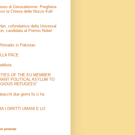
igioso di Gerusalemme: Preghiera
sso la Chiesa delle Nozze Kafr
an, cofondatrice della Universal
on, candidata al Premio Nobel
 Ahmadis in Pakistan
LLA PACE
uddista
ITIES OF THE EU MEMBER
RANT POLITICAL ASYLUM TO
IGIOUS REFUGEES"
abacchi due giorni fa ci ha
 I DIRITTI UMANI E LO
i arretrati