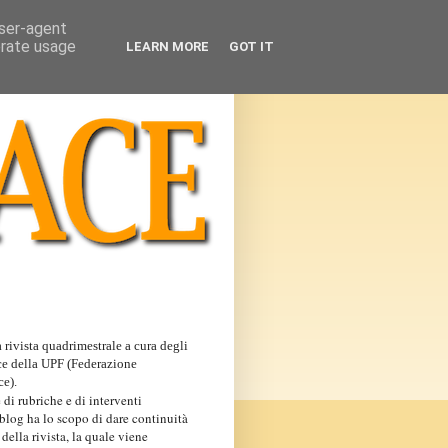
user-agent
erate usage
LEARN MORE
GOT IT
 rivista quadrimestrale a cura degli
ce della UPF (Federazione
ce).
 di rubriche e di interventi
 blog ha lo scopo di dare continuità
 della rivista, la quale viene