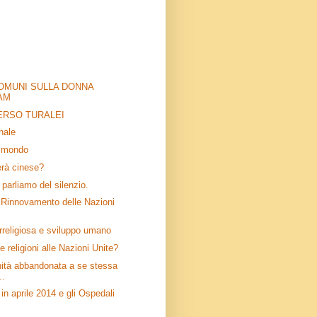
COMUNI SULLA DONNA
LAM
ERSO TURALEI
nale
el mondo
lerà cinese?
: parliamo del silenzio.
il Rinnovamento delle Nazioni
rreligiosa e sviluppo umano
e religioni alle Nazioni Unite?
ità abbandonata a se stessa
..
in aprile 2014 e gli Ospedali