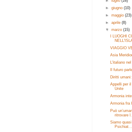
►
luglio
(16)
►
giugno
(10)
►
maggio
(23)
►
aprile
(8)
▼
marzo
(15)
I LUOGHI 
NELL'IS
VIAGGIO V
Asia Meridio
L'italiano n
Il futuro par
Diritti umani
Appelli per 
Unite
Armonia inte
Armonia fra l
Può un’uman
ritrovare l.
Siamo quasi 
Psichiat...