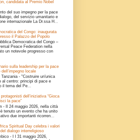
on, candidata al Premio Nobel
nto del suo impegno per la pace
ialogo, del servizio umanitario e
one internazionale La Dr.ssa H...
ocratica del Congo: inaugurata
resso il Palazzo del Popolo
bblica Democratica del Congo –
iversal Peace Federation nella
ato un notevole progresso con
ario sulla leadership per la pace
 dell’impegno locale
Tanzania - "Costruire un'unica
 al centro: principi di pace e
o il tema del Pe...
 protagonisti dell’iniziativa “Gioca
isci la pace”
- Il 24 maggio 2026, nella città
è tenuto un evento che ha unito
ativo due importanti ricorren...
ica Spiritual Day celebra i valori
 del dialogo interreligioso
ico - I l 31 maggio 2026,