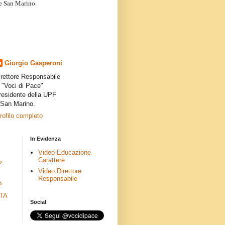
a e San Marino.
articoli dei collaboratori,
ro degli autori e non
presenta la linea editoriale che
indipendente”.
Giorgio Gasperoni
irettore Responsabile
i "Voci di Pace"
residente della UPF
 San Marino.
profilo completo
In Evidenza
Video-Educazione
Carattere
P
Video Direttore
Responsabile
P
ETA
Social