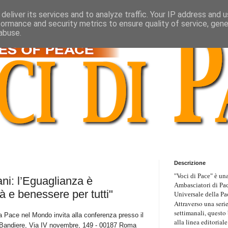
deliver its services and to analyze traffic. Your IP address and 
formance and security metrics to ensure quality of service, gen
abuse.
Descrizione
"Voci di Pace" è una
ni: l’Eguaglianza è
Ambasciatori di Pa
à e benessere per tutti"
Universale della Pa
Attraverso una serie
settimanali, questo
a Pace nel Mondo invita alla conferenza
presso il
alla linea editoriale
 Bandiere, Via IV novembre, 149 - 00187 Roma