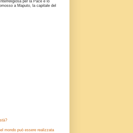
nterreligiosa per la Pace e lo
omosso a Maputo, la capitale del
stà?
el mondo può essere realizzata