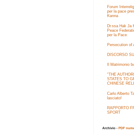
Forum Interrel
per la pace pre
Kanna
Dr.ssa Hak Ja H
Peace Federati
per la Pace
Persecution of
DISCORSO SU
Il Matrimonio b
"THE AUTHOR
STATES TO G
CHINESE REL
Carlo Alberto T
lasciato!
RAPPORTO FRA
SPORT
Archivio -
PDF numer