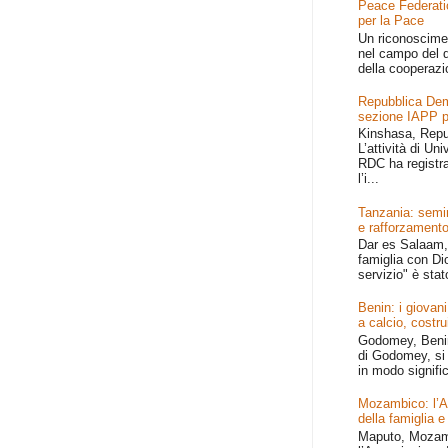
Peace Federati
per la Pace
Un riconoscime
nel campo del d
della cooperazi
Repubblica Dem
sezione IAPP p
Kinshasa, Repu
L’attività di Un
RDC ha registr
l’i...
Tanzania: semin
e rafforzamento
Dar es Salaam, 
famiglia con Dio
servizio" è stat
Benin: i giovani
a calcio, costru
Godomey, Benin 
di Godomey, si 
in modo signific
Mozambico: l’Afr
della famiglia e
Maputo, Mozamb