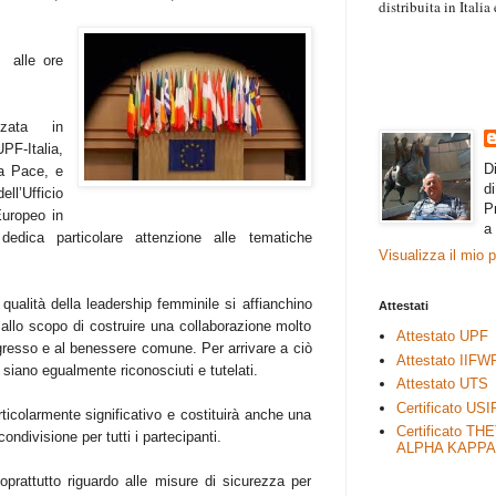
distribuita in Itali
“Il contenuto degli 
esprimono il pensie
 alle ore
necessariamente rap
rimane autonoma e 
zata in
-Italia,
D
la Pace, e
d
’Ufficio
P
Europeo in
a
dedica particolare attenzione alle tematiche
Visualizza il mio 
alità della leadership femminile si affianchino
Attestati
allo scopo di costruire una collaborazione molto
Attestato UPF
rogresso e al benessere comune. Per arrivare a ciò
Attestato IIFW
 siano egualmente riconosciuti e tutelati.
Attestato UTS
Certificato USI
ticolarmente significativo e costituirà anche una
Certificato TH
ondivisione per tutti i partecipanti.
ALPHA KAPPA
oprattutto riguardo alle misure di sicurezza per