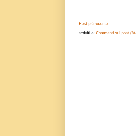
Post più recente
Iscriviti a:
Commenti sul post (A