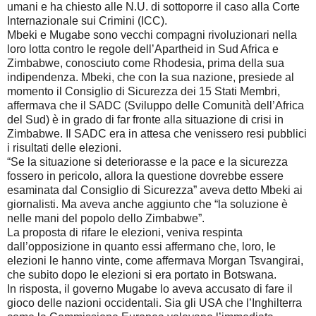
umani e ha chiesto alle N.U. di sottoporre il caso alla Corte
Internazionale sui Crimini (ICC).
Mbeki e Mugabe sono vecchi compagni rivoluzionari nella
loro lotta contro le regole dell’Apartheid in Sud Africa e
Zimbabwe, conosciuto come Rhodesia, prima della sua
indipendenza. Mbeki, che con la sua nazione, presiede al
momento il Consiglio di Sicurezza dei 15 Stati Membri,
affermava che il SADC (Sviluppo delle Comunità dell’Africa
del Sud) è in grado di far fronte alla situazione di crisi in
Zimbabwe. Il SADC era in attesa che venissero resi pubblici
i risultati delle elezioni.
“Se la situazione si deteriorasse e la pace e la sicurezza
fossero in pericolo, allora la questione dovrebbe essere
esaminata dal Consiglio di Sicurezza” aveva detto Mbeki ai
giornalisti. Ma aveva anche aggiunto che “la soluzione è
nelle mani del popolo dello Zimbabwe”.
La proposta di rifare le elezioni, veniva respinta
dall’opposizione in quanto essi affermano che, loro, le
elezioni le hanno vinte, come affermava Morgan Tsvangirai,
che subito dopo le elezioni si era portato in Botswana.
In risposta, il governo Mugabe lo aveva accusato di fare il
gioco delle nazioni occidentali. Sia gli USA che l’Inghilterra