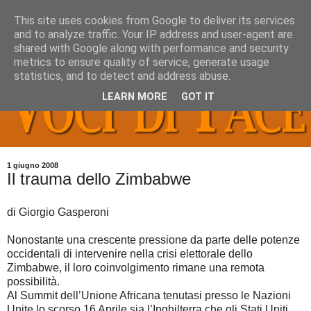
This site uses cookies from Google to deliver its services
and to analyze traffic. Your IP address and user-agent are
shared with Google along with performance and security
metrics to ensure quality of service, generate usage
statistics, and to detect and address abuse.
LEARN MORE
GOT IT
1 giugno 2008
Il trauma dello Zimbabwe
di Giorgio Gasperoni
Nonostante una crescente pressione da parte delle potenze
occidentali di intervenire nella crisi elettorale dello
Zimbabwe, il loro coinvolgimento rimane una remota
possibilità.
Al Summit dell’Unione Africana tenutasi presso le Nazioni
Unite lo scorso 16 Aprile sia l’Inghilterra che gli Stati Uniti