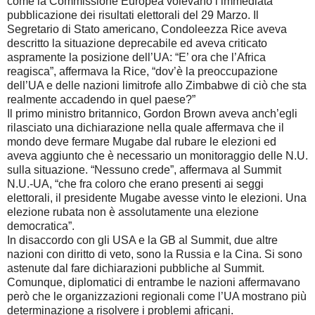
come la Commissione Europea volevano l’immediata
pubblicazione dei risultati elettorali del 29 Marzo. Il
Segretario di Stato americano, Condoleezza Rice aveva
descritto la situazione deprecabile ed aveva criticato
aspramente la posizione dell’UA: “E’ ora che l’Africa
reagisca”, affermava la Rice, “dov’è la preoccupazione
dell’UA e delle nazioni limitrofe allo Zimbabwe di ciò che sta
realmente accadendo in quel paese?”
Il primo ministro britannico, Gordon Brown aveva anch’egli
rilasciato una dichiarazione nella quale affermava che il
mondo deve fermare Mugabe dal rubare le elezioni ed
aveva aggiunto che è necessario un monitoraggio delle N.U.
sulla situazione. “Nessuno crede”, affermava al Summit
N.U.-UA, “che fra coloro che erano presenti ai seggi
elettorali, il presidente Mugabe avesse vinto le elezioni. Una
elezione rubata non è assolutamente una elezione
democratica”.
In disaccordo con gli USA e la GB al Summit, due altre
nazioni con diritto di veto, sono la Russia e la Cina. Si sono
astenute dal fare dichiarazioni pubbliche al Summit.
Comunque, diplomatici di entrambe le nazioni affermavano
però che le organizzazioni regionali come l’UA mostrano più
determinazione a risolvere i problemi africani.