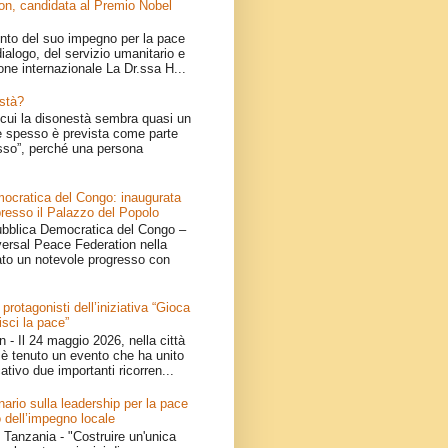
on, candidata al Premio Nobel
nto del suo impegno per la pace
ialogo, del servizio umanitario e
one internazionale La Dr.ssa H...
stà?
cui la disonestà sembra quasi un
 spesso è prevista come parte
sso”, perché una persona
ocratica del Congo: inaugurata
resso il Palazzo del Popolo
bblica Democratica del Congo –
iversal Peace Federation nella
ato un notevole progresso con
 protagonisti dell’iniziativa “Gioca
isci la pace”
- Il 24 maggio 2026, nella città
è tenuto un evento che ha unito
ativo due importanti ricorren...
ario sulla leadership per la pace
 dell’impegno locale
Tanzania - "Costruire un'unica