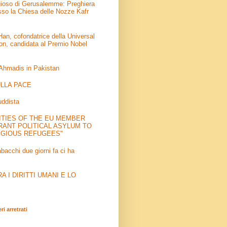
igioso di Gerusalemme: Preghiera
sso la Chiesa delle Nozze Kafr
an, cofondatrice della Universal
on, candidata al Premio Nobel
 Ahmadis in Pakistan
LLA PACE
uddista
ITIES OF THE EU MEMBER
RANT POLITICAL ASYLUM TO
IGIOUS REFUGEES"
abacchi due giorni fa ci ha
 I DIRITTI UMANI E LO
i arretrati