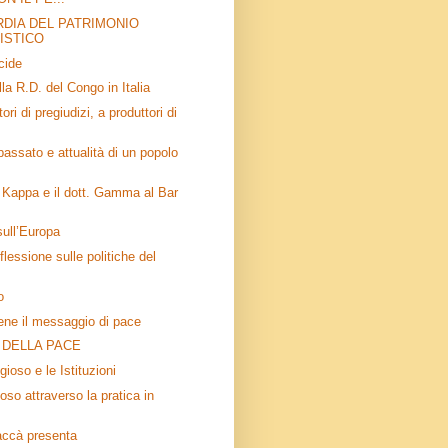
DIA DEL PATRIMONIO
ISTICO
cide
la R.D. del Congo in Italia
i di pregiudizi, a produttori di
ssato e attualità di un popolo
e Kappa e il dott. Gamma al Bar
ull’Europa
iflessione sulle politiche del
o
ne il messaggio di pace
 DELLA PACE
igioso e le Istituzioni
ioso attraverso la pratica in
accà presenta