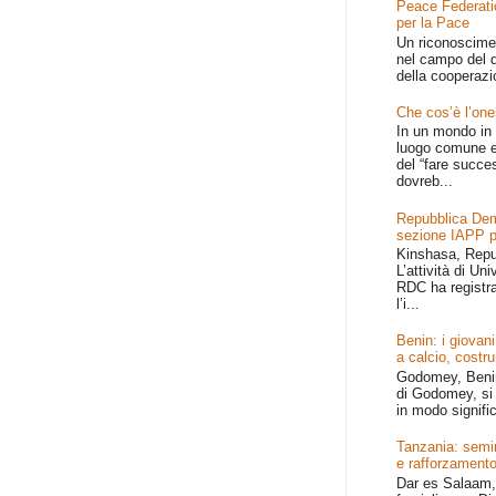
Peace Federati
per la Pace
Un riconoscime
nel campo del d
della cooperazi
Che cos’è l’one
In un mondo in 
luogo comune e
del “fare succe
dovreb...
Repubblica Dem
sezione IAPP p
Kinshasa, Repu
L’attività di Un
RDC ha registr
l’i...
Benin: i giovani
a calcio, costru
Godomey, Benin 
di Godomey, si 
in modo signific
Tanzania: semin
e rafforzamento
Dar es Salaam, 