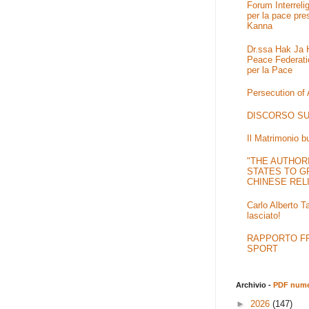
Forum Interrel
per la pace pre
Kanna
Dr.ssa Hak Ja H
Peace Federati
per la Pace
Persecution of
DISCORSO SU
Il Matrimonio b
"THE AUTHOR
STATES TO G
CHINESE REL
Carlo Alberto T
lasciato!
RAPPORTO FRA
SPORT
Archivio -
PDF numer
►
2026
(147)