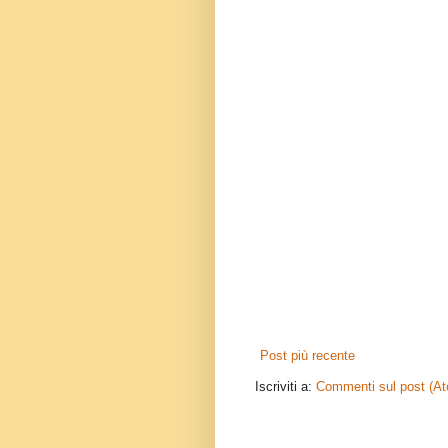
Post più recente
Iscriviti a:
Commenti sul post (A