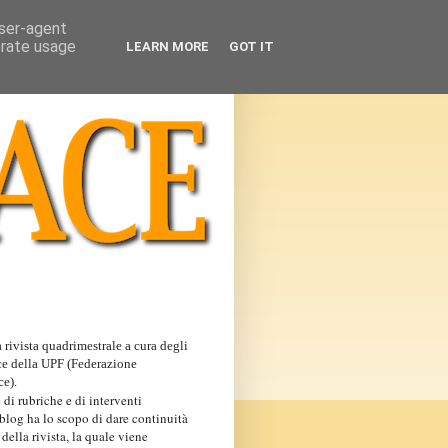
user-agent
erate usage
LEARN MORE
GOT IT
 rivista quadrimestrale a cura degli
ce della UPF (Federazione
ce).
 di rubriche e di interventi
 blog ha lo scopo di dare continuità
 della rivista, la quale viene