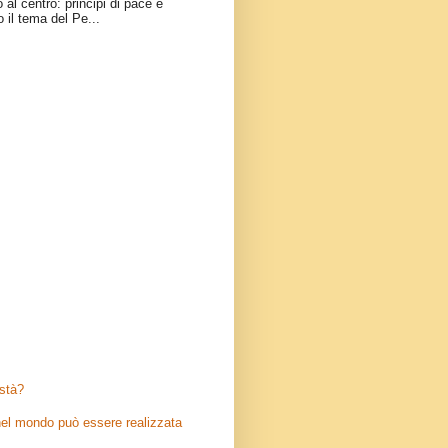
 al centro: principi di pace e
o il tema del Pe...
stà?
el mondo può essere realizzata