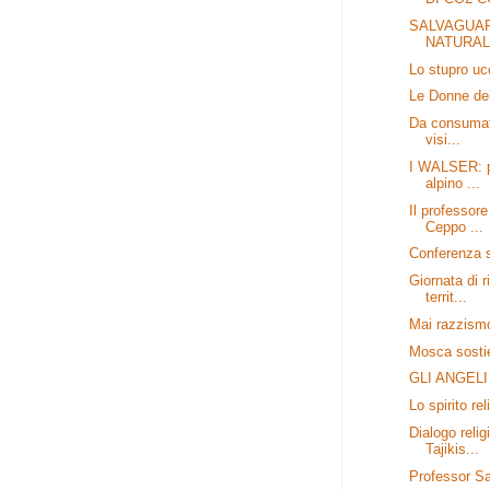
SALVAGUAR
NATURAL
Lo stupro uc
Le Donne del
Da consumator
visi...
I WALSER: pa
alpino ...
Il professor
Ceppo ...
Conferenza s
Giornata di r
territ...
Mai razzism
Mosca sostie
GLI ANGELI
Lo spirito rel
Dialogo relig
Tajikis...
Professor S