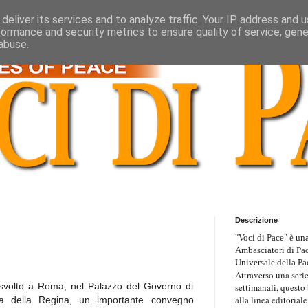
deliver its services and to analyze traffic. Your IP address and 
formance and security metrics to ensure quality of service, gen
abuse.
Descrizione
"Voci di Pace" è una
Ambasciatori di Pa
Universale della Pa
Attraverso una serie
svolto a Roma, nel Palazzo del Governo di
settimanali, questo
alla linea editoriale
ala della Regina, un importante convegno