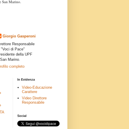
a e San Marino.
articoli dei collaboratori,
ro degli autori e non
presenta la linea editoriale che
indipendente”.
Giorgio Gasperoni
irettore Responsabile
i "Voci di Pace"
residente della UPF
 San Marino.
profilo completo
In Evidenza
Video-Educazione
Carattere
P
Video Direttore
Responsabile
P
ETA
Social