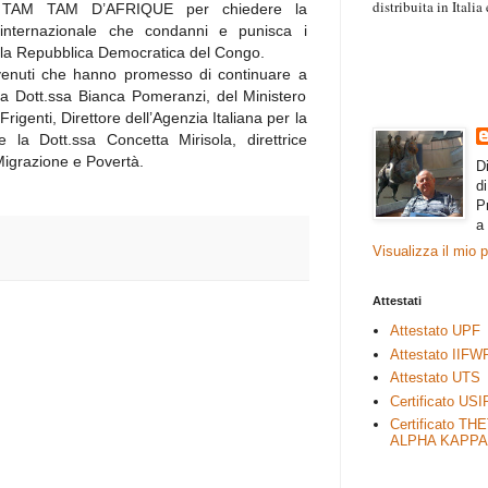
distribuita in Itali
ne TAM TAM D’AFRIQUE per chiedere la
“Il contenuto degli 
 internazionale che condanni e punisca i
esprimono il pensie
nella Repubblica Democratica del Congo.
necessariamente rap
tervenuti che hanno promesso di continuare a
rimane autonoma e 
 la Dott.ssa Bianca Pomeranzi, del Ministero
 Frigenti, Direttore dell’Agenzia Italiana per la
 la Dott.ssa Concetta Mirisola, direttrice
 Migrazione e Povertà.
D
d
P
a
Visualizza il mio 
Attestati
Attestato UPF
Attestato IIFW
Attestato UTS
Certificato USI
Certificato TH
ALPHA KAPPA