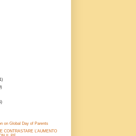
1)
9)
6)
n on Global Day of Parents
LE CONTRASTARE L’AUMENTO
N IL PE...