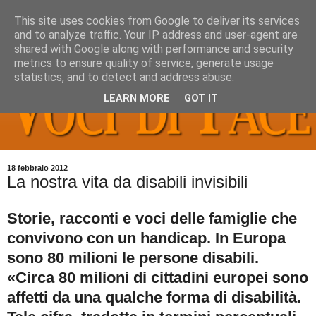
This site uses cookies from Google to deliver its services
and to analyze traffic. Your IP address and user-agent are
shared with Google along with performance and security
metrics to ensure quality of service, generate usage
statistics, and to detect and address abuse.
LEARN MORE
GOT IT
18 febbraio 2012
La nostra vita da disabili invisibili
Storie, racconti e voci delle famiglie che
convivono con un handicap. In Europa
sono 80 milioni le persone disabili.
«Circa 80 milioni di cittadini europei sono
affetti da una qualche forma di disabilità.