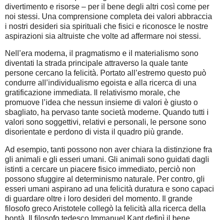
divertimento e risorse – per il bene degli altri così come per
noi stessi. Una comprensione completa dei valori abbraccia
i nostri desideri sia spirituali che fisici e riconosce le nostre
aspirazioni sia altruiste che volte ad affermare noi stessi.
Nell’era moderna, il pragmatismo e il materialismo sono
diventati la strada principale attraverso la quale tante
persone cercano la felicità. Portato all’estremo questo può
condurre all’individualismo egoista e alla ricerca di una
gratificazione immediata. Il relativismo morale, che
promuove l’idea che nessun insieme di valori è giusto o
sbagliato, ha pervaso tante società moderne. Quando tutti i
valori sono soggettivi, relativi e personali, le persone sono
disorientate e perdono di vista il quadro più grande.
Ad esempio, tanti possono non aver chiara la distinzione fra
gli animali e gli esseri umani. Gli animali sono guidati dagli
istinti a cercare un piacere fisico immediato, perciò non
possono sfuggire al determinismo naturale. Per contro, gli
esseri umani aspirano ad una felicità duratura e sono capaci
di guardare oltre i loro desideri del momento. Il grande
filosofo greco Aristotele collegò la felicità alla ricerca della
bontà. Il filosofo tedesco Immanuel Kant definì il bene