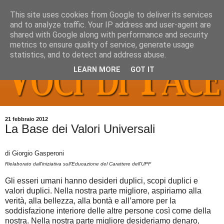
This site uses cookies from Google to deliver its services
and to analyze traffic. Your IP address and user-agent are
shared with Google along with performance and security
metrics to ensure quality of service, generate usage
statistics, and to detect and address abuse.
LEARN MORE
GOT IT
21 febbraio 2012
La Base dei Valori Universali
di Giorgio Gasperoni
Rielaborato dall'iniziativa sull'Educazione del Carattere dell'UPF
Gli esseri umani hanno desideri duplici, scopi duplici e
valori duplici. Nella nostra parte migliore, aspiriamo alla
verità, alla bellezza, alla bontà e all’amore per la
soddisfazione interiore delle altre persone così come della
nostra. Nella nostra parte migliore desideriamo denaro,