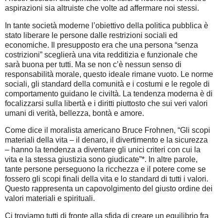
aspirazioni sia altruiste che volte ad affermare noi stessi.
In tante società moderne l’obiettivo della politica pubblica è
stato liberare le persone dalle restrizioni sociali ed
economiche. Il presupposto era che una persona “senza
costrizioni” sceglierà una vita redditizia e funzionale che
sarà buona per tutti. Ma se non c’è nessun senso di
responsabilità morale, questo ideale rimane vuoto. Le norme
sociali, gli standard della comunità e i costumi e le regole di
comportamento guidano le civiltà. La tendenza moderna è di
focalizzarsi sulla libertà e i diritti piuttosto che sui veri valori
umani di verità, bellezza, bontà e amore.
Come dice il moralista americano Bruce Frohnen, “Gli scopi
materiali della vita – il denaro, il divertimento e la sicurezza
– hanno la tendenza a diventare gli unici criteri con cui la
vita e la stessa giustizia sono giudicate”*. In altre parole,
tante persone perseguono la ricchezza e il potere come se
fossero gli scopi finali della vita e lo standard di tutti i valori.
Questo rappresenta un capovolgimento del giusto ordine dei
valori materiali e spirituali.
Ci troviamo tutti di fronte alla sfida di creare un equilibrio fra