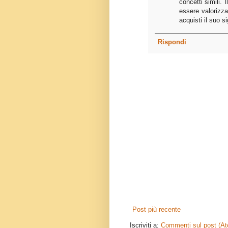
concetti simili.
essere valorizz
acquisti il suo si
Rispondi
Post più recente
Iscriviti a:
Commenti sul post (A