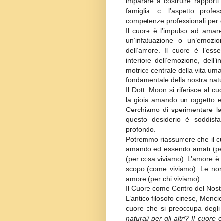
imparare a costruire rapporti 
famiglia. c. l’aspetto profe
competenze professionali per d
Il cuore è l’impulso ad amar
un’infatuazione o un’emozi
dell’amore. Il cuore è l’es
interiore dell’emozione, dell’i
motrice centrale della vita uman
fondamentale della nostra nat
Il Dott. Moon si riferisce al c
la gioia amando un oggetto e
Cerchiamo di sperimentare 
questo desiderio è soddisfa
profondo.
Potremmo riassumere che il cuor
amando ed essendo amati (perc
(per cosa viviamo). L’amore è 
scopo (come viviamo). Le norm
amore (per chi viviamo).
Il Cuore come Centro del Nost
L’antico filosofo cinese, Menci
cuore che si preoccupa degli 
naturali per gli altri? Il cuore