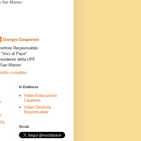
a e San Marino.
articoli dei collaboratori,
ro degli autori e non
presenta la linea editoriale che
indipendente”.
Giorgio Gasperoni
irettore Responsabile
i "Voci di Pace"
residente della UPF
 San Marino.
profilo completo
In Evidenza
Video-Educazione
Carattere
P
Video Direttore
Responsabile
P
ETA
Social