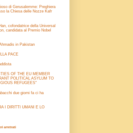
igioso di Gerusalemme: Preghiera
sso la Chiesa delle Nozze Kafr
an, cofondatrice della Universal
on, candidata al Premio Nobel
 Ahmadis in Pakistan
LLA PACE
uddista
ITIES OF THE EU MEMBER
RANT POLITICAL ASYLUM TO
IGIOUS REFUGEES"
abacchi due giorni fa ci ha
 I DIRITTI UMANI E LO
i arretrati