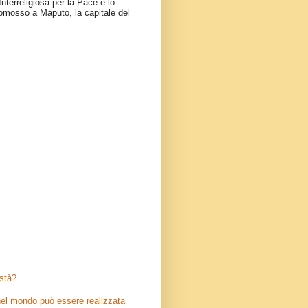
nterreligiosa per la Pace e lo
omosso a Maputo, la capitale del
stà?
el mondo può essere realizzata