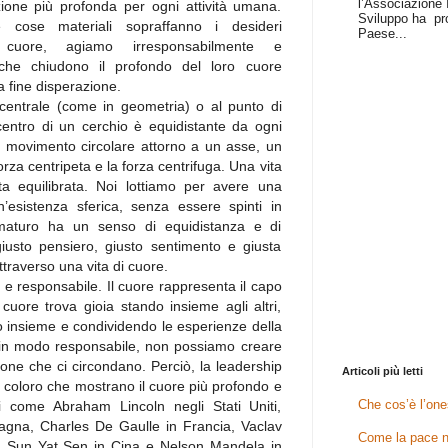
l’Associazione I
zione più profonda per ogni attività umana.
Sviluppo ha pr
 cose materiali sopraffanno i desideri
Paese...
 cuore, agiamo irresponsabilmente e
che chiudono il profondo del loro cuore
 fine disperazione.
o centrale (come in geometria) o al punto di
l centro di un cerchio è equidistante da ogni
l movimento circolare attorno a un asse, un
forza centripeta e la forza centrifuga. Una vita
ita equilibrata. Noi lottiamo per avere una
n’esistenza sferica, senza essere spinti in
 maturo ha un senso di equidistanza e di
l giusto pensiero, giusto sentimento e giusta
traverso una vita di cuore.
e e responsabile. Il cuore rappresenta il capo
l cuore trova gioia stando insieme agli altri,
 insieme e condividendo le esperienze della
o in modo responsabile, non possiamo creare
one che ci circondano. Perciò, la leadership
Articoli più letti
 coloro che mostrano il cuore più profondo e
Che cos’è l’one
ci come Abraham Lincoln negli Stati Uniti,
tagna, Charles De Gaulle in Francia, Vaclav
Come la pace n
, Sun Yat Sen in Cina e Nelson Mandela in