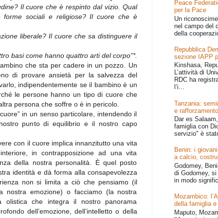
Peace Federati
udine? Il cuore che è respinto dal vizio. Qual
per la Pace
e forme sociali e religiose? Il cuore che è
Un riconoscime
nel campo del d
della cooperazi
ione liberale? Il cuore che sa distinguere il
Repubblica Dem
ro basi come hanno quattro arti del corpo”*.
sezione IAPP p
bambino che sta per cadere in un pozzo. Un
Kinshasa, Repu
L’attività di Un
o di provare ansietà per la salvezza del
RDC ha registr
lvarlo, indipendentemente se il bambino è un
l’i...
ché le persone hanno un tipo di cuore che
Tanzania: semin
altra persona che soffre o è in pericolo.
e rafforzamento
cuore” in un senso particolare, intendendo il
Dar es Salaam, 
nostro punto di equilibrio e il nostro capo
famiglia con Dio
servizio" è stat
ivere con il cuore implica innanzitutto una vita
Benin: i giovani
nteriore, in contrapposizione ad una vita
a calcio, costru
senza della nostra personalità. È quel posto
Godomey, Benin 
stra identità e dà forma alla consapevolezza
di Godomey, si 
in modo signific
rienza non si limita a ciò che pensiamo (il
 (la nostra emozione) o facciamo (la nostra
Mozambico: l’Afr
a olistica che integra il nostro panorama
della famiglia e
rofondo dell’emozione, dell’intelletto o della
Maputo, Mozamb