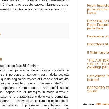
ché incarnano questo cuore. Hanno cercato
Forum Interrel
aestri, genitori e leader per le loro nazioni.
per la pace pre
Kanna
Dr.ssa Hak Ja H
Peace Federati
per la Pace
e
Persecution of
DISCORSO SU
Il Matrimonio b
48
"THE AUTHOR
STATES TO G
asperoni da Max Bil Rimini 1
CHINESE REL
ettro del panorama della ricerca condotta e
erso il percorso citato dei maestri della società
Carlo Alberto T
uesta pagina dei Voices of Peace e dell'attività
lasciato!
aggio evolutivo della coscienza dell'uomo
RAPPORTO FRA
sperienze ripetute sotto i vari profili storici
SPORT
ha l'opportunità di interagire in modo diretto e
tteri e le caratteristiche delle varie comunità,
na sorta di condivisione per l'umana necessità di
Archivio -
PDF numer
si incontrare . Il progressivo annullamento del