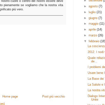
►
settembre
(
 Il nostro cuore o centro del nostro essere deve
ato pienamente se vogliamo che la nostra vita
►
agosto
(7)
gnificato più vero.
►
luglio
(21)
►
giugno
(7)
►
maggio
(11)
►
aprile
(14)
►
marzo
(26)
▼
febbraio
(18
La coscienz
2012. I nodi
Quale relazio
de...
I problemi de
Usare bene le
La Base dei 
La Salute e l
La nostra vita
Dialogo Inter
Home page
Post più vecchio
Unite
tom)