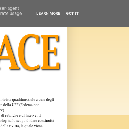
user-agent
erate usage
LEARN MORE
GOT IT
 rivista quadrimestrale a cura degli
ce della UPF (Federazione
ce).
 di rubriche e di interventi
 blog ha lo scopo di dare continuità
 della rivista, la quale viene