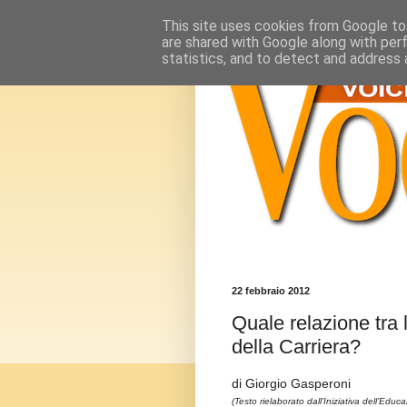
This site uses cookies from Google to 
are shared with Google along with per
statistics, and to detect and address 
22 febbraio 2012
Quale relazione tra 
della Carriera?
di Giorgio Gasperoni
(Testo rielaborato dall’Iniziativa dell’Edu