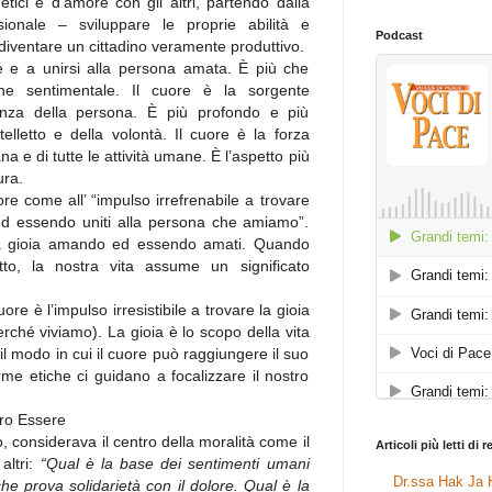
etici e d’amore con gli altri, partendo dalla
ssionale – sviluppare le proprie abilità e
Podcast
iventare un cittadino veramente produttivo.
e e a unirsi alla persona amata. È più che
one sentimentale. Il cuore è la sorgente
senza della persona. È più profondo e più
ntelletto e della volontà. Il cuore è la forza
a e di tutte le attività umane. È l’aspetto più
ura.
uore come all’ “impulso irrefrenabile a trovare
d essendo uniti alla persona che amiamo”.
la gioia amando ed essendo amati. Quando
tto, la nostra vita assume un significato
e è l’impulso irresistibile a trovare la gioia
hé viviamo). La gioia è lo scopo della vita
il modo in cui il cuore può raggiungere il suo
e etiche ci guidano a focalizzare il nostro
ro Essere
o, considerava il centro della moralità come il
Articoli più letti di 
altri:
“Qual è la base dei sentimenti umani
Dr.ssa Hak Ja H
 che prova solidarietà con il dolore. Qual è la