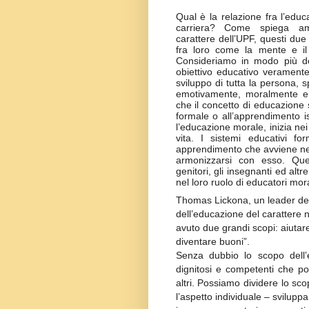
Qual è la relazione fra l’educ
carriera? Come spiega ampi
carattere dell’UPF, questi due
fra loro come la mente e il 
Consideriamo in modo più det
obiettivo educativo veramente
sviluppo di tutta la persona, 
emotivamente, moralmente e i
che il concetto di educazione s
formale o all’apprendimento is
l’educazione morale, inizia nei
vita. I sistemi educativi fo
apprendimento che avviene nell
armonizzarsi con esso. Que
genitori, gli insegnanti ed alt
nel loro ruolo di educatori mora
Thomas Lickona, un leader d
dell’educazione del carattere ne
avuto due grandi scopi: aiutare
diventare buoni”.
Senza dubbio lo scopo dell’
dignitosi e competenti che po
altri. Possiamo dividere lo scop
l’aspetto individuale – svilupp