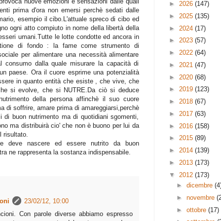
provoca nuove emozioni e sensazioni dalle quali
►
2026
(147)
nti prima d'ora non emersi perchè sedati dalle
►
2025
(135)
mario, esempio il cibo.L'attuale spreco di cibo ed
gno ogni atto compiuto in nome della libertà della
►
2024
(17)
i esseri umani.Tutte le lotte condotte ed ancora in
►
2023
(57)
tione di fondo : la fame come strumento di
►
2022
(64)
sociale per alimentare una necessità alimentare
al consumo dalla quale misurare la capacità di
►
2021
(47)
 un paese. Ora il cuore esprime una potenzialità
►
2020
(68)
ssere in quanto entità che esiste , che vive, che
►
2019
(123)
he si evolve, che si NUTRE.Da ciò si deduce
nutrimento della persona affinchè il suo cuore
►
2018
(67)
ma di soffrire, amare prima di amareggiarsi,perchè
►
2017
(63)
si di buon nutrimento ma di quotidiani sgomenti,
ono ma distribuirà cio' che non è buono per lui da
►
2016
(158)
 risultato.
►
2015
(89)
ce deve nascere ed essere nutrito da buon
►
2014
(139)
tra ne rappresenta la sostanza indispensabile.
►
2013
(173)
▼
2012
(173)
►
dicembre
(4
►
novembre
(
oni
23/02/12, 10:00
►
ottobre
(17)
ncioni. Con parole diverse abbiamo espresso