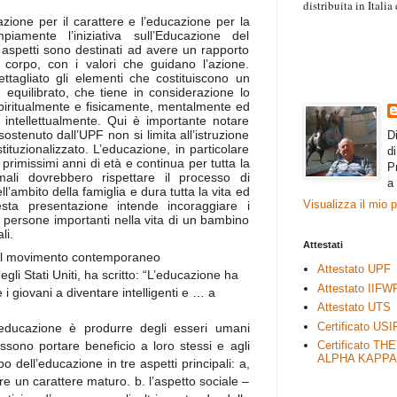
distribuita in Itali
“Il contenuto degli 
azione per il carattere e l’educazione per la
amente l’iniziativa sull’Educazione del
esprimono il pensie
 aspetti sono destinati ad avere un rapporto
necessariamente rap
corpo, con i valori che guidano l’azione.
rimane autonoma e 
tagliato gli elementi che costituiscono un
 equilibrato, che tiene in considerazione lo
spiritualmente e fisicamente, mentalmente ed
ntellettualmente. Qui è importante notare
ostenuto dall’UPF non si limita all’istruzione
D
tituzionalizzato. L’educazione, in particolare
d
 primissimi anni di età e continua per tutta la
P
rmali dovrebbero rispettare il processo di
a
’ambito della famiglia e dura tutta la vita ed
Visualizza il mio 
sta presentazione intende incoraggiare i
re persone importanti nella vita di un bambino
li.
Attestati
el movimento contemporaneo
Attestato UPF
gli Stati Uniti, ha scritto: “L’educazione ha
Attestato IIFW
 i giovani a diventare intelligenti e … a
Attestato UTS
Certificato USI
educazione è produrre degli esseri umani
ssono portare beneficio a loro stessi e agli
Certificato TH
ALPHA KAPPA
o dell’educazione in tre aspetti principali: a,
are un carattere maturo. b. l’aspetto sociale –