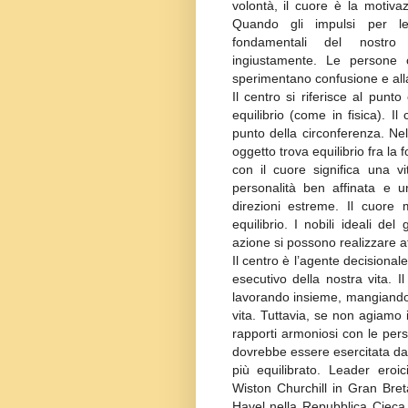
volontà, il cuore è la motiva
Quando gli impulsi per le
fondamentali del nostro
ingiustamente. Le persone 
sperimentano confusione e alla
Il centro si riferisce al punt
equilibrio (come in fisica). I
punto della circonferenza. Ne
oggetto trova equilibrio fra la 
con il cuore significa una v
personalità ben affinata e u
direzioni estreme. Il cuore
equilibrio. I nobili ideali de
azione si possono realizzare at
Il centro è l’agente decisional
esecutivo della nostra vita. I
lavorando insieme, mangiando
vita. Tuttavia, se non agiam
rapporti armoniosi con le pers
dovrebbe essere esercitata da
più equilibrato. Leader eroi
Wiston Churchill in Gran Bre
Havel nella Repubblica Cieca