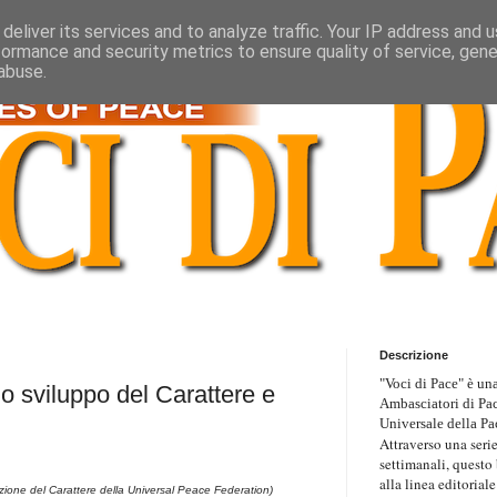
deliver its services and to analyze traffic. Your IP address and 
formance and security metrics to ensure quality of service, gen
abuse.
Descrizione
"Voci di Pace" è una
lo sviluppo del Carattere e
Ambasciatori di Pa
Universale della Pa
Attraverso una serie
settimanali, questo
alla linea editoriale
cazione del Carattere della Universal Peace Federation)