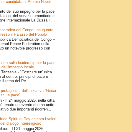
on, candidata al Premio Nobel
nto del suo impegno per la pace
ialogo, del servizio umanitario e
one internazionale La Dr.ssa H...
ocratica del Congo: inaugurata
resso il Palazzo del Popolo
bblica Democratica del Congo –
iversal Peace Federation nella
ato un notevole progresso con
ario sulla leadership per la pace
 dell’impegno locale
Tanzania - "Costruire un'unica
 al centro: principi di pace e
o il tema del Pe...
 protagonisti dell’iniziativa “Gioca
isci la pace”
- Il 24 maggio 2026, nella città
è tenuto un evento che ha unito
ativo due importanti ricorren...
ica Spiritual Day celebra i valori
 del dialogo interreligioso
ico - I l 31 maggio 2026,