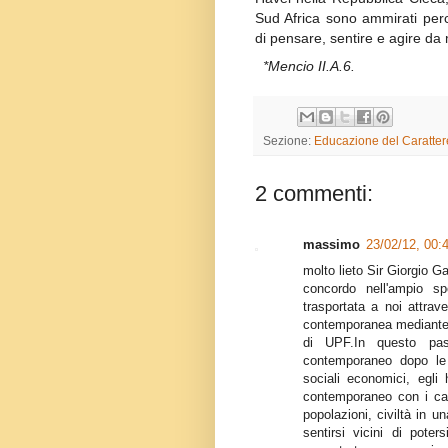
Sud Africa sono ammirati per
di pensare, sentire e agire da m
*Mencio II.A.6.
Sezione:
Educazione del Caratter
2 commenti:
massimo
23/02/12, 00:
molto lieto Sir Giorgio G
concordo nell'ampio sp
trasportata a noi attrav
contemporanea mediante q
di UPF.In questo pass
contemporaneo dopo le e
sociali economici, egli 
contemporaneo con i cara
popolazioni, civiltà in u
sentirsi vicini di poter