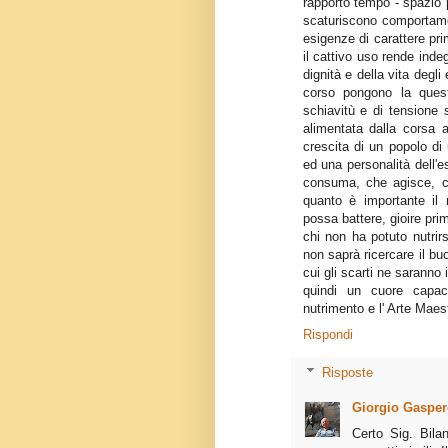
rapporto tempo - spazio 
scaturiscono comportame
esigenze di carattere pri
il cattivo uso rende inde
dignità e della vita degl
corso pongono la ques
schiavitù e di tensione 
alimentata dalla corsa 
crescita di un popolo di
ed una personalità dell'e
consuma, che agisce, c
quanto è importante il 
possa battere, gioire pri
chi non ha potuto nutrir
non saprà ricercare il bu
cui gli scarti ne saranno il
quindi un cuore capa
nutrimento e l' Arte Maes
Rispondi
Risposte
Giorgio Gasper
Certo Sig. Bila