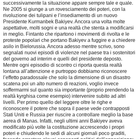
successivamente la situazione appare sempre tale e quale.
Ne 2005 si giunge a un rovesciamento dei poteri, con la
rivoluzione dei tulipani e l’insediamento di un nuovo
Presidente Kurmanbek Bakiyev. Ancora una volta molte
aspettative, molti sogni e una realtà che stenta a modificarsi
in meglio. Fintanto che ripartono i movimenti di rivolta e le
proteste popolari che portano Bakiyev a fuggire e a chiedere
asilo in Bielorussia. Ancora adesso mentre scrivo, sono
segnalati nuovi episodi di violenze nel paese tra i sostenitori
del governo ad interim e quelli del presidente deposto.
Mentre ogni episodio di scontro ci riporta questa realtà
lontana all’attenzione e purtroppo dobbiamo riconoscere
l’effetto paradossale che solo la dimensione di un disastro
scatena poi un alto numero di reazioni, voglio invece
soffermarmi sul quanto sia importante (proprio prendendo la
realtà kyrghisa come esempio) intervenire subito ad altri
livelli. Per primo quello del leggere oltre le righe e
riconoscere il potere che sopra il paese vede contrapposti
Stati Uniti e Russia per riuscire a controllare meglio la base
aerea di Manas. Infatti, negli ultimi anni Bakiyev aveva
modificato più volte la costituzione accrescendo i propri
poteri e chiudendo le sedi di alcuni giornali poco graditi,