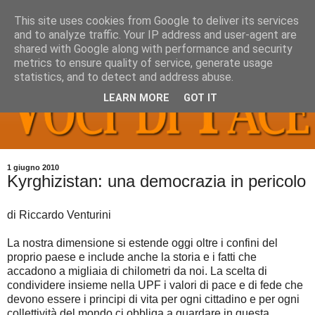
This site uses cookies from Google to deliver its services
and to analyze traffic. Your IP address and user-agent are
shared with Google along with performance and security
metrics to ensure quality of service, generate usage
statistics, and to detect and address abuse.
LEARN MORE
GOT IT
1 giugno 2010
Kyrghizistan: una democrazia in pericolo
di Riccardo Venturini
La nostra dimensione si estende oggi oltre i confini del
proprio paese e include anche la storia e i fatti che
accadono a migliaia di chilometri da noi. La scelta di
condividere insieme nella UPF i valori di pace e di fede che
devono essere i principi di vita per ogni cittadino e per ogni
collettività del mondo ci obbliga a guardare in questa