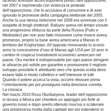
facendo arrestare alcuni esponenti politici dell’opposizione;
nel 2007 e reprimendo con violenza le proteste
dell’opposizione, che lo accusava di corruzione e di aver
ignorato le promesse della campagna elettorale del 2005.
Anche la sua stessa rielezione nel 2008 era avvenuta con il
sospetto di brogli elettorali. Bakiyev aveva nel tempo vissuto
una progressiva sfiducia da parte della Russia (Putin e
Medvedev) per non aver fatto rimuovere come invece aveva
promesso, proprio la base aerea americana a Manas in
territorio del Kirghizistan. All’opposto rinnovando lo scorso
anno la concessione d’uso di Manas agli USA per 10 anni in
cambio di cospicui investimenti economici americani nel
paese. Ora mentre è indispensabile per ogni paese stringere
le alleanze più solide per garantire e promuovere il migliore
sviluppo possibile è altrettanto vero che questa scelta deve
essere fatta in modo collettivo e nell’interesse di tutti.
Quando il potere acceca la vista, occorre ritrovare prima
l’orientamento per poi proseguire nella direzione corretta.
La cronaca
Nel marzo 2010 Roza Otunbaiyeva. leader dell’opposizione
si recava a Mosca per chiedere un appoggio più forte al
governo russo e dopo averlo ottenuto riusciva a scatenare
una progressiva rivolta dalla capitale per poi estendersi in