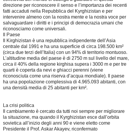
direzione per riconoscere il senso e l’importanza dei recenti
fatti accaduti nella Repubblica del Kyrghizistan e per
intervenire almeno con la nostra mente e la nostra voce per
salvaguardare i diritti e i principi di democrazia umani che
riconosciamo come universali.
Il Paese
Il Kirghizistan è una repubblica indipendente dell’Asia
centrale dal 1991 e ha una superficie di circa 198.500 km²
(circa due terzi dell’Italia) con un 94% di territorio montuoso.
L’altitudine media del paese è di 2750 m sul livello del mare,
circa il 40% della regione kirghisa supera i 3000 m e per tre
quarti è coperta da nevi e ghiacci perenni (viene
riconosciuta come una riserva d’acqua mondiale). Il paese
ha una popolazione complessiva di 4.965.093 abitanti, con
una densità media di 25 abitanti per km².
La crisi politica
Il cambiamento è cercato da tutti noi sempre per migliorare
la situazione, ma quando il Kyrghizistan esce dall’orbita
sovietica all’inizio degli anni 90 e viene eletto come
Presidente il Prof. Askar Akayev, riconfermato