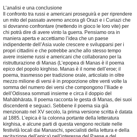
L’analisi e una conclusione
Il confronto tra russi e americani proseguirà e per riprendere
un mito del passato avremo ancora gli Orazi e i Curiazi che
si dovranno confrontare (mettendo in gioco le loro vite) per
chi potrà dire di avere vinto la guerra. Pensiamo ora in
maniera aperta e accettiamo l’idea che un paese
indipendente dell’Asia vuole crescere e svilupparsi per i
propri cittadini e che potrebbe anche allo stesso tempo
avere insieme russi e americani che collaborano per la
ristrutturazione di Manas (L’epopea di Manas è il poema
epico del popolo kirghiso. Manas è il nome dell’eroe; il
poema, trasmesso per tradizione orale, articolato in oltre
mezzo milione di versi è in proporzione oltre venti volte la
somma del numero dei versi che compongono l’Iliade e
dell’Odissea sommati insieme e circa il doppio del
Mahābhārata. Il poema racconta le gesta di Manas, dei suoi
discendenti e seguaci. Sebbene il poema sia già
menzionato nel XV secolo, la prima versione scritta è datata
al 1885. L’epica è la colonna portante della letteratura
kirghisa, e alcune parti di questa vengono recitate nelle
festività locali dai Manaschi, specialisti della lettura e della
recitazione dell’epica) nell’interesse del Paese e del