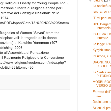
▼
giugno
(17)
: Religious Liberty for Young People Too. (
La società de
azione : libertà di religione anche per i
BIMBO AFRIC
 direttivo del Consiglio Nazionale delle
o 1974.
“Tutti per un
m.com/PDF/Japan/Goto/13.%20NCC%20Statem
UPF Bergamo
Internazio.
 Tragedies of Women “Saved” from the
L'UPF da il 
ini spiacevoli: le tragedie delle donne
Internaz...
ificazione) di Kazuhiro Yonemoto (407
La legge 180 
blishing, 2008
Kyrghizistan
to all'Assemblea di Fondazione
L’Europa, il
e il Rapimento Religioso e la Conversione
DRONI: NUO
tp://www.religiousfreedom.com/index.php?
UCCIDER
icle&id=55&Itemid=30
La Serbia a
RITORNO 
MORBI SOC
VERSO U
Estratto dell
a...
Dodici anni 
Azioni di pr