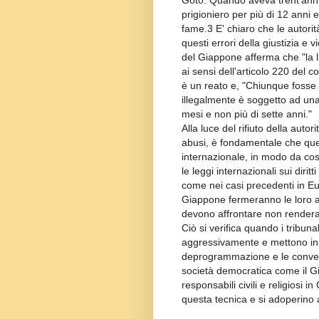
Goto. Quando aveva trent’anni, 
prigioniero per più di 12 anni 
fame.3 E' chiaro che le autorità
questi errori della giustizia e 
del Giappone afferma che "la libe
ai sensi dell'articolo 220 del 
è un reato e, "Chiunque fosse 
illegalmente è soggetto ad una
mesi e non più di sette anni."
Alla luce del rifiuto della auto
abusi, è fondamentale che ques
internazionale, in modo da cos
le leggi internazionali sui diri
come nei casi precedenti in Eu
Giappone fermeranno le loro att
devono affrontare non rendera
Ciò si verifica quando i tribuna
aggressivamente e mettono in c
deprogrammazione e le convers
società democratica come il G
responsabili civili e religiosi
questa tecnica e si adoperino