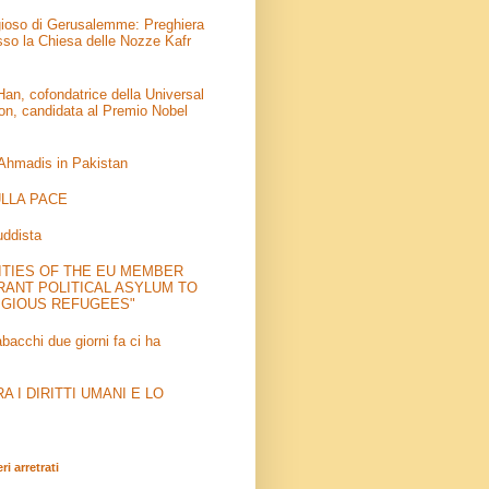
igioso di Gerusalemme: Preghiera
sso la Chiesa delle Nozze Kafr
an, cofondatrice della Universal
on, candidata al Premio Nobel
 Ahmadis in Pakistan
LLA PACE
uddista
ITIES OF THE EU MEMBER
RANT POLITICAL ASYLUM TO
IGIOUS REFUGEES"
abacchi due giorni fa ci ha
 I DIRITTI UMANI E LO
i arretrati