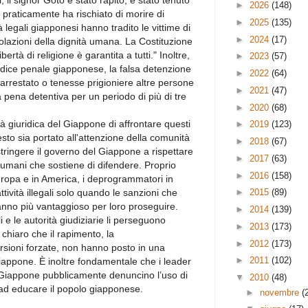
il signor Goto è stato rapito, è stato tenuto
►
2026
(148)
e praticamente ha rischiato di morire di
►
2025
(135)
 legali giapponesi hanno tradito le vittime di
►
2024
(17)
violazioni della dignità umana. La Costituzione
rtà di religione è garantita a tutti." Inoltre,
►
2023
(57)
codice penale giapponese, la falsa detenzione
►
2022
(64)
arrestato o tenesse prigioniere altre persone
►
2021
(47)
 pena detentiva per un periodo di più di tre
►
2020
(68)
rità giuridica del Giappone di affrontare questi
►
2019
(123)
to sia portato all'attenzione della comunità
►
2018
(67)
tringere il governo del Giappone a rispettare
►
2017
(63)
tti umani che sostiene di difendere. Proprio
►
2016
(158)
ropa e in America, i deprogrammatori in
ività illegali solo quando le sanzioni che
►
2015
(89)
nno più vantaggioso per loro proseguire.
►
2014
(139)
li e le autorità giudiziarie li perseguono
►
2013
(173)
hiaro che il rapimento, la
►
2012
(173)
ioni forzate, non hanno posto in una
►
2011
(102)
iappone. È inoltre fondamentale che i leader
 in Giappone pubblicamente denuncino l’uso di
▼
2010
(48)
 ad educare il popolo giapponese.
►
novembre
(