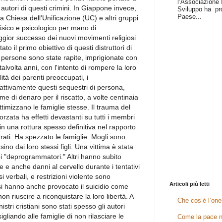
l’Associazione I
 autori di questi crimini. In Giappone invece,
Sviluppo ha pr
Paese...
la Chiesa dell'Unificazione (UC) e altri gruppi
sico e psicologico per mano di
ior successo dei nuovi movimenti religiosi
to il primo obiettivo di questi distruttori di
i persone sono state rapite, imprigionate con
alvolta anni, con l'intento di rompere la loro
ità dei parenti preoccupati, i
tivamente questi sequestri di persona,
 di denaro per il riscatto, a volte centinaia
vittimizzano le famiglie stesse. Il trauma del
rzata ha effetti devastanti su tutti i membri
 in una rottura spesso definitiva nel rapporto
trati. Ha spezzato le famiglie. Mogli sono
ino dai loro stessi figli. Una vittima è stata
oi "deprogrammatori." Altri hanno subito
e e anche danni al cervello durante i tentativi
i verbali, e restrizioni violente sono
Articoli più letti
asi hanno anche provocato il suicidio come
on riuscire a riconquistare la loro libertà. A
Che cos’è l’one
nistri cristiani sono stati spesso gli autori
sigliando alle famiglie di non rilasciare le
Come la pace n