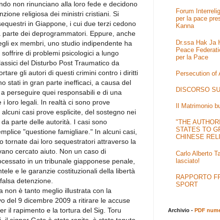
ando non rinunciano alla loro fede e decidono
Forum Interrel
zione religiosa dei ministri cristiani. Si
per la pace pre
sequestri in Giappone, i cui due terzi cedono
Kanna
 da parte dei deprogrammatori. Eppure, anche
Dr.ssa Hak Ja H
egli ex membri, uno studio indipendente ha
Peace Federati
soffrire di problemi psicologici a lungo
per la Pace
lassici del Disturbo Post Traumatico da
tare gli autori di questi crimini contro i diritti
Persecution of
o stati in gran parte inefficaci, a causa del
DISCORSO SU
e a perseguire quei responsabili e di una
 loro legali. In realtà ci sono prove
Il Matrimonio b
in alcuni casi prove esplicite, del sostegno nei
a parte delle autorità. I casi sono
"THE AUTHOR
STATES TO G
plice "questione famigliare." In alcuni casi,
CHINESE REL
o tornate dai loro sequestratori attraverso la
evano cercato aiuto. Non un caso di
Carlo Alberto T
lasciato!
cessato in un tribunale giapponese penale,
e e le garanzie costituzionali della libertà
RAPPORTO FRA
a falsa detenzione.
SPORT
non è tanto meglio illustrata con la
yo del 9 dicembre 2009 a ritirare le accuse
er il rapimento e la tortura del Sig. Toru
Archivio -
PDF numer