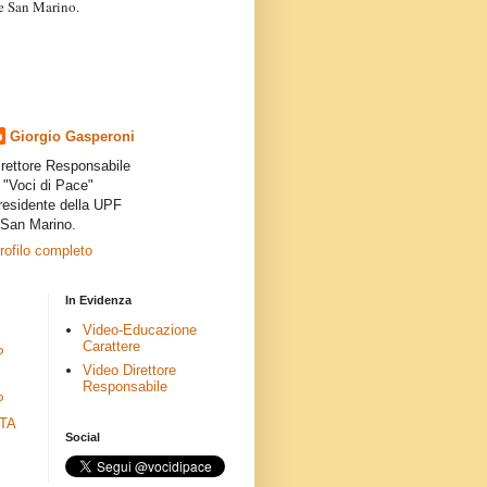
a e San Marino.
articoli dei collaboratori,
ro degli autori e non
presenta la linea editoriale che
indipendente”.
Giorgio Gasperoni
irettore Responsabile
i "Voci di Pace"
residente della UPF
 San Marino.
profilo completo
In Evidenza
Video-Educazione
Carattere
P
Video Direttore
Responsabile
P
ETA
Social