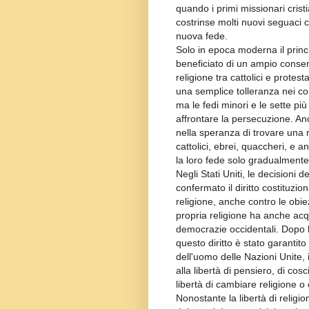
quando i primi missionari cris
costrinse molti nuovi seguaci cr
nuova fede.
Solo in epoca moderna il princi
beneficiato di un ampio consens
religione tra cattolici e prote
una semplice tolleranza nei con
ma le fedi minori e le sette p
affrontare la persecuzione. Anch
nella speranza di trovare una 
cattolici, ebrei, quaccheri, e an
la loro fede solo gradualmente
Negli Stati Uniti, le decisioni
confermato il diritto costituzio
religione, anche contro le obiezi
propria religione ha anche acq
democrazie occidentali. Dopo 
questo diritto è stato garantito 
dell'uomo delle Nazioni Unite, i
alla libertà di pensiero, di cosc
libertà di cambiare religione o c
Nonostante la libertà di religi