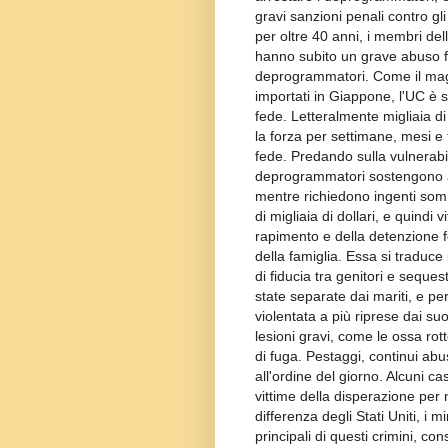
gravi sanzioni penali contro gli
per oltre 40 anni, i membri del
hanno subito un grave abuso fi
deprogrammatori. Come il magg
importati in Giappone, l'UC è sta
fede. Letteralmente migliaia d
la forza per settimane, mesi e t
fede. Predando sulla vulnerabil
deprogrammatori sostengono at
mentre richiedono ingenti somme
di migliaia di dollari, e quindi 
rapimento e della detenzione fo
della famiglia. Essa si traduce
di fiducia tra genitori e seques
state separate dai mariti, e pers
violentata a più riprese dai su
lesioni gravi, come le ossa rott
di fuga. Pestaggi, continui abus
all'ordine del giorno. Alcuni c
vittime della disperazione per n
differenza degli Stati Uniti, i mi
principali di questi crimini, con