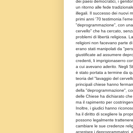
dei paesi democratici, i genitor
un ritorno alle fede tradizionale
illegali. Il successo dei nuovi m
primi anni '70 testimonia l'em
"deprogrammazione", con una te
cervello" che ha cercato, senza
problemi di libertà religiosa. 
religioni non facevano parte d
erano stati manipolati da "pers
giustificate ad assumere depro
credenti, li imprigionaserro cont
a cui avevano aderito. Negli S
è stato portata a termine da qu
teoria del "lavaggio del cervello
principali chiese hanno fermam
della "deprogrammazione", come
delle Chiese ha dichiarato che 
ma il rapimento per costringere
Inoltre, i giudici hanno ricono
ha il diritto di scegliere la pro
possono legalmente trattenere u
cambiare le sue credenze religi
arrestare i deprogrammatori, en