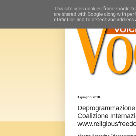
This site uses cookies from Google to 
are shared with Google along with per
statistics, and to detect and address 
1 giugno 2010
Deprogrammazione i
Coalizione Internazi
www.religiousfreed