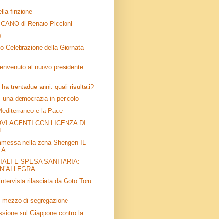
lla finzione
ANO di Renato Piccioni
o”
 Celebrazione della Giornata
..
benvenuto al nuovo presidente
ha trentadue anni: quali risultati?
: una democrazia in pericolo
 Mediterraneo e la Pace
VI AGENTI CON LICENZA DI
E.
mmessa nella zona Shengen IL
A...
IALI E SPESA SANITARIA:
N’ALLEGRA...
’intervista rilasciata da Goto Toru
e mezzo di segregazione
essione sul Giappone contro la