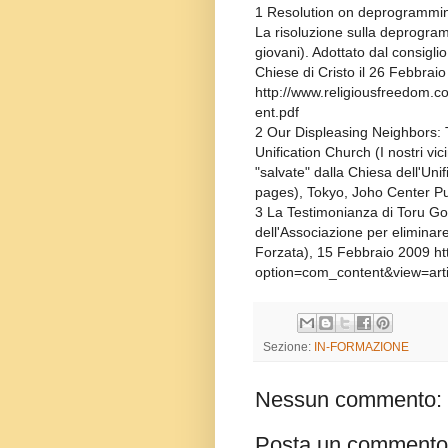
1 Resolution on deprogramming
La risoluzione sulla deprogramm
giovani). Adottato dal consiglio
Chiese di Cristo il 26 Febbrai
http://www.religiousfreedo
ent.pdf
2 Our Displeasing Neighbors:
Unification Church (I nostri vic
"salvate" dalla Chiesa dell'Un
pages), Tokyo, Joho Center Pu
3 La Testimonianza di Toru Go
dell'Associazione per eliminar
Forzata), 15 Febbraio 2009 ht
option=com_content&view=art
Sezione:
IN-FORMAZIONE
Nessun commento:
Posta un commento