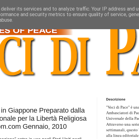
deliver its services and to analyze traffic. Your IP address and 
formance and security metrics to ensure quality of service, gen
abuse.
Descrizione
"Voci di Pace" è una
n Giappone Preparato dalla
Ambasciatori di Pa
onale per la Libertà Religiosa
Universale della Pa
Attraverso una serie
om.com Gennaio, 2010
settimanali, questo
alla linea editoriale