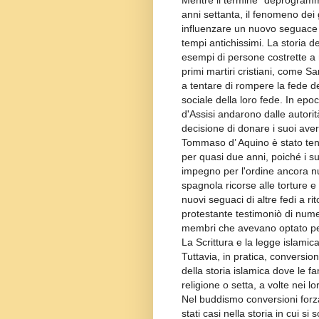
Mentre il termine "deprogramma
anni settanta, il fenomeno dei g
influenzare un nuovo seguace 
tempi antichissimi. La storia de
esempi di persone costrette a r
primi martiri cristiani, come S
a tentare di rompere la fede dei 
sociale della loro fede. In epo
d'Assisi andarono dalle autorità 
decisione di donare i suoi ave
Tommaso d’ Aquino è stato tenut
per quasi due anni, poiché i s
impegno per l'ordine ancora n
spagnola ricorse alle torture e 
nuovi seguaci di altre fedi a ri
protestante testimoniò di nume
membri che avevano optato per
La Scrittura e la legge islamica
Tuttavia, in pratica, conversio
della storia islamica dove le fami
religione o setta, a volte nei 
Nel buddismo conversioni forzat
stati casi nella storia in cui s