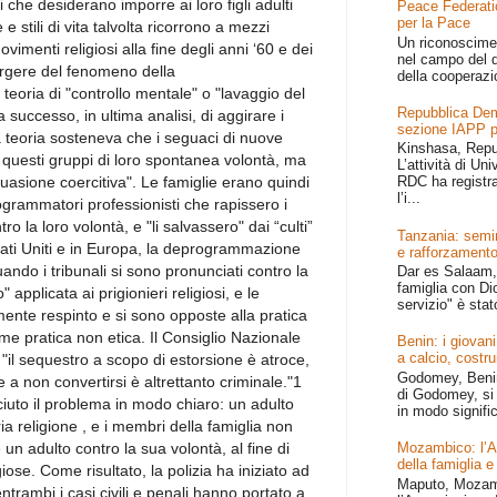
i che desiderano imporre ai loro figli adulti
Peace Federati
per la Pace
 e stili di vita talvolta ricorrono a mezzi
Un riconoscime
ovimenti religiosi alla fine degli anni ‘60 e dei
nel campo del d
ergere del fenomeno della
della cooperazi
oria di "controllo mentale" o "lavaggio del
Repubblica Dem
 successo, in ultima analisi, di aggirare i
sezione IAPP p
La teoria sosteneva che i seguaci di nuove
Kinshasa, Repu
i questi gruppi di loro spontanea volontà, ma
L’attività di Un
uasione coercitiva". Le famiglie erano quindi
RDC ha registr
l’i...
grammatori professionisti che rapissero i
ro la loro volontà, e "li salvassero" dai “culti”
Tanzania: semin
tati Uniti e in Europa, la deprogrammazione
e rafforzamento
ando i tribunali si sono pronunciati contro la
Dar es Salaam, 
famiglia con Dio
" applicata ai prigionieri religiosi, e le
servizio" è stat
ente respinto e si sono opposte alla pratica
 pratica non etica. Il Consiglio Nazionale
Benin: i giovani
a calcio, costru
"il sequestro a scopo di estorsione è atroce,
Godomey, Benin 
 a non convertirsi è altrettanto criminale."1
di Godomey, si 
sciuto il problema in modo chiaro: un adulto
in modo signific
pria religione , e i membri della famiglia non
n adulto contro la sua volontà, al fine di
Mozambico: l’Afr
della famiglia e
ose. Come risultato, la polizia ha iniziato ad
Maputo, Mozamb
trambi i casi civili e penali hanno portato a