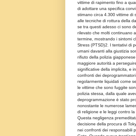
vittime di rapimento fino a qu
di adottare una specifica convin
stimano circa 4.300 vittime di 
alle tecniche di rottura della
se tra questi adesso ci sono d
rilevato che molti continuano a 
termine, mostrando i sintomi c
Stress (PTSD)2. I tentativi di por
umani davanti alla giustizia son
rifiuto della polizia giappones
maggiore autorità a perseguire i
significative della implicita, e 
confronti dei deprogrammatori d
regolarmente liquidati come sem
le vittime che sono fuggite son
polizia stessa, dalla quale av
deprogrammazione è stato pro
nonostante le numerose lamentel
di religione e le leggi contro l
Questa negligenza premeditata 
decisione della procura di Tok
nei confronti dei responsabili p