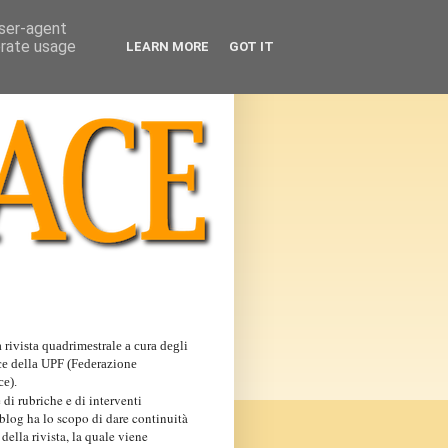
user-agent
erate usage
LEARN MORE
GOT IT
 rivista quadrimestrale a cura degli
ce della UPF (Federazione
ce).
 di rubriche e di interventi
 blog ha lo scopo di dare continuità
 della rivista, la quale viene