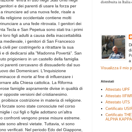
zione" entra in uso negli Stati Uniti negli
distribuita in Itali
enitori e dei parenti di usare la forza per
“Il contenuto degli 
a rinunciare ad una nuova fede, risale a
esprimono il pensie
necessariamente rap
lla religione occidentale contiene molti
rimane autonoma e 
inunciare a una fede ritrovata. I genitori dei
anta Tecla e San Pepetua sono stati tra i primi
loro figli adulti a causa della inaccettabilità
ca medievale, i genitori di San Francesco
D
civili per costringerlo a ritrattare la sua
d
ri e di dedicarsi alla "Madonna Povertà". San
P
o prigioniero in un castello della famiglia
a
uoi parenti cercavano di dissuaderlo dal suo
Visualizza il mio 
uovo dei Domenicani. L'Inquisizione
minacce di morte al fine di influenzare i
Attestati
tornare alla Chiesa cattolica. La Riforma
rose famiglie aspramente divise in qualità di
Attestato UPF
 opposte versioni del cristianesimo.
Attestato IIFW
 proibisce costrizione in materia di religione.
Attestato UTS
ni forzate sono state conosciute nel corso
Certificato USI
glie i cui figli o figlie adottano un'altra
Certificato TH
loro confronti vengono prese misure estreme.
ALPHA KAPPA
e sono altresì vietate. Tuttavia, vi sono
i sono verificati. Nel periodo Edo del Giappone,