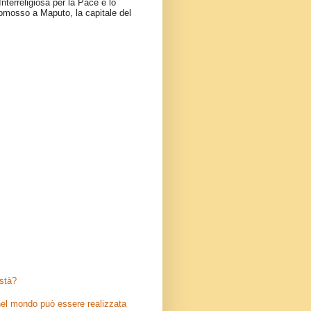
nterreligiosa per la Pace e lo
omosso a Maputo, la capitale del
stà?
el mondo può essere realizzata