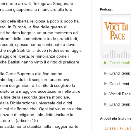
tiani erano arrivati, Tokugawa Shogunate
istiani giapponesi a rinunciare alla loro
Podcast
pio della libertà religiosa a poco a poco ha
o. In Europa, la fine delle guerre di
stanti ha dato luogo in un primo momento ad
fronti delle competizioni tra le grandi fedi,
iù recenti, spesso hanno continuato a dover
e negli Stati Uniti, dove i fedeli sono fuggiti
maggiore libertà, le minoranze come i
che Battisti hanno vinto il diritto di praticare
.
 della Corte Suprema alla fine hanno
nale degli adulti di scegliere una nuova
oni dei genitori, e il diritto di scegliere la
uisito una maggiore accettazione nelle altre
la fine della seconda guerra mondiale,
dalla Dichiarazione universale dei diritti
n cui si afferma che: Ogni individuo ha diritto
ienza e di religione; tale diritto include la
Articoli più letti di 
redo ... (articolo 18).
one saldamente stabilita nella maggior parte
Dr.ssa Hak Ja H