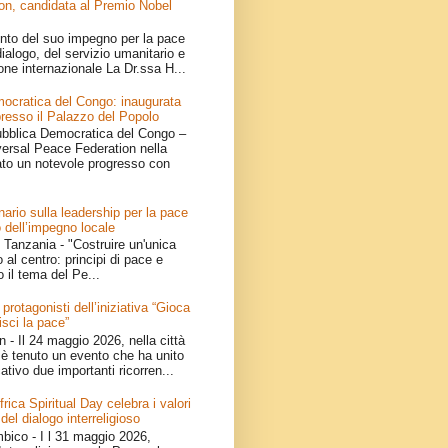
on, candidata al Premio Nobel
nto del suo impegno per la pace
ialogo, del servizio umanitario e
one internazionale La Dr.ssa H...
ocratica del Congo: inaugurata
resso il Palazzo del Popolo
bblica Democratica del Congo –
iversal Peace Federation nella
ato un notevole progresso con
ario sulla leadership per la pace
 dell’impegno locale
Tanzania - "Costruire un'unica
 al centro: principi di pace e
o il tema del Pe...
 protagonisti dell’iniziativa “Gioca
isci la pace”
- Il 24 maggio 2026, nella città
è tenuto un evento che ha unito
ativo due importanti ricorren...
ica Spiritual Day celebra i valori
 del dialogo interreligioso
ico - I l 31 maggio 2026,