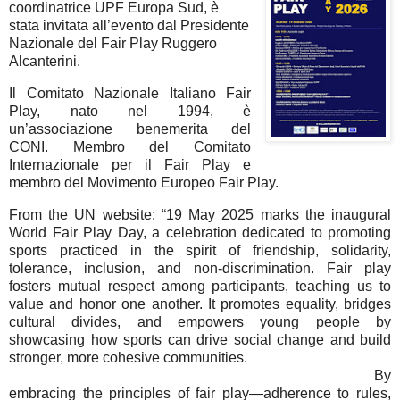
coordinatrice UPF Europa Sud, è
stata invitata all’evento dal Presidente
Nazionale del Fair Play Ruggero
Alcanterini.
Il Comitato Nazionale Italiano Fair
Play, nato nel 1994, è
un’associazione benemerita del
CONI. Membro del Comitato
Internazionale per il Fair Play e
membro del Movimento Europeo Fair Play.
From the UN website: “19 May 2025 marks the inaugural
World Fair Play Day, a celebration dedicated to promoting
sports practiced in the spirit of friendship, solidarity,
tolerance, inclusion, and non-discrimination. Fair play
fosters mutual respect among participants, teaching us to
value and honor one another. It promotes equality, bridges
cultural divides, and empowers young people by
showcasing how sports can drive social change and build
stronger, more cohesive communities.
By
embracing the principles of fair play—adherence to rules,