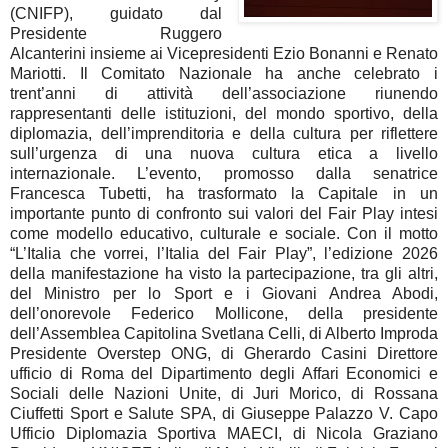
(CNIFP), guidato dal
Presidente Ruggero
Alcanterini insieme ai Vicepresidenti Ezio Bonanni e Renato
Mariotti. Il Comitato Nazionale ha anche celebrato i
trent’anni di attività dell’associazione riunendo
rappresentanti delle istituzioni, del mondo sportivo, della
diplomazia, dell’imprenditoria e della cultura per riflettere
sull’urgenza di una nuova cultura etica a livello
internazionale. L’evento, promosso dalla senatrice
Francesca Tubetti, ha trasformato la Capitale in un
importante punto di confronto sui valori del Fair Play intesi
come modello educativo, culturale e sociale. Con il motto
“L’Italia che vorrei, l’Italia del Fair Play”, l’edizione 2026
della manifestazione ha visto la partecipazione, tra gli altri,
del Ministro per lo Sport e i Giovani Andrea Abodi,
dell’onorevole Federico Mollicone, della presidente
dell’Assemblea Capitolina Svetlana Celli, di Alberto Improda
Presidente Overstep ONG, di Gherardo Casini Direttore
ufficio di Roma del Dipartimento degli Affari Economici e
Sociali delle Nazioni Unite, di Juri Morico, di Rossana
Ciuffetti Sport e Salute SPA, di Giuseppe Palazzo V. Capo
Ufficio Diplomazia Sportiva MAECI, di Nicola Graziano