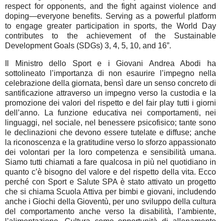
respect for opponents, and the fight against violence and
doping—everyone benefits. Serving as a powerful platform
to engage greater participation in sports, the World Day
contributes to the achievement of the Sustainable
Development Goals (SDGs) 3, 4, 5, 10, and 16”.
Il Ministro dello Sport e i Giovani Andrea Abodi ha
sottolineato l’importanza di non esaurire l’impegno nella
celebrazione della giornata, bensì dare un senso concreto di
santificazione attraverso un impegno verso la custodia e la
promozione dei valori del rispetto e del fair play tutti i giorni
dell’anno. La funzione educativa nei comportamenti, nei
linguaggi, nel sociale, nel benessere psicofisico; tante sono
le declinazioni che devono essere tutelate e diffuse; anche
la riconoscenza e la gratitudine verso lo sforzo appassionato
dei volontari per la loro competenza e sensibilità umana.
Siamo tutti chiamati a fare qualcosa in più nel quotidiano in
quanto c’è bisogno del valore e del rispetto della vita. Ecco
perché con Sport e Salute SPA è stato attivato un progetto
che si chiama Scuola Attiva per bimbi e giovani, includendo
anche i Giochi della Gioventù, per uno sviluppo della cultura
del comportamento anche verso la disabilità, l’ambiente,