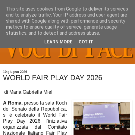
This site uses cookies from Google to deliver its services
and to analyze traffic. Your IP address and user-agent are
shared with Google along with performance and security
metrics to ensure quality of service, generate usage
statistics, and to detect and address abuse.
LEARN MORE
GOT IT
10 giugno 2026
WORLD FAIR PLAY DAY 2026
di Maria Gabriella Mieli
A Roma,
presso la sala Koch
del Senato della Repubblica,
si è celebrato il World Fair
Play Day 2026, l’iniziativa
organizzata dal Comitato
Nazionale Italiano Fair Play