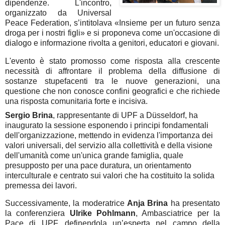
dipendenze. L'incontro,
organizzato da Universal
Peace Federation, s’intitolava «Insieme per un futuro senza
droga per i nostri figli» e si proponeva come un'occasione di
dialogo e informazione rivolta a genitori, educatori e giovani.
L'evento è stato promosso come risposta alla crescente
necessità di affrontare il problema della diffusione di
sostanze stupefacenti tra le nuove generazioni, una
questione che non conosce confini geografici e che richiede
una risposta comunitaria forte e incisiva.
Sergio Brina
, rappresentante di UPF a Düsseldorf, ha
inaugurato la sessione esponendo i principi fondamentali
dell'organizzazione, mettendo in evidenza l'importanza dei
valori universali, del servizio alla collettività e della visione
dell'umanità come un'unica grande famiglia, quale
presupposto per una pace duratura, un orientamento
interculturale e centrato sui valori che ha costituito la solida
premessa dei lavori.
Successivamente, la moderatrice
Anja Brina
ha presentato
la conferenziera
Ulrike Pohlmann
, Ambasciatrice per la
Pace di UPF, definendola un’esperta nel campo della