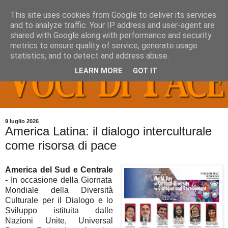
This site uses cookies from Google to deliver its services
and to analyze traffic. Your IP address and user-agent are
shared with Google along with performance and security
metrics to ensure quality of service, generate usage
statistics, and to detect and address abuse.
LEARN MORE
GOT IT
9 luglio 2026
America Latina: il dialogo interculturale
come risorsa di pace
America del Sud e Centrale
-
In occasione della Giornata
Mondiale della Diversità
Culturale per il Dialogo e lo
Sviluppo istituita dalle
Nazioni Unite, Universal