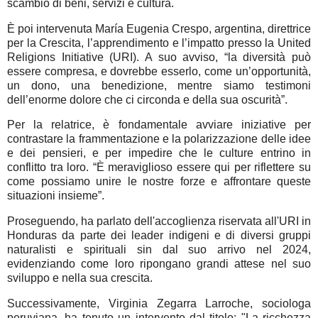
scambio di beni, servizi e cultura.
È poi intervenuta María Eugenia Crespo, argentina, direttrice
per la Crescita, l’apprendimento e l’impatto presso la United
Religions Initiative (URI). A suo avviso, “la diversità può
essere compresa, e dovrebbe esserlo, come un’opportunità,
un dono, una benedizione, mentre siamo testimoni
dell’enorme dolore che ci circonda e della sua oscurità”.
Per la relatrice, è fondamentale avviare iniziative per
contrastare la frammentazione e la polarizzazione delle idee
e dei pensieri, e per impedire che le culture entrino in
conflitto tra loro. “È meraviglioso essere qui per riflettere su
come possiamo unire le nostre forze e affrontare queste
situazioni insieme”.
Proseguendo, ha parlato dell'accoglienza riservata all'URI in
Honduras da parte dei leader indigeni e di diversi gruppi
naturalisti e spirituali sin dal suo arrivo nel 2024,
evidenziando come loro ripongano grandi attese nel suo
sviluppo e nella sua crescita.
Successivamente, Virginia Zegarra Larroche, sociologa
peruviana, ha tenuto un intervento dal titolo: "La ricchezza