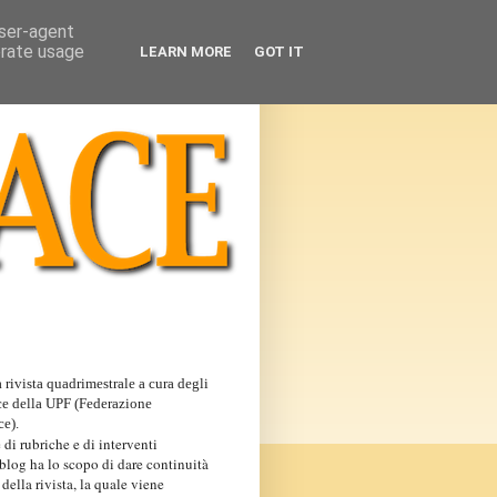
user-agent
erate usage
LEARN MORE
GOT IT
 rivista quadrimestrale a cura degli
ce della UPF (Federazione
ce).
 di rubriche e di interventi
 blog ha lo scopo di dare continuità
 della rivista, la quale viene