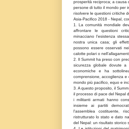
prosperità reciproca; a causa 
persone di tutto il mondo per in
risolvere le questioni critiche d
Asia-Pacifico 2018 - Nepal, co
1.
La comunità mondiale deve
affrontare le questioni cri
minacciano l'esistenza stess
nostra unica casa; gli effet
possono essere osservati nei
calotte polari o nell’allagamento
2.
Il Summit ha preso con preo
sicurezza globale dovute a u
economiche e ha sottolinea
comprensione, accoglienza e di
mondo più pacifico, equo e inc
3.
A questo proposito, il Summi
il processo di pace del Nepal d
i militanti armati hanno con
insieme ai partiti democrat
l'assemblea costituente, ris
ristrutturato lo stato e dato 
del Nepal: un risultato storico
4.
Le istituzioni del matrimon