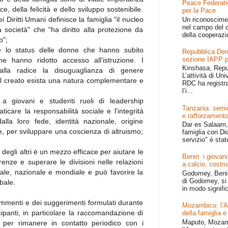
Peace Federati
e, della felicità e dello sviluppo sostenibile.
per la Pace
 Diritti Umani definisce la famiglia "il nucleo
Un riconoscime
nel campo del d
 società" che "ha diritto alla protezione da
della cooperazi
o";
re lo status delle donne che hanno subito
Repubblica Dem
sezione IAPP p
e hanno ridotto accesso all'istruzione. I
Kinshasa, Repu
alla radice la disuguaglianza di genere
L’attività di Un
l creato esista una natura complementare e
RDC ha registr
l’i...
 a giovani e studenti ruoli di leadership
Tanzania: semin
aticare la responsabilità sociale e l'integrità
e rafforzamento
lla loro fede, identità nazionale, origine
Dar es Salaam, 
e, per sviluppare una coscienza di altruismo;
famiglia con Dio
servizio" è stat
e degli altri è un mezzo efficace per aiutare le
Benin: i giovani
erenze e superare le divisioni nelle relazioni
a calcio, costru
iale, nazionale e mondiale e può favorire la
Godomey, Benin 
di Godomey, si 
bale.
in modo signific
ommenti e dei suggerimenti formulati durante
Mozambico: l’Afr
cipanti, in particolare la raccomandazione di
della famiglia e
Maputo, Mozamb
vo per rimanere in contatto periodico con i