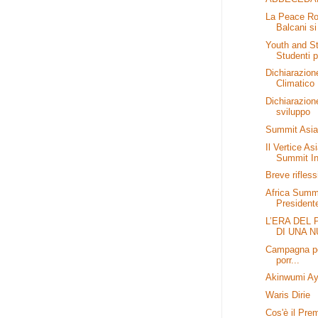
La Peace Roa
Balcani si 
Youth and St
Studenti p
Dichiarazio
Climatico
Dichiarazion
sviluppo
Summit Asia 
Il Vertice As
Summit In
Breve rifles
Africa Summi
Presidente
L’ERA DEL
DI UNA N
Campagna per
porr...
Akinwumi Ay
Waris Dirie
Cos'è il Pr