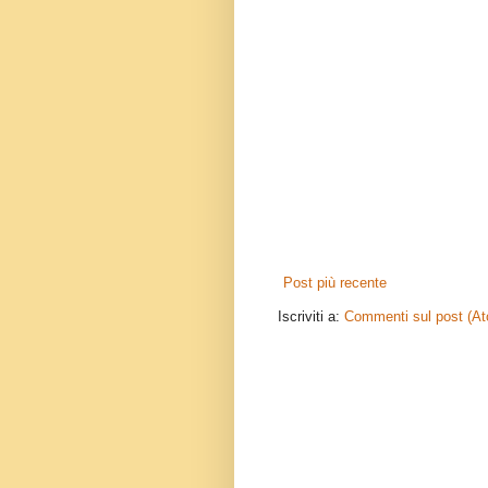
Post più recente
Iscriviti a:
Commenti sul post (A