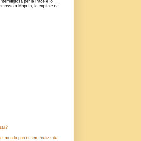
nterreligiosa per la Pace e lo
omosso a Maputo, la capitale del
stà?
el mondo può essere realizzata