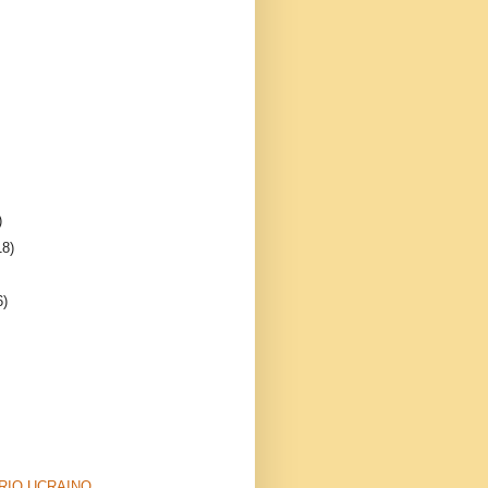
)
18)
6)
RIO UCRAINO