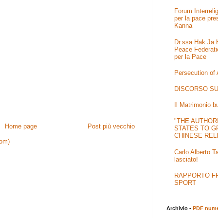
Forum Interrel
per la pace pre
Kanna
Dr.ssa Hak Ja H
Peace Federati
per la Pace
Persecution of
DISCORSO SU
Il Matrimonio b
"THE AUTHOR
Home page
Post più vecchio
STATES TO G
CHINESE REL
tom)
Carlo Alberto T
lasciato!
RAPPORTO FRA
SPORT
Archivio -
PDF numer