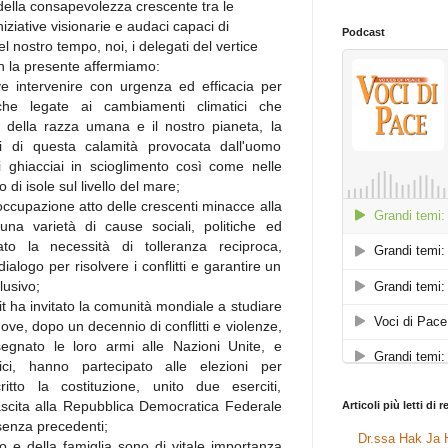
della consapevolezza crescente tra le
iziative visionarie e audaci capaci di
Podcast
el nostro tempo, noi, i delegati del vertice
n la presente affermiamo:
 intervenire con urgenza ed efficacia per
tiche legate ai cambiamenti climatici che
a della razza umana e il nostro pianeta, la
ti di questa calamità provocata dall'uomo
 ghiacciai in scioglimento così come nelle
 di isole sul livello del mare;
ccupazione atto delle crescenti minacce alla
na varietà di cause sociali, politiche ed
to la necessità di tolleranza reciproca,
alogo per risolvere i conflitti e garantire un
lusivo;
t ha invitato la comunità mondiale a studiare
ove, dopo un decennio di conflitti e violenze,
segnato le loro armi alle Nazioni Unite, e
ici, hanno partecipato alle elezioni per
critto la costituzione, unito due eserciti,
nascita alla Repubblica Democratica Federale
Articoli più letti di 
 senza precedenti;
Dr.ssa Hak Ja H
io e della famiglia sono di vitale importanza