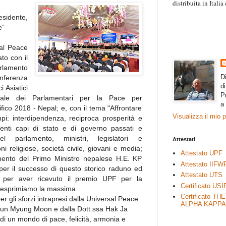
distribuita in Itali
“Il contenuto degli 
sidente,
esprimono il pensie
e”
necessariamente rap
rimane autonoma e 
al Peace
to con il
rlamento
D
nferenza
d
i Asiatici
P
onale dei Parlamentari per la Pace per
a
ifico 2018 - Nepal; e, con il tema "Affrontare
Visualizza il mio 
empi: interdipendenza, reciproca prosperità e
esenti capi di stato e di governo passati e
el parlamento, ministri, legislatori e
Attestati
ni religiose, società civile, giovani e media;
Attestato UPF
imento del Primo Ministro nepalese H.E. KP
Attestato IIFW
per il successo di questo storico raduno ed
Attestato UTS
per aver ricevuto il premio UPF per la
Certificato USI
; esprimiamo la massima
Certificato TH
 gli sforzi intrapresi dalla Universal Peace
ALPHA KAPPA
Sun Myung Moon e dalla Dott.ssa Hak Ja
i un mondo di pace, felicità, armonia e