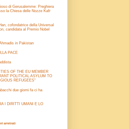
igioso di Gerusalemme: Preghiera
sso la Chiesa delle Nozze Kafr
an, cofondatrice della Universal
on, candidata al Premio Nobel
 Ahmadis in Pakistan
LLA PACE
uddista
ITIES OF THE EU MEMBER
RANT POLITICAL ASYLUM TO
IGIOUS REFUGEES"
abacchi due giorni fa ci ha
 I DIRITTI UMANI E LO
i arretrati