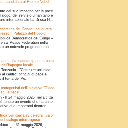
on, candidata al Premio Nobel
nto del suo impegno per la pace
ialogo, del servizio umanitario e
one internazionale La Dr.ssa H...
ocratica del Congo: inaugurata
resso il Palazzo del Popolo
bblica Democratica del Congo –
iversal Peace Federation nella
ato un notevole progresso con
ario sulla leadership per la pace
 dell’impegno locale
Tanzania - "Costruire un'unica
 al centro: principi di pace e
o il tema del Pe...
 protagonisti dell’iniziativa “Gioca
isci la pace”
- Il 24 maggio 2026, nella città
è tenuto un evento che ha unito
ativo due importanti ricorren...
ica Spiritual Day celebra i valori
 del dialogo interreligioso
ico - I l 31 maggio 2026,