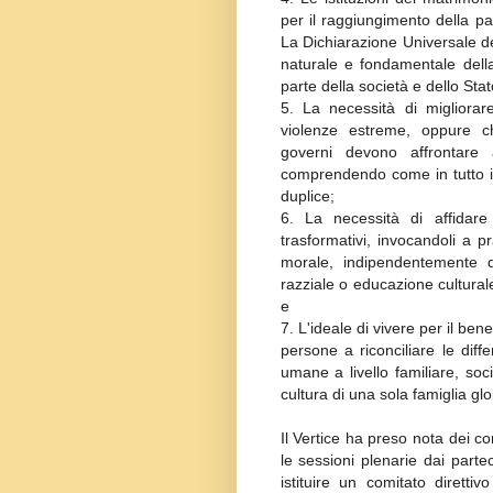
per il raggiungimento della pac
La Dichiarazione Universale dei
naturale e fondamentale della
parte della società e dello Stat
5.
La necessità di migliora
violenze estreme, oppure ch
governi devono affrontare 
comprendendo come in tutto i
duplice;
6.
La necessità di affidare
trasformativi, invocandoli a pr
morale, indipendentemente da
razziale o educazione cultural
e
7.
L'ideale di vivere per il ben
persone a riconciliare le diff
umane a livello familiare, soc
cultura di una sola famiglia glo
Il Vertice ha preso nota dei c
le sessioni plenarie dai parte
istituire un comitato diretti