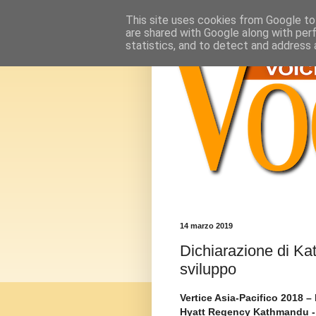
This site uses cookies from Google to 
are shared with Google along with per
statistics, and to detect and address 
14 marzo 2019
Dichiarazione di Ka
sviluppo
Vertice Asia-Pacifico 2018 –
Hyatt Regency Kathmandu - 