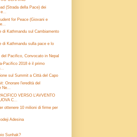
d (Strada della Pace) dei
e...
udent for Peace (Giovani e
e...
ne di Kathmandu sul Cambiamento
e di Kathmandu sulla pace e lo
del Pacifico, Convocato in Nepal
ia-Pacifico 2018 è il primo
...
sione sul Summit a Città del Capo
t: Onorare l'eredità del
 Ne...
 PACIFICO VERSO L’AVVENTO
UOVA C...
 ottenere 10 milioni di firme per
odeji Adesina
emio Sunhak?