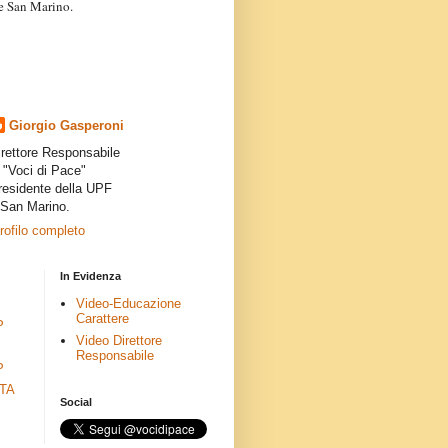
a e San Marino.
articoli dei collaboratori,
ro degli autori e non
presenta la linea editoriale che
indipendente”.
Giorgio Gasperoni
irettore Responsabile
i "Voci di Pace"
residente della UPF
 San Marino.
profilo completo
In Evidenza
Video-Educazione
Carattere
P
Video Direttore
Responsabile
P
ETA
Social