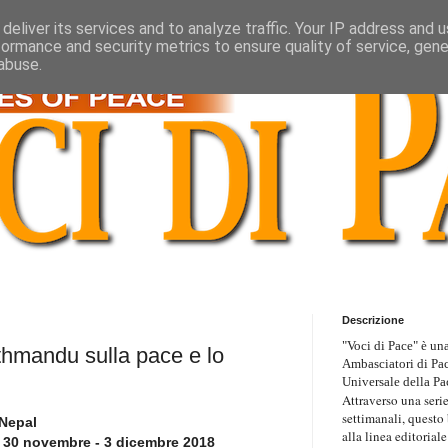
deliver its services and to analyze traffic. Your IP address and 
formance and security metrics to ensure quality of service, gen
abuse.
Descrizione
"Voci di Pace" è una
thmandu sulla pace e lo
Ambasciatori di Pa
Universale della Pa
Attraverso una serie
settimanali, questo
 Nepal
alla linea editoriale
30 novembre - 3 dicembre 2018