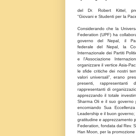
del Dr. Robert Kittel, pre
“Giovani e Studenti per la Pac
Considerando che la Univers
Federation (UPF) ha collabora
governo del Nepal, il Pa
federale del Nepal, la Co
Internazionale dei Partiti Politic
e l'Associazione Internazi
organizzare il vertice Asia-Pac
le sfide critiche dei nostri t
valori universali", erano pr
presenti, rappresentanti d
rappresentanti di organizzazio
apprezzando il totale invest
Sharma Oli e il suo governo 
encomiando Sua Eccellenza 
Leadership e il buon governo
gratitudine e apprezzamento per
Federation, fondata dal Rev. 
Han Moon, per la promozione d