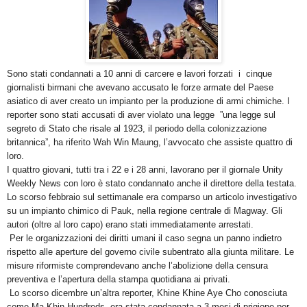
Sono stati condannati a 10 anni di carcere e lavori forzati i cinque
giornalisti birmani che avevano accusato le forze armate del Paese
asiatico di aver creato un impianto per la produzione di armi chimiche. I
reporter sono stati accusati di aver violato una legge ”una legge sul
segreto di Stato che risale al 1923, il periodo della colonizzazione
britannica”, ha riferito Wah Win Maung, l’avvocato che assiste quattro di
loro.
I quattro giovani, tutti tra i 22 e i 28 anni, lavorano per il giornale Unity
Weekly News con loro è stato condannato anche il direttore della testata.
Lo scorso febbraio sul settimanale era comparso un articolo investigativo
su un impianto chimico di Pauk, nella regione centrale di Magway. Gli
autori (oltre al loro capo) erano stati immediatamente arrestati.
Per le organizzazioni dei diritti umani il caso segna un panno indietro
rispetto alle aperture del governo civile subentrato alla giunta militare. Le
misure riformiste comprendevano anche l’abolizione della censura
preventiva e l’apertura della stampa quotidiana ai privati.
Lo scorso dicembre un’altra reporter, Khine Khine Aye Cho conosciuta
come Ma Khin Hundreds, era stata condannata a 3 mesi di prigione per