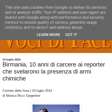
This site uses cookies from Google to deliver its services
and to analyze traffic. Your IP address and user-agent are
shared with Google along with performance and security
metrics to ensure quality of service, generate usage
statistics, and to detect and address abuse.
LEARN MORE
GOT IT
14 luglio 2014
Birmania, 10 anni di carcere ai reporter
che svelarono la presenza di armi
chimiche
Corriere della Sera | 10 luglio 2014
di Monica Ricci Sargentini