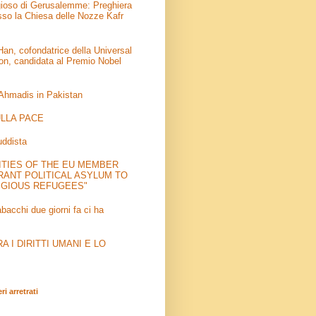
igioso di Gerusalemme: Preghiera
sso la Chiesa delle Nozze Kafr
an, cofondatrice della Universal
on, candidata al Premio Nobel
 Ahmadis in Pakistan
LLA PACE
uddista
ITIES OF THE EU MEMBER
RANT POLITICAL ASYLUM TO
IGIOUS REFUGEES"
abacchi due giorni fa ci ha
 I DIRITTI UMANI E LO
i arretrati