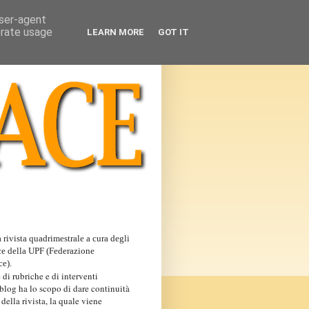
user-agent
erate usage
LEARN MORE
GOT IT
 rivista quadrimestrale a cura degli
ce della UPF (Federazione
ce).
 di rubriche e di interventi
 blog ha lo scopo di dare continuità
 della rivista, la quale viene