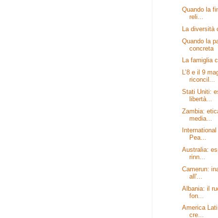
Quando la fi
reli...
La diversità
Quando la pa
concreta
La famiglia 
L’8 e il 9 m
riconcil...
Stati Uniti: 
libertà...
Zambia: etic
media...
International
Pea...
Australia: es
rinn...
Camerun: ina
all'...
Albania: il r
fon...
America Latin
cre...