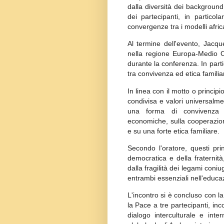
dalla diversità dei background,
dei partecipanti, in partico
convergenze tra i modelli africa
Al termine dell'evento, Jacq
nella regione Europa-Medio Or
durante la conferenza. In parti
tra convivenza ed etica familia
In linea con il motto o princip
condivisa e valori universalme
una forma di convivenza b
economiche, sulla cooperazione
e su una forte etica familiare.
Secondo l'oratore, questi pri
democratica e della fraternit
dalla fragilità dei legami coniu
entrambi essenziali nell'educa
L'incontro si è concluso con l
la Pace a tre partecipanti, in
dialogo interculturale e inte