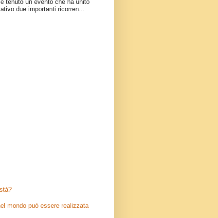
è tenuto un evento che ha unito
ativo due importanti ricorren...
stà?
el mondo può essere realizzata