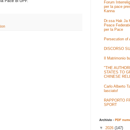
 la Pace di UPF.
Forum Interrel
per la pace pre
Kanna
Dr.ssa Hak Ja H
Peace Federati
ion
per la Pace
Persecution of
DISCORSO SU
Il Matrimonio b
"THE AUTHOR
STATES TO G
CHINESE REL
Carlo Alberto T
lasciato!
RAPPORTO FRA
SPORT
Archivio -
PDF numer
▼
2026
(147)