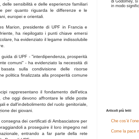
di Godomey, si 
 delle sensibilità e delle esperienze familiari
in modo signific
lare per quanto riguarda le differenze e le
ni, europei e orientali.
ues Marion, presidente di UPF in Francia e
iente, ha riepilogato i punti chiave emersi
colare, ha evidenziato il legame indissolubile
re.
io guida di UPF - "interdipendenza, prosperità
nte comuni" - ha evidenziato la necessità di
asata sulla condivisione delle risorse
 politica finalizzata alla prosperità comune
ncipi rappresentano il fondamento dell'etica
à, che oggi devono affrontare le sfide poste
gali e dall'indebolimento del ruolo genitoriale,
zione dei giovani.
Articoli più letti
Che cos’è l’one
a consegna dei certificati di Ambasciatore per
coraggiandoli a proseguire il loro impegno nel
Come la pace n
rnazionale, entrando a far parte della rete