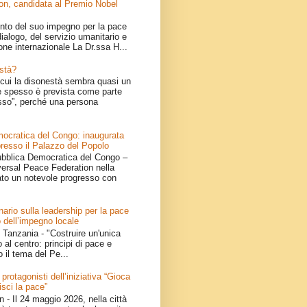
on, candidata al Premio Nobel
nto del suo impegno per la pace
ialogo, del servizio umanitario e
one internazionale La Dr.ssa H...
stà?
cui la disonestà sembra quasi un
 spesso è prevista come parte
sso”, perché una persona
ocratica del Congo: inaugurata
resso il Palazzo del Popolo
bblica Democratica del Congo –
iversal Peace Federation nella
ato un notevole progresso con
ario sulla leadership per la pace
 dell’impegno locale
Tanzania - "Costruire un'unica
 al centro: principi di pace e
o il tema del Pe...
 protagonisti dell’iniziativa “Gioca
isci la pace”
- Il 24 maggio 2026, nella città