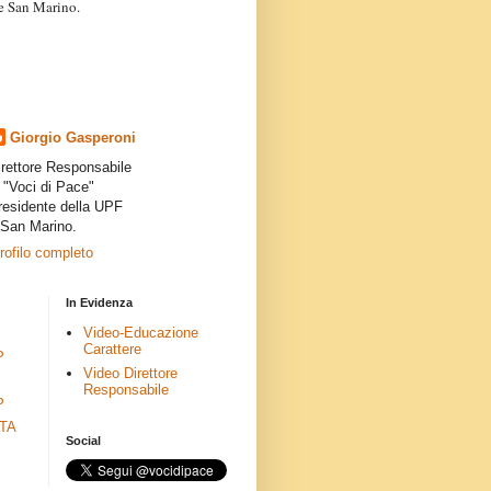
a e San Marino.
articoli dei collaboratori,
ro degli autori e non
presenta la linea editoriale che
indipendente”.
Giorgio Gasperoni
irettore Responsabile
i "Voci di Pace"
residente della UPF
 San Marino.
profilo completo
In Evidenza
Video-Educazione
Carattere
P
Video Direttore
Responsabile
P
ETA
Social