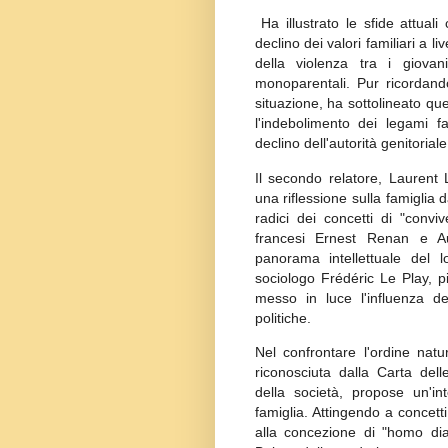
Ha illustrato le sfide attuali
declino dei valori familiari a l
della violenza tra i giovani
monoparentali. Pur ricordando
situazione, ha sottolineato que
l'indebolimento dei legami fa
declino dell'autorità genitoriale
Il secondo relatore, Laurent
una riflessione sulla famiglia 
radici dei concetti di "convi
francesi Ernest Renan e A
panorama intellettuale del l
sociologo Frédéric Le Play, pi
messo in luce l'influenza dei
politiche.
Nel confrontare l'ordine natur
riconosciuta dalla Carta del
della società, propose un'in
famiglia. Attingendo a concetti 
alla concezione di "homo dial