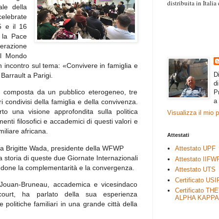
distribuita in Itali
nale
della
“Il contenuto degli 
lebrate
esprimono il pensie
5 e il 16
necessariamente rap
 la Pace
rimane autonoma e 
erazione
el Mondo
incontro sul tema: «Convivere in famiglia e
D
Barrault a Parigi.
d
, composta da un pubblico eterogeneo, tre
P
a
i condivisi della famiglia e della convivenza.
to una visione approfondita sulla politica
Visualizza il mio 
enti filosofici e accademici di questi valori e
miliare africana.
Attestati
 da Brigitte Wada, presidente della WFWP
Attestato UPF
la storia di queste due Giornate Internazionali
Attestato IIFW
andone la complementarità e la convergenza.
Attestato UTS
Certificato USI
e Jouan-Bruneau, accademica e vicesindaco
Certificato TH
ncourt, ha parlato della sua esperienza
ALPHA KAPPA
e politiche familiari in una grande città della