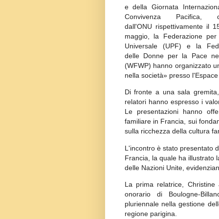
e della Giornata Internazio
Convivenza Pacifica, ce
dall'ONU rispettivamente il 1
maggio, la Federazione per
Universale (UPF) e la Fed
delle Donne per la Pace n
(WFWP) hanno organizzato un 
nella società» presso l'Espace 
Di fronte a una sala gremita
relatori hanno espresso i valor
Le presentazioni hanno offer
familiare in Francia, sui fondam
sulla ricchezza della cultura fa
L'incontro è stato presentato
Francia, la quale ha illustrato 
delle Nazioni Unite, evidenzi
La prima relatrice, Christin
onorario di Boulogne-Billa
pluriennale nella gestione dell
regione parigina.