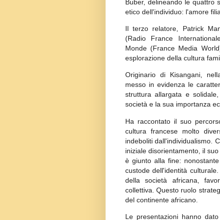
Buber, delineando le quattro 
etico dell'individuo: l'amore fil
Il terzo relatore, Patrick M
(Radio France Internationa
Monde (France Media World), 
esplorazione della cultura fami
Originario di Kisangani, ne
messo in evidenza le caratter
struttura allargata e solidal
società e la sua importanza ec
Ha raccontato il suo percors
cultura francese molto divers
indeboliti dall'individualismo
iniziale disorientamento, il s
è giunto alla fine: nonostante
custode dell'identità cultural
della società africana, fav
collettiva. Questo ruolo strate
del continente africano.
Le presentazioni hanno dato 