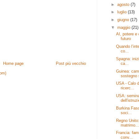
►
agosto
(7)
►
luglio
(13)
►
giugno
(17)
▼
maggio
(21)
AI, potere e
futuro
Quando l’inte
co...
Spagna: inizi
ca...
Home page
Post più vecchio
Guinea: cam
tom)
sostegno s
USA - Calo de
ricerc...
USA: seminar
dell'istruzi
Burkina Faso:
soci...
Regno Unito:
matrimo...
Francia: fami
conv...