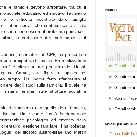
 che le famiglie devono affrontare, tra cui il
Podcast
ivello sociale, educativo ed emotivo, l'aumento
 e le difficoltà incontrate dalle famiglie
 i fattori sociali che contribuiscono a tale
llo che ritiene essere il problema principale:
miliari, in particolare del matrimonio, e il
.
 Ladouce, ricercatore di UPF, ha presentato
da una prospettiva filosofica. Ha analizzato le
venza" e altruismo nel pensiero dei filosofi
uguste Comte, due figure di spicco nel
oro tempo. Ha inoltre fatto riferimento al
oniere degli studi sulla famiglia, il quale ha
 sistemi familiari sulle strutture sociali e
ale dell'universo con quello della famiglia,
le Nazioni Unite come l'unità fondamentale
terpretazione psicologica ed emotiva della
Articoli più letti di 
orientali di gestione familiare, li ha collegati
ogus" del filosofo austro-israeliano Martin
Dr.ssa Hak Ja H