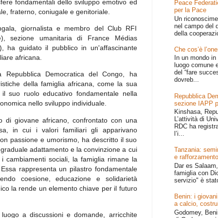
sfere fondamentali dello sviluppo emotivo ed
Peace Federati
per la Pace
iale, fraterno, coniugale e genitoriale.
Un riconoscime
nel campo del d
angala, giornalista e membro del Club RFI
della cooperazi
le), sezione umanitaria di France Médias
ha guidato il pubblico in un'affascinante
Che cos’è l’one
liare africana.
In un mondo in 
luogo comune e
del “fare succe
lla Repubblica Democratica del Congo, ha
dovreb...
istiche della famiglia africana, come la sua
e, il suo ruolo educativo fondamentale nella
Repubblica Dem
onomica nello sviluppo individuale.
sezione IAPP p
Kinshasa, Repu
L’attività di Un
o di giovane africano, confrontato con una
RDC ha registr
a, in cui i valori familiari gli apparivano
l’i...
. Con passione e umorismo, ha descritto il suo
uo graduale adattamento e la convinzione a cui
Tanzania: semin
e rafforzamento
 i cambiamenti sociali, la famiglia rimane la
Dar es Salaam, 
e. Essa rappresenta un pilastro fondamentale
famiglia con Dio
orendo coesione, educazione e solidarietà
servizio" è stat
gico la rende un elemento chiave per il futuro
Benin: i giovani
a calcio, costru
Godomey, Benin 
luogo a discussioni e domande, arricchite