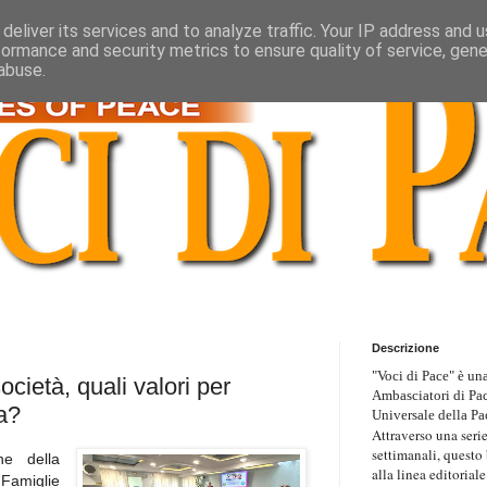
deliver its services and to analyze traffic. Your IP address and 
formance and security metrics to ensure quality of service, gen
abuse.
Descrizione
"Voci di Pace" è una
ocietà, quali valori per
Ambasciatori di Pa
a?
Universale della Pa
Attraverso una serie
settimanali, questo
e della
alla linea editoriale
 Famiglie