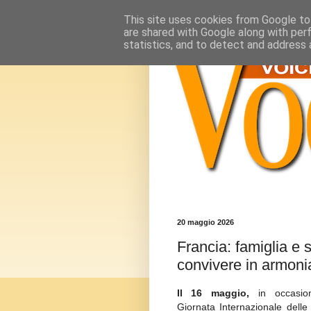
This site uses cookies from Google to 
are shared with Google along with per
statistics, and to detect and address 
20 maggio 2026
Francia: famiglia e s
convivere in armoni
Il 16 maggio,
in occasion
Giornata Internazionale delle