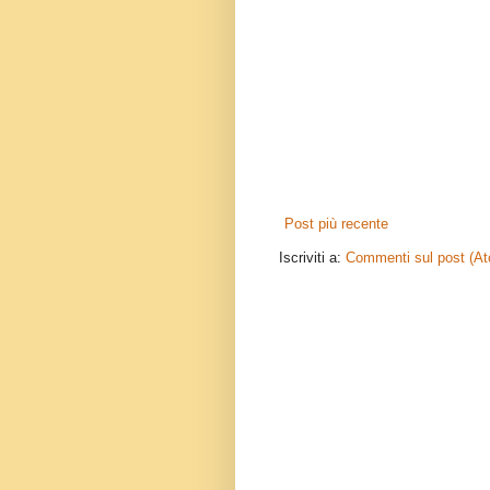
Post più recente
Iscriviti a:
Commenti sul post (A