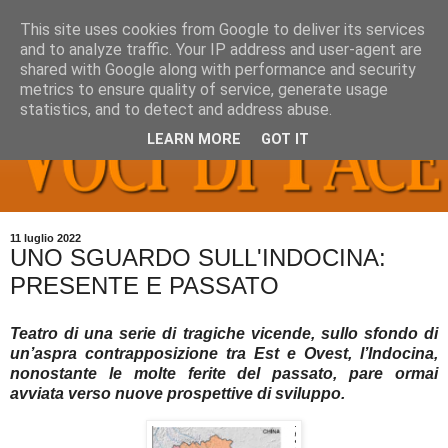
This site uses cookies from Google to deliver its services
and to analyze traffic. Your IP address and user-agent are
shared with Google along with performance and security
metrics to ensure quality of service, generate usage
statistics, and to detect and address abuse.
LEARN MORE
GOT IT
11 luglio 2022
UNO SGUARDO SULL'INDOCINA:
PRESENTE E PASSATO
Teatro di una serie di tragiche vicende, sullo sfondo di
un’aspra contrapposizione tra Est e Ovest, l’Indocina,
nonostante le molte ferite del passato, pare ormai
avviata verso nuove prospettive di sviluppo.