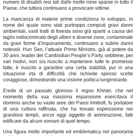
numero di disabili resi tali dalle molte mine sparse in tutto il
Paese, che tuttora continuano a provocare vittime.
La mancanza di materie prime condiziona lo sviluppo, in
nome del quale sono stati purtroppo compiuti gravi danni
ambientali, vasti tratti di foresta sono già spariti a causa del
taglio indiscriminato degli alberi e diverse zone, contaminate
da gravi forme d’inquinamento, continuano a subire danni
notevoli. Hun Sen, l’attuale Primo Ministro, già al potere da
30 anni, leader del Cambodian People’s Party, sebbene, per
vari motivi, non sia riuscito a mantenere tutte le promesse
fatte, è riuscito a garantire una certa stabilità, pur in una
situazione irta di difficoltà che richiede spesso scelte
coraggiose, dimostrando una visione politica lungimirante.
Erede di un passato glorioso il regno Khmer, che nel
momento della sua massima espansione esercitava il
dominio anche su vaste aree dei Paesi limitrofi, fu portatore
di una cultura raffinata, che ha trovato espressione nei
grandiosi templi, ancor oggi oggetto di ammirazione, fatti
edificare da alcuni sovrani di quel tempo.
Una figura molto importante ed emblematica nel panorama