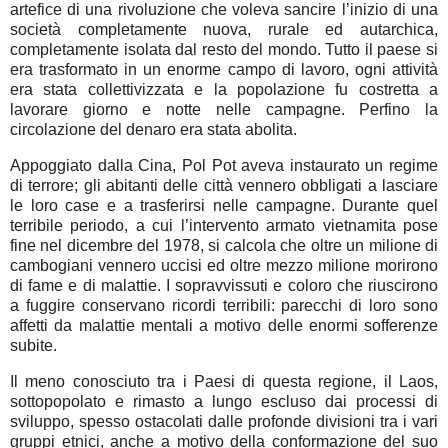
artefice di una rivoluzione che voleva sancire l’inizio di una
società completamente nuova, rurale ed autarchica,
completamente isolata dal resto del mondo. Tutto il paese si
era trasformato in un enorme campo di lavoro, ogni attività
era stata collettivizzata e la popolazione fu costretta a
lavorare giorno e notte nelle campagne. Perfino la
circolazione del denaro era stata abolita.
Appoggiato dalla Cina, Pol Pot aveva instaurato un regime
di terrore; gli abitanti delle città vennero obbligati a lasciare
le loro case e a trasferirsi nelle campagne. Durante quel
terribile periodo, a cui l’intervento armato vietnamita pose
fine nel dicembre del 1978, si calcola che oltre un milione di
cambogiani vennero uccisi ed oltre mezzo milione morirono
di fame e di malattie. I sopravvissuti e coloro che riuscirono
a fuggire conservano ricordi terribili: parecchi di loro sono
affetti da malattie mentali a motivo delle enormi sofferenze
subite.
Il meno conosciuto tra i Paesi di questa regione, il Laos,
sottopopolato e rimasto a lungo escluso dai processi di
sviluppo, spesso ostacolati dalle profonde divisioni tra i vari
gruppi etnici, anche a motivo della conformazione del suo