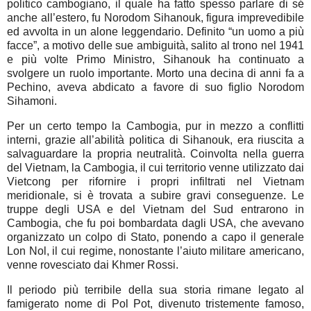
politico cambogiano, il quale ha fatto spesso parlare di sé
anche all’estero, fu Norodom Sihanouk, figura imprevedibile
ed avvolta in un alone leggendario. Definito “un uomo a più
facce”, a motivo delle sue ambiguità, salito al trono nel 1941
e più volte Primo Ministro, Sihanouk ha continuato a
svolgere un ruolo importante. Morto una decina di anni fa a
Pechino, aveva abdicato a favore di suo figlio Norodom
Sihamoni.
Per un certo tempo la Cambogia, pur in mezzo a conflitti
interni, grazie all’abilità politica di Sihanouk, era riuscita a
salvaguardare la propria neutralità. Coinvolta nella guerra
del Vietnam, la Cambogia, il cui territorio venne utilizzato dai
Vietcong per rifornire i propri infiltrati nel Vietnam
meridionale, si è trovata a subire gravi conseguenze. Le
truppe degli USA e del Vietnam del Sud entrarono in
Cambogia, che fu poi bombardata dagli USA, che avevano
organizzato un colpo di Stato, ponendo a capo il generale
Lon Nol, il cui regime, nonostante l’aiuto militare americano,
venne rovesciato dai Khmer Rossi.
Il periodo più terribile della sua storia rimane legato al
famigerato nome di Pol Pot, divenuto tristemente famoso,