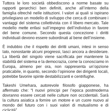
Tuttora le loro società obbediscono a norme basate su
rapporti gerarchici ben definiti, anche all’interno della
famiglia oltreché nelle istituzioni. I valori ai quali si ispirano
privilegiano un modello di sviluppo che cerca di combinare i
vantaggi del sistema collettivista con il libero mercato. Tale
modello mette enfasi sull’impegno dell’individuo in favore
del bene comune. Secondo questa concezione i diritti
individuali devono essere subordinati al bene dell’insieme.
È indubbio che il rispetto dei diritti umani, intesi in senso
lato, nonostante alcuni progressi, lasci ancora a desiderare.
La libertà del singolo viene sacrificata per mantenere la
stabilità del sistema e la democrazia, come la conosciamo in
Europa, almeno per ora, non rappresenta un’opzione
praticabile, in quanto, secondo l’opinione dei dirigenti locali,
potrebbe favorire spinte destabilizzanti e centrifughe.
Takeshi Umehara, autorevole filosofo giapponese, ha
affermato che: “I nuovi principi per l’epoca postmoderna
dovranno essere cercati nelle culture non occidentali. Sarà
la cultura asiatica a fornire un motore e un cuore nuovo al
mondo del futuro con i suoi valori di mutualismo e di
ciclicità”.