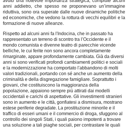
avuto una notevole importanza strategica, compiute alcuni
anni addietro, che spesso ne proponevano un’immagine
riduttiva, sono ora superate dalle nuove dinamiche politiche
ed economiche, che vedono la rottura di vecchi equilibri e la
formazione di nuove alleanze.
Rispetto ad alcuni anni fa l'Indocina, che in passato ha
rappresentato un terreno di scontro tra l’Occidente e il
mondo comunista e divenne teatro di parecchie vicende
belliche, le cui ferite non sono ancora completamente
rimarginate, appare profondamente cambiata. Già da diversi
anni si sono verificati profondi cambiamenti politici e sociali
e la modernizzazione ha comportato l'abbandono di molti
valori tradizionali, portando con sé anche un aumento della
criminalità e della disgregazione famigliare. Soprattutto i
giovani, che costituiscono la maggioranza della
popolazione, appaiono sempre più attirati dai modelli
occidentali e carichi di aspettative. Gli investimenti stranieri
sono in aumento e le città, gonfiatesi a dismisura, mostrano
estese periferie degradate. La prostituzione minorile e il
traffico di esseri umani e il commercio di droga, sfuggono al
controllo dei singoli Stati, i quali paiono impotenti a trovare
una soluzione a tali piaghe sociali, per contrastare le quali