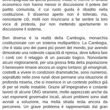
economico non hanno messo in discussione il potere del
partito comunista, il cui ruolo guida è ribadito nella
costituzione. Il dissenso aperto non è tollerato, ma,
nonostante ciò, molti non rinunciano a far sentire la loro
voce di protesta, pur non mettendo apertamente in
discussione il sistema.
Ben diversa è la realtà della Cambogia, monarchia
costituzionale con un sistema multipartitico. La Cambogia,
che è stata uno dei paesi più poveri del mondo, pur avendo
dimostrato una notevole capacità di ripresa, deve tuttora fare
i conti con il retaggio di un passato tragico. Nonostante
alcuni miglioramenti, per una grossa fetta della popolazione
il benessere rimane ancora un sogno lontano; gli emarginati,
costretti a vivere in condizioni drammatiche, sono numerosi,
soprattutto nelle zone rurali dove permane una situazione di
profonda miseria, che si inserisce in un contesto politico già
di per sé molto instabile. Grazie all’impegnativo e costante
lavoro di alcune ONG straniere, molto apprezzato anche da
vari esponenti governativi locali, alcuni problemi sono stati
avviati a soluzione, ma molta strada resta ancora da
percorrere. Un grave problema è rappresentato dal gran