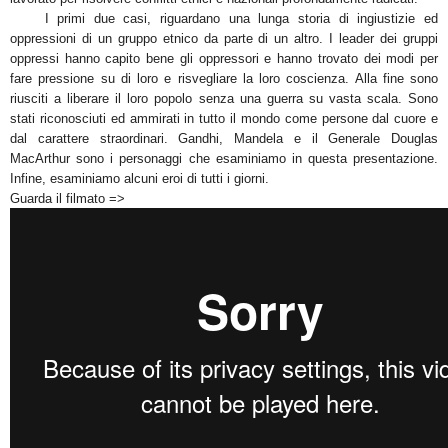
I primi due casi, riguardano una lunga storia di ingiustizie ed
oppressioni di un gruppo etnico da parte di un altro. I leader dei gruppi
oppressi hanno capito bene gli oppressori e hanno trovato dei modi per
fare pressione su di loro e risvegliare la loro coscienza. Alla fine sono
riusciti a liberare il loro popolo senza una guerra su vasta scala. Sono
stati riconosciuti ed ammirati in tutto il mondo come persone dal cuore e
dal carattere straordinari. Gandhi, Mandela e il Generale Douglas
MacArthur sono i personaggi che esaminiamo in questa presentazione.
Infine, esaminiamo alcuni eroi di tutti i giorni.
Guarda il filmato =>