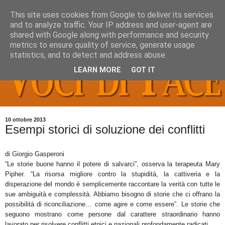
This site uses cookies from Google to deliver its services
and to analyze traffic. Your IP address and user-agent are
shared with Google along with performance and security
metrics to ensure quality of service, generate usage
statistics, and to detect and address abuse.
LEARN MORE
GOT IT
10 ottobre 2013
Esempi storici di soluzione dei conflitti
di Giorgio Gasperoni
“Le storie buone hanno il potere di salvarci”, osserva la terapeuta Mary
Pipher. “La risorsa migliore contro la stupidità, la cattiveria e la
disperazione del mondo è semplicemente raccontare la verità con tutte le
sue ambiguità e complessità. Abbiamo bisogno di storie che ci offrano la
possibilità di riconciliazione… come agire e come essere”. Le storie che
seguono mostrano come persone dal carattere straordinario hanno
lavorato per risolvere conflitti etnici e nazionali profondamente radicati.