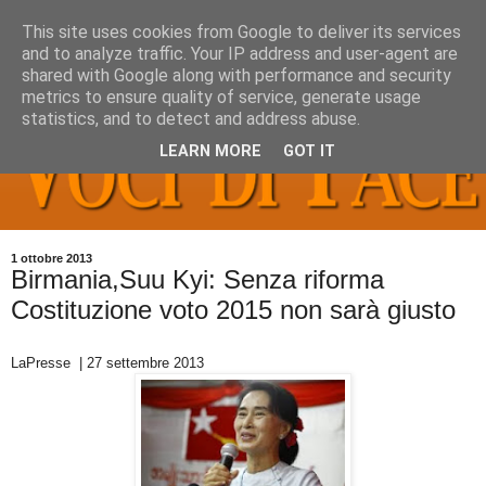
This site uses cookies from Google to deliver its services
and to analyze traffic. Your IP address and user-agent are
shared with Google along with performance and security
metrics to ensure quality of service, generate usage
statistics, and to detect and address abuse.
LEARN MORE
GOT IT
1 ottobre 2013
Birmania,Suu Kyi: Senza riforma
Costituzione voto 2015 non sarà giusto
LaPresse | 27 settembre 2013