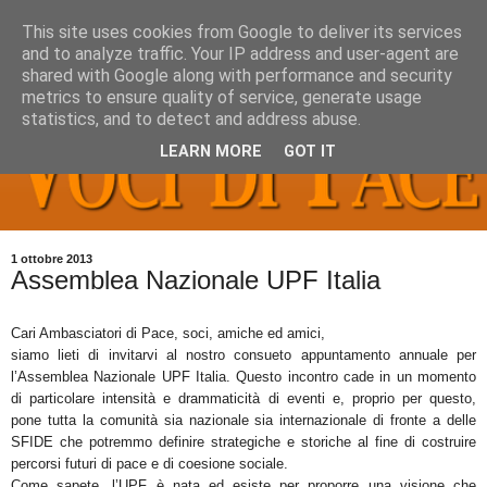
This site uses cookies from Google to deliver its services
and to analyze traffic. Your IP address and user-agent are
shared with Google along with performance and security
metrics to ensure quality of service, generate usage
statistics, and to detect and address abuse.
LEARN MORE
GOT IT
1 ottobre 2013
Assemblea Nazionale UPF Italia
Cari Ambasciatori di Pace, soci, amiche ed amici,
siamo lieti di invitarvi al nostro consueto appuntamento annuale per
l’Assemblea Nazionale UPF Italia. Questo incontro cade in un momento
di particolare intensità e drammaticità di eventi e, proprio per questo,
pone tutta la comunità sia nazionale sia internazionale di fronte a delle
SFIDE che potremmo definire strategiche e storiche al fine di costruire
percorsi futuri di pace e di coesione sociale.
Come sapete, l’UPF è nata ed esiste per proporre una visione che