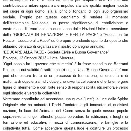
contribuisca a ridare speranza e impulso sia alle qualità migliori riposte
nel cuore di ogni uomo, sia ai principi fondanti di ogni suo organismo
sociale. Proprio per questo cerchiamo di rendere il momento
dell’Assemblea Nazionale un passo significativo di condivisione e
costruzione. Il tema lanciato quest’anno dalle Nazioni Unite in occasione
della “GIORNATA INTERNAZIONALE PER LA PACE” è “Education for
Peace - Educare alla Pace” ed è proprio prendendo spunto da questo che
abbiamo pensato di organizzare il nostro convegno annuale:
“EDUCARE ALLA PACE - Società Civile e Buona Governance”
Bologna, 12 Ottobre 2013 - Hotel Mercure
“Ogni popolo ha il governo che si merita” è la frase scandita da Bertrand
Russell la cui validità è sotto i nostri occhi. Una “Buona Governance” non
può che essere frutto di un processo di formazione, di crescita e di
maturità di coscienza individuale che diventa collettiva e che fa emergere
figure di riferimento e con forte senso di responsabilità etico-morale verso
ogni singolo e verso la collettività.
Vorremmo contribuire ad accendere una nuova “luce”; la luce dello Spirito
Originale che ha animato i Padri Fondatori e gli innovatori di qualsiasi
nazione; la luce dell’Anima e del Cuore senza la quale nessun popolo
sopravvive a lungo, affinché possa pervadere le istituzioni, i luoghi di
formazione ed educativi, i mezzi di comunicazione, le famiglie e la
collettività tutta. Come accendere questa luce e costruire un processo