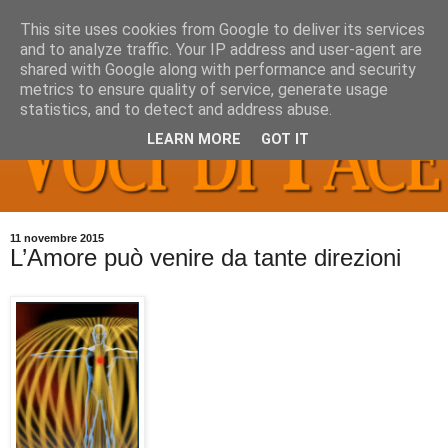
This site uses cookies from Google to deliver its services
and to analyze traffic. Your IP address and user-agent are
shared with Google along with performance and security
metrics to ensure quality of service, generate usage
statistics, and to detect and address abuse.
LEARN MORE
GOT IT
11 novembre 2015
L’Amore può venire da tante direzioni