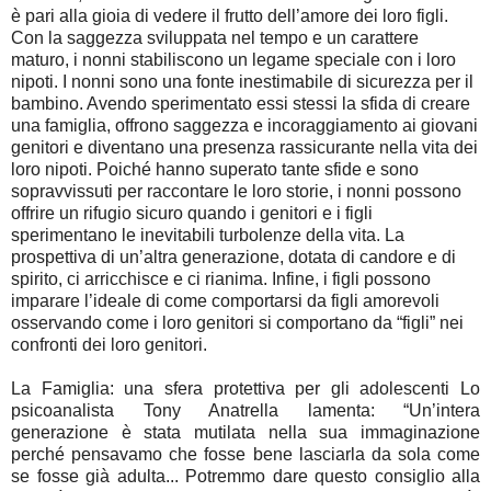
è pari alla gioia di vedere il frutto dell’amore dei loro figli.
Con la saggezza sviluppata nel tempo e un carattere
maturo, i nonni stabiliscono un legame speciale con i loro
nipoti. I nonni sono una fonte inestimabile di sicurezza per il
bambino. Avendo sperimentato essi stessi la sfida di creare
una famiglia, offrono saggezza e incoraggiamento ai giovani
genitori e diventano una presenza rassicurante nella vita dei
loro nipoti. Poiché hanno superato tante sfide e sono
sopravvissuti per raccontare le loro storie, i nonni possono
offrire un rifugio sicuro quando i genitori e i figli
sperimentano le inevitabili turbolenze della vita. La
prospettiva di un’altra generazione, dotata di candore e di
spirito, ci arricchisce e ci rianima. Infine, i figli possono
imparare l’ideale di come comportarsi da figli amorevoli
osservando come i loro genitori si comportano da “figli” nei
confronti dei loro genitori.
La Famiglia: una sfera protettiva per gli adolescenti Lo
psicoanalista Tony Anatrella lamenta: “Un’intera
generazione è stata mutilata nella sua immaginazione
perché pensavamo che fosse bene lasciarla da sola come
se fosse già adulta... Potremmo dare questo consiglio alla