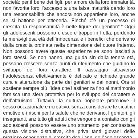
società: per il bene dei figli, per amore della loro immaturità,
non favorite loro l’accesso a una falsa maturità dando loro
una responsabilità che ancora non appartiene loro, anche
se si battono per ottenerla. Finché c’è un processo di
crescita, la responsabilità è nelle figure dei genitori”.* Oggi
gli adolescenti possono crescere troppo in fretta, perdendo
la meravigliosa età dell’innocenza e i benefici che derivano
dalla crescita ordinata nella dimensione del cuore fraterno.
Non possono avere queste esperienze se sono lasciati a
loro stessi. Se non hanno una guida sin dalla tenera età,
possono crescere senza punti di riferimento che guidino lo
sviluppo del loro carattere. Il passaggio attraverso
l’adolescenza effettivamente è delicato e richiede grande
cura e attenzione da parte dei genitori e dei nonni. Ora si
sostiene sempre più l’idea che l’astinenza fino al matrimonio
fornisca una sfera protettiva per lo sviluppo del carattere e
dell’altruismo. Tuttavia, la cultura popolare promuove il
sesso occasionale e ricreativo, senza considerare le cicatrici
emotive e i rischi per la salute che ne derivano. I genitori, gli
insegnanti, anzitutto gli adulti che vengono a contatto con gli
adolescenti possono essere uno strumento per contrastare
questa visione distruttiva, che priva tanti giovani delle
preziose esperienze di crescita degli anni dell’adolescenza.