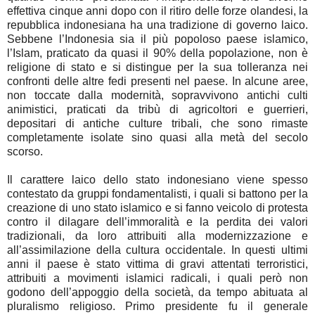
effettiva cinque anni dopo con il ritiro delle forze olandesi, la
repubblica indonesiana ha una tradizione di governo laico.
Sebbene l’Indonesia sia il più popoloso paese islamico,
l’Islam, praticato da quasi il 90% della popolazione, non è
religione di stato e si distingue per la sua tolleranza nei
confronti delle altre fedi presenti nel paese. In alcune aree,
non toccate dalla modernità, sopravvivono antichi culti
animistici, praticati da tribù di agricoltori e guerrieri,
depositari di antiche culture tribali, che sono rimaste
completamente isolate sino quasi alla metà del secolo
scorso.
Il carattere laico dello stato indonesiano viene spesso contestato da gruppi fondamentalisti, i quali si battono per la creazione di uno stato islamico e si fanno veicolo di protesta contro il dilagare dell’immoralità e la perdita dei valori tradizionali, da loro attribuiti alla modernizzazione e all’assimilazione della cultura occidentale. In questi ultimi anni il paese è stato vittima di gravi attentati terroristici, attribuiti a movimenti islamici radicali, i quali però non godono dell’appoggio della società, da tempo abituata al pluralismo religioso. Primo presidente fu il generale Sukarno, il cui mito sopravvive tuttora, uno dei grandi sostenitori del Movimento dei Paesi Non Allineati, che ospitò a Bandung l’importante conferenza afro-asiatica del 1955. Attraverso una politica di stampo nazionalista, molto critica verso l’Occidente, Sukarno, che aveva ricevuto aiuti dall’URSS e non nascondeva le sue simpatie per la Cina comunista, era intenzionato ad accrescere con ogni mezzo la grandezza della sua patria, e ciò lo portò ad un confronto militare con la Malesia. Nella vita politica indonesiana, costantemente segnata da corruzione e nepotismo, l’esercito ha sempre svolto un ruolo molto importante, arrivando a controllare anche diversi settori dell’economia. Sukarno venne poi rimosso da un colpo di stato militare nel 1965, a cui seguì, dopo un tentativo di presa del potere da parte del partito comunista, una violenta repressione scatenata dal generale Suharto, la quale causò il massacro di oltre mezzo milione di persone. Il crollo del regime di Suharto nel 1998 aprì la strada alla democratizzazione, che, sebbene punteggiata da ostacoli e forti polemiche, appare ormai un fenomeno irreversibile, nonostante le elezioni siano state spesso segnate dalla violenza, puntualmente stroncata dall’intervento dell’esercito. Il risveglio di antiche conflittualità ha spesso provocato esplosioni incontrollate di violenza, con chiese e moschee date alle fiamme, case e negozi danneggiati gravemente e migliaia di sfollati. Tuttora anche semplici dimostrazioni di malcontento, contrastate spesso con la forza, degenerano facilmente in scontri armati. La storia dell’Indonesia indipendente s’identifica in gran parte con lo sforzo del governo per aggregare in un unico stato popolazioni eterogenee ed assicurare al paese una certa stabilità politica. Non bisogna dimenticare che prima della colonizzazione olandese l’Indonesia era composta da un insieme di regni e sultanati indipendenti. Le spinte centrifughe hanno sempre caratterizzato la storia di questo paese e diversi fattori tuttora ne condizionano la sopravvivenza come stato unitario. Rimane emblematica la drammatica vicenda di Timor Orientale, colonia portoghese occupata dall’Indonesia nel 1976, che dopo una dura repressione ed un lungo e sanguinoso conflitto che ha causato circa 200 mila vittime, riuscì, con l’appoggio dell’ONU, ad ottenere l’indipendenza nel 2002. Nel tentativo di costruire un’identità nazionale, in un paese dalla geografia così vasta e complessa, venne forgiato il motto “Bhinneka Tunggal Ika”, posto anche sullo stemma nazionale, che significa unità nella diversità, sulla base di un’ideologia etico-nazionalista basata su valori universali e simboleggiata nei cinque punti del codice nazionale chiamato “Pancasila”, uno dei quali è la fede in un unico Dio. Gli sforzi del governo diretti a forgiare un sentimento di unità nazionale si scontravano con diversi fattori, aggravati anche dalla stessa configurazione geografica del paese, che ha ostacolato la formazione di una coscienza nazionale. Al di sopra delle differenze culturali ed economiche un fattore agglutinante è rappresentato dalla lingua, il Bahasa Indonesia, voluta dalla classe dirigente come idioma ufficiale, la cui adozione ha fornito un notevole impulso all’unificazione delle popolazioni di questo arcipelago. Oltre alla lingua ufficiale si parlano oltre 200 tra lingue e dialetti locali, alcune delle quali corrono il rischio d’estinzione. Il gruppo etnico più consistente, quello giavanese, ha sempre dominato politicamente il paese e tuttora mantiene un ruolo predominante nella vita sociale e culturale, causando il risentimento delle altre etnie, le quali si sentono tagliate fuori dallo sviluppo economico ed imputano al governo centrale la volontà di mantenere unito il paese solo con la forza. Per decisione del governo diversi milioni di persone vennero trasferite dalle zone più popolate verso aree periferiche, operazione che nelle intenzioni dei dirigenti sarebbe servita a garantire uno sviluppo omogeneo del paese, ma che invece contribuì ad accrescere i contrasti etnici. In parecchie occasioni l’intreccio fra questioni etniche e religiose viene a complicare un quadro già di per sé torbido, aggravato dal ricordo di un passato turbolento. Diversi scontri hanno opposto i Dayak, abitanti del Kalimantan, la più vasta regione indonesiana, in maggioranza cristiani, agli immigrati provenienti da Madura, di religione islamica. La violenza non ha risparmiato neppure la minoranza cinese, che, benché esigua, detiene un notevole potere economico. In alcune zone, nelle quali i nativi hanno subito una sistematica espropriazione delle proprie risorse, accompagnata da gravi violazioni dei diritti umani, attribuite ai militari e rimaste impunite, la tensione ha raggiunto un livello molto alto. Vaste aree naturali minacciate dallo sfruttamento abusivo e dalla deforestazione, sono divenute campo d’azione di compagnie minerarie avide di profitti, le quali hanno causato gravi danni all’ambiente, cacciando gli abitanti dalle loro terre. Gli interessi del governo, che non ha saputo o voluto avviare a soluzione le questioni etniche, cercando di mantenere con ogni mezzo l’unità nazionale, ed il cui rifiuto di negoziare ha spesso favorito il ricorso alla violenza, entrano spesso in conflitto con le esigenze di autonomia di diversi gruppi etnici. Nella zona di Aceh, situata nella parte settentrionale di Sumatra, tuttora teatro di scontri fra l’esercito e i guerriglieri, la tensione rimane alta e in questo clima di violenta intolleranza molti furono costretti ad abbandonare le loro case. Particolare attenzione merita la situazione dell’Irian Jaya, la parte occidentale della Nuova Guinea, territorio sotto il controllo dell’Indonesia dal 1963, costantemente afflitto da disordini per il mancato riconoscimento della propria sovranità. In questa regione, geograficamente parte dell’Oceania, che custodisce una delle aree minerarie più ricche del mondo e culture tribali, che affondano le radici in un lontano passato e rimaste immutate sino ad oggi, è attivo un movimento secessionista, lo “Organisasi Papua Merdeka”, che tra alterne vicende, continua a battersi per l’indipendenza. In quest’area, che conserva luoghi ancora inviolati, il governo centrale aveva espropriato totalmente le risorse minerarie, ignorando completamente i diritti degli abitanti nativi i quali conservano uno stretto legame con il suolo patrio, ma che, considerati primitivi ed incapaci di progredire, sono costretti continuamente a subire le violenze dell’esercito, che cerca di stroncare ogni forma di resistenza. Nel Kalimantan la lotta dei Dayak da lungo tempo vittime d’ingiustizie per ciò che riguarda la ripartizione dei proventi derivati dallo sfruttamento delle risorse del loro territorio, ha assunto forme diverse, più o meno violente, volte a recuperare il controllo sulle proprie risorse naturali. Sebbene generalmente molti tendono a sottovalutarne l’importanza in termini geopolitici, il ruolo dell’Indonesia, membro dell’ASEAN, all’interno della quale occupa una posizione importante, e dell’APEC, e dall’Agosto di quest’anno tornata a far parte dell’OPEC, grazie anche alla sua posizione strategica fra l’Asia continentale e l’Australia, pare destinato a crescere. Considerata una delle “Nuove tigri asiatiche”, ripresasi dalla grave crisi finanziaria del 1997, che aveva colpito diverse nazioni dell’Asia Orientale, cerca di entrare a pieno titolo nel novero dei paesi industrializzati; per le sue ricche riserve minerarie, oltre a giacimenti petroliferi e di gas naturale ha attirato tanti investimenti stranieri. Nonostante sia stata colpita varie volte da disastri naturali, che hanno causato molte vittime ed ingenti danni, l’Indonesia, la cui industria turistica può contare su una straordinaria varietà di habitat naturali, oltreché su un ricco e variegato patrimonio culturale, rimane una meta turistica molto ambita e cerca di attrarre un numero sempre crescente di visitatori. Negli ultimi anni il prodotto interno lordo è cresciuto notevolmente, sebbene fra una zona e l’altra sussistano grosse differenze di sviluppo e la forte crescita demografica, soprattutto nelle zone rurali, non accenni a diminuire. Parecchi sono riusciti ad uscire dallo stato d’indigenza, anche se il progresso non ha raggiunto parecchie zone nelle quali le condizioni di vita e di lavoro rimangono ancora precarie. La durata media della vita è cresciuta, ma in alcune aree il tasso di mortalità infantile rimane alto. Il processo di urbanizzazione in continua crescita ha creato numerosi problemi, contribuendo alla disgregazione familiare e alla perdita dei legami sociali. Le città, cresciute rapidamente ed in modo caotico, rappresentano un miraggio per molti abitanti delle zone rurali che sognano di trovarvi una sistemazione migliore. Un’altra piaga, oltre all’aumento del consumo di droghe, è rappresentata dall’estesa diffusione dell’AIDS, per prevenire il quale sono state attuate, purtroppo con scarso successo, varie iniziative. Notevoli sforzi sono stati compiuti per incrementare l’istruzione, anche quella delle donne, a cui la costituzione riconosce parità di diritti, alcune delle quali occupano posizioni importanti in svariati ambiti. Rispetto ad alcuni anni addietro la società nel complesso appare più aperta alla modernità ed a nuove idee, ma i valori tradizionali sono ancora sentiti dalla maggior parte