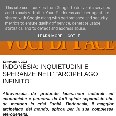
This site uses cookies from Google to deliver its services
and to analyze traffic. Your IP address and user-agent are
shared with Google along with performance and security
metrics to ensure quality of service, generate usage
statistics, and to detect and address abuse.
LEARN MORE
GOT IT
12 novembre 2015
INDONESIA: INQUIETUDINI E
SPERANZE NELL’ “ARCIPELAGO
INFINITO”
Attraversata da profonde lacerazioni culturali ed
economiche e percorsa da forti spinte separatiste che
ne mettono in crisi l’unità, l’Indonesia, il maggior
arcipelago del mondo, spicca per la sua complessa
eterogeneità.