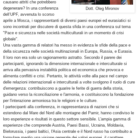
causano attriti che potrebbero
degenerare? In una conferenza
Dott. Oleg Mironov
dell’UPF, avvenuta lo scorso
aprile a Mosca, i rappresentanti di diversi paesi europei ed eurasiatici si
sono incontrati per discutere di questa sfida in una conferenza sul tema
"Pace e sicurezza nelle società multiculturali in un momento di crisi
globale".
Una vasta gamma di relatori ha messo in evidenza le sfide della pace e
della sicurezza nelle società multinazionali in Europa, Russia, e Eurasia.
Il loro non era solo un ragionamento astratto. Secondo il parere dei
partecipanti, ignorando la dimensione internazionale e interculturale si
arriva alla pervasiva instabilità politica ed economica che provoca e
alimenta conflitti e crisi. Pertanto, le attività volte alla pace nel campo
delle relazioni internazionali e interculturali a volte svolgono il ruolo di cure
d'emergenza: contribuiscono a guarire le ferite di guerra della storia,
guidano verso la riconciliazione e l'armonia, e costituiscono la fondazione
per l'interazione armoniosa tra le religioni e le culture.
I partecipanti alla conferenza, in rappresentanza di nazioni che si
estendono dal Mare del Nord alle montagne del Pamir, hanno condiviso le
loro esperienze e risultati in questo settore sensibile. L'ampia gamma di
esperienze che comprende Austria, Paesi Bassi, Ucraina, Moldavia,
Bielorussia, i paesi baltici, l'Asia centrale e il Nord russo ha contribuito a
formulare meglio una visione generale dei valori europei, il carattere