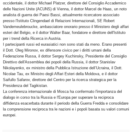
occidentale, il dottor Michael Platzer, direttore del Consiglio Accademico
delle Nazioni Unite (ACUNS) di Vienna, il dottor Marcel de Haas, un noto
analista di guerra dei Paesi Bassi, attualmente ricercatore associato
presso l'Istituto Clingendael di Relazioni Internazionali, SE Robert
Vandemeulebroucke, ambasciatore onorario presso il Ministero degli affari
esteri del Belgio, e il dottor Walter Baar, fondatore e direttore dell'Istituto
per i trend della Ricerca in Austria.
I partecipanti russi ed eurasiatici non sono stati da meno. Erano presenti
il Dott. Oleg Mironov, ex difensore civico per i diritti umani della
Federazione Russa, il dottor Sergey Kuchinsky, Presidente del Consiglio
Direttivo dell'Assemblea dei popoli della Russia, il dottor Stanislav
Nikolayenko, ex ministro della Pubblica Istruzione dell’Ucraina, il Dott.
Nicolae Tau, ex Ministro degli Affari Esteri della Moldova, e il dottor
Saifullo Safarov, direttore del Centro per la ricerca strategica per la
Presidenza del Tagikistan.
La conferenza internazionale di Mosca ha confermato l'importanza del
dialogo in corso tra la Russia e l'Europa per superare la reciproca
diffidenza esacerbata durante il periodo della Guerra Fredda e consolidare
la comprensione reciproca tra le nazioni e i popoli basata su valori comuni
europei.